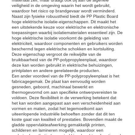
veiligheid in de omgeving waarin het wordt gebruikt,
waardoor het risico op brandgevaar wordt verminderd.
Naast zijn fysieke robuustheid biedt de PP Plastic Board
Fabrieksreis
hoge elektrische isolatie-eigenschappen. Dit maakt het
een uitstekende keuze voor elektrische en elektronische
toepassingen waarbij isolatiematerialen essentieel zijn. De
Kwaliteitscontrole
hoge elektrische isolatie voorkomt de geleiding van
elektriciteit, waardoor componenten en gebruikers worden
beschermd tegen elektrische schokken en kortsluiting.
Deze eigenschap vergroot de reikwijdte van de
Contacteer ons
bruikbaarheid van de PP-polypropyleenplaat, waardoor
deze kan worden gebruikt in elektrische behuizingen,
printplaten en andere gerelateerde producten.
nieuws
Een ander voordeel van de PP-polypropyleenplaat is het
fabricagegemak. De plaat kan eenvoudig worden
gesneden, geboord, machinaal bewerkt en
thermogevormd om aan specifieke ontwerpvereisten te
Alle Gevallen
voldoen. Deze flexibiliteit in de verwerking betekent dat
het kan worden aangepast aan een verscheidenheid aan
vormen en maten, zodat het tegemoetkomt aan
Vraag een offerte aan
uiteenlopende industriële behoeften zonder dat dit ten
koste gaat van kwaliteit of prestaties. Bovendien maakt de
gladde oppervlakteafwerking gemakkelijk printen,
schilderen en lamineren mogelijk, waardoor een
De Plastic Raad van pp