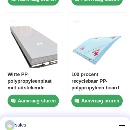
Ideaal voor
voor elektrisch en
industriële
mechanisch gebruik
toepassingen
Witte PP-
100 procent
polypropyleenplaat
recyclebaar PP-
met uitstekende
polypropyleen board
chemische weerstand
veelzijdig plastic vel
Aanvraag sturen
Aanvraag sturen
ideaal voor
verpakkingsconstruct
ie en -productie
sales