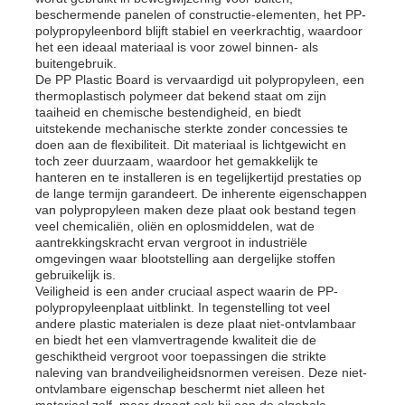
beschermende panelen of constructie-elementen, het PP-
polypropyleenbord blijft stabiel en veerkrachtig, waardoor
het een ideaal materiaal is voor zowel binnen- als
buitengebruik.
De PP Plastic Board is vervaardigd uit polypropyleen, een
thermoplastisch polymeer dat bekend staat om zijn
taaiheid en chemische bestendigheid, en biedt
uitstekende mechanische sterkte zonder concessies te
doen aan de flexibiliteit. Dit materiaal is lichtgewicht en
toch zeer duurzaam, waardoor het gemakkelijk te
hanteren en te installeren is en tegelijkertijd prestaties op
de lange termijn garandeert. De inherente eigenschappen
van polypropyleen maken deze plaat ook bestand tegen
veel chemicaliën, oliën en oplosmiddelen, wat de
aantrekkingskracht ervan vergroot in industriële
omgevingen waar blootstelling aan dergelijke stoffen
gebruikelijk is.
Thuis
Veiligheid is een ander cruciaal aspect waarin de PP-
polypropyleenplaat uitblinkt. In tegenstelling tot veel
andere plastic materialen is deze plaat niet-ontvlambaar
en biedt het een vlamvertragende kwaliteit die de
Producten
geschiktheid vergroot voor toepassingen die strikte
naleving van brandveiligheidsnormen vereisen. Deze niet-
ontvlambare eigenschap beschermt niet alleen het
Over ons
materiaal zelf, maar draagt ​​ook bij aan de algehele