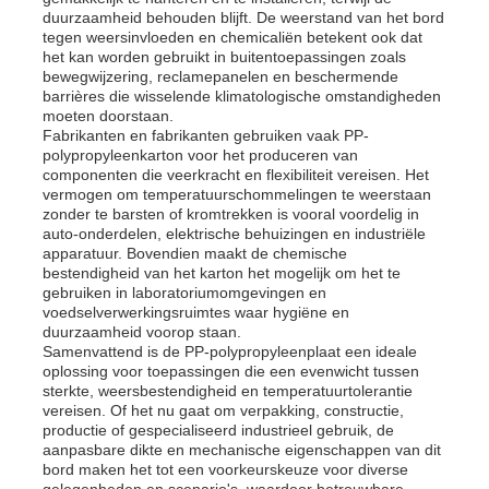
duurzaamheid behouden blijft. De weerstand van het bord
tegen weersinvloeden en chemicaliën betekent ook dat
het kan worden gebruikt in buitentoepassingen zoals
bewegwijzering, reclamepanelen en beschermende
barrières die wisselende klimatologische omstandigheden
moeten doorstaan.
Fabrikanten en fabrikanten gebruiken vaak PP-
polypropyleenkarton voor het produceren van
componenten die veerkracht en flexibiliteit vereisen. Het
vermogen om temperatuurschommelingen te weerstaan ​​
zonder te barsten of kromtrekken is vooral voordelig in
auto-onderdelen, elektrische behuizingen en industriële
apparatuur. Bovendien maakt de chemische
bestendigheid van het karton het mogelijk om het te
gebruiken in laboratoriumomgevingen en
voedselverwerkingsruimtes waar hygiëne en
duurzaamheid voorop staan.
Samenvattend is de PP-polypropyleenplaat een ideale
oplossing voor toepassingen die een evenwicht tussen
sterkte, weersbestendigheid en temperatuurtolerantie
vereisen. Of het nu gaat om verpakking, constructie,
productie of gespecialiseerd industrieel gebruik, de
aanpasbare dikte en mechanische eigenschappen van dit
bord maken het tot een voorkeurskeuze voor diverse
gelegenheden en scenario's, waardoor betrouwbare