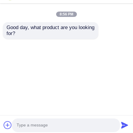
8:56 PM
Good day, what product are you looking 
for?
Buigsterkte Rond 30-
Op maat gemaakte
40 MPa PP Plastic
PP-
Board Zelf blusbaar
polypropyleenplaat
Vlambestand Op maat
Elektrische isolatie
Aanvraag sturen
Aanvraag sturen
gemaakte
High Perfect voor
oplossingen voor
mechanische sterkte
duurzaam
en veelzijdige
fabricagebehoeften
Thuis
Ongeveer ons
Contacteer ons
Desktop Site
Sitemap
Privacybeleid
Kwaliteit
De Plastic Raad van pp
China
Fabriek.Copyright © 2026 Chengdu Xinkunda
Plastic Products Co., Ltd.. All Rights Reserved.