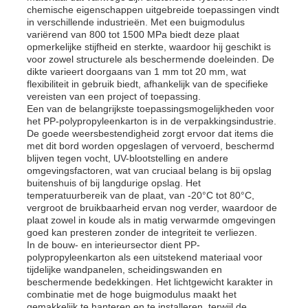
chemische eigenschappen uitgebreide toepassingen vindt
in verschillende industrieën. Met een buigmodulus
variërend van 800 tot 1500 MPa biedt deze plaat
opmerkelijke stijfheid en sterkte, waardoor hij geschikt is
voor zowel structurele als beschermende doeleinden. De
dikte varieert doorgaans van 1 mm tot 20 mm, wat
flexibiliteit in gebruik biedt, afhankelijk van de specifieke
vereisten van een project of toepassing.
Een van de belangrijkste toepassingsmogelijkheden voor
het PP-polypropyleenkarton is in de verpakkingsindustrie.
De goede weersbestendigheid zorgt ervoor dat items die
met dit bord worden opgeslagen of vervoerd, beschermd
blijven tegen vocht, UV-blootstelling en andere
omgevingsfactoren, wat van cruciaal belang is bij opslag
buitenshuis of bij langdurige opslag. Het
temperatuurbereik van de plaat, van -20°C tot 80°C,
vergroot de bruikbaarheid ervan nog verder, waardoor de
plaat zowel in koude als in matig verwarmde omgevingen
goed kan presteren zonder de integriteit te verliezen.
In de bouw- en interieursector dient PP-
polypropyleenkarton als een uitstekend materiaal voor
tijdelijke wandpanelen, scheidingswanden en
beschermende bedekkingen. Het lichtgewicht karakter in
combinatie met de hoge buigmodulus maakt het
gemakkelijk te hanteren en te installeren, terwijl de