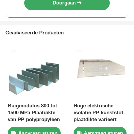
Doorgaan
Geadviseerde Producten
Buigmodulus 800 tot
Hoge elektrische
1500 MPa Plaatdikte
isolatie PP-kunststof
van PP-polypropyleen
plaatdikte varieert
varieert doorgaans
doorgaans van 1 mm
Aanvraag sturen
Aanvraag sturen
van 1 mm tot 20 mm
tot 20 mm, ideaal