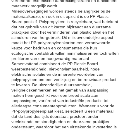
verbeterde esthetische aantrekkingskracht en functioneel
maatwerk mogelijk wordt.
Milieuoverwegingen worden steeds belangrijker bij de
PP Advertising Board
materiaalkeuze, en ook in dit opzicht is de PP Plastic
Board positief. Polypropyleen is recyclebaar, wat betekent
dat het gebruik van dit karton bijdraagt ​​aan duurzame
praktijken door het verminderen van plastic afval en het
Plastic PP-plaat
stimuleren van hergebruik. Dit milieuvriendelijke aspect
maakt het PP-polypropyleenkarton een verantwoorde
keuze voor bedrijven en consumenten die hun
PPS-raad
ecologische voetafdruk willen minimaliseren en toch willen
profiteren van een hoogwaardig materiaal.
Samenvattend combineert de PP Plastic Board
weerbestendigheid, niet-ontvlambaarheid, hoge
Vlamvertragende polypropyleen plaat
elektrische isolatie en de inherente voordelen van
polypropyleen om een ​​veelzijdig en betrouwbaar product
te leveren. De uitzonderlijke duurzaamheid,
Holle de Bouwraad van pp
veiligheidskenmerken en het gemak van aanpassing
maken hem geschikt voor een breed scala aan
toepassingen, variërend van industriële productie tot
alledaagse consumentenproducten. Wanneer u voor de
PP-wandplaat
PP-polypropyleenplaat kiest, selecteert u een materiaal
dat de tand des tijds doorstaat, presteert onder
veeleisende omstandigheden en duurzame praktijken
polypropyleenblad
ondersteunt, waardoor het een uitstekende investering is