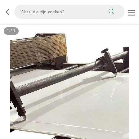
1
/
1