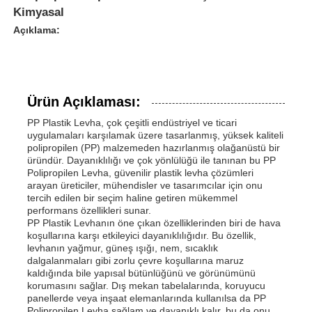
Kimyasal
Açıklama:
Ürün Açıklaması:
PP Plastik Levha, çok çeşitli endüstriyel ve ticari
uygulamaları karşılamak üzere tasarlanmış, yüksek kaliteli
polipropilen (PP) malzemeden hazırlanmış olağanüstü bir
üründür. Dayanıklılığı ve çok yönlülüğü ile tanınan bu PP
Polipropilen Levha, güvenilir plastik levha çözümleri
arayan üreticiler, mühendisler ve tasarımcılar için onu
tercih edilen bir seçim haline getiren mükemmel
performans özellikleri sunar.
PP Plastik Levhanın öne çıkan özelliklerinden biri de hava
koşullarına karşı etkileyici dayanıklılığıdır. Bu özellik,
levhanın yağmur, güneş ışığı, nem, sıcaklık
dalgalanmaları gibi zorlu çevre koşullarına maruz
kaldığında bile yapısal bütünlüğünü ve görünümünü
korumasını sağlar. Dış mekan tabelalarında, koruyucu
panellerde veya inşaat elemanlarında kullanılsa da PP
Polipropilen Levha sağlam ve dayanıklı kalır, bu da onu