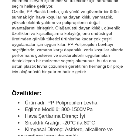
indirmek isteyen işletmeler ve tüketiciler için sorumlu bir
seçim haline getiriyor.
Özetle, PP Plastik Levha, çok yönlü ve güvenilir bir ürün
PP Reklam Kurulu
sunmak için hava koşullarına dayanıklılık, yanmazlık,
yüksek elektrik yalıtımı ve polipropilenin doğal
avantajlarını birleştirir. Olağanüstü dayanıklılığı, güvenlik
özellikleri ve kişiselleştirme kolaylığı, onu endüstriyel
Plastik PP Levha
üretimden günlük tüketici ürünlerine kadar çok çeşitli
uygulamalar için uygun kılar. PP Polipropilen Levhayı
seçtiğinizde, zamana karşı dayanıklı, zorlu koşullar altında
KPS Kurulu
performans gösteren ve sürdürülebilir uygulamaları
destekleyen bir malzeme seçmiş olursunuz; bu da onu
üstün plastik levha çözümleri gerektiren herhangi bir proje
için olağanüstü bir yatırım haline getirir.
Yangına dayanıklı polipropilen tabaka
Özellikler:
PP boş inşaat tahtası
Ürün adı: PP Polipropilen Levha
Eğilme Modülü: 800-1500MPa
PP duvar levhası
Hava Şartlarına Direnç: İyi
Sıcaklık Aralığı: -20°C ila 80°C
Kimyasal Direnç: Asitlere, alkalilere ve
polipropilen levha