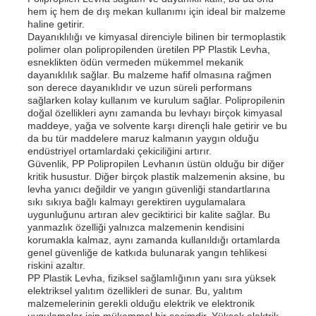
hem iç hem de dış mekan kullanımı için ideal bir malzeme
haline getirir.
Dayanıklılığı ve kimyasal direnciyle bilinen bir termoplastik
polimer olan polipropilenden üretilen PP Plastik Levha,
esneklikten ödün vermeden mükemmel mekanik
dayanıklılık sağlar. Bu malzeme hafif olmasına rağmen
son derece dayanıklıdır ve uzun süreli performans
sağlarken kolay kullanım ve kurulum sağlar. Polipropilenin
doğal özellikleri aynı zamanda bu levhayı birçok kimyasal
maddeye, yağa ve solvente karşı dirençli hale getirir ve bu
da bu tür maddelere maruz kalmanın yaygın olduğu
endüstriyel ortamlardaki çekiciliğini artırır.
Güvenlik, PP Polipropilen Levhanın üstün olduğu bir diğer
kritik husustur. Diğer birçok plastik malzemenin aksine, bu
levha yanıcı değildir ve yangın güvenliği standartlarına
sıkı sıkıya bağlı kalmayı gerektiren uygulamalara
uygunluğunu artıran alev geciktirici bir kalite sağlar. Bu
Ana sayfa
yanmazlık özelliği yalnızca malzemenin kendisini
korumakla kalmaz, aynı zamanda kullanıldığı ortamlarda
genel güvenliğe de katkıda bulunarak yangın tehlikesi
riskini azaltır.
Ürünler
PP Plastik Levha, fiziksel sağlamlığının yanı sıra yüksek
elektriksel yalıtım özellikleri de sunar. Bu, yalıtım
malzemelerinin gerekli olduğu elektrik ve elektronik
Hakkımızda
uygulamalar için mükemmel bir seçimdir. Yüksek elektrik