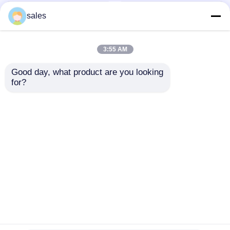
sales
3:55 AM
Good day, what product are you looking 
for?
Eğilme Mukavemeti
Özel PP Polipropilen
30-40 MPa civarında
Karton Elektrik
PP Plastik Levha
Izolasyonu Yüksek
Kendiliğinden Sönen
Mekanik Güç ve
Talep Gönder
Talep Gönder
Alev Dayanımı
Çeşitli Üretim
Dayanıklılık için
İhtiyaçları için
Özelleştirilmiş
Mükemmel
Çözümler
Ana sayfa
Hakkımızda
Bize ulaşın
Desktop Site
Site Haritası
Gizlilik Politikası