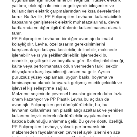
yalıtımı, elektriğin iletimini engelleyerek bileşenleri ve
kullanıcıları elektrik çarpmalarından ve kısa devrelerden
korur. Bu özellik, PP Polipropilen Levhanın kullanılabilirlik
Fabrika turu
kapsamını genişleterek elektrik muhafazalarında, devre
kartlarında ve diğer ilgili ürünlerde kullanılmasına olanak
tanır.
Kalite kontrol
PP Polipropilen Levhanın bir diğer avantajı da imalat
kolaylığıdır. Levha, özel tasarım gereksinimlerini
karşılamak için kolayca kesilebilir, delinebilir, makinede
işlenebilir ve ısıyla şekillendirilebilir. İşlemedeki bu
Bize ulaşın
esneklik, çeşitli şekil ve boyutlara göre özelleştirilebileceği,
kalite veya performanstan ödün vermeden farklı sektör
ihtiyaçlarını karşılayabileceği anlamına gelir. Ayrıca
Haberler
pürüzsüz yüzey kaplaması, uygun baskı, boyama ve
laminasyona olanak tanıyarak gelişmiş estetik çekicilik ve
işlevsel kişiselleştirme sağlar.
Malzeme seçiminde çevresel hususlar giderek daha fazla
Tüm servis talepleri
önem kazanıyor ve PP Plastik Levha bu açıdan da
avantajlı. Polipropilen geri dönüştürülebilir; bu, bu
levhanın kullanılmasının plastik atığı azaltarak ve yeniden
Teklif isteği
kullanımı teşvik ederek sürdürülebilir uygulamalara
katkıda bulunduğu anlamına gelir. Bu çevre dostu özelliği,
PP Polipropilen Levhayı, yüksek performanslı bir
malzemeden faydalanırken çevresel ayak izlerini en aza
pp plastik karton