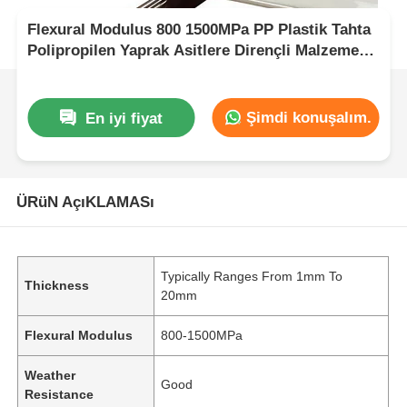
Flexural Modulus 800 1500MPa PP Plastik Tahta
Polipropilen Yaprak Asitlere Dirençli Malzeme
Sert Kimyasal
Şimdi konuşalım.
En iyi fiyat
ÜRüN AçıKLAMASı
Typically Ranges From 1mm To
Thickness
20mm
Flexural Modulus
800-1500MPa
Weather
Good
Resistance