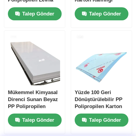
Kalınlığı Tipik olarak
Genellikle 1 mm'den
Talep Gönder
Talep Gönder
1 mm ila 20 mm
20 mm'ye kadar
Aralığındadır
değişir Elektriksel ve
Endüstriyel
Mekanik Kullanımlar
Uygulamalar için
İçin İdeal
İdeal
Mükemmel Kimyasal
Yüzde 100 Geri
Direnci Sunan Beyaz
Dönüştürülebilir PP
PP Polipropilen
Polipropilen Karton
Karton Endüstriyel
Çok yönlü Plastik
Talep Gönder
Talep Gönder
için Çarpışmaya
Yaprak Paketleme
Dirençli ve Hafif
Yapımcılığı ve Üretim
Malzeme
için İdeal