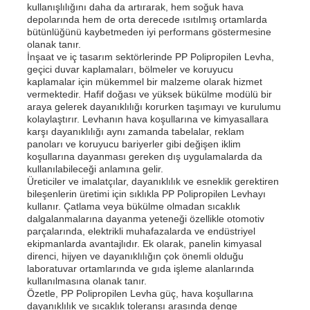
kullanışlılığını daha da artırarak, hem soğuk hava
depolarında hem de orta derecede ısıtılmış ortamlarda
bütünlüğünü kaybetmeden iyi performans göstermesine
olanak tanır.
İnşaat ve iç tasarım sektörlerinde PP Polipropilen Levha,
geçici duvar kaplamaları, bölmeler ve koruyucu
kaplamalar için mükemmel bir malzeme olarak hizmet
vermektedir. Hafif doğası ve yüksek bükülme modülü bir
araya gelerek dayanıklılığı korurken taşımayı ve kurulumu
kolaylaştırır. Levhanın hava koşullarına ve kimyasallara
karşı dayanıklılığı aynı zamanda tabelalar, reklam
panoları ve koruyucu bariyerler gibi değişen iklim
koşullarına dayanması gereken dış uygulamalarda da
kullanılabileceği anlamına gelir.
Üreticiler ve imalatçılar, dayanıklılık ve esneklik gerektiren
bileşenlerin üretimi için sıklıkla PP Polipropilen Levhayı
kullanır. Çatlama veya bükülme olmadan sıcaklık
dalgalanmalarına dayanma yeteneği özellikle otomotiv
parçalarında, elektrikli muhafazalarda ve endüstriyel
ekipmanlarda avantajlıdır. Ek olarak, panelin kimyasal
direnci, hijyen ve dayanıklılığın çok önemli olduğu
laboratuvar ortamlarında ve gıda işleme alanlarında
kullanılmasına olanak tanır.
Özetle, PP Polipropilen Levha güç, hava koşullarına
dayanıklılık ve sıcaklık toleransı arasında denge