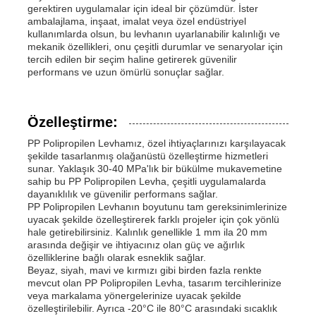
gerektiren uygulamalar için ideal bir çözümdür. İster
ambalajlama, inşaat, imalat veya özel endüstriyel
kullanımlarda olsun, bu levhanın uyarlanabilir kalınlığı ve
mekanik özellikleri, onu çeşitli durumlar ve senaryolar için
tercih edilen bir seçim haline getirerek güvenilir
performans ve uzun ömürlü sonuçlar sağlar.
Özelleştirme:
PP Polipropilen Levhamız, özel ihtiyaçlarınızı karşılayacak
şekilde tasarlanmış olağanüstü özelleştirme hizmetleri
sunar. Yaklaşık 30-40 MPa'lık bir bükülme mukavemetine
sahip bu PP Polipropilen Levha, çeşitli uygulamalarda
dayanıklılık ve güvenilir performans sağlar.
PP Polipropilen Levhanın boyutunu tam gereksinimlerinize
uyacak şekilde özelleştirerek farklı projeler için çok yönlü
hale getirebilirsiniz. Kalınlık genellikle 1 mm ila 20 mm
arasında değişir ve ihtiyacınız olan güç ve ağırlık
özelliklerine bağlı olarak esneklik sağlar.
Beyaz, siyah, mavi ve kırmızı gibi birden fazla renkte
mevcut olan PP Polipropilen Levha, tasarım tercihlerinize
veya markalama yönergelerinize uyacak şekilde
özelleştirilebilir. Ayrıca -20°C ile 80°C arasındaki sıcaklık