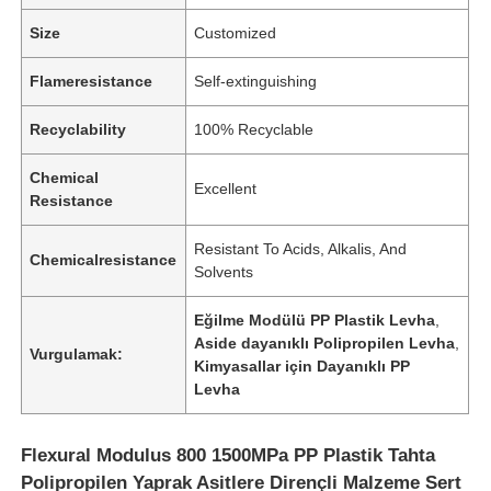
Size
Customized
Flameresistance
Self-extinguishing
Recyclability
100% Recyclable
Chemical
Excellent
Resistance
Resistant To Acids, Alkalis, And
Chemicalresistance
Solvents
Eğilme Modülü PP Plastik Levha
,
Aside dayanıklı Polipropilen Levha
,
Vurgulamak:
Kimyasallar için Dayanıklı PP
Levha
Flexural Modulus 800 1500MPa PP Plastik Tahta
Polipropilen Yaprak Asitlere Dirençli Malzeme Sert