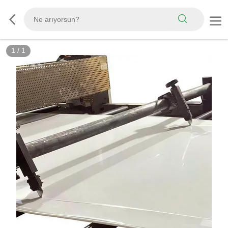
1
/
1