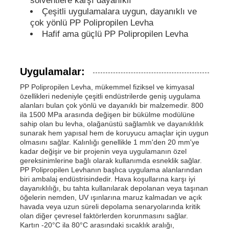
solventlere karşı dayanıklı
Çeşitli uygulamalara uygun, dayanıklı ve
çok yönlü PP Polipropilen Levha
PP borular
Hafif ama güçlü PP Polipropilen Levha
Polypropilen boru armatürleri
Uygulamalar:
PP Polipropilen Levha, mükemmel fiziksel ve kimyasal
özellikleri nedeniyle çeşitli endüstrilerde geniş uygulama
alanları bulan çok yönlü ve dayanıklı bir malzemedir. 800
ila 1500 MPa arasında değişen bir bükülme modülüne
sahip olan bu levha, olağanüstü sağlamlık ve dayanıklılık
sunarak hem yapısal hem de koruyucu amaçlar için uygun
olmasını sağlar. Kalınlığı genellikle 1 mm'den 20 mm'ye
kadar değişir ve bir projenin veya uygulamanın özel
gereksinimlerine bağlı olarak kullanımda esneklik sağlar.
PP Polipropilen Levhanın başlıca uygulama alanlarından
biri ambalaj endüstrisindedir. Hava koşullarına karşı iyi
dayanıklılığı, bu tahta kullanılarak depolanan veya taşınan
öğelerin nemden, UV ışınlarına maruz kalmadan ve açık
havada veya uzun süreli depolama senaryolarında kritik
olan diğer çevresel faktörlerden korunmasını sağlar.
Kartın -20°C ila 80°C arasındaki sıcaklık aralığı,