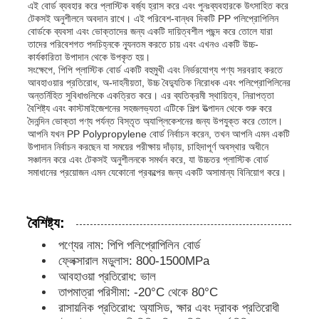
এই বোর্ড ব্যবহার করে প্লাস্টিক বর্জ্য হ্রাস করে এবং পুনঃব্যবহারকে উৎসাহিত করে
টেকসই অনুশীলনে অবদান রাখে। এই পরিবেশ-বান্ধব দিকটি PP পলিপ্রোপিলিন
বোর্ডকে ব্যবসা এবং ভোক্তাদের জন্য একটি দায়িত্বশীল পছন্দ করে তোলে যারা
কারখানা ভ্রমণ
তাদের পরিবেশগত পদচিহ্নকে ন্যূনতম করতে চায় এবং এখনও একটি উচ্চ-
কার্যকারিতা উপাদান থেকে উপকৃত হয়।
সংক্ষেপে, পিপি প্লাস্টিক বোর্ড একটি বহুমুখী এবং নির্ভরযোগ্য পণ্য সরবরাহ করতে
আবহাওয়ার প্রতিরোধ, অ-দাহনীয়তা, উচ্চ বৈদ্যুতিক নিরোধক এবং পলিপ্রোপিলিনের
মান নিয়ন্ত্রণ
অন্তর্নিহিত সুবিধাগুলিকে একত্রিত করে। এর ব্যতিক্রমী স্থায়িত্ব, নিরাপত্তা
বৈশিষ্ট্য এবং কাস্টমাইজেশনের সহজলভ্যতা এটিকে শিল্প উত্পাদন থেকে শুরু করে
দৈনন্দিন ভোক্তা পণ্য পর্যন্ত বিস্তৃত অ্যাপ্লিকেশনের জন্য উপযুক্ত করে তোলে।
আমাদের সাথে যোগাযোগ করুন
আপনি যখন PP Polypropylene বোর্ড নির্বাচন করেন, তখন আপনি এমন একটি
উপাদান নির্বাচন করছেন যা সময়ের পরীক্ষায় দাঁড়ায়, চাহিদাপূর্ণ অবস্থার অধীনে
সঞ্চালন করে এবং টেকসই অনুশীলনকে সমর্থন করে, যা উচ্চতর প্লাস্টিক বোর্ড
সমাধানের প্রয়োজন এমন যেকোনো প্রকল্পের জন্য একটি অসামান্য বিনিয়োগ করে।
খবর
বৈশিষ্ট্য:
সব ক্ষেত্রেই
পণ্যের নাম: পিপি পলিপ্রোপিলিন বোর্ড
ফ্লেক্সারাল মডুলাস: 800-1500MPa
উদ্ধৃতির জন্য আবেদন
আবহাওয়া প্রতিরোধ: ভাল
তাপমাত্রা পরিসীমা: -20°C থেকে 80°C
রাসায়নিক প্রতিরোধ: অ্যাসিড, ক্ষার এবং দ্রাবক প্রতিরোধী
পিপি প্লাস্টিকের বোর্ড