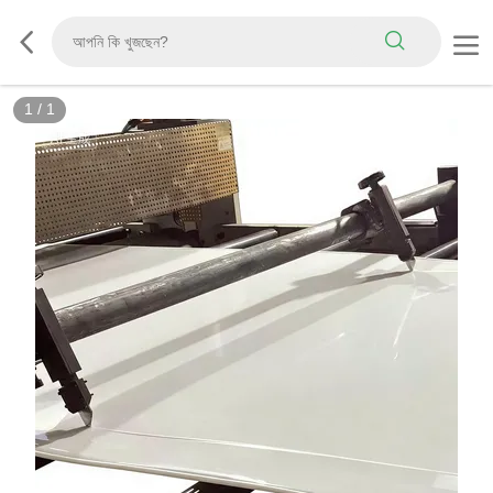
1
/
1