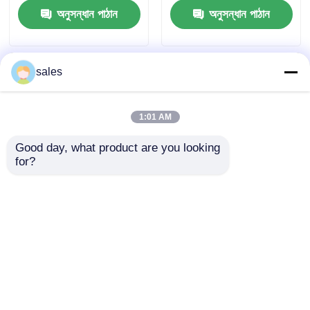
অনুসন্ধান পাঠান
অনুসন্ধান পাঠান
sales
1:01 AM
Good day, what product are you looking 
for?
নমনযোগ্যতা প্রায় 30-40
কাস্টমাইজড পিপি পলিপ্রোপিলিন
এমপিএ পিপি প্লাস্টিকের বোর্ড
বোর্ড বৈদ্যুতিক নিরোধক যান্ত্রিক
স্ব-নির্বাপক শিখা প্রতিরোধের
শক্তি এবং বহুমুখী
দীর্ঘস্থায়ী জন্য কাস্টমাইজড
ফ্যাব্রিকেশনের জন্য উচ্চ নিখুঁত
অনুসন্ধান পাঠান
অনুসন্ধান পাঠান
সমাধান