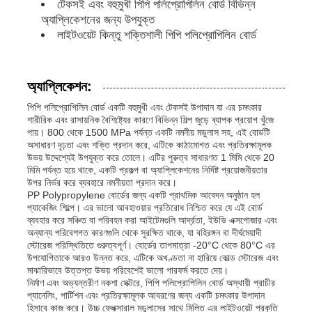
টেকসই এবং বহুমুখী পিপি পলিপ্রোপিলিন বোর্ড বিভিন্ন
অ্যাপ্লিকেশনের জন্য উপযুক্ত
লাইটওয়েট কিন্তু শক্তিশালী পিপি পলিপ্রোপিলিন বোর্ড
পিপি বিজ্ঞাপন বোর্ড
প্লাস্টিক পিপি শীট
অ্যাপ্লিকেশন:
পিপি পলিপ্রোপিলিন বোর্ড একটি বহুমুখী এবং টেকসই উপাদান যা এর চমৎকার
শারীরিক এবং রাসায়নিক বৈশিষ্ট্যের কারণে বিভিন্ন শিল্প জুড়ে ব্যাপক প্রয়োগ খুঁজে
পিপিএস বোর্ড
পায়। 800 থেকে 1500 MPa পর্যন্ত একটি নমনীয় মডুলাস সহ, এই বোর্ডটি
অসাধারণ দৃঢ়তা এবং শক্তি প্রদান করে, এটিকে কাঠামোগত এবং প্রতিরক্ষামূলক
উভয় উদ্দেশ্যেই উপযুক্ত করে তোলে। এটির পুরুত্ব সাধারণত 1 মিমি থেকে 20
অগ্নি প্রতিরোধী পলিপ্রোপিলিন শীট
মিমি পর্যন্ত হয়ে থাকে, একটি প্রকল্প বা অ্যাপ্লিকেশনের নির্দিষ্ট প্রয়োজনীয়তার
উপর নির্ভর করে ব্যবহারে নমনীয়তা প্রদান করে।
PP Polypropylene বোর্ডের জন্য একটি প্রাথমিক আবেদন অনুষ্ঠান হল
প্যাকেজিং শিল্পে। এর ভালো আবহাওয়ার প্রতিরোধ নিশ্চিত করে যে এই বোর্ড
পিপি হলো কনস্ট্রাকশন বোর্ড
ব্যবহার করে সঞ্চিত বা পরিবহন করা আইটেমগুলি আর্দ্রতা, ইউভি এক্সপোজার এবং
অন্যান্য পরিবেশগত কারণগুলি থেকে সুরক্ষিত থাকে, যা বহিরঙ্গন বা দীর্ঘমেয়াদী
স্টোরেজ পরিস্থিতিতে গুরুত্বপূর্ণ। বোর্ডের তাপমাত্রা -20°C থেকে 80°C এর
পিপি ওয়াল শীট
উপযোগিতাকে আরও উন্নত করে, এটিকে অখণ্ডতা না হারিয়ে কোল্ড স্টোরেজ এবং
মাঝারিভাবে উত্তপ্ত উভয় পরিবেশেই ভালো পারফর্ম করতে দেয়।
নির্মাণ এবং অভ্যন্তরীণ নকশা সেক্টরে, পিপি পলিপ্রোপিলিন বোর্ড অস্থায়ী প্রাচীর
প্যানেলিং, পার্টিশন এবং প্রতিরক্ষামূলক আবরণের জন্য একটি চমৎকার উপাদান
পলিপ্রোপিলিন শীট
হিসাবে কাজ করে। উচ্চ ফ্লেক্সারাল মডুলাসের সাথে মিলিত এর লাইটওয়েট প্রকৃতি