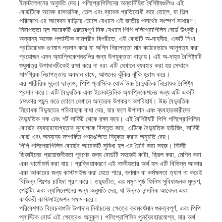
ইনস্টলেশনের অনুমতি দেয়। পলিপ্রোপিলিনের অন্তর্নিহিত বৈশিষ্ট্যগুলিও এই
বোর্ডটিকে অনেক রাসায়নিক, তেল এবং দ্রাবক প্রতিরোধী করে তোলে, যা শিল্প
পরিবেশে এর আবেদন বাড়িয়ে তোলে যেখানে এই জাতীয় পদার্থের সংস্পর্শ সাধারণ।
নিরাপত্তা হল আরেকটি গুরুত্বপূর্ণ দিক যেখানে পিপি পলিপ্রোপিলিন বোর্ড উৎকৃষ্ট।
অন্যান্য অনেক প্লাস্টিক সামগ্রীর বিপরীতে, এই বোর্ডটি অ-দাহনীয়, একটি শিখা
প্রতিরোধক গুণমান প্রদান করে যা অগ্নি নিরাপত্তা মান কঠোরভাবে আনুগত্য করা
প্রয়োজন এমন অ্যাপ্লিকেশনগুলির জন্য উপযুক্ততা বাড়ায়। এই অ-দাহ্য বৈশিষ্ট্যটি
শুধুমাত্র উপাদানটিকেই রক্ষা করে না বরং এটি যেখানে ব্যবহার করা হয় সেখানে
সামগ্রিক নিরাপত্তায় অবদান রাখে, আগুনের ঝুঁকির ঝুঁকি হ্রাস করে।
এর শারীরিক দৃঢ়তা ছাড়াও, পিপি প্লাস্টিক বোর্ড উচ্চ বৈদ্যুতিক নিরোধক বৈশিষ্ট্য
প্রদান করে। এটি বৈদ্যুতিক এবং ইলেকট্রনিক অ্যাপ্লিকেশনের জন্য এটি একটি
চমৎকার পছন্দ করে তোলে যেখানে অন্তরক উপকরণ অপরিহার্য। উচ্চ বৈদ্যুতিক
নিরোধক বিদ্যুতের পরিবাহকে বাধা দেয়, যার ফলে উপাদান এবং ব্যবহারকারীদের
বৈদ্যুতিক শক এবং শর্ট সার্কিট থেকে রক্ষা করে। এই বৈশিষ্ট্যটি পিপি পলিপ্রোপিলিন
বোর্ডের ব্যবহারযোগ্যতার সুযোগকে বিস্তৃত করে, এটিকে বৈদ্যুতিক হাউজিং, সার্কিট
বোর্ড এবং অন্যান্য সম্পর্কিত পণ্যগুলিতে নিযুক্ত করার অনুমতি দেয়।
পিপি পলিপ্রোপিলিন বোর্ডের আরেকটি সুবিধা হল এর তৈরি করা সহজ। নির্দিষ্ট
ডিজাইনের প্রয়োজনীয়তা পূরণের জন্য বোর্ডটি সহজেই কাটা, ড্রিল করা, মেশিন করা
বাড়ি
এবং থার্মোফর্ম করা যায়। প্রক্রিয়াকরণে এই নমনীয়তার অর্থ হল এটি বিভিন্ন আকার
এবং আকারের জন্য কাস্টমাইজ করা যেতে পারে, গুণমান বা কর্মক্ষমতা ত্যাগ না করেই
বিভিন্ন শিল্পের চাহিদা পূরণ করে। তদ্ব্যতীত, এর মসৃণ পৃষ্ঠ ফিনিস সুবিধাজনক মুদ্রণ,
পণ্য
পেইন্টিং এবং ল্যামিনেশনের জন্য অনুমতি দেয়, যা উন্নত নান্দনিক আবেদন এবং
কার্যকরী কাস্টমাইজেশন সক্ষম করে।
পরিবেশগত বিবেচনাগুলি উপাদান নির্বাচনের ক্ষেত্রে ক্রমবর্ধমান গুরুত্বপূর্ণ, এবং পিপি
প্লাস্টিক বোর্ড এই ক্ষেত্রেও অনুকূল। পলিপ্রোপিলিন পুনর্ব্যবহারযোগ্য, যার অর্থ
আমাদের সম্পর্কে