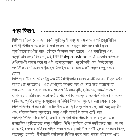
পণ্য বিবরণ:
পিপি প্লাস্টিক বোর্ড হল একটি ব্যতিক্রমী পণ্য যা উচ্চ-মানের পলিপ্রোপিলিন
(পিপি) উপাদান থেকে তৈরি করা হয়েছে, যা বিস্তৃত শিল্প এবং বাণিজ্যিক
অ্যাপ্লিকেশনগুলির সাথে মেটাতে ডিজাইন করা হয়েছে। এর স্থায়িত্ব এবং
বহুমুখীতার জন্য বিখ্যাত, এই PP Polypropylene বোর্ড চমৎকার কর্মক্ষমতা
বৈশিষ্ট্যগুলি অফার করে যা এটি প্রস্তুতকারক, প্রকৌশলী এবং নির্ভরযোগ্য
প্লাস্টিক বোর্ড সমাধান খুঁজছেন ডিজাইনারদের জন্য একটি পছন্দের পছন্দ করে
তোলে।
পিপি প্লাস্টিক বোর্ডের স্ট্যান্ডআউট বৈশিষ্ট্যগুলির মধ্যে একটি হল এর চিত্তাকর্ষক
আবহাওয়া প্রতিরোধ। এই বৈশিষ্ট্যটি নিশ্চিত করে যে বোর্ড তার কাঠামোগত
অখণ্ডতা এবং চেহারা বজায় রাখে এমনকি যখন বৃষ্টি, সূর্যালোক, আর্দ্রতা এবং
তাপমাত্রার ওঠানামার মতো কঠোর পরিবেশগত অবস্থার সংস্পর্শে আসে। বহিরঙ্গন
সাইনেজ, প্রতিরক্ষামূলক প্যানেল বা নির্মাণ উপাদানে ব্যবহার করা হোক না কেন,
পিপি পলিপ্রোপিলিন বোর্ড স্থিতিশীল এবং স্থিতিস্থাপক থাকে, এটি অভ্যন্তরীণ
এবং বহিরঙ্গন উভয় ব্যবহারের জন্য একটি আদর্শ উপাদান তৈরি করে।
পলিপ্রোপিলিন থেকে তৈরি, একটি থার্মোপ্লাস্টিক পলিমার যা তার দৃঢ়তা এবং
রাসায়নিক প্রতিরোধের জন্য পরিচিত, পিপি প্লাস্টিক বোর্ড নমনীয়তার সাথে আপস
না করেই চমৎকার যান্ত্রিক শক্তি প্রদান করে। এই উপাদানটি হালকা ওজনের কিন্তু
অত্যন্ত টেকসই, দীর্ঘমেয়াদী কর্মক্ষমতা নিশ্চিত করার সময় সহজে পরিচালনা এবং