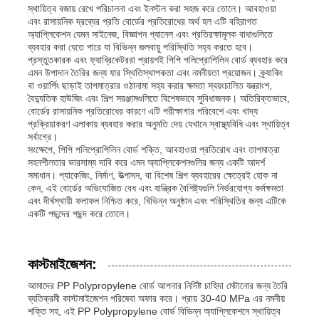
স্থায়িত্ব বজায় রেখে পরিচালনা এবং ইনস্টল করা সহজ করে তোলে। আবহাওয়া
এবং রাসায়নিক দ্রব্যের প্রতি বোর্ডের প্রতিরোধের অর্থ হল এটি বহিরাগত
পিপি পাইপ
অ্যাপ্লিকেশন যেমন সাইনেজ, বিজ্ঞাপন প্যানেল এবং প্রতিরক্ষামূলক বাধাগুলিতে
ব্যবহার করা যেতে পারে যা বিভিন্ন জলবায়ু পরিস্থিতি সহ্য করতে হবে।
প্রস্তুতকারক এবং ফ্যাব্রিকেটররা প্রায়শই পিপি পলিপ্রোপিলিন বোর্ড ব্যবহার করে
এমন উপাদান তৈরির জন্য যার স্থিতিস্থাপকতা এবং নমনীয়তা প্রয়োজন। ক্র্যাকিং
পলিপ্রোপিলিন পাইপ ফিটিং
বা ওয়ার্পিং ছাড়াই তাপমাত্রার ওঠানামা সহ্য করার ক্ষমতা স্বয়ংচালিত যন্ত্রাংশ,
বৈদ্যুতিক হাউজিং এবং শিল্প সরঞ্জামগুলিতে বিশেষভাবে সুবিধাজনক। অতিরিক্তভাবে,
বোর্ডের রাসায়নিক প্রতিরোধের কারণে এটি পরীক্ষাগার পরিবেশে এবং খাদ্য
প্রক্রিয়াকরণ এলাকায় ব্যবহার করার অনুমতি দেয় যেখানে স্বাস্থ্যবিধি এবং স্থায়িত্ব
সর্বাগ্রে।
সংক্ষেপে, পিপি পলিপ্রোপিলিন বোর্ড শক্তি, আবহাওয়া প্রতিরোধ এবং তাপমাত্রা
সহনশীলতার ভারসাম্য দাবি করে এমন অ্যাপ্লিকেশনগুলির জন্য একটি আদর্শ
সমাধান। প্যাকেজিং, নির্মাণ, উত্পাদন, বা বিশেষ শিল্প ব্যবহারের ক্ষেত্রেই হোক না
কেন, এই বোর্ডের অভিযোজিত বেধ এবং যান্ত্রিক বৈশিষ্ট্যগুলি নির্ভরযোগ্য কর্মক্ষমতা
এবং দীর্ঘস্থায়ী ফলাফল নিশ্চিত করে, বিভিন্ন অনুষ্ঠান এবং পরিস্থিতির জন্য এটিকে
একটি পছন্দের পছন্দ করে তোলে।
কাস্টমাইজেশন:
আমাদের PP Polypropylene বোর্ড আপনার নির্দিষ্ট চাহিদা মেটানোর জন্য তৈরি
ব্যতিক্রমী কাস্টমাইজেশন পরিষেবা অফার করে। প্রায় 30-40 MPa এর নমনীয়
শক্তি সহ, এই PP Polypropylene বোর্ড বিভিন্ন অ্যাপ্লিকেশনে স্থায়িত্ব