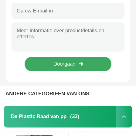
Heavy Duty Polypropylene White Plastic Sheet OEM For Construction
PP Advertising Board
10mm Waterdichte PP Kunststof Plaat Polypropyleen Plaat Translucent Alkalibestendig
Corrosiebestendige PPS-plaat Kunststof platen Vlamvertragend 8mm
Plastic PP-plaat
1mm Engineering Plastic PPS Board Polyphenylene Sulfide Sheet Alkalis Resistance
Weerbestendige Witte PPS Hard Plastic Panelen Platen 4x8 Aangepast
Polyphenyleensulfide PPS lichtgewicht platen voor splitsing op maat
PPS-raad
Recycleerbare PPS-platen van polyfenyleensulfide
Vlamvertragende polypropyleen plaat
Holle de Bouwraad van pp
ANDERE CATEGORIEËN VAN ONS
PP-wandplaat
(32)
De Plastic Raad van pp
polypropyleenblad