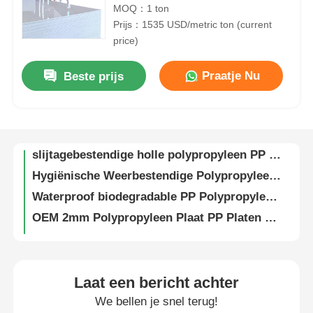
MOQ：1 ton
Prijs：1535 USD/metric ton (current
Fabrieksreis
price)
Herbruikbaar Waterdicht Kunststof Bord PPS FR Polymeer Kunststof Platen OEM
Praatje Nu
Beste prijs
Recyclebaar Polypropyleen PP Reclamebord 6mm Kunststof Plaat
Kwaliteitscontrole
ODM Herbruikbare PP Lichtgewicht Kunststof Platen 8mm Slagvast
Eco-vriendelijke stijve PP holle bouwplaat 6 mm polypropyleenplaat
Contacteer ons
slijtagebestendige holle polypropyleen PP wandplaten voor meubel accessoires
Hygiënische Weerbestendige Polypropyleen Witte Plaat Voor Muur 20mm
nieuws
Waterproof biodegradable PP Polypropylene Floor Protection Sheet For Wall
OEM 2mm Polypropyleen Plaat PP Platen 8x4 Corrosiebestendig
Alle Gevallen
Essentiële PP Polypropyleen Slangfittingen Connector Voor Afdichting ODM
Gewijzigde UV polypropyleen plastic wandpanelen Laminatplaten Corrosiebestendigheid
Vraag een offerte aan
Glad geëxtrudeerd polypropyleen PP kunststof plaat niet giftig ODM
Laat een bericht achter
Gekleurde PP Kunststof Bekledingsplaten voor Muren Hittebestendig
We bellen je snel terug!
De Plastic Raad van pp
Recyclebaar PP Polypro-kunststofplaat Waterdicht Anti-corrosie Aangepast