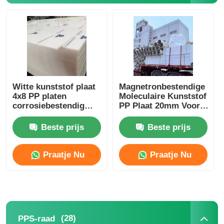
Witte kunststof plaat
Magnetronbestendige
4x8 PP platen
Moleculaire Kunststof
corrosiebestendig
PP Plaat 20mm Voor
voor
Voedselverpakking
scheidingswanden
Beste prijs
Beste prijs
Praatje Nu
Praatje Nu
(28)
PPS-raad