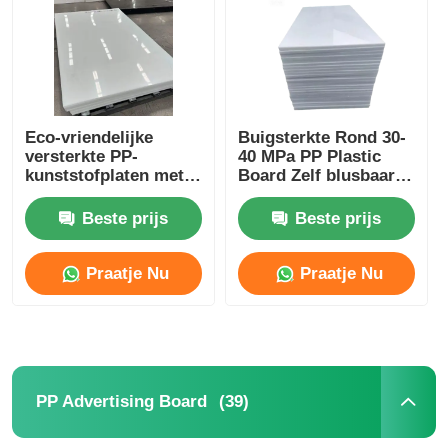
PP-buizen
polypropyleen-buizenbehangen
Eco-vriendelijke
Buigsterkte Rond 30-
versterkte PP-
40 MPa PP Plastic
kunststofplaten met
Board Zelf blusbaar
geextrudeerde
Vlambestand Op maat
wandpanelen van 3
gemaakte
Beste prijs
Beste prijs
mm-30 mm
oplossingen voor
duurzaam
Praatje Nu
Praatje Nu
(39)
PP Advertising Board