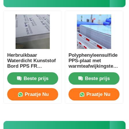
Herbruikbaar
Polyphenyleensulfide
Waterdicht Kunststof
PPS-plaat met
Bord PPS FR
warmteafwijkingstempera
Polymeer Kunststof
en weerbestandheid
Platen OEM
geschikt voor
Beste prijs
Beste prijs
engineering
Praatje Nu
Praatje Nu