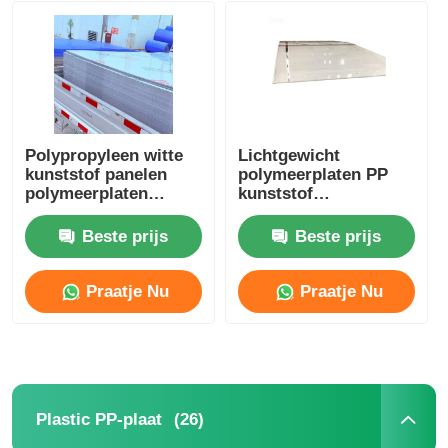
Polypropyleen witte
Lichtgewicht
kunststof panelen
polymeerplaten PP
polymeerplaten
kunststof
lichtgewicht in bulk
wandbekledingsplaten
voor reclamedisplays
Beste prijs
Beste prijs
Praatje Nu
Praatje Nu
(26)
Plastic PP-plaat