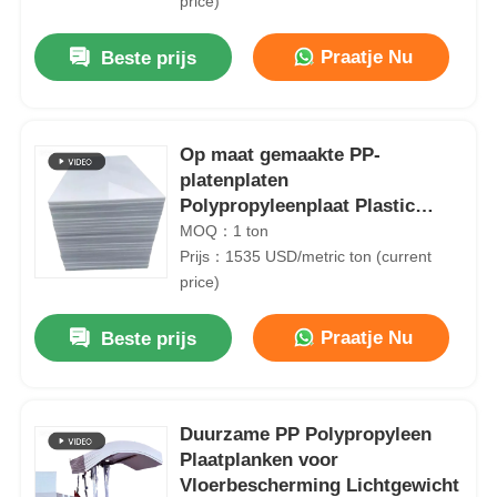
price)
Praatje Nu
Beste prijs
Op maat gemaakte PP-
platenplaten
Polypropyleenplaat Plastic
Moldproof
MOQ：1 ton
Prijs：1535 USD/metric ton (current
price)
Praatje Nu
Beste prijs
Thuis
Producten
Duurzame PP Polypropyleen
Plaatplanken voor
Vloerbescherming Lichtgewicht
Over ons