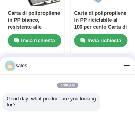
Carta di polipropilene
Carta di polipropilene
in PP bianco,
in PP riciclabile al
resistente alle
100 per cento Carta di
sostanze chimiche,
plastica versatile
Invia richiesta
Invia richiesta
resistente agli urti e
ideale per la
leggero materiale per
costruzione e la
l'industria
produzione di
imballaggi
sales
4:00 AM
Good day, what product are you looking 
for?
Resistenza alla
Isolamento elettrico
flessione Circa 30-40
ad alta perfetta per la
MPa PP Tavola di
resistenza meccanica