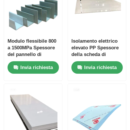
Modulo flessibile 800
Isolamento elettrico
a 1500MPa Spessore
elevato PP Spessore
del pannello di
della scheda di
polipropilene PP
plastica in genere da
Invia richiesta
Invia richiesta
Tipicamente da 1 mm
1 mm a 20 mm Ideale
a 20 mm Ideale per
per usi elettrici e
applicazioni
meccanici
industriali