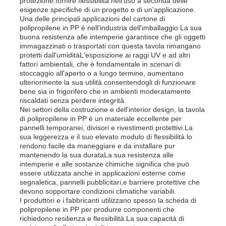
protezione.fornire flessibilità nell'uso a seconda delle
esigenze specifiche di un progetto o di un'applicazione.
Una delle principali applicazioni del cartone di
polipropilene in PP è nell'industria dell'imballaggio.La sua
buona resistenza alle intemperie garantisce che gli oggetti
immagazzinati o trasportati con questa tavola rimangano
protetti dall'umiditàL'esposizione ai raggi UV e ad altri
fattori ambientali, che è fondamentale in scenari di
stoccaggio all'aperto o a lungo termine, aumentano
ulteriormente la sua utilità.consentendogli di funzionare
bene sia in frigorifero che in ambienti moderatamente
riscaldati senza perdere integrità.
Nei settori della costruzione e dell'interior design, la tavola
di polipropilene in PP è un materiale eccellente per
pannelli temporanei, divisori e rivestimenti protettivi.La
sua leggerezza e il suo elevato modulo di flessibilità lo
rendono facile da maneggiare e da installare pur
mantenendo la sua durataLa sua resistenza alle
intemperie e alle sostanze chimiche significa che può
essere utilizzata anche in applicazioni esterne come
segnaletica, pannelli pubblicitari,e barriere protettive che
devono sopportare condizioni climatiche variabili.
I produttori e i fabbricanti utilizzano spesso la scheda di
polipropilene in PP per produrre componenti che
richiedono resilienza e flessibilità.La sua capacità di