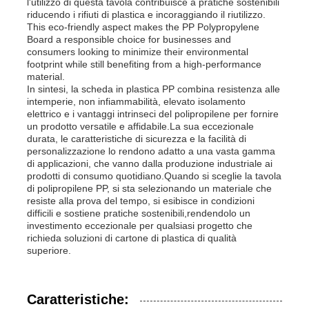
l'utilizzo di questa tavola contribuisce a pratiche sostenibili
riducendo i rifiuti di plastica e incoraggiando il riutilizzo.
This eco-friendly aspect makes the PP Polypropylene
Pannello pubblicitario PP
Board a responsible choice for businesses and
consumers looking to minimize their environmental
footprint while still benefiting from a high-performance
material.
Fogli di plastica in PP
In sintesi, la scheda in plastica PP combina resistenza alle
intemperie, non infiammabilità, elevato isolamento
elettrico e i vantaggi intrinseci del polipropilene per fornire
Consiglio PPS
un prodotto versatile e affidabile.La sua eccezionale
durata, le caratteristiche di sicurezza e la facilità di
personalizzazione lo rendono adatto a una vasta gamma
di applicazioni, che vanno dalla produzione industriale ai
Lastra in polipropilene ignifuga
prodotti di consumo quotidiano.Quando si sceglie la tavola
di polipropilene PP, si sta selezionando un materiale che
resiste alla prova del tempo, si esibisce in condizioni
I pp scavano il bordo della costruzione
difficili e sostiene pratiche sostenibili,rendendolo un
investimento eccezionale per qualsiasi progetto che
richieda soluzioni di cartone di plastica di qualità
superiore.
Lastra PP per Parete
Caratteristiche:
strato del polipropilene