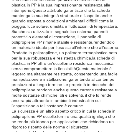
plastica in PP è la sua impressionante resistenza alle
intemperie.Questo attributo garantisce che la scheda
mantenga la sua integrità strutturale e l'aspetto anche
quando esposta a condizioni ambientali difficili come la
pioggia, luce solare, umidità e fluttuazioni di temperatura.
Sia che sia utilizzato in segnaletica esterna, pannelli
protettivi o elementi di costruzione, il pannello di
polipropilene PP rimane stabile e resistente,rendendolo
un materiale ideale per l'uso sia all'interno che all'esterno.
Prodotto in polipropilene, un polimero termoplastico noto
per la sua robustezza e resistenza chimica,la scheda di
plastica in PP offre un'eccellente resistenza meccanica
senza compromettere la flessibilitàQuesto materiale è
leggero ma altamente resistente, consentendo una facile
manipolazione e installazione, garantendo al contempo
prestazioni a lungo termine.Le proprietà intrinseche del
polipropilene rendono anche questo cartone resistente a
Casa
molte sostanze chimiche, oli e solventi, il che lo rende
ancora più attraente in ambienti industriali in cui
l'esposizione a tali sostanze è comune.
La sicurezza è un altro aspetto critico in cui la scheda in
Prodotti
polipropilene PP eccelle.fornire una qualità ignifuga che
ne renda più idonea per applicazioni che richiedono un
rigoroso rispetto delle norme di sicurezza
Chi siamo