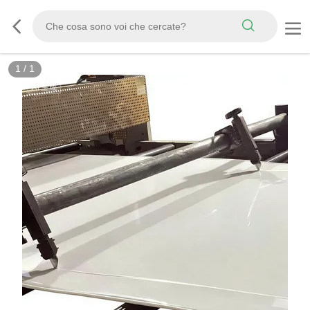
1
/
1