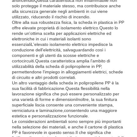
antincendioQuesta caratteristica non infiammabile non
solo protegge il materiale stesso, ma contribuisce anche
alla sicurezza generale negli ambienti in cui viene
utilizzato, riducendo il rischio di incendio.
Fatory Tour
Oltre alla sua robustezza fisica, la scheda in plastica in PP
offre elevate proprietà di isolamento elettrico.Questo lo
rende un'ottima scelta per applicazioni elettriche ed
Controllo di qualità
elettroniche in cui i materiali isolanti sono
essenzialiL'elevato isolamento elettrico impedisce la
conduzione dell'elettricità, salvaguardando così i
componenti e gli utenti da scosse elettriche e
Contattaci
cortocircuiti.Questa caratteristica amplia l'ambito di
utilizzabilità della scheda di polipropilene in PP,
permettendone l'impiego in alloggiamenti elettrici, schede
notizie
di circuito e altri prodotti correlati.
Un altro vantaggio della scheda in polipropilene PP è la
sua facilità di fabbricazione.Questa flessibilità nella
lavorazione significa che può essere personalizzato per
Tutti i casi
una varietà di forme e dimensioniInoltre, la sua finitura
superficiale liscia consente una conveniente stampa,
verniciatura e laminazione,consentendo una maggiore
Richiedere un preventivo
estetica e personalizzazione funzionale.
Le considerazioni ambientali sono sempre più importanti
nella selezione dei materiali, e anche il cartone di plastica
PP è favorevole in questo senso.Il che significa che
Bordo di plastica dei pp