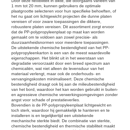
Door deze flexibiliteit in dikte, die doorgaans varieert van
1 mm tot 20 mm, kunnen gebruikers de optimale
plaatgrootte selecteren voor hun specifieke behoeften, of
het nu gaat om lichtgewicht projecten die dunne platen
Fabrieksreis
vereisen of voor zware toepassingen die dikkere,
robuustere platen vereisen. Dit assortiment zorgt ervoor
dat de PP-polypropyleenplaat op maat kan worden
Kwaliteitscontrole
gemaakt om te voldoen aan zowel precisie- als
duurzaamheidsnormen voor meerdere toepassingen.
De uitstekende chemische bestendigheid van het PP-
polypropyleenkarton is een van de meest waardevolle
Contacteer ons
eigenschappen. Het blinkt uit in het weerstaan ​​van
degradatie veroorzaakt door een breed spectrum aan
chemicaliën, wat niet alleen de levensduur van het
nieuws
materiaal verlengt, maar ook de onderhouds- en
vervangingskosten minimaliseert. Deze chemische
bestendigheid draagt ​​ook bij aan de milieubestendigheid
van het bord, waardoor het kan worden gebruikt in buiten-
Alle Gevallen
en agressieve chemische verwerkingsomgevingen zonder
angst voor schade of prestatieverlies.
Bovendien is de PP-polypropyleenplaat lichtgewicht en
Vraag een offerte aan
toch sterk, waardoor hij gemakkelijk te hanteren en te
installeren is en tegelijkertijd een uitstekende
mechanische sterkte biedt. De combinatie van sterkte,
chemische bestendigheid en thermische stabiliteit maakt
De Plastic Raad van pp