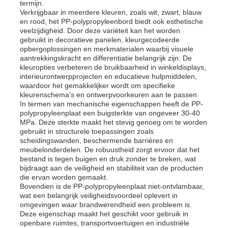
termijn.
Verkrijgbaar in meerdere kleuren, zoals wit, zwart, blauw
en rood, het PP-polypropyleenbord biedt ook esthetische
veelzijdigheid. Door deze variëteit kan het worden
gebruikt in decoratieve panelen, kleurgecodeerde
opbergoplossingen en merkmaterialen waarbij visuele
aantrekkingskracht en differentiatie belangrijk zijn. De
kleuropties verbeteren de bruikbaarheid in winkeldisplays,
interieurontwerpprojecten en educatieve hulpmiddelen,
waardoor het gemakkelijker wordt om specifieke
kleurenschema's en ontwerpvoorkeuren aan te passen.
In termen van mechanische eigenschappen heeft de PP-
polypropyleenplaat een buigsterkte van ongeveer 30-40
MPa. Deze sterkte maakt het stevig genoeg om te worden
gebruikt in structurele toepassingen zoals
scheidingswanden, beschermende barrières en
meubelonderdelen. De robuustheid zorgt ervoor dat het
bestand is tegen buigen en druk zonder te breken, wat
bijdraagt ​​aan de veiligheid en stabiliteit van de producten
die ervan worden gemaakt.
Bovendien is de PP-polypropyleenplaat niet-ontvlambaar,
wat een belangrijk veiligheidsvoordeel oplevert in
omgevingen waar brandwerendheid een probleem is.
Deze eigenschap maakt het geschikt voor gebruik in
openbare ruimtes, transportvoertuigen en industriële