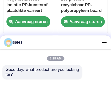
isolatie PP-kunststof
recyclebaar PP-
plaatdikte varieert
polypropyleen board
doorgaans van 1 mm
veelzijdig plastic vel
Aanvraag sturen
Aanvraag sturen
tot 20 mm, ideaal
ideaal voor
voor elektrisch en
verpakkingsconstruct
mechanisch gebruik
ie en -productie
sales
3:18 AM
Good day, what product are you looking 
for?
Buigsterkte Rond 30-
Op maat gemaakte
40 MPa PP Plastic
PP-
Board Zelf blusbaar
polypropyleenplaat
Vlambestand Op maat
Elektrische isolatie
Aanvraag sturen
Aanvraag sturen
gemaakte
High Perfect voor