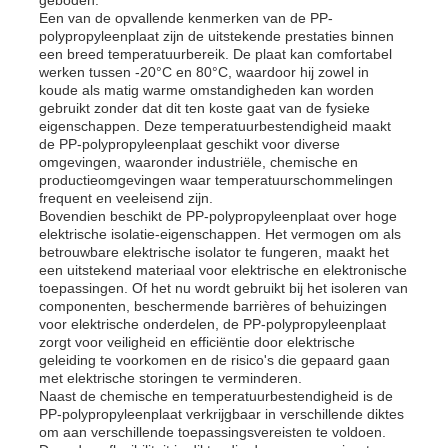
Een van de opvallende kenmerken van de PP-
polypropyleenplaat zijn de uitstekende prestaties binnen
een breed temperatuurbereik. De plaat kan comfortabel
werken tussen -20°C en 80°C, waardoor hij zowel in
koude als matig warme omstandigheden kan worden
gebruikt zonder dat dit ten koste gaat van de fysieke
eigenschappen. Deze temperatuurbestendigheid maakt
de PP-polypropyleenplaat geschikt voor diverse
omgevingen, waaronder industriële, chemische en
productieomgevingen waar temperatuurschommelingen
frequent en veeleisend zijn.
Bovendien beschikt de PP-polypropyleenplaat over hoge
elektrische isolatie-eigenschappen. Het vermogen om als
betrouwbare elektrische isolator te fungeren, maakt het
een uitstekend materiaal voor elektrische en elektronische
toepassingen. Of het nu wordt gebruikt bij het isoleren van
componenten, beschermende barrières of behuizingen
Thuis
voor elektrische onderdelen, de PP-polypropyleenplaat
zorgt voor veiligheid en efficiëntie door elektrische
geleiding te voorkomen en de risico's die gepaard gaan
met elektrische storingen te verminderen.
Producten
Naast de chemische en temperatuurbestendigheid is de
PP-polypropyleenplaat verkrijgbaar in verschillende diktes
om aan verschillende toepassingsvereisten te voldoen.
Over ons