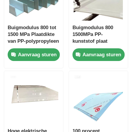
Buigmodulus 800 tot
Buigmodulus 800
1500 MPa Plaatdikte
1500MPa PP-
van PP-polypropyleen
kunststof plaat
varieert doorgaans
Polypropyleenplaat
Aanvraag sturen
Aanvraag sturen
van 1 mm tot 20 mm
Bestand tegen zuren
Ideaal voor
Duurzaam materiaal
industriële
voor agressieve
toepassingen
chemicaliën
Hoge elektrische
100 procent