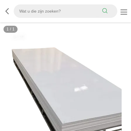
1
/
1