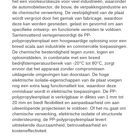
het een voorkeurskeuze voor veel industrieën, waaronder
de automobielsector, de bouw, de verpakkingsindustrie en
de chemische verwerking. De veelzijdigheid van de plaat
PP Advertising Board
wordt vergroot door het gemak van fabricage, waardoor
deze kan worden gesneden, gelast en gevormd om aan
specifieke ontwerp- en functionele vereisten te voldoen.
Samenvattend vertegenwoordigt de PP-
Plastic PP-plaat
polypropyleenplaat een hoogwaardige oplossing voor een
breed scala aan industriële en commerciële toepassingen.
De chemische bestendigheid tegen zuren, logen en
PPS-raad
oplosmiddelen, in combinatie met een breed
bedrijfstemperatuurbereik van -20°C tot 80°C, zorgt
ervoor dat het apparaat zonder compromissen
uitdagende omgevingen kan doorstaan. De hoge
Vlamvertragende polypropyleen plaat
elektrische isolatie-eigenschappen van de plaat voegen
nog een extra laag functionaliteit toe, waardoor deze
onmisbaar wordt in elektrische toepassingen. De PP-
Holle de Bouwraad van pp
polypropyleenplaat is verkrijgbaar in diktes van 1 mm tot
20 mm en biedt flexibiliteit en aanpasbaarheid om aan
uiteenlopende projecteisen te voldoen. Of het nu gaat om
chemische verwerking, elektrische isolatie of structurele
PP-wandplaat
ondersteuning, de PP-polypropyleenplaat levert
uitstekende duurzaamheid, betrouwbaarheid en
kosteneffectiviteit.
polypropyleenblad