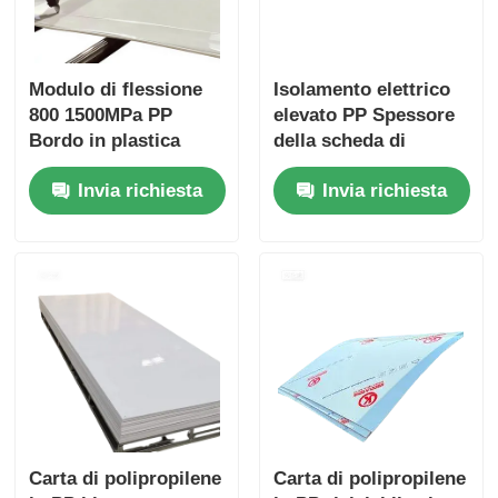
Modulo di flessione
Isolamento elettrico
800 1500MPa PP
elevato PP Spessore
Bordo in plastica
della scheda di
Strato di
plastica in genere da
Invia richiesta
Invia richiesta
polipropilene
1 mm a 20 mm Ideale
Resistente agli acidi
per usi elettrici e
Materiale durevole
meccanici
per prodotti chimici
aggressivi
Carta di polipropilene
Carta di polipropilene