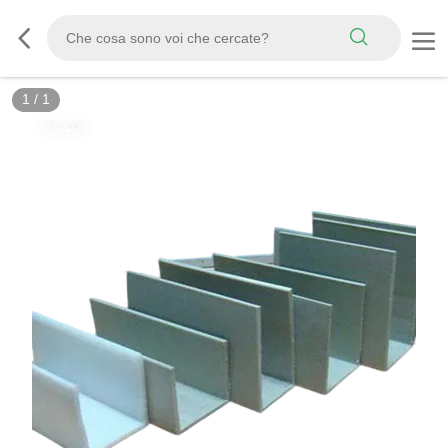
1
/
1