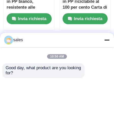
in PP bianco,
in PP riciclabile al
resistente alle
100 per cento Carta di
sostanze chimiche,
plastica versatile
Invia richiesta
Invia richiesta
resistente agli urti e
ideale per la
leggero materiale per
costruzione e la
l'industria
produzione di
imballaggi
sales
10:50 AM
Good day, what product are you looking 
for?
Resistenza alla
Isolamento elettrico
flessione Circa 30-40
ad alta perfetta per la
MPa PP Tavola di
resistenza meccanica
plastica
e fabbricazione
Invia richiesta
Invia richiesta
autoestinguente
versatile esigenze
Resistenza alle