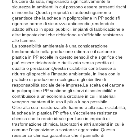
bruciare da sola, migliorando significativamente la
sicurezza in ambienti in cui possono essere presenti rischi
di incendio. Questa proprietà di autoestinguimento
garantisce che la scheda in polipropilene in PP soddisfi
rigorose norme di sicurezza antincendio,rendendolo
adatto all'uso in spazi pubblici, impianti di fabbricazione e
altre impostazioni che richiedono un'affidabile resistenza
alle fiamme.
La sostenibilità ambientale è una considerazione
fondamentale nella produzione odierna e il cartone in
plastica in PP eccelle in questo senso.il che significa che
può essere rielaborato e riutilizzato senza perdita di
qualità o prestazioniQuesta riciclabilità contribuisce a
ridurre gli sprechi e l'impatto ambientale, in linea con le
pratiche di produzione ecologica e gli obiettivi di
responsabilità sociale delle imprese.La scelta del cartone
in polipropilene PP sostiene gli sforzi di sostenibilità e
contribuisce a un'economia circolare in cui i materiali
Casa
vengono mantenuti in uso il più a lungo possibile.
Oltre alla sua resistenza alle fiamme e alla sua riciclabilità,
la scheda in plastica PP offre un'eccellente resistenza
Prodotti
chimica.che lo rende ideale per l'uso in impianti di
trasformazione chimica, laboratori e altri ambienti in cui è
comune l'esposizione a sostanze aggressive.Questa
resistenza chimica garantisce che il pannello di
Chi siamo