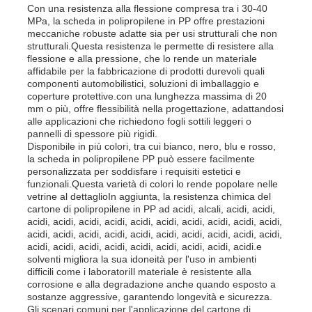
Con una resistenza alla flessione compresa tra i 30-40
MPa, la scheda in polipropilene in PP offre prestazioni
meccaniche robuste adatte sia per usi strutturali che non
strutturali.Questa resistenza le permette di resistere alla
flessione e alla pressione, che lo rende un materiale
affidabile per la fabbricazione di prodotti durevoli quali
componenti automobilistici, soluzioni di imballaggio e
coperture protettive.con una lunghezza massima di 20
mm o più, offre flessibilità nella progettazione, adattandosi
alle applicazioni che richiedono fogli sottili leggeri o
pannelli di spessore più rigidi.
Disponibile in più colori, tra cui bianco, nero, blu e rosso,
la scheda in polipropilene PP può essere facilmente
personalizzata per soddisfare i requisiti estetici e
funzionali.Questa varietà di colori lo rende popolare nelle
vetrine al dettaglioIn aggiunta, la resistenza chimica del
cartone di polipropilene in PP ad acidi, alcali, acidi, acidi,
acidi, acidi, acidi, acidi, acidi, acidi, acidi, acidi, acidi, acidi,
acidi, acidi, acidi, acidi, acidi, acidi, acidi, acidi, acidi, acidi,
acidi, acidi, acidi, acidi, acidi, acidi, acidi, acidi, acidi.e
solventi migliora la sua idoneità per l'uso in ambienti
difficili come i laboratoriIl materiale è resistente alla
corrosione e alla degradazione anche quando esposto a
sostanze aggressive, garantendo longevità e sicurezza.
Gli scenari comuni per l'applicazione del cartone di