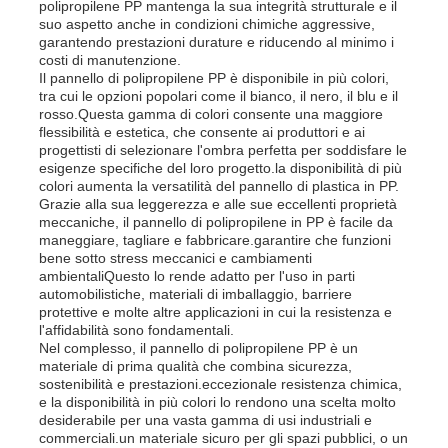
polipropilene PP mantenga la sua integrità strutturale e il
suo aspetto anche in condizioni chimiche aggressive,
garantendo prestazioni durature e riducendo al minimo i
Fatory Tour
costi di manutenzione.
Il pannello di polipropilene PP è disponibile in più colori,
tra cui le opzioni popolari come il bianco, il nero, il blu e il
rosso.Questa gamma di colori consente una maggiore
Controllo di qualità
flessibilità e estetica, che consente ai produttori e ai
progettisti di selezionare l'ombra perfetta per soddisfare le
esigenze specifiche del loro progetto.la disponibilità di più
Contattaci
colori aumenta la versatilità del pannello di plastica in PP.
Grazie alla sua leggerezza e alle sue eccellenti proprietà
meccaniche, il pannello di polipropilene in PP è facile da
maneggiare, tagliare e fabbricare.garantire che funzioni
notizie
bene sotto stress meccanici e cambiamenti
ambientaliQuesto lo rende adatto per l'uso in parti
automobilistiche, materiali di imballaggio, barriere
Tutti i casi
protettive e molte altre applicazioni in cui la resistenza e
l'affidabilità sono fondamentali.
Nel complesso, il pannello di polipropilene PP è un
materiale di prima qualità che combina sicurezza,
Richiedere un preventivo
sostenibilità e prestazioni.eccezionale resistenza chimica,
e la disponibilità in più colori lo rendono una scelta molto
desiderabile per una vasta gamma di usi industriali e
Bordo di plastica dei pp
commerciali.un materiale sicuro per gli spazi pubblici, o un