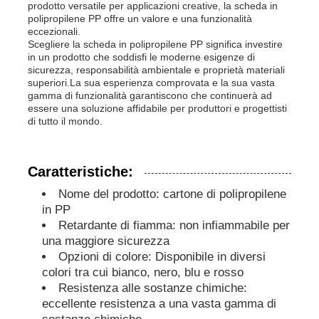
prodotto versatile per applicazioni creative, la scheda in
polipropilene PP offre un valore e una funzionalità
eccezionali.
Pannello pubblicitario PP
Scegliere la scheda in polipropilene PP significa investire
in un prodotto che soddisfi le moderne esigenze di
sicurezza, responsabilità ambientale e proprietà materiali
Fogli di plastica in PP
superiori.La sua esperienza comprovata e la sua vasta
gamma di funzionalità garantiscono che continuerà ad
essere una soluzione affidabile per produttori e progettisti
di tutto il mondo.
Consiglio PPS
Caratteristiche:
Lastra in polipropilene ignifuga
Nome del prodotto: cartone di polipropilene
in PP
I pp scavano il bordo della costruzione
Retardante di fiamma: non infiammabile per
una maggiore sicurezza
Opzioni di colore: Disponibile in diversi
Lastra PP per Parete
colori tra cui bianco, nero, blu e rosso
Resistenza alle sostanze chimiche:
eccellente resistenza a una vasta gamma di
strato del polipropilene