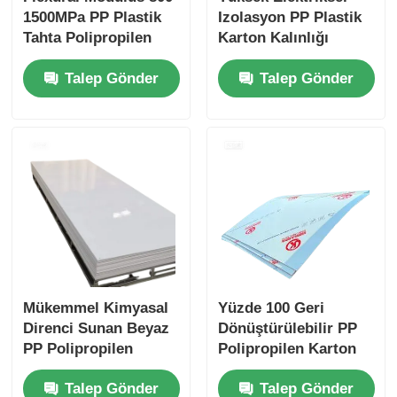
1500MPa PP Plastik
Izolasyon PP Plastik
Tahta Polipropilen
Karton Kalınlığı
Yaprak Asitlere
Genellikle 1 mm'den
Talep Gönder
Talep Gönder
Dirençli Malzeme Sert
20 mm'ye kadar
Kimyasal
değişir Elektriksel ve
Mekanik Kullanımlar
İçin İdeal
Mükemmel Kimyasal
Yüzde 100 Geri
Direnci Sunan Beyaz
Dönüştürülebilir PP
PP Polipropilen
Polipropilen Karton
Karton Endüstriyel
Çok yönlü Plastik
Talep Gönder
Talep Gönder
için Çarpışmaya
Yaprak Paketleme