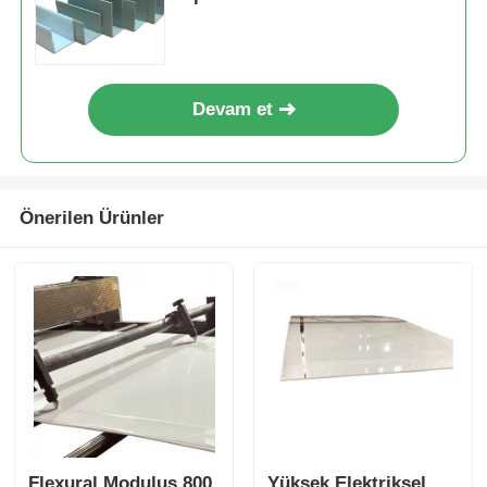
Aralığındadır Endüstriyel
Uygulamalar için İdeal
Devam et
Önerilen Ürünler
Flexural Modulus 800
Yüksek Elektriksel