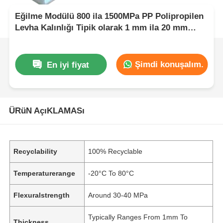
Eğilme Modülü 800 ila 1500MPa PP Polipropilen
Levha Kalınlığı Tipik olarak 1 mm ila 20 mm
Aralığındadır Endüstriyel Uygulamalar için İdeal
Şimdi konuşalım.
En iyi fiyat
ÜRüN AçıKLAMASı
Recyclability
100% Recyclable
Temperaturerange
-20°C To 80°C
Flexuralstrength
Around 30-40 MPa
Typically Ranges From 1mm To
Thickness