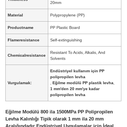
20mm
Material
Polypropylene (PP)
Productname
PP Plastic Board
Flameresistance
Self-extinguishing
Resistant To Acids, Alkalis, And
Chemicalresistance
Solvents
Endüstriyel kullanım için PP
polipropilen levha
Vurgulamak:
,
Eğilme modülü PP plastik levha
,
1 mm'den 20 mm'ye kadar
polipropilen levha
Eğilme Modülü 800 ila 1500MPa PP Polipropilen
Levha Kalınlığı Tipik olarak 1 mm ila 20 mm
Aralığındadır Endüstriyel Uygulamalar için İdeal