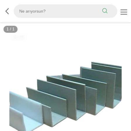
1
/
1