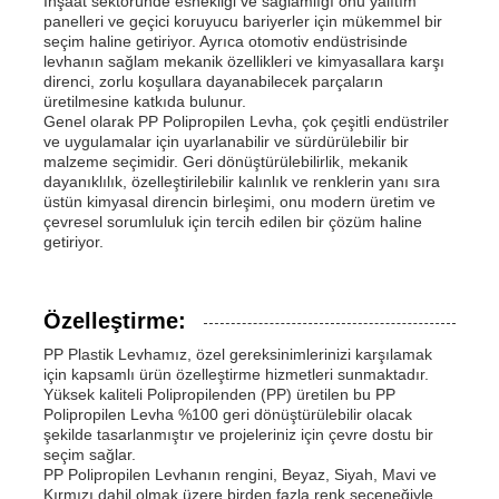
İnşaat sektöründe esnekliği ve sağlamlığı onu yalıtım
panelleri ve geçici koruyucu bariyerler için mükemmel bir
seçim haline getiriyor. Ayrıca otomotiv endüstrisinde
levhanın sağlam mekanik özellikleri ve kimyasallara karşı
direnci, zorlu koşullara dayanabilecek parçaların
üretilmesine katkıda bulunur.
Genel olarak PP Polipropilen Levha, çok çeşitli endüstriler
ve uygulamalar için uyarlanabilir ve sürdürülebilir bir
malzeme seçimidir. Geri dönüştürülebilirlik, mekanik
dayanıklılık, özelleştirilebilir kalınlık ve renklerin yanı sıra
üstün kimyasal direncin birleşimi, onu modern üretim ve
çevresel sorumluluk için tercih edilen bir çözüm haline
getiriyor.
Özelleştirme:
PP Plastik Levhamız, özel gereksinimlerinizi karşılamak
için kapsamlı ürün özelleştirme hizmetleri sunmaktadır.
Yüksek kaliteli Polipropilenden (PP) üretilen bu PP
Polipropilen Levha %100 geri dönüştürülebilir olacak
şekilde tasarlanmıştır ve projeleriniz için çevre dostu bir
seçim sağlar.
PP Polipropilen Levhanın rengini, Beyaz, Siyah, Mavi ve
Kırmızı dahil olmak üzere birden fazla renk seçeneğiyle