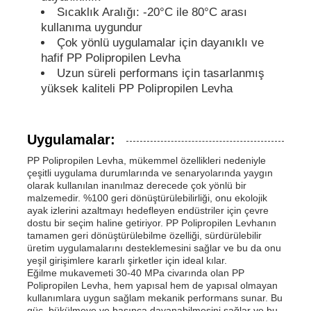
Sıcaklık Aralığı: -20°C ile 80°C arası
kullanıma uygundur
PP borular
Çok yönlü uygulamalar için dayanıklı ve
hafif PP Polipropilen Levha
Uzun süreli performans için tasarlanmış
Polypropilen boru armatürleri
yüksek kaliteli PP Polipropilen Levha
Uygulamalar:
PP Polipropilen Levha, mükemmel özellikleri nedeniyle
çeşitli uygulama durumlarında ve senaryolarında yaygın
olarak kullanılan inanılmaz derecede çok yönlü bir
malzemedir. %100 geri dönüştürülebilirliği, onu ekolojik
ayak izlerini azaltmayı hedefleyen endüstriler için çevre
dostu bir seçim haline getiriyor. PP Polipropilen Levhanın
tamamen geri dönüştürülebilme özelliği, sürdürülebilir
üretim uygulamalarını desteklemesini sağlar ve bu da onu
yeşil girişimlere kararlı şirketler için ideal kılar.
Eğilme mukavemeti 30-40 MPa civarında olan PP
Polipropilen Levha, hem yapısal hem de yapısal olmayan
kullanımlara uygun sağlam mekanik performans sunar. Bu
güç, bükülmeye ve basınca dayanabilmesini sağlar ve bu