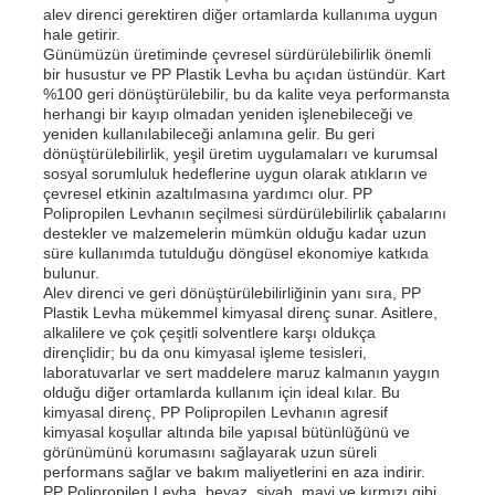
alev direnci gerektiren diğer ortamlarda kullanıma uygun
hale getirir.
Günümüzün üretiminde çevresel sürdürülebilirlik önemli
bir husustur ve PP Plastik Levha bu açıdan üstündür. Kart
%100 geri dönüştürülebilir, bu da kalite veya performansta
herhangi bir kayıp olmadan yeniden işlenebileceği ve
yeniden kullanılabileceği anlamına gelir. Bu geri
dönüştürülebilirlik, yeşil üretim uygulamaları ve kurumsal
sosyal sorumluluk hedeflerine uygun olarak atıkların ve
çevresel etkinin azaltılmasına yardımcı olur. PP
Polipropilen Levhanın seçilmesi sürdürülebilirlik çabalarını
destekler ve malzemelerin mümkün olduğu kadar uzun
süre kullanımda tutulduğu döngüsel ekonomiye katkıda
bulunur.
Alev direnci ve geri dönüştürülebilirliğinin yanı sıra, PP
Plastik Levha mükemmel kimyasal direnç sunar. Asitlere,
alkalilere ve çok çeşitli solventlere karşı oldukça
Ana sayfa
dirençlidir; bu da onu kimyasal işleme tesisleri,
laboratuvarlar ve sert maddelere maruz kalmanın yaygın
olduğu diğer ortamlarda kullanım için ideal kılar. Bu
kimyasal direnç, PP Polipropilen Levhanın agresif
Ürünler
kimyasal koşullar altında bile yapısal bütünlüğünü ve
görünümünü korumasını sağlayarak uzun süreli
performans sağlar ve bakım maliyetlerini en aza indirir.
Hakkımızda
PP Polipropilen Levha, beyaz, siyah, mavi ve kırmızı gibi