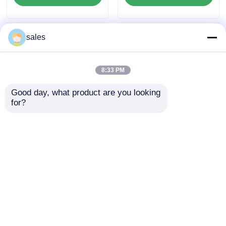
Dirençli ve Hafif
Yapımcılığı ve Üretim
Malzeme
için İdeal
sales
8:33 PM
Good day, what product are you looking 
for?
Eğilme Mukavemeti
Özel PP Polipropilen
30-40 MPa civarında
Karton Elektrik
PP Plastik Levha
Izolasyonu Yüksek
Kendiliğinden Sönen
Mekanik Güç ve
Talep Gönder
Talep Gönder
Alev Dayanımı
Çeşitli Üretim
Dayanıklılık için
İhtiyaçları için
Özelleştirilmiş
Mükemmel
Çözümler
Ana sayfa
Hakkımızda
Bize ulaşın
Desktop Site
Site Haritası
Gizlilik Politikası