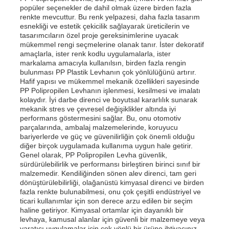
popüler seçenekler de dahil olmak üzere birden fazla
renkte mevcuttur. Bu renk yelpazesi, daha fazla tasarım
esnekliği ve estetik çekicilik sağlayarak üreticilerin ve
Fabrika turu
tasarımcıların özel proje gereksinimlerine uyacak
mükemmel rengi seçmelerine olanak tanır. İster dekoratif
amaçlarla, ister renk kodlu uygulamalarla, ister
Kalite kontrol
markalama amacıyla kullanılsın, birden fazla rengin
bulunması PP Plastik Levhanın çok yönlülüğünü artırır.
Hafif yapısı ve mükemmel mekanik özellikleri sayesinde
PP Polipropilen Levhanın işlenmesi, kesilmesi ve imalatı
Bize ulaşın
kolaydır. İyi darbe direnci ve boyutsal kararlılık sunarak
mekanik stres ve çevresel değişiklikler altında iyi
performans göstermesini sağlar. Bu, onu otomotiv
Haberler
parçalarında, ambalaj malzemelerinde, koruyucu
bariyerlerde ve güç ve güvenilirliğin çok önemli olduğu
diğer birçok uygulamada kullanıma uygun hale getirir.
Genel olarak, PP Polipropilen Levha güvenlik,
Tüm servis talepleri
sürdürülebilirlik ve performansı birleştiren birinci sınıf bir
malzemedir. Kendiliğinden sönen alev direnci, tam geri
dönüştürülebilirliği, olağanüstü kimyasal direnci ve birden
Teklif isteği
fazla renkte bulunabilmesi, onu çok çeşitli endüstriyel ve
ticari kullanımlar için son derece arzu edilen bir seçim
haline getiriyor. Kimyasal ortamlar için dayanıklı bir
levhaya, kamusal alanlar için güvenli bir malzemeye veya
pp plastik karton
yaratıcı uygulamalar için çok yönlü bir ürüne ihtiyacınız