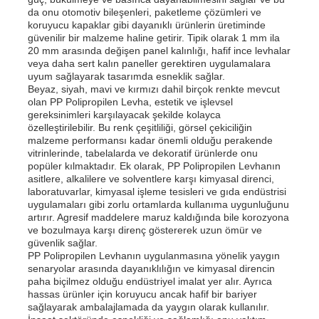
da onu otomotiv bileşenleri, paketleme çözümleri ve
koruyucu kapaklar gibi dayanıklı ürünlerin üretiminde
güvenilir bir malzeme haline getirir. Tipik olarak 1 mm ila
20 mm arasında değişen panel kalınlığı, hafif ince levhalar
veya daha sert kalın paneller gerektiren uygulamalara
uyum sağlayarak tasarımda esneklik sağlar.
Beyaz, siyah, mavi ve kırmızı dahil birçok renkte mevcut
olan PP Polipropilen Levha, estetik ve işlevsel
gereksinimleri karşılayacak şekilde kolayca
özelleştirilebilir. Bu renk çeşitliliği, görsel çekiciliğin
malzeme performansı kadar önemli olduğu perakende
vitrinlerinde, tabelalarda ve dekoratif ürünlerde onu
popüler kılmaktadır. Ek olarak, PP Polipropilen Levhanın
asitlere, alkalilere ve solventlere karşı kimyasal direnci,
laboratuvarlar, kimyasal işleme tesisleri ve gıda endüstrisi
uygulamaları gibi zorlu ortamlarda kullanıma uygunluğunu
artırır. Agresif maddelere maruz kaldığında bile korozyona
ve bozulmaya karşı direnç göstererek uzun ömür ve
güvenlik sağlar.
PP Polipropilen Levhanın uygulanmasına yönelik yaygın
senaryolar arasında dayanıklılığın ve kimyasal direncin
paha biçilmez olduğu endüstriyel imalat yer alır. Ayrıca
hassas ürünler için koruyucu ancak hafif bir bariyer
sağlayarak ambalajlamada da yaygın olarak kullanılır.