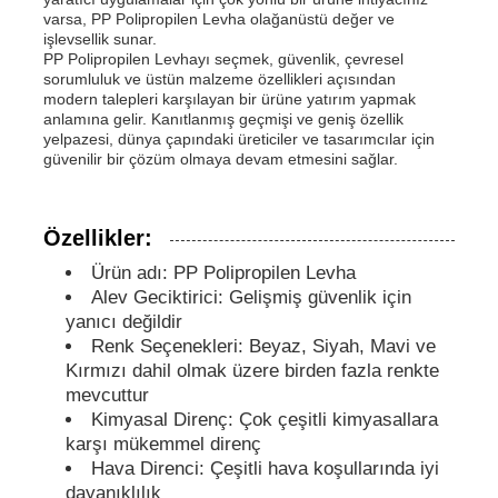
varsa, PP Polipropilen Levha olağanüstü değer ve
işlevsellik sunar.
PP Reklam Kurulu
PP Polipropilen Levhayı seçmek, güvenlik, çevresel
sorumluluk ve üstün malzeme özellikleri açısından
modern talepleri karşılayan bir ürüne yatırım yapmak
anlamına gelir. Kanıtlanmış geçmişi ve geniş özellik
Plastik PP Levha
yelpazesi, dünya çapındaki üreticiler ve tasarımcılar için
güvenilir bir çözüm olmaya devam etmesini sağlar.
KPS Kurulu
Özellikler:
Yangına dayanıklı polipropilen tabaka
Ürün adı: PP Polipropilen Levha
Alev Geciktirici: Gelişmiş güvenlik için
yanıcı değildir
PP boş inşaat tahtası
Renk Seçenekleri: Beyaz, Siyah, Mavi ve
Kırmızı dahil olmak üzere birden fazla renkte
mevcuttur
PP duvar levhası
Kimyasal Direnç: Çok çeşitli kimyasallara
karşı mükemmel direnç
Hava Direnci: Çeşitli hava koşullarında iyi
polipropilen levha
dayanıklılık