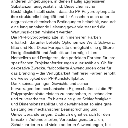
anderen Umgebungen, in denen häufig aggressiven
Substanzen ausgesetzt sind. Diese chemische
Beständigkeit stellt sicher, dass die PP-Polypropylenplatte
Fabrik Tour
ihre strukturelle Integrität und ihr Aussehen auch unter
aggressiven chemischen Bedingungen beibehält, wodurch
eine lang anhaltende Leistung gewährleistet und die
Wartungskosten minimiert werden.
Qualitätskontrolle
Die PP-Polypropylenplatte ist in mehreren Farben
erhältlich, darunter beliebte Optionen wie Weiß, Schwarz,
Blau und Rot. Diese Farbpalette ermöglicht eine größere
Kontakt
Designflexibilität und Ästhetik und ermöglicht es
Herstellern und Designern, den perfekten Farbton für ihre
spezifischen Projektanforderungen auszuwählen. Ob für
dekorative Zwecke, farbcodierte Anwendungen oder für
Nachrichten
das Branding – die Verfügbarkeit mehrerer Farben erhöht
die Vielseitigkeit der PP-Kunststoffplatte.
Dank seines geringen Gewichts und seiner
hervorragenden mechanischen Eigenschaften ist die PP-
Alle Fälle
Polypropylenplatte einfach zu handhaben, zu schneiden
und zu verarbeiten. Es bietet eine gute Schlagfestigkeit
und Dimensionsstabilität und gewährleistet so eine gute
Referenzen
Leistung bei mechanischer Beanspruchung und
Umweltveränderungen. Dadurch eignet es sich für den
Einsatz in Automobilteilen, Verpackungsmaterialien,
Schutzbarrieren und vielen anderen Anwendungen, bei
Pp.-Plastikbrett