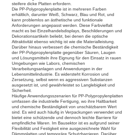
steifere dicke Platten erfordern.
Die PP-Polypropylenplatte ist in mehreren Farben
erhältlich, darunter Weiß, Schwarz, Blau und Rot, und
kann problemlos an ästhetische und funktionale
Anforderungen angepasst werden. Diese Farbvielfalt
macht es bei Einzelhandelsdisplays, Beschilderungen und
Dekorationsartikeln beliebt, bei denen die optische
Attraktivität ebenso wichtig ist wie die Materialleistung.
Darüber hinaus verbessert die chemische Beständigkeit
der PP-Polypropylenplatte gegenüber Säuren, Laugen
und Lösungsmitteln ihre Eignung für den Einsatz in rauen
Umgebungen wie Labors, chemischen
Verarbeitungsanlagen und Anwendungen in der
Lebensmittelindustrie. Es widersteht Korrosion und
Zersetzung, selbst wenn es aggressiven Substanzen
ausgesetzt ist, und gewährleistet so Langlebigkeit und
Sicherheit.
Häufige Anwendungsszenarien für PP-Polypropylenplatten
umfassen die industrielle Fertigung, wo ihre Haltbarkeit
und chemische Beständigkeit von unschätzbarem Wert
sind. Es wird auch häufig in Verpackungen verwendet und
bietet eine schützende und dennoch leichte Barriere für
empfindliche Waren. Im Bausektor ist es aufgrund seiner
Flexibilität und Festigkeit eine ausgezeichnete Wahl für
Dämmplatten und temporäre Schutzbarrieren. Darüber