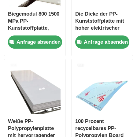
Biegemodul 800 1500
Die Dicke der PP-
MPa PP-
Kunststoffplatte mit
Kunststoffplatte,
hoher elektrischer
Polypropylenfolie,
Isolierung liegt
Anfrage absenden
Anfrage absenden
beständig gegen
normalerweise
Säuren, langlebiges
zwischen 1 mm und
Material für
20 mm und ist ideal
aggressive
für elektrische und
Chemikalien
mechanische
Anwendungen
Weiße PP-
100 Prozent
Polypropylenplatte
recycelbares PP-
mit hervorragender
Polypropylen Board