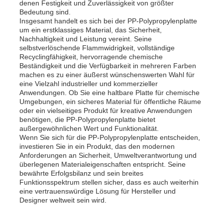
denen Festigkeit und Zuverlässigkeit von größter
Bedeutung sind.
Insgesamt handelt es sich bei der PP-Polypropylenplatte
PP Werbeplattform
um ein erstklassiges Material, das Sicherheit,
Nachhaltigkeit und Leistung vereint. Seine
selbstverlöschende Flammwidrigkeit, vollständige
Recyclingfähigkeit, hervorragende chemische
Kunststoff PP-Platte
Beständigkeit und die Verfügbarkeit in mehreren Farben
machen es zu einer äußerst wünschenswerten Wahl für
eine Vielzahl industrieller und kommerzieller
PPS-Bericht
Anwendungen. Ob Sie eine haltbare Platte für chemische
Umgebungen, ein sicheres Material für öffentliche Räume
oder ein vielseitiges Produkt für kreative Anwendungen
benötigen, die PP-Polypropylenplatte bietet
Flammhemmende Polypropylenfolie
außergewöhnlichen Wert und Funktionalität.
Wenn Sie sich für die PP-Polypropylenplatte entscheiden,
investieren Sie in ein Produkt, das den modernen
Pp. höhlen Bau-Brett aus
Anforderungen an Sicherheit, Umweltverantwortung und
überlegenen Materialeigenschaften entspricht. Seine
bewährte Erfolgsbilanz und sein breites
Funktionsspektrum stellen sicher, dass es auch weiterhin
PP-Wandplatte
eine vertrauenswürdige Lösung für Hersteller und
Designer weltweit sein wird.
Polypropylenblatt