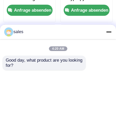
chemischer
Vielseitiges
Anfrage absenden
Anfrage absenden
Beständigkeit
Kunststoffblech Ideal
für Verpackungsbau
und Herstellung
sales
4:20 AM
Good day, what product are you looking 
for?
Biegefestigkeit ca.
Individuell
30-40 MPa PP-
angepasste PP-
Kunststoffplatte
Polypropylenplatte
selbstverlöschend
Elektrische Isolierung
Anfrage absenden
Anfrage absenden
Flammwidrigkeit
Hoch Perfekt für
maßgeschneiderte
mechanische
Lösungen für
Festigkeit und