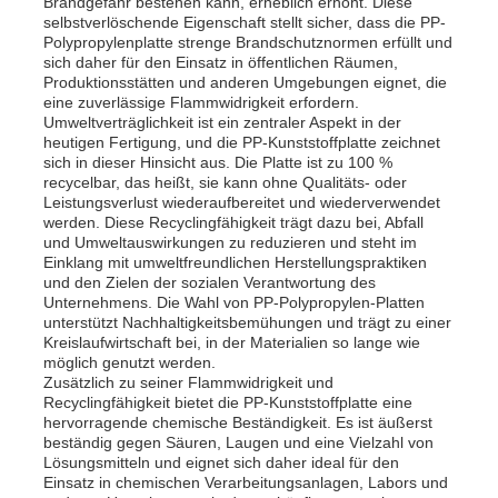
Brandgefahr bestehen kann, erheblich erhöht. Diese
selbstverlöschende Eigenschaft stellt sicher, dass die PP-
Polypropylenplatte strenge Brandschutznormen erfüllt und
sich daher für den Einsatz in öffentlichen Räumen,
Produktionsstätten und anderen Umgebungen eignet, die
eine zuverlässige Flammwidrigkeit erfordern.
Umweltverträglichkeit ist ein zentraler Aspekt in der
heutigen Fertigung, und die PP-Kunststoffplatte zeichnet
sich in dieser Hinsicht aus. Die Platte ist zu 100 %
recycelbar, das heißt, sie kann ohne Qualitäts- oder
Leistungsverlust wiederaufbereitet und wiederverwendet
werden. Diese Recyclingfähigkeit trägt dazu bei, Abfall
und Umweltauswirkungen zu reduzieren und steht im
Einklang mit umweltfreundlichen Herstellungspraktiken
und den Zielen der sozialen Verantwortung des
Unternehmens. Die Wahl von PP-Polypropylen-Platten
unterstützt Nachhaltigkeitsbemühungen und trägt zu einer
Kreislaufwirtschaft bei, in der Materialien so lange wie
Startseite
möglich genutzt werden.
Zusätzlich zu seiner Flammwidrigkeit und
Recyclingfähigkeit bietet die PP-Kunststoffplatte eine
Produkte
hervorragende chemische Beständigkeit. Es ist äußerst
beständig gegen Säuren, Laugen und eine Vielzahl von
Lösungsmitteln und eignet sich daher ideal für den
Einsatz in chemischen Verarbeitungsanlagen, Labors und
Über uns