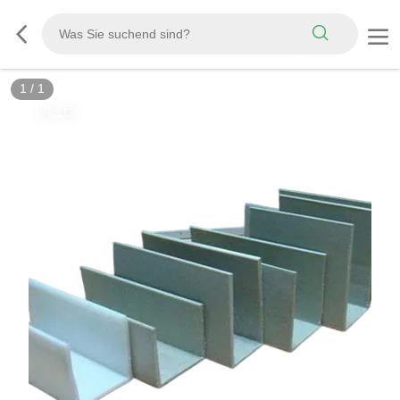
1
/
1