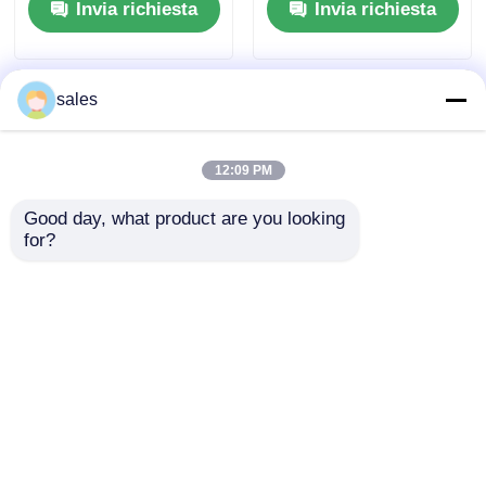
Invia richiesta
Invia richiesta
1 mm a 20 mm Ideale
ideale per la
per usi elettrici e
costruzione e la
meccanici
produzione di
imballaggi
sales
12:09 PM
Good day, what product are you looking 
for?
Resistenza alla
Isolamento elettrico
flessione Circa 30-40
ad alta perfetta per la
MPa PP Tavola di
resistenza meccanica
plastica
e fabbricazione
Invia richiesta
Invia richiesta
autoestinguente
versatile esigenze
Resistenza alle
fiamme Soluzioni
personalizzate per
Casa
Circa noi
Contattaci
Desktop Site