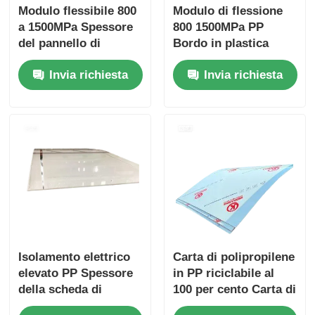
Modulo flessibile 800
Modulo di flessione
a 1500MPa Spessore
800 1500MPa PP
del pannello di
Bordo in plastica
polipropilene PP
Strato di
Invia richiesta
Invia richiesta
Tipicamente da 1 mm
polipropilene
a 20 mm Ideale per
Resistente agli acidi
applicazioni
Materiale durevole
industriali
per prodotti chimici
aggressivi
Isolamento elettrico
Carta di polipropilene
elevato PP Spessore
in PP riciclabile al
della scheda di
100 per cento Carta di
plastica in genere da
plastica versatile