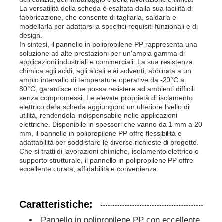
La versatilità della scheda è esaltata dalla sua facilità di
fabbricazione, che consente di tagliarla, saldarla e
Pannello pubblicitario PP
modellarla per adattarsi a specifici requisiti funzionali e di
design.
In sintesi, il pannello in polipropilene PP rappresenta una
soluzione ad alte prestazioni per un'ampia gamma di
Fogli di plastica in PP
applicazioni industriali e commerciali. La sua resistenza
chimica agli acidi, agli alcali e ai solventi, abbinata a un
ampio intervallo di temperature operative da -20°C a
Consiglio PPS
80°C, garantisce che possa resistere ad ambienti difficili
senza compromessi. Le elevate proprietà di isolamento
elettrico della scheda aggiungono un ulteriore livello di
utilità, rendendola indispensabile nelle applicazioni
Lastra in polipropilene ignifuga
elettriche. Disponibile in spessori che vanno da 1 mm a 20
mm, il pannello in polipropilene PP offre flessibilità e
adattabilità per soddisfare le diverse richieste di progetto.
Che si tratti di lavorazioni chimiche, isolamento elettrico o
I pp scavano il bordo della costruzione
supporto strutturale, il pannello in polipropilene PP offre
eccellente durata, affidabilità e convenienza.
Lastra PP per Parete
Caratteristiche:
strato del polipropilene
Pannello in polipropilene PP con eccellente