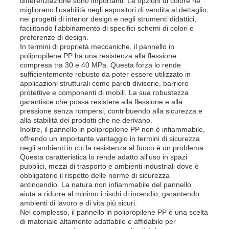
differenziazione sono importanti. Le opzioni di colore ne
migliorano l'usabilità negli espositori di vendita al dettaglio,
nei progetti di interior design e negli strumenti didattici,
facilitando l'abbinamento di specifici schemi di colori e
preferenze di design.
In termini di proprietà meccaniche, il pannello in
polipropilene PP ha una resistenza alla flessione
compresa tra 30 e 40 MPa. Questa forza lo rende
sufficientemente robusto da poter essere utilizzato in
applicazioni strutturali come pareti divisorie, barriere
protettive e componenti di mobili. La sua robustezza
garantisce che possa resistere alla flessione e alla
pressione senza rompersi, contribuendo alla sicurezza e
alla stabilità dei prodotti che ne derivano.
Inoltre, il pannello in polipropilene PP non è infiammabile,
offrendo un importante vantaggio in termini di sicurezza
negli ambienti in cui la resistenza al fuoco è un problema.
Questa caratteristica lo rende adatto all'uso in spazi
pubblici, mezzi di trasporto e ambienti industriali dove è
obbligatorio il rispetto delle norme di sicurezza
antincendio. La natura non infiammabile del pannello
aiuta a ridurre al minimo i rischi di incendio, garantendo
ambienti di lavoro e di vita più sicuri.
Nel complesso, il pannello in polipropilene PP è una scelta
di materiale altamente adattabile e affidabile per