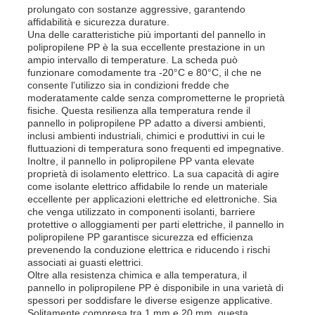
prolungato con sostanze aggressive, garantendo
affidabilità e sicurezza durature.
Una delle caratteristiche più importanti del pannello in
polipropilene PP è la sua eccellente prestazione in un
ampio intervallo di temperature. La scheda può
funzionare comodamente tra -20°C e 80°C, il che ne
consente l'utilizzo sia in condizioni fredde che
moderatamente calde senza comprometterne le proprietà
fisiche. Questa resilienza alla temperatura rende il
pannello in polipropilene PP adatto a diversi ambienti,
inclusi ambienti industriali, chimici e produttivi in ​​cui le
fluttuazioni di temperatura sono frequenti ed impegnative.
Inoltre, il pannello in polipropilene PP vanta elevate
proprietà di isolamento elettrico. La sua capacità di agire
come isolante elettrico affidabile lo rende un materiale
eccellente per applicazioni elettriche ed elettroniche. Sia
che venga utilizzato in componenti isolanti, barriere
Casa
protettive o alloggiamenti per parti elettriche, il pannello in
polipropilene PP garantisce sicurezza ed efficienza
prevenendo la conduzione elettrica e riducendo i rischi
associati ai guasti elettrici.
Prodotti
Oltre alla resistenza chimica e alla temperatura, il
pannello in polipropilene PP è disponibile in una varietà di
spessori per soddisfare le diverse esigenze applicative.
Chi siamo
Solitamente compresa tra 1 mm e 20 mm, questa