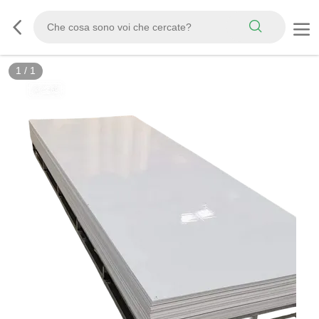
1
/
1