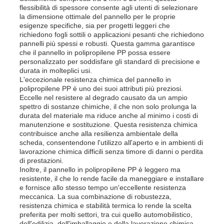
flessibilità di spessore consente agli utenti di selezionare
la dimensione ottimale del pannello per le proprie
esigenze specifiche, sia per progetti leggeri che
Fatory Tour
richiedono fogli sottili o applicazioni pesanti che richiedono
pannelli più spessi e robusti. Questa gamma garantisce
che il pannello in polipropilene PP possa essere
Controllo di qualità
personalizzato per soddisfare gli standard di precisione e
durata in molteplici usi.
L'eccezionale resistenza chimica del pannello in
polipropilene PP è uno dei suoi attributi più preziosi.
Contattaci
Eccelle nel resistere al degrado causato da un ampio
spettro di sostanze chimiche, il che non solo prolunga la
durata del materiale ma riduce anche al minimo i costi di
notizie
manutenzione e sostituzione. Questa resistenza chimica
contribuisce anche alla resilienza ambientale della
scheda, consentendone l'utilizzo all'aperto e in ambienti di
lavorazione chimica difficili senza timore di danni o perdita
Tutti i casi
di prestazioni.
Inoltre, il pannello in polipropilene PP è leggero ma
resistente, il che lo rende facile da maneggiare e installare
Richiedere un preventivo
e fornisce allo stesso tempo un'eccellente resistenza
meccanica. La sua combinazione di robustezza,
resistenza chimica e stabilità termica lo rende la scelta
preferita per molti settori, tra cui quello automobilistico,
Bordo di plastica dei pp
dell'edilizia, dell'imballaggio e della lavorazione chimica.