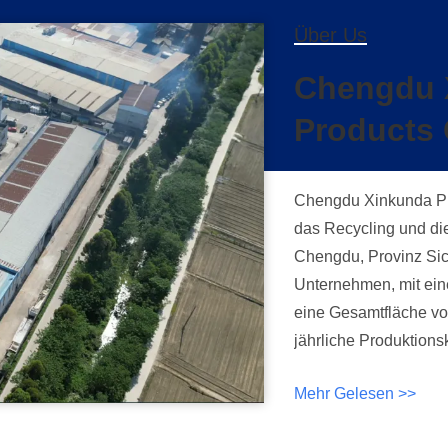
Über Us
Chengdu X
Products 
Chengdu Xinkunda Plas
das Recycling und di
Chengdu, Provinz Sich
Unternehmen, mit ein
eine Gesamtfläche von
jährliche Produktions
Unternehmen mit einem moder
Mehr Gelesen >>
Unser Unternehmen int
Herstellung und den 