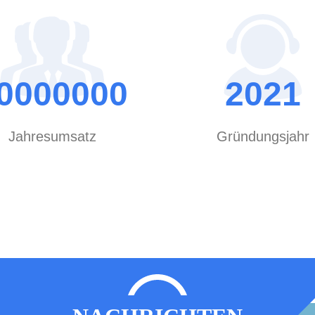
Materialien.Wir produ
verschiedene Arten v
werden hauptsächlich
verkauft.Wir nutzen f
0000000
2021
hochwertige Produkte zu schaffen.. Produkt
Unsere Produkte werde
Umweltschutzausrüst
Jahresumsatz
Gründungsjahr
Korrosionsbekämpfun
Lebensmittelverarbeit
bieten hervorragende
Alkalibeständigkeit, 
elektrische Isolieru
chemische StabilitätU
verbreitet und mache
bemühen uns, unseren Marktante
breite Verwendung uns