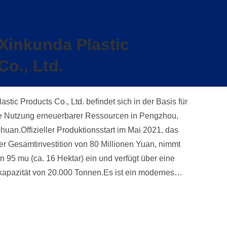
inkunda Plastic
Co., Ltd.
tic Products Co., Ltd. befindet sich in der Basis für
e Nutzung erneuerbarer Ressourcen in Pengzhou,
uan.Offizieller Produktionsstart im Mai 2021, das
er Gesamtinvestition von 80 Millionen Yuan, nimmt
 95 mu (ca. 16 Hektar) ein und verfügt über eine
kapazität von 20.000 Tonnen.Es ist ein modernes
nen Geschäftsmodell.. Produktionsprozess:
egriert das Recycling, die Verarbeitung, die
Verkauf von neuen und recycelten PP- und PPR-