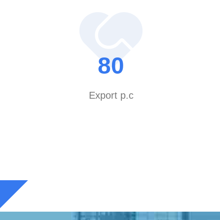
zieren hauptsächlich und forschen und entwickeln
on doppelt resistenten PP-BlätternDie Produkte
 in der südwestlichen Region und in ganz China
ortschrittliche Technik und Ausrüstung, um
80
anwendungen und Marktanteil:
n weit verbreitet in Industrieanlagen,
ung, Galvanisierungsanlagen,
Export p.c
gsanlagen, Maschinenherstellung,
ung,und der medizinischen ElektronikindustrieSie
 Wärme- und Chemikalienbeständigkeit, Säure- und
UV-Widerstand, Alterungsbeständigkeit, zuverlässige
ng, hohe mechanische Festigkeit,und ausgezeichnete
nsere recycelten Kunststoffplatten werden weit
n einen Marktanteil von 10% in Pengzhou aus.und
il zu erhöhen. Sozialleistungen: Die
erer recycelten Kunststoffbleche wird nicht nur die