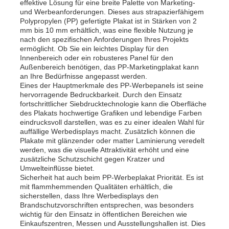
effektive Lösung für eine breite Palette von Marketing-
und Werbeanforderungen. Dieses aus strapazierfähigem
Polypropylen (PP) gefertigte Plakat ist in Stärken von 2
mm bis 10 mm erhältlich, was eine flexible Nutzung je
nach den spezifischen Anforderungen Ihres Projekts
ermöglicht. Ob Sie ein leichtes Display für den
Innenbereich oder ein robusteres Panel für den
Außenbereich benötigen, das PP-Marketingplakat kann
an Ihre Bedürfnisse angepasst werden.
Eines der Hauptmerkmale des PP-Werbepanels ist seine
hervorragende Bedruckbarkeit. Durch den Einsatz
fortschrittlicher Siebdrucktechnologie kann die Oberfläche
des Plakats hochwertige Grafiken und lebendige Farben
eindrucksvoll darstellen, was es zu einer idealen Wahl für
auffällige Werbedisplays macht. Zusätzlich können die
Plakate mit glänzender oder matter Laminierung veredelt
werden, was die visuelle Attraktivität erhöht und eine
zusätzliche Schutzschicht gegen Kratzer und
Umwelteinflüsse bietet.
Sicherheit hat auch beim PP-Werbeplakat Priorität. Es ist
mit flammhemmenden Qualitäten erhältlich, die
sicherstellen, dass Ihre Werbedisplays den
Brandschutzvorschriften entsprechen, was besonders
wichtig für den Einsatz in öffentlichen Bereichen wie
Einkaufszentren, Messen und Ausstellungshallen ist. Dies