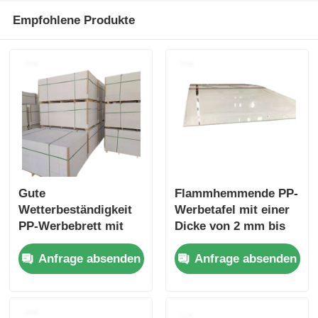
Empfohlene Produkte
Gute
Flammhemmende PP-
Wetterbeständigkeit
Werbetafel mit einer
PP-Werbebrett mit
Dicke von 2 mm bis
glatter oder matter
10 mm und guter
Anfrage absenden
Anfrage absenden
Oberfläche geeignet
Witterungsbeständigk
für verschiedene
eit, geeignet für
Außenwerbung und
Außenwerbung
Beschilderung