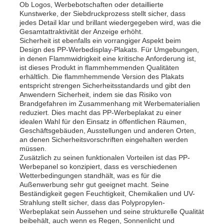
Ob Logos, Werbebotschaften oder detaillierte
Kunstwerke, der Siebdruckprozess stellt sicher, dass
jedes Detail klar und brillant wiedergegeben wird, was die
Fabrik Tour
Gesamtattraktivität der Anzeige erhöht.
Sicherheit ist ebenfalls ein vorrangiger Aspekt beim
Design des PP-Werbedisplay-Plakats. Für Umgebungen,
in denen Flammwidrigkeit eine kritische Anforderung ist,
Qualitätskontrolle
ist dieses Produkt in flammhemmenden Qualitäten
erhältlich. Die flammhemmende Version des Plakats
entspricht strengen Sicherheitsstandards und gibt den
Kontakt
Anwendern Sicherheit, indem sie das Risiko von
Brandgefahren im Zusammenhang mit Werbematerialien
reduziert. Dies macht das PP-Werbeplakat zu einer
idealen Wahl für den Einsatz in öffentlichen Räumen,
Nachrichten
Geschäftsgebäuden, Ausstellungen und anderen Orten,
an denen Sicherheitsvorschriften eingehalten werden
müssen.
Alle Fälle
Zusätzlich zu seinen funktionalen Vorteilen ist das PP-
Werbepanel so konzipiert, dass es verschiedenen
Wetterbedingungen standhält, was es für die
Außenwerbung sehr gut geeignet macht. Seine
Referenzen
Beständigkeit gegen Feuchtigkeit, Chemikalien und UV-
Strahlung stellt sicher, dass das Polypropylen-
Werbeplakat sein Aussehen und seine strukturelle Qualität
Pp.-Plastikbrett
beibehält, auch wenn es Regen, Sonnenlicht und