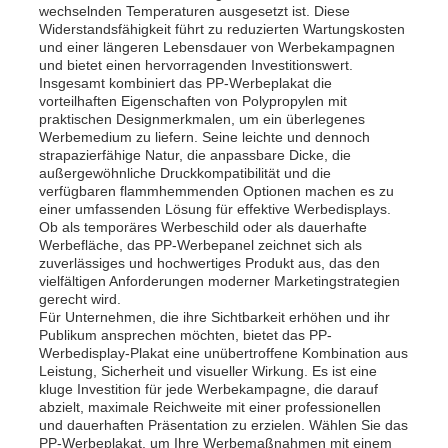
wechselnden Temperaturen ausgesetzt ist. Diese
Widerstandsfähigkeit führt zu reduzierten Wartungskosten
und einer längeren Lebensdauer von Werbekampagnen
PP Werbeplattform
und bietet einen hervorragenden Investitionswert.
Insgesamt kombiniert das PP-Werbeplakat die
vorteilhaften Eigenschaften von Polypropylen mit
Kunststoff PP-Platte
praktischen Designmerkmalen, um ein überlegenes
Werbemedium zu liefern. Seine leichte und dennoch
strapazierfähige Natur, die anpassbare Dicke, die
außergewöhnliche Druckkompatibilität und die
PPS-Bericht
verfügbaren flammhemmenden Optionen machen es zu
einer umfassenden Lösung für effektive Werbedisplays.
Ob als temporäres Werbeschild oder als dauerhafte
Flammhemmende Polypropylenfolie
Werbefläche, das PP-Werbepanel zeichnet sich als
zuverlässiges und hochwertiges Produkt aus, das den
vielfältigen Anforderungen moderner Marketingstrategien
gerecht wird.
Pp. höhlen Bau-Brett aus
Für Unternehmen, die ihre Sichtbarkeit erhöhen und ihr
Publikum ansprechen möchten, bietet das PP-
Werbedisplay-Plakat eine unübertroffene Kombination aus
PP-Wandplatte
Leistung, Sicherheit und visueller Wirkung. Es ist eine
kluge Investition für jede Werbekampagne, die darauf
abzielt, maximale Reichweite mit einer professionellen
und dauerhaften Präsentation zu erzielen. Wählen Sie das
Polypropylenblatt
PP-Werbeplakat, um Ihre Werbemaßnahmen mit einem