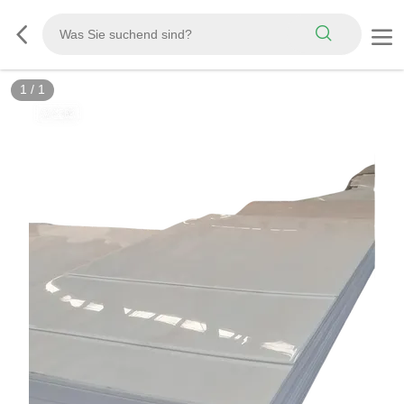
1
/
1