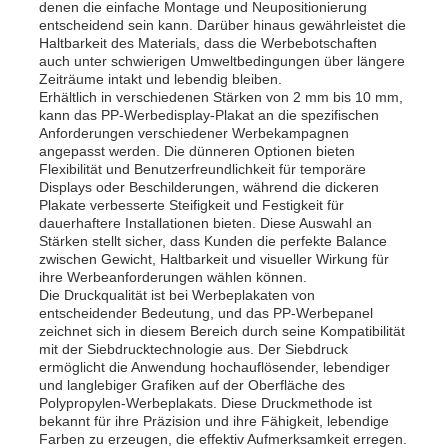
denen die einfache Montage und Neupositionierung
entscheidend sein kann. Darüber hinaus gewährleistet die
Haltbarkeit des Materials, dass die Werbebotschaften
auch unter schwierigen Umweltbedingungen über längere
Zeiträume intakt und lebendig bleiben.
Erhältlich in verschiedenen Stärken von 2 mm bis 10 mm,
kann das PP-Werbedisplay-Plakat an die spezifischen
Anforderungen verschiedener Werbekampagnen
angepasst werden. Die dünneren Optionen bieten
Flexibilität und Benutzerfreundlichkeit für temporäre
Displays oder Beschilderungen, während die dickeren
Plakate verbesserte Steifigkeit und Festigkeit für
dauerhaftere Installationen bieten. Diese Auswahl an
Stärken stellt sicher, dass Kunden die perfekte Balance
zwischen Gewicht, Haltbarkeit und visueller Wirkung für
ihre Werbeanforderungen wählen können.
Die Druckqualität ist bei Werbeplakaten von
entscheidender Bedeutung, und das PP-Werbepanel
Startseite
zeichnet sich in diesem Bereich durch seine Kompatibilität
mit der Siebdrucktechnologie aus. Der Siebdruck
ermöglicht die Anwendung hochauflösender, lebendiger
Produkte
und langlebiger Grafiken auf der Oberfläche des
Polypropylen-Werbeplakats. Diese Druckmethode ist
bekannt für ihre Präzision und ihre Fähigkeit, lebendige
Farben zu erzeugen, die effektiv Aufmerksamkeit erregen.
Über uns