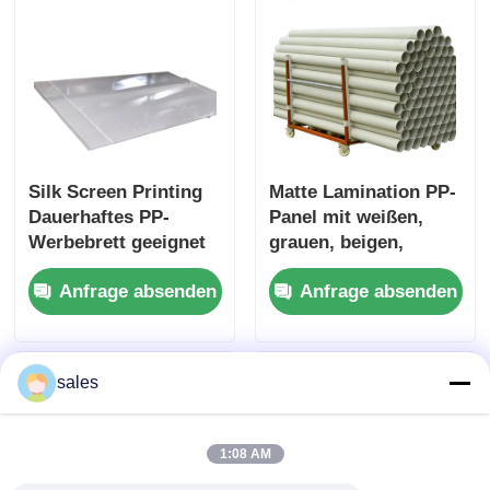
Silk Screen Printing
Matte Lamination PP-
Dauerhaftes PP-
Panel mit weißen,
Werbebrett geeignet
grauen, beigen,
für
weißen, weißen,
Anfrage absenden
Anfrage absenden
Einzelhandelsbildschi
weißen, weißen,
rme Ausstellungen
weißen, weißen,
und Marketingzwecke
weißen, weißen,
weißen, weißen,
sales
weißen, weißen,
weißen, weißen,
weißen, weißen,
1:08 AM
weißen, weißen,