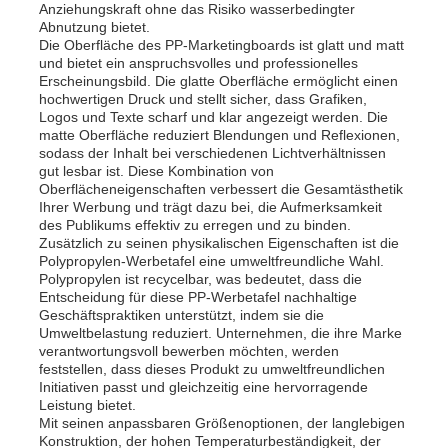
Anziehungskraft ohne das Risiko wasserbedingter
Abnutzung bietet.
Die Oberfläche des PP-Marketingboards ist glatt und matt
Fabrik Tour
und bietet ein anspruchsvolles und professionelles
Erscheinungsbild. Die glatte Oberfläche ermöglicht einen
hochwertigen Druck und stellt sicher, dass Grafiken,
Logos und Texte scharf und klar angezeigt werden. Die
Qualitätskontrolle
matte Oberfläche reduziert Blendungen und Reflexionen,
sodass der Inhalt bei verschiedenen Lichtverhältnissen
gut lesbar ist. Diese Kombination von
Kontakt
Oberflächeneigenschaften verbessert die Gesamtästhetik
Ihrer Werbung und trägt dazu bei, die Aufmerksamkeit
des Publikums effektiv zu erregen und zu binden.
Zusätzlich zu seinen physikalischen Eigenschaften ist die
Nachrichten
Polypropylen-Werbetafel eine umweltfreundliche Wahl.
Polypropylen ist recycelbar, was bedeutet, dass die
Entscheidung für diese PP-Werbetafel nachhaltige
Alle Fälle
Geschäftspraktiken unterstützt, indem sie die
Umweltbelastung reduziert. Unternehmen, die ihre Marke
verantwortungsvoll bewerben möchten, werden
feststellen, dass dieses Produkt zu umweltfreundlichen
Referenzen
Initiativen passt und gleichzeitig eine hervorragende
Leistung bietet.
Mit seinen anpassbaren Größenoptionen, der langlebigen
Pp.-Plastikbrett
Konstruktion, der hohen Temperaturbeständigkeit, der