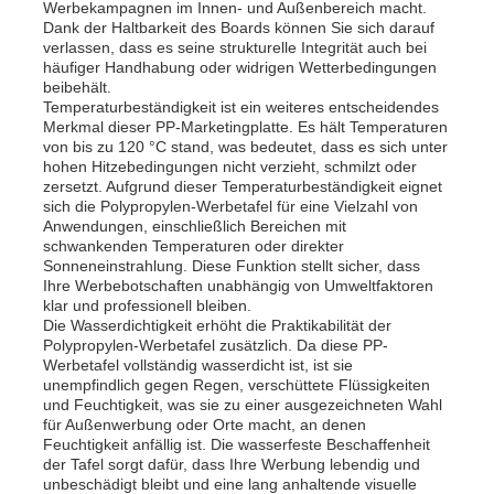
Werbekampagnen im Innen- und Außenbereich macht.
Dank der Haltbarkeit des Boards können Sie sich darauf
verlassen, dass es seine strukturelle Integrität auch bei
häufiger Handhabung oder widrigen Wetterbedingungen
beibehält.
Temperaturbeständigkeit ist ein weiteres entscheidendes
Merkmal dieser PP-Marketingplatte. Es hält Temperaturen
von bis zu 120 °C stand, was bedeutet, dass es sich unter
hohen Hitzebedingungen nicht verzieht, schmilzt oder
zersetzt. Aufgrund dieser Temperaturbeständigkeit eignet
sich die Polypropylen-Werbetafel für eine Vielzahl von
Anwendungen, einschließlich Bereichen mit
schwankenden Temperaturen oder direkter
Sonneneinstrahlung. Diese Funktion stellt sicher, dass
Ihre Werbebotschaften unabhängig von Umweltfaktoren
klar und professionell bleiben.
Die Wasserdichtigkeit erhöht die Praktikabilität der
Polypropylen-Werbetafel zusätzlich. Da diese PP-
Startseite
Werbetafel vollständig wasserdicht ist, ist sie
unempfindlich gegen Regen, verschüttete Flüssigkeiten
und Feuchtigkeit, was sie zu einer ausgezeichneten Wahl
Produkte
für Außenwerbung oder Orte macht, an denen
Feuchtigkeit anfällig ist. Die wasserfeste Beschaffenheit
der Tafel sorgt dafür, dass Ihre Werbung lebendig und
unbeschädigt bleibt und eine lang anhaltende visuelle
Über uns