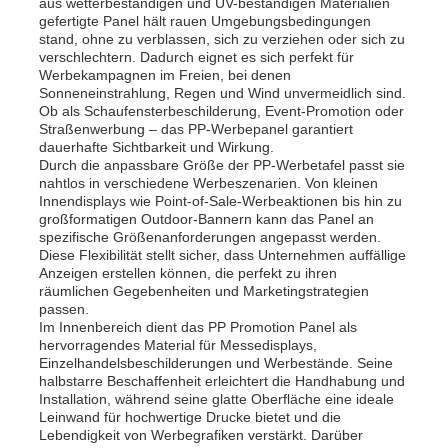
aus wetterbeständigen und UV-beständigen Materialien
gefertigte Panel hält rauen Umgebungsbedingungen
stand, ohne zu verblassen, sich zu verziehen oder sich zu
verschlechtern. Dadurch eignet es sich perfekt für
Werbekampagnen im Freien, bei denen
Sonneneinstrahlung, Regen und Wind unvermeidlich sind.
Ob als Schaufensterbeschilderung, Event-Promotion oder
Straßenwerbung – das PP-Werbepanel garantiert
dauerhafte Sichtbarkeit und Wirkung.
Durch die anpassbare Größe der PP-Werbetafel passt sie
nahtlos in verschiedene Werbeszenarien. Von kleinen
Innendisplays wie Point-of-Sale-Werbeaktionen bis hin zu
großformatigen Outdoor-Bannern kann das Panel an
spezifische Größenanforderungen angepasst werden.
Diese Flexibilität stellt sicher, dass Unternehmen auffällige
Anzeigen erstellen können, die perfekt zu ihren
räumlichen Gegebenheiten und Marketingstrategien
passen.
Im Innenbereich dient das PP Promotion Panel als
hervorragendes Material für Messedisplays,
Einzelhandelsbeschilderungen und Werbestände. Seine
halbstarre Beschaffenheit erleichtert die Handhabung und
Installation, während seine glatte Oberfläche eine ideale
Leinwand für hochwertige Drucke bietet und die
Lebendigkeit von Werbegrafiken verstärkt. Darüber