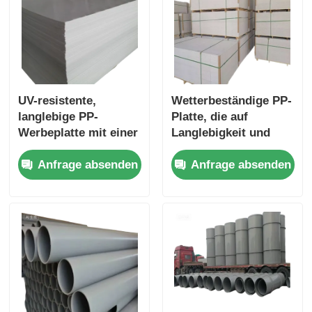
UV-resistente,
Wetterbeständige PP-
langlebige PP-
Platte, die auf
Werbeplatte mit einer
Langlebigkeit und
Dichte von 0,9 Gcm3
gute
Anfrage absenden
Anfrage absenden
Ideal für
Wetterbeständigkeit
Außenwerbung und
ausgelegt ist und
Beschilderung
Leistung im
Außenbereich
gewährleistet