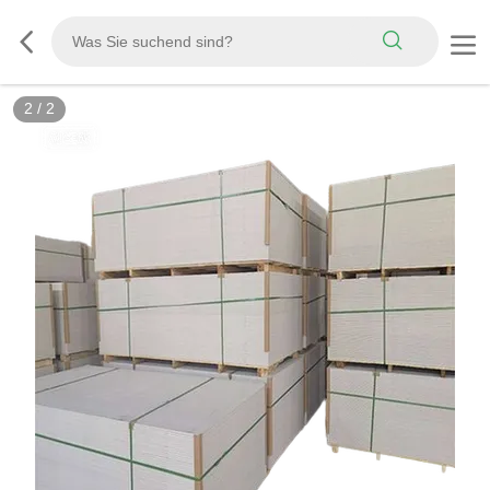
2
/
2