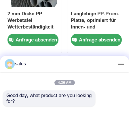
2 mm Dicke PP
Langlebige PP-Prom-
Werbetafel
Platte, optimiert für
Wetterbeständigkeit
Innen- und
Digitales Drucken
Außenwerbungsproje
Anfrage absenden
Anfrage absenden
Ideale Wahl für
kte, die Stärke und
Outdoor-Werbung
Vielseitigkeit
kombinieren, um die
Wirkung zu
sales
maximieren
4:36 AM
Good day, what product are you looking 
for?
Langlebige PP-
Silk Screen Printing
Werbetafel aus
Dauerhaftes PP-
Polypropylen mit
Werbebrett geeignet