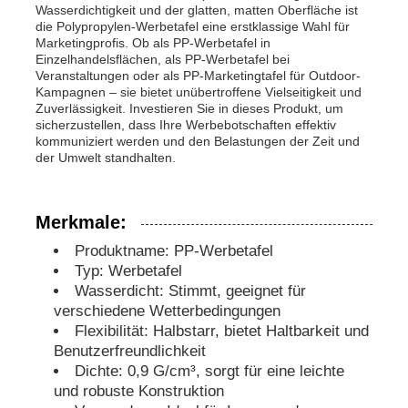
Wasserdichtigkeit und der glatten, matten Oberfläche ist
die Polypropylen-Werbetafel eine erstklassige Wahl für
Marketingprofis. Ob als PP-Werbetafel in
PP Werbeplattform
Einzelhandelsflächen, als PP-Werbetafel bei
Veranstaltungen oder als PP-Marketingtafel für Outdoor-
Kampagnen – sie bietet unübertroffene Vielseitigkeit und
Kunststoff PP-Platte
Zuverlässigkeit. Investieren Sie in dieses Produkt, um
sicherzustellen, dass Ihre Werbebotschaften effektiv
kommuniziert werden und den Belastungen der Zeit und
der Umwelt standhalten.
PPS-Bericht
Merkmale:
Flammhemmende Polypropylenfolie
Produktname: PP-Werbetafel
Typ: Werbetafel
Pp. höhlen Bau-Brett aus
Wasserdicht: Stimmt, geeignet für
verschiedene Wetterbedingungen
Flexibilität: Halbstarr, bietet Haltbarkeit und
PP-Wandplatte
Benutzerfreundlichkeit
Dichte: 0,9 G/cm³, sorgt für eine leichte
und robuste Konstruktion
Polypropylenblatt