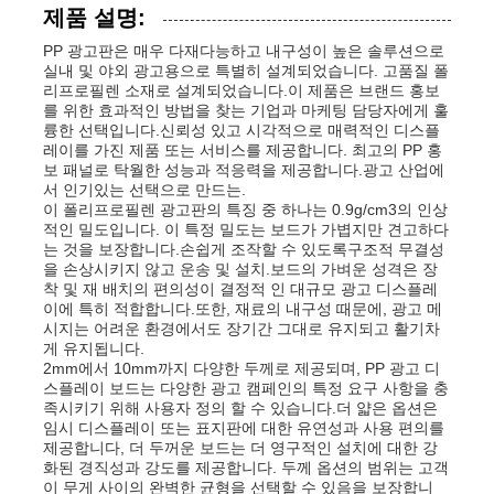
제품 설명:
PP 광고판은 매우 다재다능하고 내구성이 높은 솔루션으로
실내 및 야외 광고용으로 특별히 설계되었습니다. 고품질 폴
리프로필렌 소재로 설계되었습니다.이 제품은 브랜드 홍보
를 위한 효과적인 방법을 찾는 기업과 마케팅 담당자에게 훌
륭한 선택입니다.신뢰성 있고 시각적으로 매력적인 디스플
레이를 가진 제품 또는 서비스를 제공합니다. 최고의 PP 홍
보 패널로 탁월한 성능과 적응력을 제공합니다.광고 산업에
서 인기있는 선택으로 만드는.
이 폴리프로필렌 광고판의 특징 중 하나는 0.9g/cm3의 인상
적인 밀도입니다. 이 특정 밀도는 보드가 가볍지만 견고하다
는 것을 보장합니다.손쉽게 조작할 수 있도록구조적 무결성
을 손상시키지 않고 운송 및 설치.보드의 가벼운 성격은 장
착 및 재 배치의 편의성이 결정적 인 대규모 광고 디스플레
이에 특히 적합합니다.또한, 재료의 내구성 때문에, 광고 메
시지는 어려운 환경에서도 장기간 그대로 유지되고 활기차
게 유지됩니다.
2mm에서 10mm까지 다양한 두께로 제공되며, PP 광고 디
스플레이 보드는 다양한 광고 캠페인의 특정 요구 사항을 충
족시키기 위해 사용자 정의 할 수 있습니다.더 얇은 옵션은
임시 디스플레이 또는 표지판에 대한 유연성과 사용 편의를
제공합니다, 더 두꺼운 보드는 더 영구적인 설치에 대한 강
화된 경직성과 강도를 제공합니다. 두께 옵션의 범위는 고객
이 무게 사이의 완벽한 균형을 선택할 수 있음을 보장합니