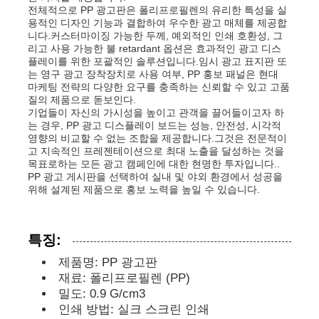
전체적으로 PP 광고판은 폴리프로필렌의 유리한 특성을 실
용적인 디자인 기능과 결합하여 우수한 광고 매체를 제공합
니다.커스터마이징 가능한 두께, 예외적인 인쇄 호환성, 그
공장 투어
리고 사용 가능한 불 retardant 옵션은 효과적인 광고 디스
플레이를 위한 포괄적인 솔루션입니다.임시 광고 표지판 또
는 영구 광고 장착장치로 사용 여부, PP 홍보 패널은 현대
품질 관리
마케팅 전략의 다양한 요구를 충족하는 신뢰할 수 있고 고품
질의 제품으로 돋보인다.
기업들이 자신의 가시성을 높이고 관객을 끌어들이고자 하
는 경우, PP 광고 디스플레이 보드는 성능, 안전성, 시각적
연락처
영향의 비교할 수 없는 조합을 제공합니다.그것은 전문적이
고 지속적인 프레젠테이션으로 최대 노출을 달성하는 것을
목표로하는 모든 광고 캠페인에 대한 현명한 투자입니다..
뉴스
PP 광고 게시판을 선택하여 실내 및 야외 환경에서 성공을
위해 설계된 제품으로 홍보 노력을 높일 수 있습니다.
모든 케이스
특징:
제품명: PP 광고판
견적 요청
재료: 폴리프로필렌 (PP)
밀도: 0.9 G/cm3
인쇄 방법: 실크 스크린 인쇄
PP 경질플라스틱판