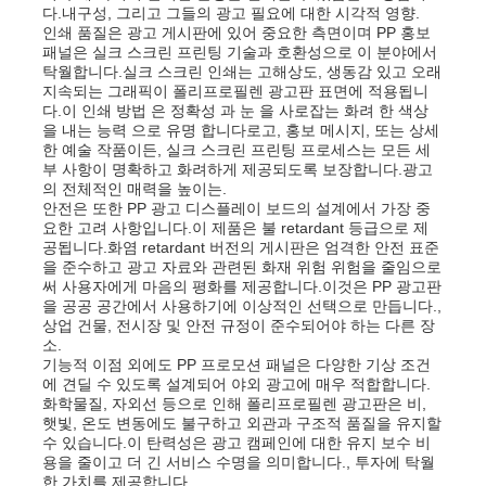
다.내구성, 그리고 그들의 광고 필요에 대한 시각적 영향.
인쇄 품질은 광고 게시판에 있어 중요한 측면이며 PP 홍보
패널은 실크 스크린 프린팅 기술과 호환성으로 이 분야에서
탁월합니다.실크 스크린 인쇄는 고해상도, 생동감 있고 오래
지속되는 그래픽이 폴리프로필렌 광고판 표면에 적용됩니
다.이 인쇄 방법 은 정확성 과 눈 을 사로잡는 화려 한 색상
을 내는 능력 으로 유명 합니다로고, 홍보 메시지, 또는 상세
한 예술 작품이든, 실크 스크린 프린팅 프로세스는 모든 세
부 사항이 명확하고 화려하게 제공되도록 보장합니다.광고
의 전체적인 매력을 높이는.
안전은 또한 PP 광고 디스플레이 보드의 설계에서 가장 중
요한 고려 사항입니다.이 제품은 불 retardant 등급으로 제
공됩니다.화염 retardant 버전의 게시판은 엄격한 안전 표준
을 준수하고 광고 자료와 관련된 화재 위험 위험을 줄임으로
써 사용자에게 마음의 평화를 제공합니다.이것은 PP 광고판
을 공공 공간에서 사용하기에 이상적인 선택으로 만듭니다.,
상업 건물, 전시장 및 안전 규정이 준수되어야 하는 다른 장
홈
소.
기능적 이점 외에도 PP 프로모션 패널은 다양한 기상 조건
에 견딜 수 있도록 설계되어 야외 광고에 매우 적합합니다.
화학물질, 자외선 등으로 인해 폴리프로필렌 광고판은 비,
제품 소개
햇빛, 온도 변동에도 불구하고 외관과 구조적 품질을 유지할
수 있습니다.이 탄력성은 광고 캠페인에 대한 유지 보수 비
용을 줄이고 더 긴 서비스 수명을 의미합니다., 투자에 탁월
회사 소개
한 가치를 제공합니다.