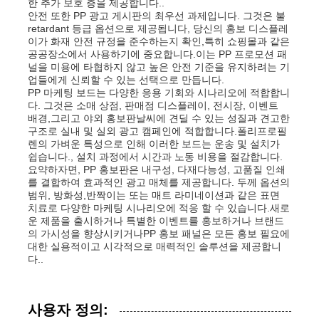
한 추가 보호 층을 제공합니다..
안전 또한 PP 광고 게시판의 최우선 과제입니다. 그것은 불
retardant 등급 옵션으로 제공됩니다, 당신의 홍보 디스플레
PP 파이프
이가 화재 안전 규정을 준수하는지 확인,특히 쇼핑몰과 같은
공공장소에서 사용하기에 중요합니다.이는 PP 프로모션 패
널을 미용에 타협하지 않고 높은 안전 기준을 유지하려는 기
폴리프로필렌 파이프 피팅
업들에게 신뢰할 수 있는 선택으로 만듭니다.
PP 마케팅 보드는 다양한 응용 기회와 시나리오에 적합합니
다. 그것은 소매 상점, 판매점 디스플레이, 전시장, 이벤트
배경,그리고 야외 홍보판날씨에 견딜 수 있는 성질과 견고한
구조로 실내 및 실외 광고 캠페인에 적합합니다.폴리프로필
렌의 가벼운 특성으로 인해 이러한 보드는 운송 및 설치가
쉽습니다., 설치 과정에서 시간과 노동 비용을 절감합니다.
요약하자면, PP 홍보판은 내구성, 다재다능성, 고품질 인쇄
를 결합하여 효과적인 광고 매체를 제공합니다. 두께 옵션의
범위, 방화성,반짝이는 또는 매트 라미네이션과 같은 표면
치료로 다양한 마케팅 시나리오에 적응 할 수 있습니다.새로
운 제품을 출시하거나 특별한 이벤트를 홍보하거나 브랜드
의 가시성을 향상시키거나PP 홍보 패널은 모든 홍보 필요에
대한 실용적이고 시각적으로 매력적인 솔루션을 제공합니
다..
사용자 정의: