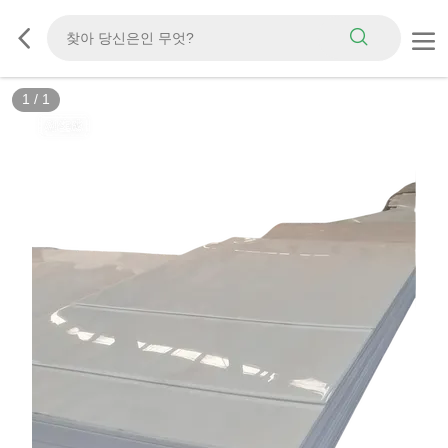
1
/
1