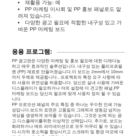
재활용 가능: 예
PP 마케팅 이사회 및 PP 홍보 패널로도 알
려져 있습니다.
PP 광고 게시판
다양한 광고 필요에 적합한 내구성 있고 가
벼운 PP 마케팅 보드
플라스틱 PP 엽
응용 프로그램:
PPS 이사회
PP 광고판은 다양한 마케팅 및 홍보 필요에 대한 다재다능
하고 매우 효과적인 솔루션입니다. 내구성 있는 폴리프로필
렌 (PP) 재료로 만들어졌습니다.이 보드는 2mm에서 10mm
불 retardant 폴리프로필렌 시트
까지 두께로 제공됩니다., 프로젝트의 특정 요구 사항에 따
라 사용의 유연성을 허용합니다. 당신은 실내 사용에 가벼운
디스플레이가 필요하거나 야외 설정에 더 견고한 패널,PP
PP 움푹한 구성 이사회
마케팅 보드는 당신의 필요에 맞게 사용자 정의 될 수 있습
니다.
PP 프로모션 패널의 주요 특징 중 하나는 우수한 인쇄 가능
성입니다.보드의 표면은 고품질의 그래픽과 생동감 넘치는
PP 벽 시트
색상을 생생하게 보여줄 수 있습니다., 그것은 눈에 띄는 광
고 디스플레이를위한 이상적인 선택입니다. 추가로, 보드는
화려하거나 매트 라미네이션으로 모두 마무리 될 수 있습니
폴리프로필렌 시트
다.시각적 호소력을 향상시키고 스크래치 및 환경 마모에 대