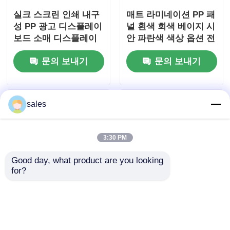
실크 스크린 인쇄 내구
매트 라미네이션 PP 패
성 PP 광고 디스플레이
널 흰색 회색 베이지 시
보드 소매 디스플레이
안 파란색 색상 옵션 전
전시 및 마케팅 목적으
문 마케팅 디스플레이
문의 보내기
문의 보내기
로 적합
에 적합
sales
3:30 PM
Good day, what product are you looking 
for?
난연 등급 PP 광고 보
베이지색 폴리프로필렌
드, 실내외 간판 및 마
광고판, 다용도 내구성
케팅 디스플레이에 이
PP 광고판, 인쇄, 절단
상적인 내구성 및 맞춤
및 소매 마케팅 용도에