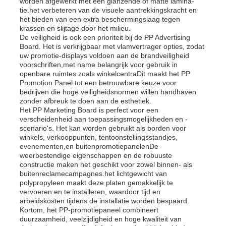
worden afgewerkt met een glanzende of matte lamina­
tie.het verbeteren van de visuele aantrekkingskracht en
het bieden van een extra beschermingslaag tegen
krassen en slijtage door het milieu.
De veiligheid is ook een prioriteit bij de PP Advertising
Board. Het is verkrijgbaar met vlamvertrager opties, zodat
uw promotie-displays voldoen aan de brandveiligheid
voorschriften,met name belangrijk voor gebruik in
openbare ruimtes zoals winkelcentraDit maakt het PP
Promotion Panel tot een betrouwbare keuze voor
bedrijven die hoge veiligheidsnormen willen handhaven
zonder afbreuk te doen aan de esthetiek.
Het PP Marketing Board is perfect voor een
verscheidenheid aan toepassingsmogelijkheden en -
scenario's. Het kan worden gebruikt als borden voor
winkels, verkooppunten, tentoonstellingsstandjes,
evenementen,en buitenpromotiepanelenDe
weerbestendige eigenschappen en de robuuste
constructie maken het geschikt voor zowel binnen- als
buitenreclamecampagnes.het lichtgewicht van
polypropyleen maakt deze platen gemakkelijk te
vervoeren en te installeren, waardoor tijd en
arbeidskosten tijdens de installatie worden bespaard.
Kortom, het PP-promotiepaneel combineert
duurzaamheid, veelzijdigheid en hoge kwaliteit van