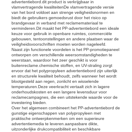
advertentiebord.dit product is verkrijgbaar in
vlamvertragende kwaliteitenDe vlamvertragende versie
van het bord voldoet aan strenge veiligheidsnormen en
Fabrieksreis
biedt de gebruikers gemoedsrust door het risico op
brandgevaar in verband met reclamemateriaal te
verminderen.Dit maakt het PP-advertentiebord een ideale
keuze voor gebruik in openbare ruimtes, commerciële
Kwaliteitscontrole
gebouwen, tentoonstellingen en andere plaatsen waar de
veiligheidsvoorschriften moeten worden nageleefd.
Naast zijn functionele voordelen is het PP-promotiepaneel
Contacteer ons
ontworpen om verschillende weersomstandigheden te
weerstaan, waardoor het zeer geschikt is voor
buitenreclame.chemische stoffen, en UV-straling zorgt
ervoor dat het polypropyleen advertentiebord zijn uiterlijk
nieuws
en structurele kwaliteit behoudt, zelfs wanneer het wordt
blootgesteld aan regen, zonlicht en wisselende
temperaturen.Deze veerkracht vertaalt zich in lagere
Alle Gevallen
onderhoudskosten en een langere levensduur voor
reclamecampagnes, die een uitstekende waarde voor de
investering bieden.
Over het algemeen combineert het PP-advertentiebord de
Vraag een offerte aan
gunstige eigenschappen van polypropyleen met
praktische ontwerpkenmerken om een superieure
advertentiemedia te leveren.aanpasbare dikte,
De Plastic Raad van pp
uitzonderlijke drukcompatibiliteit en beschikbare