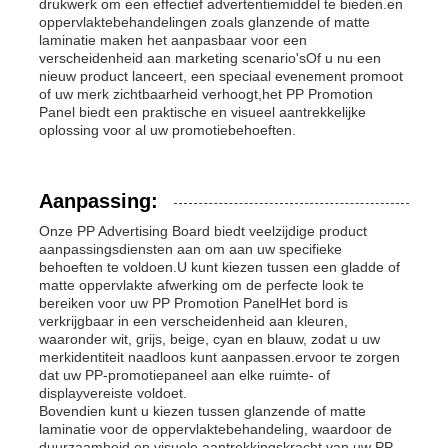
drukwerk om een effectief advertentiemiddel te bieden.en
oppervlaktebehandelingen zoals glanzende of matte
laminatie maken het aanpasbaar voor een
verscheidenheid aan marketing scenario'sOf u nu een
nieuw product lanceert, een speciaal evenement promoot
of uw merk zichtbaarheid verhoogt,het PP Promotion
Panel biedt een praktische en visueel aantrekkelijke
oplossing voor al uw promotiebehoeften.
Aanpassing:
Onze PP Advertising Board biedt veelzijdige product
aanpassingsdiensten aan om aan uw specifieke
behoeften te voldoen.U kunt kiezen tussen een gladde of
matte oppervlakte afwerking om de perfecte look te
bereiken voor uw PP Promotion PanelHet bord is
verkrijgbaar in een verscheidenheid aan kleuren,
waaronder wit, grijs, beige, cyan en blauw, zodat u uw
merkidentiteit naadloos kunt aanpassen.ervoor te zorgen
dat uw PP-promotiepaneel aan elke ruimte- of
displayvereiste voldoet.
Bovendien kunt u kiezen tussen glanzende of matte
laminatie voor de oppervlaktebehandeling, waardoor de
duurzaamheid en visuele aantrekkingskracht van uw PP-