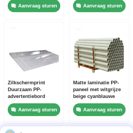
Aanvraag sturen
Aanvraag sturen
afwerking, geschikt
weerbestendigheid,
voor diverse
geschikt voor
buitenreclame en
buitensignalisatie
bewegwijzering
Zilkschermprint
Matte laminatie PP-
Duurzaam PP-
paneel met witgrijze
advertentiebord
beige cyanblauwe
Geschikt voor
kleurenopties
Aanvraag sturen
Aanvraag sturen
winkelschermen,
geschikt voor
tentoonstellingen en
professionele
marketingdoeleinden
marketingdisplays