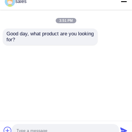
sales
3:51 PM
Good day, what product are you looking 
for?
Vlamvertragend PP
Beige polypropyleen
reclamebord
reclamebord
Duurzaam
veelzijdig duurzaam
Aanpasbaar Ideaal
PP reclamebord
Aanvraag sturen
Aanvraag sturen
voor binnen- en
ideaal voor het
buitenborden en
afdrukken, snijden en
marketingdisplays
kleinhandelsmarketin
g
Thuis
Ongeveer ons
Contacteer ons
Desktop Site
Sitemap
Privacybeleid
Kwaliteit
De Plastic Raad van pp
China
Fabriek.Copyright © 2026 Chengdu Xinkunda