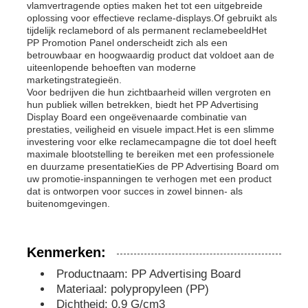
vlamvertragende opties maken het tot een uitgebreide
oplossing voor effectieve reclame-displays.Of gebruikt als
tijdelijk reclamebord of als permanent reclamebeeldHet
PP Advertising Board
PP Promotion Panel onderscheidt zich als een
betrouwbaar en hoogwaardig product dat voldoet aan de
uiteenlopende behoeften van moderne
Plastic PP-plaat
marketingstrategieën.
Voor bedrijven die hun zichtbaarheid willen vergroten en
hun publiek willen betrekken, biedt het PP Advertising
Display Board een ongeëvenaarde combinatie van
PPS-raad
prestaties, veiligheid en visuele impact.Het is een slimme
investering voor elke reclamecampagne die tot doel heeft
maximale blootstelling te bereiken met een professionele
Vlamvertragende polypropyleen plaat
en duurzame presentatieKies de PP Advertising Board om
uw promotie-inspanningen te verhogen met een product
dat is ontworpen voor succes in zowel binnen- als
buitenomgevingen.
Holle de Bouwraad van pp
Kenmerken:
PP-wandplaat
Productnaam: PP Advertising Board
Materiaal: polypropyleen (PP)
polypropyleenblad
Dichtheid: 0,9 G/cm3