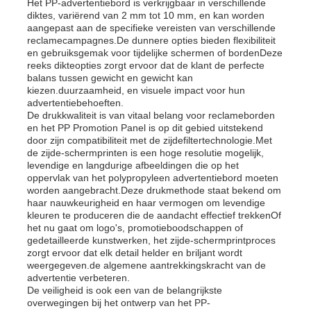
Het PP-advertentiebord is verkrijgbaar in verschillende
diktes, variërend van 2 mm tot 10 mm, en kan worden
aangepast aan de specifieke vereisten van verschillende
reclamecampagnes.De dunnere opties bieden flexibiliteit
en gebruiksgemak voor tijdelijke schermen of bordenDeze
reeks dikteopties zorgt ervoor dat de klant de perfecte
balans tussen gewicht en gewicht kan
kiezen.duurzaamheid, en visuele impact voor hun
advertentiebehoeften.
De drukkwaliteit is van vitaal belang voor reclameborden
en het PP Promotion Panel is op dit gebied uitstekend
door zijn compatibiliteit met de zijdefiltertechnologie.Met
de zijde-schermprinten is een hoge resolutie mogelijk,
levendige en langdurige afbeeldingen die op het
oppervlak van het polypropyleen advertentiebord moeten
worden aangebracht.Deze drukmethode staat bekend om
haar nauwkeurigheid en haar vermogen om levendige
kleuren te produceren die de aandacht effectief trekkenOf
Thuis
het nu gaat om logo's, promotieboodschappen of
gedetailleerde kunstwerken, het zijde-schermprintproces
zorgt ervoor dat elk detail helder en briljant wordt
Producten
weergegeven.de algemene aantrekkingskracht van de
advertentie verbeteren.
De veiligheid is ook een van de belangrijkste
overwegingen bij het ontwerp van het PP-
Over ons