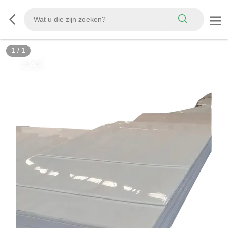
1
/
1