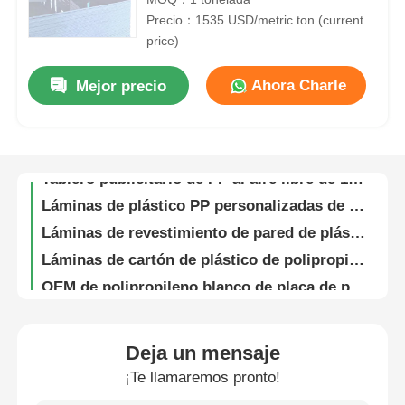
Precio：1535 USD/metric ton (current
price)
Visita a la fábrica
Hoja de partición de plástico de tablero PPS ecológico extruido de 10 mm ODM
Ahora Charle
Mejor precio
Control de Calidad
Ingeniería de láminas de tablero de sulfuro de polifenileno PPS termoplástico OEM
Paneles de plástico blanco de polipropileno, láminas de polímero ligeras a granel
Tablero publicitario de PP al aire libre de 10 mm de hoja de plástico resistente a la intemperie
Contacto
Láminas de plástico PP personalizadas de 8x4, resistentes a la intemperie y a la corrosión
Láminas de revestimiento de pared de plástico para publicidad PP imprimibles, resistencia a los rayos UV, OEM
noticias
Láminas de cartón de plástico de polipropileno PP impermeables para publicidad en paredes y piscinas
OEM de polipropileno blanco de placa de plástico 5 mm resistente al calor
Todos los casos
Tableros de publicidad de PP sostenibles Hojas termoplásticas personalizadas
Hoja de plástico molecular microondulable de PP de 20 mm para envases de alimentos
Solicitar una cotización
Deja un mensaje
Hojas de plástico polimérico reciclable Hojas de polipropileno blanco para envases de alimentos
¡Te llamaremos pronto!
FDA aprobado sin olor de plástico blanco de hoja de cartón de PP de 3 mm Eco amigable
Tablero plástico de los PP