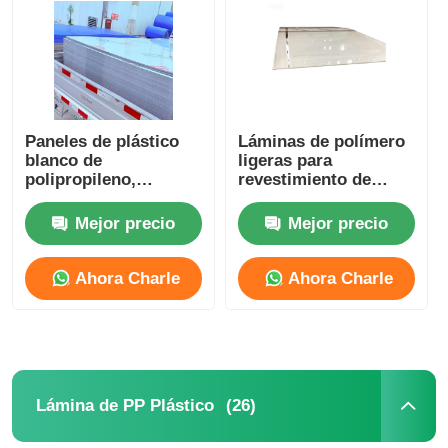
Paneles de plástico
Láminas de polímero
blanco de
ligeras para
polipropileno,
revestimiento de
láminas de polímero
paredes de plástico
ligeras a granel
PP para exhibiciones
Mejor precio
Mejor precio
publicitarias
Ahora Charle
Ahora Charle
(26)
Lámina de PP Plástico