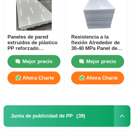
Tuberías de PP
Accesorios para tuberías de polipropileno
Paneles de pared
Resistencia a la
extruidos de plástico
flexión Alrededor de
PP reforzado
30-40 MPa Panel de
ecológico de 3 mm-30
plástico PP
mm
Autoextinguible
Mejor precio
Mejor precio
Resistencia a la llama
Soluciones
personalizadas para
Ahora Charle
Ahora Charle
duraderas
(39)
Junta de publicidad de PP