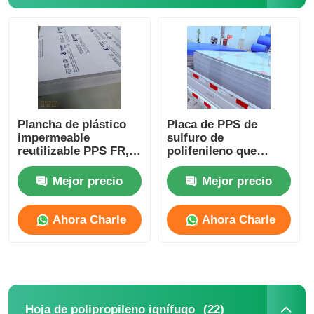
Plancha de plástico
Placa de PPS de
impermeable
sulfuro de
reutilizable PPS FR,
polifenileno que
hojas de polímero
ofrece temperatura de
plástico OEM
desviación térmica y
Mejor precio
Mejor precio
resistencia a las
condiciones
climáticas adecuada
Ahora Charle
Ahora Charle
para la ingeniería
(22)
Hoja de polipropileno ignífugo