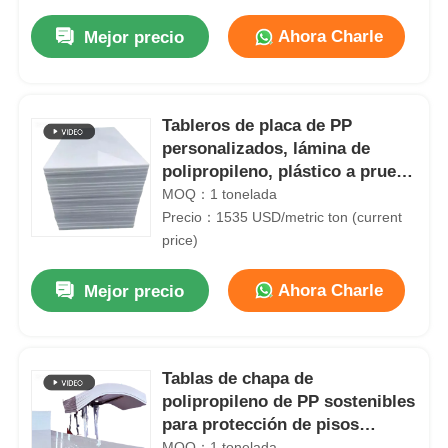
Ahora Charle
Mejor precio
Tableros de placa de PP
personalizados, lámina de
polipropileno, plástico a prueba
de moho
MOQ：1 tonelada
Precio：1535 USD/metric ton (current
price)
Ahora Charle
Mejor precio
Inicio
Tablas de chapa de
Productos
polipropileno de PP sostenibles
para protección de pisos
Sobre nosotros
ligeras
MOQ：1 tonelada