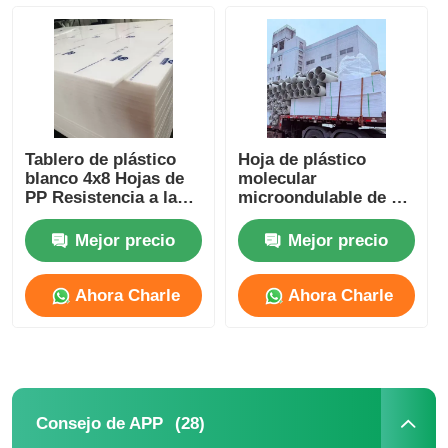
Tablero de plástico
Hoja de plástico
blanco 4x8 Hojas de
molecular
PP Resistencia a la
microondulable de PP
corrosión para
de 20 mm para
tabiques
envases de alimentos
Mejor precio
Mejor precio
Ahora Charle
Ahora Charle
(28)
Consejo de APP