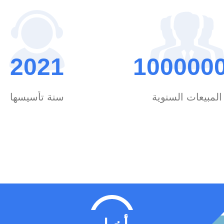
وفي جميع أنحاء الص
في المعدات الصناعية
مقاومة التآكل، وتصني
2021
100000
توفر مقاومة ممتازة
ومقاومة الأشعة فوق 
وقوة ميكانيكية عا
المبيعات السنوية
سنة تأسيسها
التطوير الأخيرة: سن
البلاستيك المُعاد
البلاستيك ف