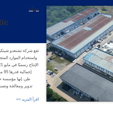
حولنا
ic
تقع شركة تشنغدو شينكوند
واستخدام الموارد المت
اقرأ المزيد >>
معدات PP ا