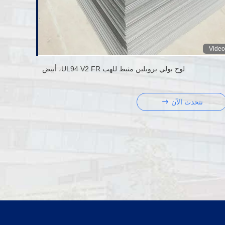
Video
لوح بولي بروبلين مثبط للهب UL94 V2 FR، أبيض
نتحدث الآن