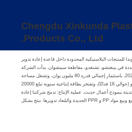
Chengdu Xinkunda Plast
Products Co., Ltd.
ا للمنتجات البلاستيكية المحدودة داخل قاعدة إعادة تدوير
جددة في بينغتشو، تشنغدو، مقاطعة سيتشوان. بدأت الشركة
الإنتاج رسميًا في مايو 2021، باستثمار إجمالي قدره 80 مليون يوان، وتشغل مساحة
إجمالية قدرها 95 مو (حوالي 16 فدانًا)، وتفتخر بطاقة إنتاجية سنوية تبلغ 20000
طن. إنها مؤسسة حديثة بنموذج أعمال حديث. عملية الإنتاج: تدمج شركتنا إعادة
تدوير ومعالجة وتصنيع وبيع مواد PP و PPR الجديدة والمُعاد تدويرها. ننتج بشكل
أساسي ونبحث ونطور أنواعًا مختلفة من صفائح PP المزدوجة المقاومة، وقنوات
الهواء PP، وقضبان اللحام PP، وملحقات معدات PP المختلفة، ونقدم معالجة
لمخصصة. تُباع منتجاتنا بشكل أساسي في المنطقة الجنوبية الغربية