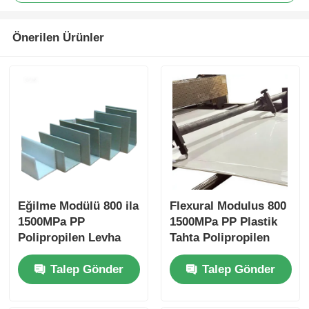
Önerilen Ürünler
Eğilme Modülü 800 ila
Flexural Modulus 800
1500MPa PP
1500MPa PP Plastik
Polipropilen Levha
Tahta Polipropilen
Kalınlığı Tipik olarak
Yaprak Asitlere
Talep Gönder
Talep Gönder
1 mm ila 20 mm
Dirençli Malzeme Sert
Aralığındadır
Kimyasal
Endüstriyel