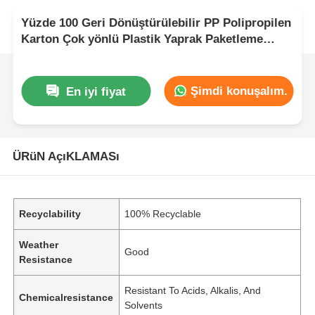
Yüzde 100 Geri Dönüştürülebilir PP Polipropilen
Karton Çok yönlü Plastik Yaprak Paketleme
Yapımcılığı ve Üretim için İdeal
Şimdi konuşalım.
En iyi fiyat
ÜRüN AçıKLAMASı
Recyclability
100% Recyclable
Weather
Good
Resistance
Resistant To Acids, Alkalis, And
Chemicalresistance
Solvents