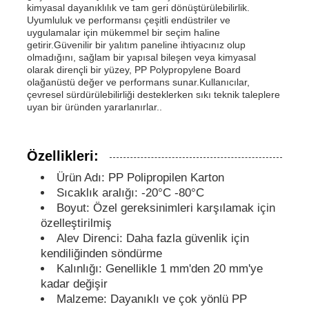
kimyasal dayanıklılık ve tam geri dönüştürülebilirlik.
Uyumluluk ve performansı çeşitli endüstriler ve
uygulamalar için mükemmel bir seçim haline
PP Reklam Kurulu
getirir.Güvenilir bir yalıtım paneline ihtiyacınız olup
olmadığını, sağlam bir yapısal bileşen veya kimyasal
olarak dirençli bir yüzey, PP Polypropylene Board
Plastik PP Levha
olağanüstü değer ve performans sunar.Kullanıcılar,
çevresel sürdürülebilirliği desteklerken sıkı teknik taleplere
uyan bir üründen yararlanırlar..
KPS Kurulu
Özellikleri:
Yangına dayanıklı polipropilen tabaka
Ürün Adı: PP Polipropilen Karton
Sıcaklık aralığı: -20°C -80°C
Boyut: Özel gereksinimleri karşılamak için
PP boş inşaat tahtası
özelleştirilmiş
Alev Direnci: Daha fazla güvenlik için
kendiliğinden söndürme
PP duvar levhası
Kalınlığı: Genellikle 1 mm'den 20 mm'ye
kadar değişir
polipropilen levha
Malzeme: Dayanıklı ve çok yönlü PP