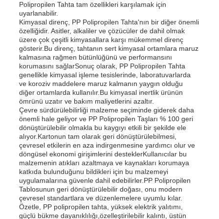
Polipropilen Tahta tam özellikleri karşılamak için
uyarlanabilir.
Kimyasal direnç, PP Polipropilen Tahta'nın bir diğer önemli
Fabrika turu
özelliğidir. Asitler, alkaliler ve çözücüler de dahil olmak
üzere çok çeşitli kimyasallara karşı mükemmel direnç
gösterir.Bu direnç, tahtanın sert kimyasal ortamlara maruz
kalmasına rağmen bütünlüğünü ve performansını
Kalite kontrol
korumasını sağlarSonuç olarak, PP Polipropilen Tahta
genellikle kimyasal işleme tesislerinde, laboratuvarlarda
ve koroziv maddelere maruz kalmanın yaygın olduğu
Bize ulaşın
diğer ortamlarda kullanılır.Bu kimyasal inertlik ürünün
ömrünü uzatır ve bakım maliyetlerini azaltır.
Çevre sürdürülebilirliği malzeme seçiminde giderek daha
önemli hale geliyor ve PP Polipropilen Taşları % 100 geri
Haberler
dönüştürülebilir olmakla bu kaygıyı etkili bir şekilde ele
alıyor.Kartonun tam olarak geri dönüştürülebilmesi,
çevresel etkilerin en aza indirgenmesine yardımcı olur ve
Tüm servis talepleri
döngüsel ekonomi girişimlerini desteklerKullanıcılar bu
malzemenin atıkları azaltmaya ve kaynakları korumaya
katkıda bulunduğunu bildikleri için bu malzemeyi
uygulamalarına güvenle dahil edebilirler.PP Polipropilen
Teklif isteği
Tablosunun geri dönüştürülebilir doğası, onu modern
çevresel standartlara ve düzenlemelere uyumlu kılar.
Özetle, PP polipropilen tahta, yüksek elektrik yalıtımı,
pp plastik karton
güçlü bükme dayanıklılığı,özelleştirilebilir kalıntı, üstün