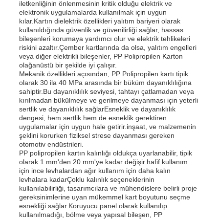
iletkenliğinin önlenmesinin kritik olduğu elektrik ve
elektronik uygulamalarda kullanılmak için uygun
kılar.Kartın dielektrik özellikleri yalıtım bariyeri olarak
kullanıldığında güvenlik ve güvenilirliği sağlar, hassas
bileşenleri korumaya yardımcı olur ve elektrik tehlikeleri
riskini azaltır.Çember kartlarında da olsa, yalıtım engelleri
veya diğer elektrikli bileşenler, PP Polipropilen Karton
olağanüstü bir şekilde iyi çalışır.
Mekanik özellikleri açısından, PP Polipropilen kartı tipik
olarak 30 ila 40 MPa arasında bir büküm dayanıklılığına
sahiptir.Bu dayanıklılık seviyesi, tahtayı çatlamadan veya
kırılmadan bükülmeye ve gerilmeye dayanması için yeterli
sertlik ve dayanıklılık sağlarEsneklik ve dayanıklılık
dengesi, hem sertlik hem de esneklik gerektiren
uygulamalar için uygun hale getirir.inşaat, ve malzemenin
şeklini korurken fiziksel strese dayanması gereken
otomotiv endüstrileri.
PP polipropilen kartın kalınlığı oldukça uyarlanabilir, tipik
Ana sayfa
olarak 1 mm'den 20 mm'ye kadar değişir.hafif kullanım
için ince levhalardan ağır kullanım için daha kalın
levhalara kadarÇoklu kalınlık seçeneklerinin
Ürünler
kullanılabilirliği, tasarımcılara ve mühendislere belirli proje
gereksinimlerine uyan mükemmel kart boyutunu seçme
esnekliği sağlar.Koruyucu panel olarak kullanılıp
kullanılmadığı, bölme veya yapısal bileşen, PP
Hakkımızda