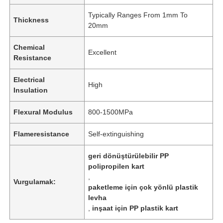
Typically Ranges From 1mm To
Thickness
20mm
Chemical
Excellent
Resistance
Electrical
High
Insulation
Flexural Modulus
800-1500MPa
Flameresistance
Self-extinguishing
geri dönüştürülebilir PP
polipropilen kart
,
Vurgulamak:
paketleme için çok yönlü plastik
levha
,
inşaat için PP plastik kart