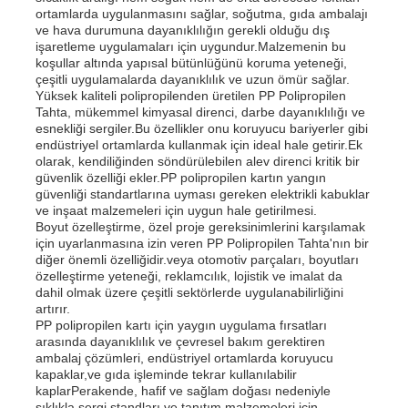
ortamlarda uygulanmasını sağlar, soğutma, gıda ambalajı
ve hava durumuna dayanıklılığın gerekli olduğu dış
işaretleme uygulamaları için uygundur.Malzemenin bu
koşullar altında yapısal bütünlüğünü koruma yeteneği,
çeşitli uygulamalarda dayanıklılık ve uzun ömür sağlar.
Yüksek kaliteli polipropilenden üretilen PP Polipropilen
Tahta, mükemmel kimyasal direnci, darbe dayanıklılığı ve
esnekliği sergiler.Bu özellikler onu koruyucu bariyerler gibi
endüstriyel ortamlarda kullanmak için ideal hale getirir.Ek
olarak, kendiliğinden söndürülebilen alev direnci kritik bir
güvenlik özelliği ekler.PP polipropilen kartın yangın
güvenliği standartlarına uyması gereken elektrikli kabuklar
ve inşaat malzemeleri için uygun hale getirilmesi.
Boyut özelleştirme, özel proje gereksinimlerini karşılamak
için uyarlanmasına izin veren PP Polipropilen Tahta'nın bir
diğer önemli özelliğidir.veya otomotiv parçaları, boyutları
özelleştirme yeteneği, reklamcılık, lojistik ve imalat da
dahil olmak üzere çeşitli sektörlerde uygulanabilirliğini
artırır.
PP polipropilen kartı için yaygın uygulama fırsatları
arasında dayanıklılık ve çevresel bakım gerektiren
ambalaj çözümleri, endüstriyel ortamlarda koruyucu
kapaklar,ve gıda işleminde tekrar kullanılabilir
kaplarPerakende, hafif ve sağlam doğası nedeniyle
sıklıkla sergi standları ve tanıtım malzemeleri için