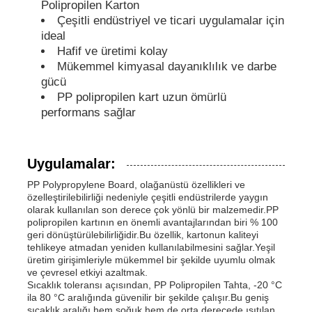
Polipropilen Karton
Çeşitli endüstriyel ve ticari uygulamalar için
PP borular
ideal
Hafif ve üretimi kolay
Mükemmel kimyasal dayanıklılık ve darbe
Polypropilen boru armatürleri
gücü
PP polipropilen kart uzun ömürlü
performans sağlar
Uygulamalar:
PP Polypropylene Board, olağanüstü özellikleri ve
özelleştirilebilirliği nedeniyle çeşitli endüstrilerde yaygın
olarak kullanılan son derece çok yönlü bir malzemedir.PP
polipropilen kartının en önemli avantajlarından biri % 100
geri dönüştürülebilirliğidir.Bu özellik, kartonun kaliteyi
tehlikeye atmadan yeniden kullanılabilmesini sağlar.Yeşil
üretim girişimleriyle mükemmel bir şekilde uyumlu olmak
ve çevresel etkiyi azaltmak.
Sıcaklık toleransı açısından, PP Polipropilen Tahta, -20 °C
ila 80 °C aralığında güvenilir bir şekilde çalışır.Bu geniş
sıcaklık aralığı hem soğuk hem de orta derecede ısıtılan