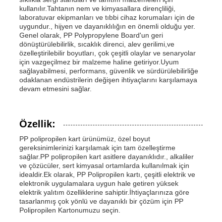
kullanılır.Tahtanın nem ve kimyasallara dirençliliği,
laboratuvar ekipmanları ve tıbbi cihaz korumaları için de
uygundur., hijyen ve dayanıklılığın en önemli olduğu yer.
Genel olarak, PP Polypropylene Board'un geri
dönüştürülebilirlik, sıcaklık direnci, alev gerilimi,ve
özelleştirilebilir boyutları, çok çeşitli olaylar ve senaryolar
için vazgeçilmez bir malzeme haline getiriyor.Uyum
sağlayabilmesi, performans, güvenlik ve sürdürülebilirliğe
odaklanan endüstrilerin değişen ihtiyaçlarını karşılamaya
devam etmesini sağlar.
Özellik:
PP polipropilen kart ürünümüz, özel boyut
gereksinimlerinizi karşılamak için tam özelleştirme
sağlar.PP polipropilen kart asitlere dayanıklıdır., alkaliler
ve çözücüler, sert kimyasal ortamlarda kullanılmak için
idealdir.Ek olarak, PP Polipropilen kartı, çeşitli elektrik ve
elektronik uygulamalara uygun hale getiren yüksek
elektrik yalıtım özelliklerine sahiptir.İhtiyaçlarınıza göre
tasarlanmış çok yönlü ve dayanıklı bir çözüm için PP
Polipropilen Kartonumuzu seçin.