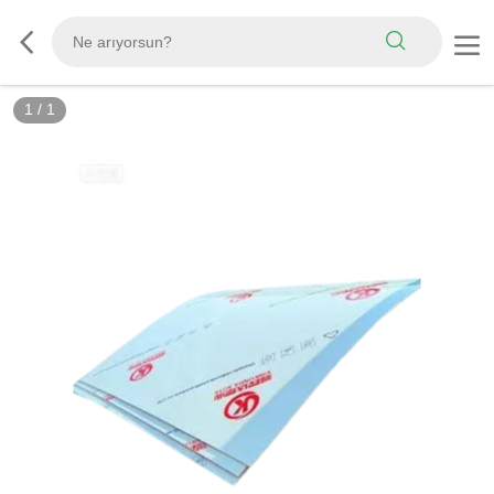
1
/
1