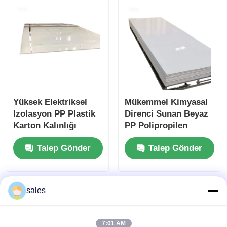
Uygulamalar için
İdeal
Yüksek Elektriksel
Mükemmel Kimyasal
Izolasyon PP Plastik
Direnci Sunan Beyaz
Karton Kalınlığı
PP Polipropilen
Genellikle 1 mm'den
Karton Endüstriyel
Talep Gönder
Talep Gönder
20 mm'ye kadar
için Çarpışmaya
değişir Elektriksel ve
Dirençli ve Hafif
Mekanik Kullanımlar
Malzeme
İçin İdeal
sales
7:01 AM