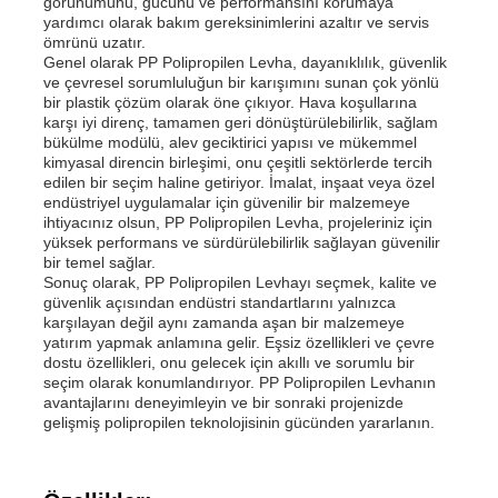
görünümünü, gücünü ve performansını korumaya
yardımcı olarak bakım gereksinimlerini azaltır ve servis
ömrünü uzatır.
PP Reklam Kurulu
Genel olarak PP Polipropilen Levha, dayanıklılık, güvenlik
ve çevresel sorumluluğun bir karışımını sunan çok yönlü
bir plastik çözüm olarak öne çıkıyor. Hava koşullarına
karşı iyi direnç, tamamen geri dönüştürülebilirlik, sağlam
Plastik PP Levha
bükülme modülü, alev geciktirici yapısı ve mükemmel
kimyasal direncin birleşimi, onu çeşitli sektörlerde tercih
edilen bir seçim haline getiriyor. İmalat, inşaat veya özel
KPS Kurulu
endüstriyel uygulamalar için güvenilir bir malzemeye
ihtiyacınız olsun, PP Polipropilen Levha, projeleriniz için
yüksek performans ve sürdürülebilirlik sağlayan güvenilir
bir temel sağlar.
Yangına dayanıklı polipropilen tabaka
Sonuç olarak, PP Polipropilen Levhayı seçmek, kalite ve
güvenlik açısından endüstri standartlarını yalnızca
karşılayan değil aynı zamanda aşan bir malzemeye
PP boş inşaat tahtası
yatırım yapmak anlamına gelir. Eşsiz özellikleri ve çevre
dostu özellikleri, onu gelecek için akıllı ve sorumlu bir
seçim olarak konumlandırıyor. PP Polipropilen Levhanın
avantajlarını deneyimleyin ve bir sonraki projenizde
PP duvar levhası
gelişmiş polipropilen teknolojisinin gücünden yararlanın.
polipropilen levha