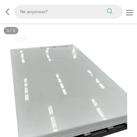
1
/
1