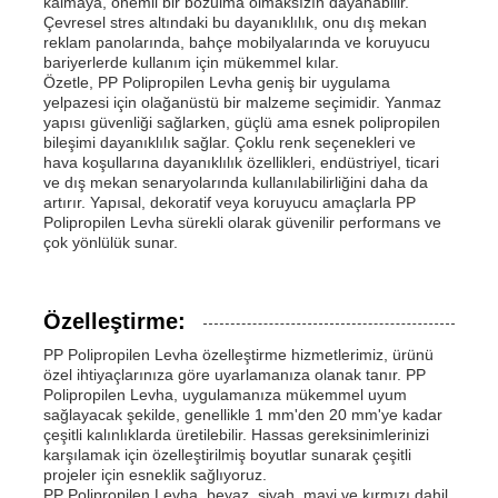
kalmaya, önemli bir bozulma olmaksızın dayanabilir.
Çevresel stres altındaki bu dayanıklılık, onu dış mekan
reklam panolarında, bahçe mobilyalarında ve koruyucu
bariyerlerde kullanım için mükemmel kılar.
Özetle, PP Polipropilen Levha geniş bir uygulama
yelpazesi için olağanüstü bir malzeme seçimidir. Yanmaz
yapısı güvenliği sağlarken, güçlü ama esnek polipropilen
bileşimi dayanıklılık sağlar. Çoklu renk seçenekleri ve
hava koşullarına dayanıklılık özellikleri, endüstriyel, ticari
ve dış mekan senaryolarında kullanılabilirliğini daha da
artırır. Yapısal, dekoratif veya koruyucu amaçlarla PP
Polipropilen Levha sürekli olarak güvenilir performans ve
çok yönlülük sunar.
Özelleştirme:
PP Polipropilen Levha özelleştirme hizmetlerimiz, ürünü
özel ihtiyaçlarınıza göre uyarlamanıza olanak tanır. PP
Polipropilen Levha, uygulamanıza mükemmel uyum
sağlayacak şekilde, genellikle 1 mm'den 20 mm'ye kadar
çeşitli kalınlıklarda üretilebilir. Hassas gereksinimlerinizi
karşılamak için özelleştirilmiş boyutlar sunarak çeşitli
projeler için esneklik sağlıyoruz.
PP Polipropilen Levha, beyaz, siyah, mavi ve kırmızı dahil