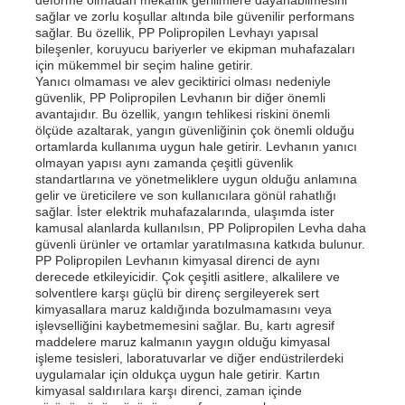
sağlar ve zorlu koşullar altında bile güvenilir performans
sağlar. Bu özellik, PP Polipropilen Levhayı yapısal
bileşenler, koruyucu bariyerler ve ekipman muhafazaları
Fabrika turu
için mükemmel bir seçim haline getirir.
Yanıcı olmaması ve alev geciktirici olması nedeniyle
güvenlik, PP Polipropilen Levhanın bir diğer önemli
Kalite kontrol
avantajıdır. Bu özellik, yangın tehlikesi riskini önemli
ölçüde azaltarak, yangın güvenliğinin çok önemli olduğu
ortamlarda kullanıma uygun hale getirir. Levhanın yanıcı
olmayan yapısı aynı zamanda çeşitli güvenlik
Bize ulaşın
standartlarına ve yönetmeliklere uygun olduğu anlamına
gelir ve üreticilere ve son kullanıcılara gönül rahatlığı
sağlar. İster elektrik muhafazalarında, ulaşımda ister
Haberler
kamusal alanlarda kullanılsın, PP Polipropilen Levha daha
güvenli ürünler ve ortamlar yaratılmasına katkıda bulunur.
PP Polipropilen Levhanın kimyasal direnci de aynı
derecede etkileyicidir. Çok çeşitli asitlere, alkalilere ve
Tüm servis talepleri
solventlere karşı güçlü bir direnç sergileyerek sert
kimyasallara maruz kaldığında bozulmamasını veya
işlevselliğini kaybetmemesini sağlar. Bu, kartı agresif
Teklif isteği
maddelere maruz kalmanın yaygın olduğu kimyasal
işleme tesisleri, laboratuvarlar ve diğer endüstrilerdeki
uygulamalar için oldukça uygun hale getirir. Kartın
kimyasal saldırılara karşı direnci, zaman içinde
pp plastik karton