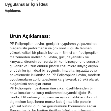
Uygulamalar İçin İdeal
Açıklama:
Ürün Açıklaması:
PP Polipropilen Levha, geniş bir uygulama yelpazesinde
olağanüstü performansı ve çok yönlülüğü ile tanınan
yüksek kaliteli bir plastik levhadır. Birinci sınıf polipropilen
malzemeden üretilen bu levha, güç, dayanıklılık ve
kimyasal direncin benzersiz bir kombinasyonunu sunarak
güvenilir ve uzun ömürlü plastik çözümlere ihtiyaç duyan
endüstriler için ideal bir seçimdir. İmalatta, inşaatta veya
paketlemede kullanılsa da PP Polipropilen Levha, modern
uygulamaların zorlu taleplerini karşılayarak sürekli olarak
olağanüstü sonuçlar sunar.
PP Polipropilen Levhanın öne çıkan özelliklerinden biri
hava koşullarına karşı mükemmel dayanıklılığıdır. Bu
özellik, UV radyasyonu, nem ve aşırı sıcaklıklar gibi zorlu
dış mekan koşullarına maruz kaldığında bile panelin
yapısal bütünlüğünü ve görünümünü korumasını sağlar.
Sonuç olarak, bu karttan üretilen ürünler ve bileşenler,