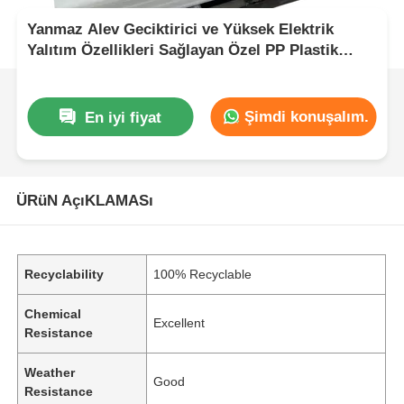
Yanmaz Alev Geciktirici ve Yüksek Elektrik
Yalıtım Özellikleri Sağlayan Özel PP Plastik
Levha Teknik Uygulamalar İçin İdeal
Şimdi konuşalım.
En iyi fiyat
ÜRüN AçıKLAMASı
Recyclability
100% Recyclable
Chemical
Excellent
Resistance
Weather
Good
Resistance