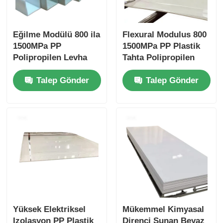
Eğilme Modülü 800 ila
Flexural Modulus 800
1500MPa PP
1500MPa PP Plastik
Polipropilen Levha
Tahta Polipropilen
Kalınlığı Tipik olarak
Yaprak Asitlere
Talep Gönder
Talep Gönder
1 mm ila 20 mm
Dirençli Malzeme Sert
Aralığındadır
Kimyasal
Endüstriyel
Uygulamalar için
İdeal
Yüksek Elektriksel
Mükemmel Kimyasal
Izolasyon PP Plastik
Direnci Sunan Beyaz