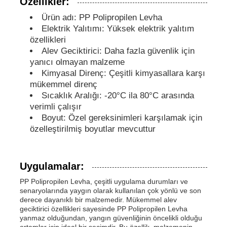
Özellikler:
Ürün adı: PP Polipropilen Levha
PP borular
Elektrik Yalıtımı: Yüksek elektrik yalıtım
özellikleri
Alev Geciktirici: Daha fazla güvenlik için
Polypropilen boru armatürleri
yanıcı olmayan malzeme
Kimyasal Direnç: Çeşitli kimyasallara karşı
mükemmel direnç
Sıcaklık Aralığı: -20°C ila 80°C arasında
verimli çalışır
Boyut: Özel gereksinimleri karşılamak için
özelleştirilmiş boyutlar mevcuttur
Uygulamalar:
PP Polipropilen Levha, çeşitli uygulama durumları ve
senaryolarında yaygın olarak kullanılan çok yönlü ve son
derece dayanıklı bir malzemedir. Mükemmel alev
geciktirici özellikleri sayesinde PP Polipropilen Levha
yanmaz olduğundan, yangın güvenliğinin öncelikli olduğu
ortamlar için ideal bir seçimdir. Bu özellik, malzemenin