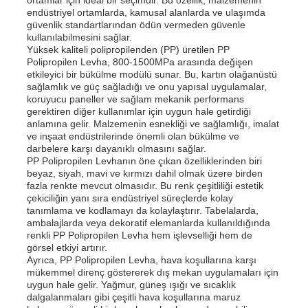
endüstriyel ortamlarda, kamusal alanlarda ve ulaşımda
güvenlik standartlarından ödün vermeden güvenle
kullanılabilmesini sağlar.
Yüksek kaliteli polipropilenden (PP) üretilen PP
Polipropilen Levha, 800-1500MPa arasında değişen
etkileyici bir bükülme modülü sunar. Bu, kartın olağanüstü
sağlamlık ve güç sağladığı ve onu yapısal uygulamalar,
koruyucu paneller ve sağlam mekanik performans
gerektiren diğer kullanımlar için uygun hale getirdiği
anlamına gelir. Malzemenin esnekliği ve sağlamlığı, imalat
ve inşaat endüstrilerinde önemli olan bükülme ve
darbelere karşı dayanıklı olmasını sağlar.
PP Polipropilen Levhanın öne çıkan özelliklerinden biri
beyaz, siyah, mavi ve kırmızı dahil olmak üzere birden
fazla renkte mevcut olmasıdır. Bu renk çeşitliliği estetik
çekiciliğin yanı sıra endüstriyel süreçlerde kolay
tanımlama ve kodlamayı da kolaylaştırır. Tabelalarda,
ambalajlarda veya dekoratif elemanlarda kullanıldığında
renkli PP Polipropilen Levha hem işlevselliği hem de
görsel etkiyi artırır.
Ayrıca, PP Polipropilen Levha, hava koşullarına karşı
mükemmel direnç göstererek dış mekan uygulamaları için
uygun hale gelir. Yağmur, güneş ışığı ve sıcaklık
dalgalanmaları gibi çeşitli hava koşullarına maruz