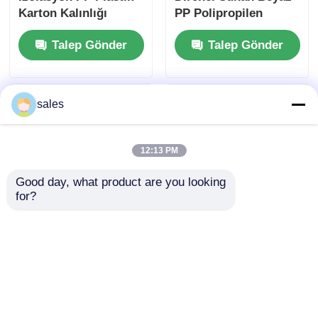
Karton Kalınlığı
PP Polipropilen
Genellikle 1 mm'den
Karton Endüstriyel
Talep Gönder
Talep Gönder
20 mm'ye kadar
için Çarpışmaya
değişir Elektriksel ve
Dirençli ve Hafif
Mekanik Kullanımlar
Malzeme
İçin İdeal
sales
12:13 PM
Good day, what product are you looking 
for?
Yüzde 100 Geri
Eğilme Mukavemeti
Dönüştürülebilir PP
30-40 MPa civarında
Polipropilen Karton
PP Plastik Levha
Çok yönlü Plastik
Kendiliğinden Sönen
Talep Gönder
Talep Gönder
Yaprak Paketleme
Alev Dayanımı
Yapımcılığı ve Üretim
Dayanıklılık için