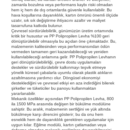
zamanla bozulma veya performans kaybı riski olmadan
hem iç hem de dış ortamlarda güvenle kullanılabilir. Bu
hava koşullarına dayanıklılık, kartın ömrünü önemli ölçüde
uzatır, sık sık değiştirme ihtiyacını azaltır ve maliyet
tasarrufuna katkıda bulunur.
Çevresel sürdürülebilirlik, günümüzün üretim ortamında
kritik bir husustur ve PP Polipropilen Levha %100 geri
dönüştürülebilir olmasıyla bu açıdan öne çıkmaktadır. Bu,
malzemenin kalitesinden veya performansından ödün
vermeden tamamen geri kazanılabileceği ve yeniden
kullanılabileceği anlamına gelir. PP Polipropilen Levhanın
geri dönüştürülebilirliği, çevre dostu uygulamaları
destekler ve sürdürülebilir kalkınmayı teşvik etmeye
yönelik küresel çabalarla uyumlu olarak plastik atıkların
azaltılmasına yardımcı olur. Döngüsel ekonomiyi
desteklediğini ve çevresel etkiyi en aza indirdiğini bilerek
şirketler ve tüketiciler bu panoyu kullanmaktan
Ana sayfa
yararlanabilir.
Mekanik özellikler açısından PP Polipropilen Levha, 800
ila 1500 MPa arasında değişen bir bükülme modülüne
sahiptir. Bu aralık, malzemenin sertliğini ve yük altında
Ürünler
bükülmeye karşı direncini gösterir; bu da onu hem
esneklik hem de dayanıklılık gerektiren uygulamalar için
uygun kılar. Eğilme modülü, kartın çatlamadan veya
Hakkımızda
deforme olmadan mekanik gerilimlere dayanabilmesini