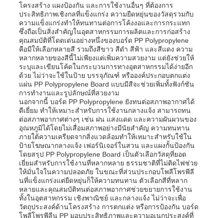
โครงสร้าง แผงป้องกัน และการใช้งานอื่นๆ ที่ต้องการ
ประสิทธิภาพเชิงกลที่แข็งแกร่ง ความยืดหยุ่นของวัสดุรวมกับ
ความแข็งแกร่งทำให้ทนทานต่อการโค้งงอและการกระแทก
ซึ่งถือเป็นสิ่งสำคัญในอุตสาหกรรมการผลิตและการก่อสร้าง
คุณสมบัติที่โดดเด่นอย่างหนึ่งของบอร์ด PP Polypropylene
คือมีให้เลือกหลายสี รวมถึงสีขาว สีดำ สีฟ้า และสีแดง ความ
หลากหลายของสีนี้ไม่เพียงแต่เพิ่มความสวยงาม แต่ยังช่วยให้
ระบุและเขียนโค้ดในกระบวนการทางอุตสาหกรรมได้ง่ายอีก
ด้วย ไม่ว่าจะใช้ในป้าย บรรจุภัณฑ์ หรือองค์ประกอบตกแต่ง
แผ่น PP Polypropylene Board แบบมีสีจะช่วยเพิ่มทั้งฟังก์ชัน
การทำงานและรูปลักษณ์ที่สวยงาม
นอกจากนี้ บอร์ด PP Polypropylene ยังทนต่อสภาพอากาศได้
ดีเยี่ยม ทำให้เหมาะสำหรับการใช้งานกลางแจ้ง สามารถทน
ต่อสภาพอากาศต่างๆ เช่น ฝน แสงแดด และความผันผวนของ
อุณหภูมิได้โดยไม่เสื่อมสภาพอย่างมีนัยสำคัญ ความทนทาน
ภายใต้ความเครียดจากสิ่งแวดล้อมทำให้เหมาะสำหรับใช้ใน
ป้ายโฆษณากลางแจ้ง เฟอร์นิเจอร์ในสวน และแผงกั้นป้องกัน
โดยสรุป PP Polypropylene Board เป็นตัวเลือกวัสดุที่ยอด
เยี่ยมสำหรับการใช้งานที่หลากหลาย ธรรมชาติที่ไม่ติดไฟช่วย
ให้มั่นใจในความปลอดภัย ในขณะที่ส่วนประกอบโพลีโพรพีลี
นที่แข็งแกร่งแต่ยืดหยุ่นก็ให้ความทนทาน ตัวเลือกสีที่หลาก
หลายและคุณสมบัติทนต่อสภาพอากาศช่วยขยายการใช้งาน
ทั้งในอุตสาหกรรม เชิงพาณิชย์ และกลางแจ้ง ไม่ว่าจะเพื่อ
วัตถุประสงค์ด้านโครงสร้าง การตกแต่ง หรือการป้องกัน บอร์ด
โพลีโพรพีลีน PP มอบประสิทธิภาพและความอเนกประสงค์ที่