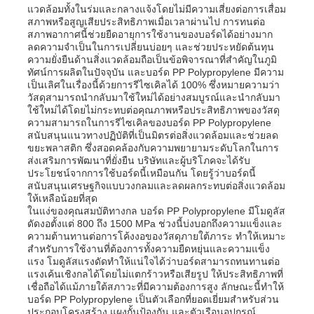
แวดล้อมทั้งในร่มและกลางแจ้งโดยไม่มีความเสี่ยงต่อการเสื่อม
สภาพหรือสูญเสียประสิทธิภาพเมื่อเวลาผ่านไป การทนต่อ
สภาพอากาศนี้ช่วยยืดอายุการใช้งานของบอร์ดได้อย่างมาก
ลดความจำเป็นในการเปลี่ยนบ่อยๆ และช่วยประหยัดต้นทุน
ความยั่งยืนด้านสิ่งแวดล้อมถือเป็นข้อพิจารณาที่สำคัญในภูมิ
ทัศน์การผลิตในปัจจุบัน และบอร์ด PP Polypropylene มีความ
เป็นเลิศในเรื่องนี้ด้วยการรีไซเคิลได้ 100% ซึ่งหมายความว่า
วัสดุสามารถนำกลับมาใช้ใหม่ได้อย่างสมบูรณ์และนำกลับมา
ใช้ใหม่ได้โดยไม่กระทบต่อคุณภาพหรือประสิทธิภาพของวัสดุ
ความสามารถในการรีไซเคิลของบอร์ด PP Polypropylene
สนับสนุนแนวทางปฏิบัติที่เป็นมิตรต่อสิ่งแวดล้อมและช่วยลด
ขยะพลาสติก ซึ่งสอดคล้องกับความพยายามระดับโลกในการ
ส่งเสริมการพัฒนาที่ยั่งยืน บริษัทและผู้บริโภคจะได้รับ
ประโยชน์จากการใช้บอร์ดนี้เหมือนกัน โดยรู้ว่าบอร์ดนี้
สนับสนุนเศรษฐกิจแบบวงกลมและลดผลกระทบต่อสิ่งแวดล้อม
ให้เหลือน้อยที่สุด
ในแง่ของคุณสมบัติทางกล บอร์ด PP Polypropylene มีโมดูลัส
บ้าน
ดัดงอตั้งแต่ 800 ถึง 1500 MPa ช่วงนี้บ่งบอกถึงความแข็งและ
ความต้านทานต่อการโค้งงอของวัสดุภายใต้ภาระ ทำให้เหมาะ
สำหรับการใช้งานที่ต้องการทั้งความยืดหยุ่นและความแข็ง
แรง โมดูลัสแรงดัดทำให้แน่ใจได้ว่าบอร์ดสามารถทนทานต่อ
ผลิตภัณฑ์
แรงเค้นเชิงกลได้โดยไม่แตกร้าวหรือเสียรูป ให้ประสิทธิภาพที่
เชื่อถือได้แม้ภายใต้สภาวะที่มีความต้องการสูง ลักษณะนี้ทำให้
บอร์ด PP Polypropylene เป็นตัวเลือกที่ยอดเยี่ยมสำหรับส่วน
เกี่ยวกับเรา
ประกอบโครงสร้าง แผงกั้นป้องกัน และตัวเรือนอุปกรณ์