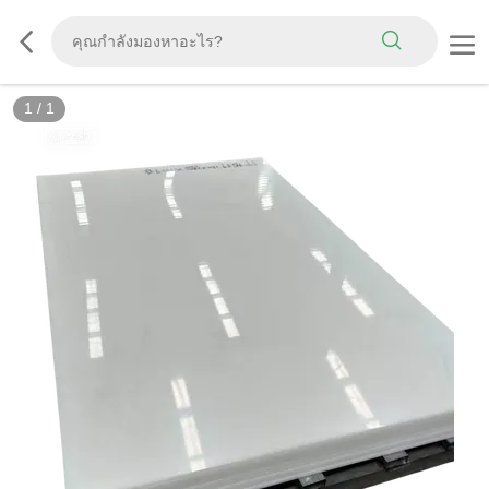
1
/
1