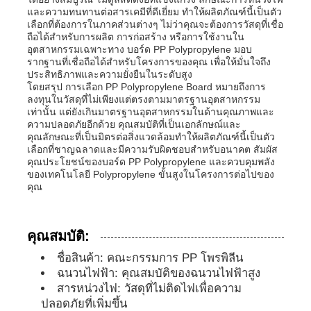
และความทนทานต่อสารเคมีที่ดีเยี่ยม ทำให้ผลิตภัณฑ์นี้เป็นตัว
เลือกที่ต้องการในภาคส่วนต่างๆ ไม่ว่าคุณจะต้องการวัสดุที่เชื่อ
ป้ายโฆษณา PP
ถือได้สำหรับการผลิต การก่อสร้าง หรือการใช้งานใน
อุตสาหกรรมเฉพาะทาง บอร์ด PP Polypropylene มอบ
รากฐานที่เชื่อถือได้สำหรับโครงการของคุณ เพื่อให้มั่นใจถึง
ประสิทธิภาพและความยั่งยืนในระดับสูง
แผ่นพลาสติก PP
โดยสรุป การเลือก PP Polypropylene Board หมายถึงการ
ลงทุนในวัสดุที่ไม่เพียงแต่ตรงตามมาตรฐานอุตสาหกรรม
เท่านั้น แต่ยังเกินมาตรฐานอุตสาหกรรมในด้านคุณภาพและ
คณะกรรมการ PPS
ความปลอดภัยอีกด้วย คุณสมบัติที่เป็นเอกลักษณ์และ
คุณลักษณะที่เป็นมิตรต่อสิ่งแวดล้อมทำให้ผลิตภัณฑ์นี้เป็นตัว
เลือกที่ชาญฉลาดและมีความรับผิดชอบสำหรับอนาคต สัมผัส
คุณประโยชน์ของบอร์ด PP Polypropylene และควบคุมพลัง
ผนังพอลิโปรพีเลนกันไฟ
ของเทคโนโลยี Polypropylene ขั้นสูงในโครงการต่อไปของ
คุณ
แผ่นโครงสร้างกลวง PP
คุณสมบัติ:
กระดาษผนัง PP
ชื่อสินค้า: คณะกรรมการ PP โพรพิลีน
ฉนวนไฟฟ้า: คุณสมบัติของฉนวนไฟฟ้าสูง
สารหน่วงไฟ: วัสดุที่ไม่ติดไฟเพื่อความ
แผ่นโพลีโพรพีลีน
ปลอดภัยที่เพิ่มขึ้น