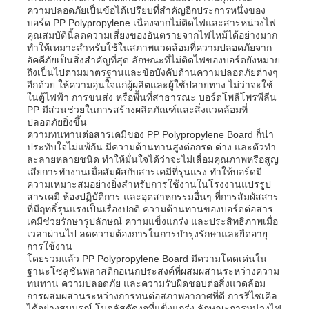
ความปลอดภัยเป็นข้อได้เปรียบที่สำคัญอีกประการหนึ่งของ
บอร์ด PP Polypropylene เนื่องจากไม่ติดไฟและสารหน่วงไฟ
คุณสมบัตินี้ลดความเสี่ยงของอันตรายจากไฟไหม้ได้อย่างมาก
ทัวร์โรงงาน
ทำให้เหมาะสำหรับใช้ในสภาพแวดล้อมที่ความปลอดภัยจาก
อัคคีภัยเป็นสิ่งสำคัญที่สุด ลักษณะที่ไม่ติดไฟของบอร์ดยังหมาย
ถึงเป็นไปตามมาตรฐานและข้อบังคับด้านความปลอดภัยต่างๆ
ควบคุมคุณภาพ
อีกด้วย ให้ความอุ่นใจแก่ผู้ผลิตและผู้ใช้ปลายทาง ไม่ว่าจะใช้
ในตู้ไฟฟ้า การขนส่ง หรือพื้นที่สาธารณะ บอร์ดโพลีโพรพีลีน
PP มีส่วนช่วยในการสร้างผลิตภัณฑ์และสิ่งแวดล้อมที่
ปลอดภัยยิ่งขึ้น
ติดต่อเรา
ความทนทานต่อสารเคมีของ PP Polypropylene Board ก็น่า
ประทับใจไม่แพ้กัน มีความต้านทานสูงต่อกรด ด่าง และตัวทำ
ละลายหลายชนิด ทำให้มั่นใจได้ว่าจะไม่เสื่อมคุณภาพหรือสูญ
ข่าว
เสียการทำงานเมื่อสัมผัสกับสารเคมีที่รุนแรง ทำให้บอร์ดมี
ความเหมาะสมอย่างยิ่งสำหรับการใช้งานในโรงงานแปรรูป
สารเคมี ห้องปฏิบัติการ และอุตสาหกรรมอื่นๆ ที่การสัมผัสสาร
ที่มีฤทธิ์รุนแรงเป็นเรื่องปกติ ความต้านทานของบอร์ดต่อสาร
ทุกกรณี
เคมีช่วยรักษารูปลักษณ์ ความแข็งแกร่ง และประสิทธิภาพเมื่อ
เวลาผ่านไป ลดความต้องการในการบำรุงรักษาและยืดอายุ
การใช้งาน
ขออ้าง
โดยรวมแล้ว PP Polypropylene Board มีความโดดเด่นใน
ฐานะโซลูชันพลาสติกอเนกประสงค์ที่ผสมผสานระหว่างความ
ทนทาน ความปลอดภัย และความรับผิดชอบต่อสิ่งแวดล้อม
การผสมผสานระหว่างการทนต่อสภาพอากาศที่ดี การรีไซเคิล
กระดาษพลาสติก pp
ได้อย่างสมบูรณ์ โมดูลัสดัดงอที่แข็งแกร่ง ลักษณะการหน่วงไฟ