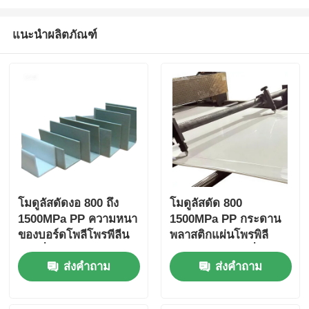
แนะนำผลิตภัณฑ์
โมดูลัสดัดงอ 800 ถึง
โมดูลัสดัด 800
1500MPa PP ความหนา
1500MPa PP กระดาน
ของบอร์ดโพลีโพรพีลีน
พลาสติกแผ่นโพรพิลี
โดยทั่วไปจะมีช่วง 1 มม.
นทนต่อกรดวัสดุที่
ส่งคำถาม
ส่งคำถาม
ถึง 20 มม. เหมาะสำหรับ
ทนทานสำหรับสารเคมีที่
งานอุตสาหกรรม
รุนแรง