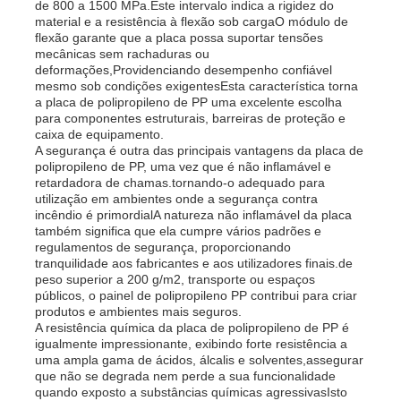
de 800 a 1500 MPa.Este intervalo indica a rigidez do
material e a resistência à flexão sob cargaO módulo de
flexão garante que a placa possa suportar tensões
Fábrica
mecânicas sem rachaduras ou
deformações,Providenciando desempenho confiável
mesmo sob condições exigentesEsta característica torna
a placa de polipropileno de PP uma excelente escolha
Controle de Qualidade
para componentes estruturais, barreiras de proteção e
caixa de equipamento.
A segurança é outra das principais vantagens da placa de
Fale Conosco
polipropileno de PP, uma vez que é não inflamável e
retardadora de chamas.tornando-o adequado para
utilização em ambientes onde a segurança contra
incêndio é primordialA natureza não inflamável da placa
notícias
também significa que ela cumpre vários padrões e
regulamentos de segurança, proporcionando
tranquilidade aos fabricantes e aos utilizadores finais.de
Todos os casos
peso superior a 200 g/m2, transporte ou espaços
públicos, o painel de polipropileno PP contribui para criar
produtos e ambientes mais seguros.
A resistência química da placa de polipropileno de PP é
Pedir um orçamento
igualmente impressionante, exibindo forte resistência a
uma ampla gama de ácidos, álcalis e solventes,assegurar
que não se degrada nem perde a sua funcionalidade
Placa plástica dos PP
quando exposto a substâncias químicas agressivasIsto