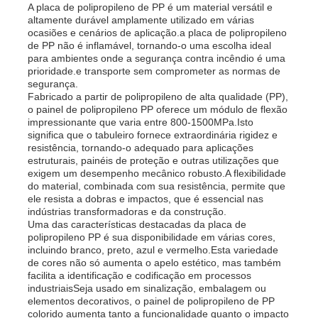
A placa de polipropileno de PP é um material versátil e
altamente durável amplamente utilizado em várias
ocasiões e cenários de aplicação.a placa de polipropileno
de PP não é inflamável, tornando-o uma escolha ideal
para ambientes onde a segurança contra incêndio é uma
prioridade.e transporte sem comprometer as normas de
segurança.
Fabricado a partir de polipropileno de alta qualidade (PP),
o painel de polipropileno PP oferece um módulo de flexão
impressionante que varia entre 800-1500MPa.Isto
significa que o tabuleiro fornece extraordinária rigidez e
resistência, tornando-o adequado para aplicações
estruturais, painéis de proteção e outras utilizações que
exigem um desempenho mecânico robusto.A flexibilidade
do material, combinada com sua resistência, permite que
ele resista a dobras e impactos, que é essencial nas
indústrias transformadoras e da construção.
Uma das características destacadas da placa de
polipropileno PP é sua disponibilidade em várias cores,
incluindo branco, preto, azul e vermelho.Esta variedade
de cores não só aumenta o apelo estético, mas também
facilita a identificação e codificação em processos
industriaisSeja usado em sinalização, embalagem ou
elementos decorativos, o painel de polipropileno de PP
colorido aumenta tanto a funcionalidade quanto o impacto