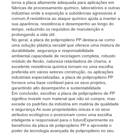
torna a placa altamente adequada para aplicações em
fábricas de processamento químico, laboratórios e outras
indústrias onde a exposição a substâncias agressivas é
Conselho de Publicidade do PP
comum.A resistência ao ataque químico ajuda a manter a
sua aparência, resistência e desempenho ao longo do
tempo, reduzindo os requisitos de manutenção e
Folha de plástico de PP
prolongando a vida útil.
No geral, a placa de polipropileno PP destaca-se como
uma solução plástica versátil que oferece uma mistura de
durabilidade, segurança e responsabilidade
Placa PPS
ambiental.capacidade de reciclagem completa, robusto
módulo de flexão, natureza retardadora de chama, e
excelente resistência química tornam-no uma escolha
Folha de Polipropileno Retardante de Chama
preferida em vários setores.construção, ou aplicações
industriais especializadas, a placa de polipropileno PP
fornece uma base confiável para os seus projetos,
garantindo alto desempenho e sustentabilidade.
Os PP tornam ôca a placa da construção
Em conclusão, escolher a placa de polipropileno de PP
significa investir num material que não só cumpre, mas
excede os padrões da indústria em matéria de qualidade
e segurança.As suas propriedades únicas e os seus
Folha de Parede PP
atributos ecológicos o posicionam como uma escolha
inteligente e responsável para o futuroExperimente os
benefícios da placa de polipropileno PP e aproveite o
folha do polipropileno
poder da tecnologia avançada de polipropileno no seu