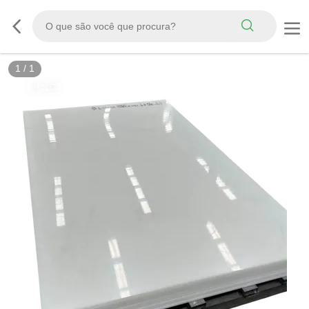
1
/
1