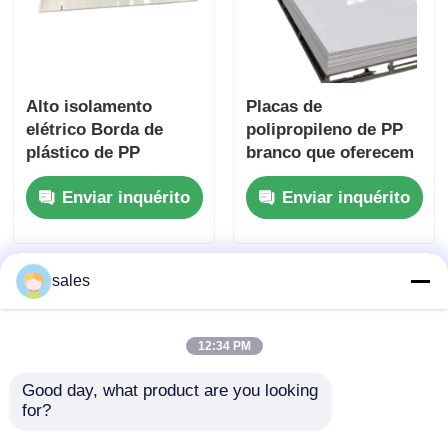
Alto isolamento
Placas de
elétrico Borda de
polipropileno de PP
plástico de PP
branco que oferecem
espessura geralmente
excelente resistência
Enviar inquérito
Enviar inquérito
varia de 1 mm a 20
química resistente a
mm Ideal para usos
impactos e material
elétricos e mecânicos
leve para uso
industrial
sales
12:34 PM
Good day, what product are you looking 
for?