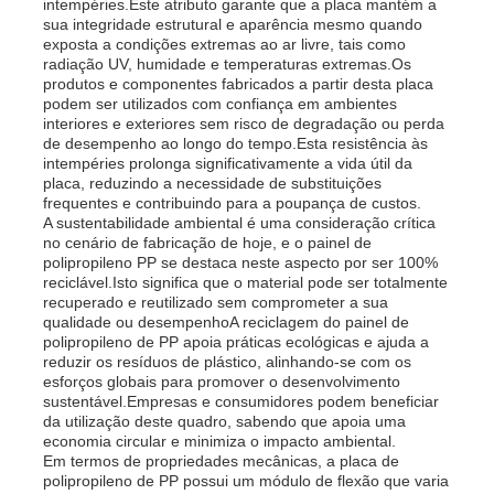
intempéries.Este atributo garante que a placa mantém a
sua integridade estrutural e aparência mesmo quando
exposta a condições extremas ao ar livre, tais como
radiação UV, humidade e temperaturas extremas.Os
produtos e componentes fabricados a partir desta placa
podem ser utilizados com confiança em ambientes
interiores e exteriores sem risco de degradação ou perda
de desempenho ao longo do tempo.Esta resistência às
intempéries prolonga significativamente a vida útil da
placa, reduzindo a necessidade de substituições
frequentes e contribuindo para a poupança de custos.
A sustentabilidade ambiental é uma consideração crítica
no cenário de fabricação de hoje, e o painel de
polipropileno PP se destaca neste aspecto por ser 100%
reciclável.Isto significa que o material pode ser totalmente
recuperado e reutilizado sem comprometer a sua
qualidade ou desempenhoA reciclagem do painel de
polipropileno de PP apoia práticas ecológicas e ajuda a
Casa
reduzir os resíduos de plástico, alinhando-se com os
esforços globais para promover o desenvolvimento
sustentável.Empresas e consumidores podem beneficiar
Produtos
da utilização deste quadro, sabendo que apoia uma
economia circular e minimiza o impacto ambiental.
Em termos de propriedades mecânicas, a placa de
polipropileno de PP possui um módulo de flexão que varia
Quem Somos