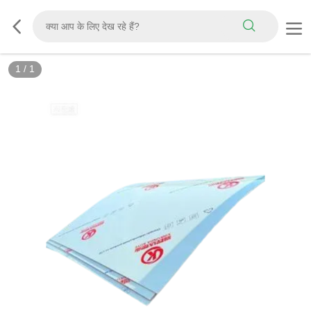
1
/
1