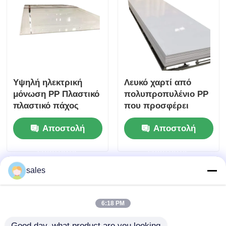
Υψηλή ηλεκτρική
Λευκό χαρτί από
μόνωση PP Πλαστικό
πολυπροπυλένιο PP
πλαστικό πάχος
που προσφέρει
συνήθως κυμαίνεται
εξαιρετική χημική
Αποστολή
Αποστολή
από 1 mm έως 20
αντοχή Ανθεκτικό
mm Ιδανικό για
στις επιπτώσεις και
ερώτησης
ερώτησης
ηλεκτρικές και
ελαφρύ υλικό για
μηχανικές χρήσεις
βιομηχανικά
sales
6:18 PM
Good day, what product are you looking 