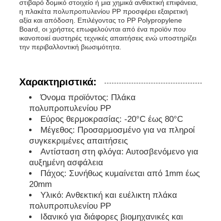
στιβαρό δομικό στοιχείο ή μια χημικά ανθεκτική επιφάνεια,
η πλακέτα πολυπροπυλενίου PP προσφέρει εξαιρετική
αξία και απόδοση. Επιλέγοντας το PP Polypropylene
Σωλήνες PP
Board, οι χρήστες επωφελούνται από ένα προϊόν που
ικανοποιεί αυστηρές τεχνικές απαιτήσεις ενώ υποστηρίζει
την περιβαλλοντική βιωσιμότητα.
Συσκευές σωλήνων από πολυπροπυλένιο
Χαρακτηριστικά:
Όνομα προϊόντος: Πλάκα
πολυπροπυλενίου PP
Εύρος θερμοκρασίας: -20°C έως 80°C
Μέγεθος: Προσαρμοσμένο για να πληροί
συγκεκριμένες απαιτήσεις
Αντίσταση στη φλόγα: Αυτοσβενόμενο για
αυξημένη ασφάλεια
Πάχος: Συνήθως κυμαίνεται από 1mm έως
20mm
Υλικό: Ανθεκτική και ευέλικτη πλάκα
πολυπροπυλενίου PP
Ιδανικό για διάφορες βιομηχανικές και