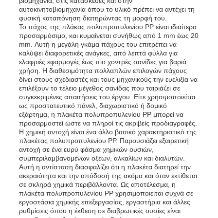
βιομηχανία, στις κατασκευές και στην
αυτοκινητοβιομηχανία όπου το υλικό πρέπει να αντέχει τη
φυσική καταπόνηση διατηρώντας τη μορφή του.
Το πάχος της πλάκας πολυπροπυλενίου PP είναι ιδιαίτερα
Γύρος εργοστασίων
προσαρμόσιμο, και κυμαίνεται συνήθως από 1 mm έως 20
mm. Αυτή η μεγάλη γκάμα πάχους του επιτρέπει να
καλύψει διαφορετικές ανάγκες, από λεπτά φύλλα για
Ποιοτικός έλεγχος
ελαφριές εφαρμογές έως πιο χοντρές σανίδες για βαριά
χρήση. Η διαθεσιμότητα πολλαπλών επιλογών πάχους
δίνει στους σχεδιαστές και τους μηχανικούς την ευελιξία να
επιλέξουν το τέλειο μέγεθος σανίδας που ταιριάζει σε
επαφή
συγκεκριμένες απαιτήσεις του έργου. Είτε χρησιμοποιείται
ως προστατευτικό πάνελ, διαχωριστικό ή δομικό
εξάρτημα, η πλακέτα πολυπροπυλενίου PP μπορεί να
Νέα
προσαρμοστεί ώστε να πληροί τις ακριβείς προδιαγραφές.
Η χημική αντοχή είναι ένα άλλο βασικό χαρακτηριστικό της
πλακέτας πολυπροπυλενίου PP. Παρουσιάζει εξαιρετική
αντοχή σε ένα ευρύ φάσμα χημικών ουσιών,
Όλες οι περιπτώσεις
συμπεριλαμβανομένων οξέων, αλκαλίων και διαλυτών.
Αυτή η αντίσταση διασφαλίζει ότι η πλακέτα διατηρεί την
ακεραιότητα και την απόδοσή της ακόμα και όταν εκτίθεται
Ζητήστε ένα απόσπασμα
σε σκληρά χημικά περιβάλλοντα. Ως αποτέλεσμα, η
πλακέτα πολυπροπυλενίου PP χρησιμοποιείται συχνά σε
εργοστάσια χημικής επεξεργασίας, εργαστήρια και άλλες
ρυθμίσεις όπου η έκθεση σε διαβρωτικές ουσίες είναι
Πλαστικός πίνακας PP