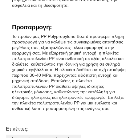
ασφάλεια και τη βιωσιμότητα.
Προσαρμογή:
Το προϊόν μας PP Polypropylene Board προσφέρει πλήρη
προσαρμογή για να καλύψει τις συγκεκριμένες απαιτήσεις
μεγέθους σας, εξασφαλίζοντας τέλεια εφαρμογή στην
εφαρμογή σας. Με εξαιρετική χημική αντοχή, η πλακέτα
πολυπροπυλενίου PP είναι ανθεκτική σε οξέα, αλκάλια και
διαλύτες, καθιστώντας την ιδανική για χρήση σε σκληρά
χημικά περιβάλλοντα. Η πλακέτα διαθέτει αντοχή σε κάμψη
περίπου 30-40 MPa, παρέχοντας αξιόπιστη αντοχή και
μηχανική απόδοση. Επιπλέον, η πλακέτα
πολυπροπυλενίου PP διαθέτει υψηλές ιδιότητες
ηλεκτρικής μόνωσης, καθιστώντας την κατάλληλη για
διάφορες ηλεκτρικές και ηλεκτρονικές εφαρμογές. Επιλέξτε
την πλακέτα πολυπροπυλενίου PP για μια ευέλικτη και
ανθεκτική λύση προσαρμοσμένη στις ανάγκες σας.
Ετικέττες: