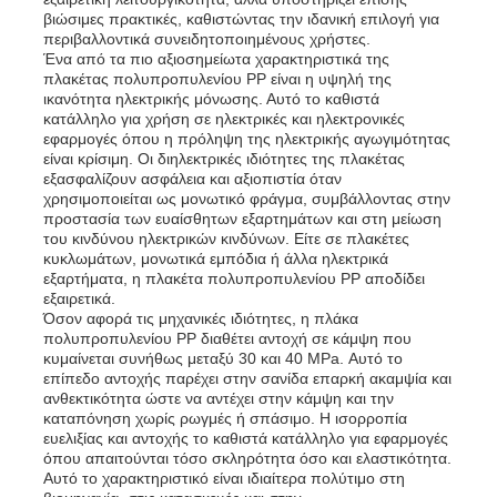
βιώσιμες πρακτικές, καθιστώντας την ιδανική επιλογή για
περιβαλλοντικά συνειδητοποιημένους χρήστες.
Ένα από τα πιο αξιοσημείωτα χαρακτηριστικά της
πλακέτας πολυπροπυλενίου PP είναι η υψηλή της
ικανότητα ηλεκτρικής μόνωσης. Αυτό το καθιστά
κατάλληλο για χρήση σε ηλεκτρικές και ηλεκτρονικές
εφαρμογές όπου η πρόληψη της ηλεκτρικής αγωγιμότητας
είναι κρίσιμη. Οι διηλεκτρικές ιδιότητες της πλακέτας
εξασφαλίζουν ασφάλεια και αξιοπιστία όταν
χρησιμοποιείται ως μονωτικό φράγμα, συμβάλλοντας στην
προστασία των ευαίσθητων εξαρτημάτων και στη μείωση
του κινδύνου ηλεκτρικών κινδύνων. Είτε σε πλακέτες
κυκλωμάτων, μονωτικά εμπόδια ή άλλα ηλεκτρικά
εξαρτήματα, η πλακέτα πολυπροπυλενίου PP αποδίδει
εξαιρετικά.
Όσον αφορά τις μηχανικές ιδιότητες, η πλάκα
πολυπροπυλενίου PP διαθέτει αντοχή σε κάμψη που
Αρχική Σελίδα
κυμαίνεται συνήθως μεταξύ 30 και 40 MPa. Αυτό το
επίπεδο αντοχής παρέχει στην σανίδα επαρκή ακαμψία και
ανθεκτικότητα ώστε να αντέχει στην κάμψη και την
καταπόνηση χωρίς ρωγμές ή σπάσιμο. Η ισορροπία
Προϊόντα
ευελιξίας και αντοχής το καθιστά κατάλληλο για εφαρμογές
όπου απαιτούνται τόσο σκληρότητα όσο και ελαστικότητα.
Αυτό το χαρακτηριστικό είναι ιδιαίτερα πολύτιμο στη
Σχετικά με εμάς