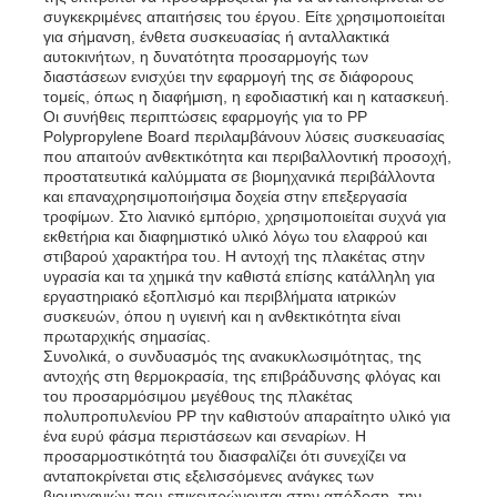
συγκεκριμένες απαιτήσεις του έργου. Είτε χρησιμοποιείται
για σήμανση, ένθετα συσκευασίας ή ανταλλακτικά
αυτοκινήτων, η δυνατότητα προσαρμογής των
διαστάσεων ενισχύει την εφαρμογή της σε διάφορους
τομείς, όπως η διαφήμιση, η εφοδιαστική και η κατασκευή.
Οι συνήθεις περιπτώσεις εφαρμογής για το PP
Polypropylene Board περιλαμβάνουν λύσεις συσκευασίας
που απαιτούν ανθεκτικότητα και περιβαλλοντική προσοχή,
προστατευτικά καλύμματα σε βιομηχανικά περιβάλλοντα
και επαναχρησιμοποιήσιμα δοχεία στην επεξεργασία
τροφίμων. Στο λιανικό εμπόριο, χρησιμοποιείται συχνά για
εκθετήρια και διαφημιστικό υλικό λόγω του ελαφρού και
στιβαρού χαρακτήρα του. Η αντοχή της πλακέτας στην
υγρασία και τα χημικά την καθιστά επίσης κατάλληλη για
εργαστηριακό εξοπλισμό και περιβλήματα ιατρικών
συσκευών, όπου η υγιεινή και η ανθεκτικότητα είναι
πρωταρχικής σημασίας.
Συνολικά, ο συνδυασμός της ανακυκλωσιμότητας, της
αντοχής στη θερμοκρασία, της επιβράδυνσης φλόγας και
του προσαρμόσιμου μεγέθους της πλακέτας
πολυπροπυλενίου PP την καθιστούν απαραίτητο υλικό για
ένα ευρύ φάσμα περιστάσεων και σεναρίων. Η
προσαρμοστικότητά του διασφαλίζει ότι συνεχίζει να
ανταποκρίνεται στις εξελισσόμενες ανάγκες των
βιομηχανιών που επικεντρώνονται στην απόδοση, την