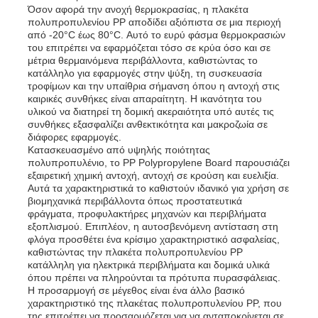
Όσον αφορά την ανοχή θερμοκρασίας, η πλακέτα
πολυπροπυλενίου PP αποδίδει αξιόπιστα σε μια περιοχή
από -20°C έως 80°C. Αυτό το ευρύ φάσμα θερμοκρασιών
του επιτρέπει να εφαρμόζεται τόσο σε κρύα όσο και σε
μέτρια θερμαινόμενα περιβάλλοντα, καθιστώντας το
κατάλληλο για εφαρμογές στην ψύξη, τη συσκευασία
τροφίμων και την υπαίθρια σήμανση όπου η αντοχή στις
καιρικές συνθήκες είναι απαραίτητη. Η ικανότητα του
υλικού να διατηρεί τη δομική ακεραιότητα υπό αυτές τις
συνθήκες εξασφαλίζει ανθεκτικότητα και μακροζωία σε
διάφορες εφαρμογές.
Κατασκευασμένο από υψηλής ποιότητας
πολυπροπυλένιο, το PP Polypropylene Board παρουσιάζει
εξαιρετική χημική αντοχή, αντοχή σε κρούση και ευελιξία.
Αυτά τα χαρακτηριστικά το καθιστούν ιδανικό για χρήση σε
βιομηχανικά περιβάλλοντα όπως προστατευτικά
φράγματα, προφυλακτήρες μηχανών και περιβλήματα
εξοπλισμού. Επιπλέον, η αυτοσβενόμενη αντίσταση στη
φλόγα προσθέτει ένα κρίσιμο χαρακτηριστικό ασφαλείας,
καθιστώντας την πλακέτα πολυπροπυλενίου PP
κατάλληλη για ηλεκτρικά περιβλήματα και δομικά υλικά
όπου πρέπει να πληρούνται τα πρότυπα πυρασφάλειας.
Η προσαρμογή σε μέγεθος είναι ένα άλλο βασικό
χαρακτηριστικό της πλακέτας πολυπροπυλενίου PP, που
της επιτρέπει να προσαρμόζεται για να ανταποκρίνεται σε