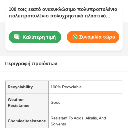
100 τοις εκατό ανακυκλώσιμο πολυπροπυλένιο
πολυπροπυλένιο πολυχρηστικό πλαστικό
φύλλο ιδανικό για κατασκευή και κατασκευή
συσκευασιών
Συνομιλία τώρα
Καλύτερη τιμή
Περιγραφή προϊόντων
Recyclability
100% Recyclable
Weather
Good
Resistance
Resistant To Acids, Alkalis, And
Chemicalresistance
Solvents