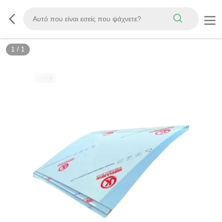
1
/
1