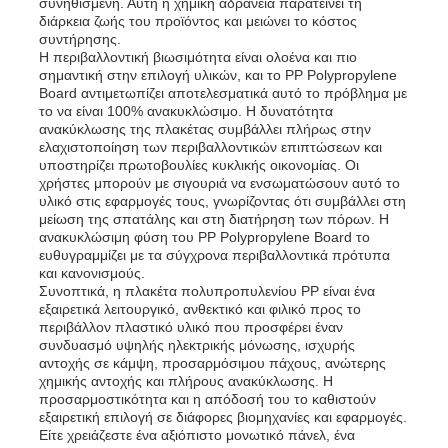
συνηθισμένη. Αυτή η χημική αδράνεια παρατείνει τη
διάρκεια ζωής του προϊόντος και μειώνει το κόστος
συντήρησης.
Διαφημιστική πινακίδα PP
Η περιβαλλοντική βιωσιμότητα είναι ολοένα και πιο
σημαντική στην επιλογή υλικών, και το PP Polypropylene
Board αντιμετωπίζει αποτελεσματικά αυτό το πρόβλημα με
το να είναι 100% ανακυκλώσιμο. Η δυνατότητα
Πλαστικό φύλλο PP
ανακύκλωσης της πλακέτας συμβάλλει πλήρως στην
ελαχιστοποίηση των περιβαλλοντικών επιπτώσεων και
υποστηρίζει πρωτοβουλίες κυκλικής οικονομίας. Οι
Διοικητικό συμβούλιο
χρήστες μπορούν με σιγουριά να ενσωματώσουν αυτό το
υλικό στις εφαρμογές τους, γνωρίζοντας ότι συμβάλλει στη
μείωση της σπατάλης και στη διατήρηση των πόρων. Η
ανακυκλώσιμη φύση του PP Polypropylene Board το
Φύλλο πολυπροπυλενίου επιβραδυντικό φλόγας
ευθυγραμμίζει με τα σύγχρονα περιβαλλοντικά πρότυπα
και κανονισμούς.
Συνοπτικά, η πλακέτα πολυπροπυλενίου PP είναι ένα
Κοίλος πίνακας κατασκευής PP
εξαιρετικά λειτουργικό, ανθεκτικό και φιλικό προς το
περιβάλλον πλαστικό υλικό που προσφέρει έναν
συνδυασμό υψηλής ηλεκτρικής μόνωσης, ισχυρής
αντοχής σε κάμψη, προσαρμόσιμου πάχους, ανώτερης
Φύλλο τοίχου PP
χημικής αντοχής και πλήρους ανακύκλωσης. Η
προσαρμοστικότητα και η απόδοσή του το καθιστούν
εξαιρετική επιλογή σε διάφορες βιομηχανίες και εφαρμογές.
φύλλο πολυπροπυλενίου
Είτε χρειάζεστε ένα αξιόπιστο μονωτικό πάνελ, ένα