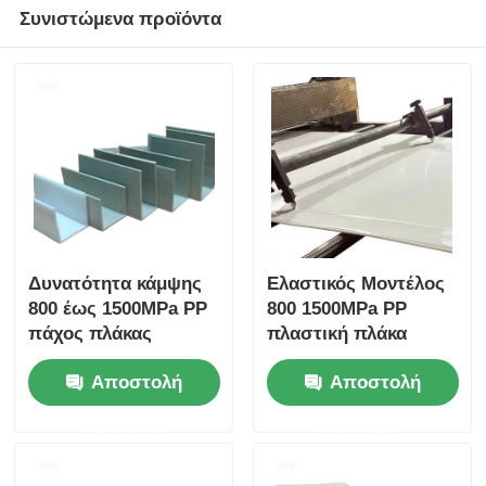
Συνιστώμενα προϊόντα
Δυνατότητα κάμψης
Ελαστικός Μοντέλος
800 έως 1500MPa PP
800 1500MPa PP
πάχος πλάκας
πλαστική πλάκα
πολυπροπυλενίου
φύλλο
Αποστολή
Αποστολή
Συνήθως κυμαίνεται
πολυπροπυλενίου
από 1 mm έως 20
ανθεκτικό στα οξέα
ερώτησης
ερώτησης
mm Ιδανικό για
ανθεκτικό υλικό για
βιομηχανικές
σκληρή χημική
εφαρμογές