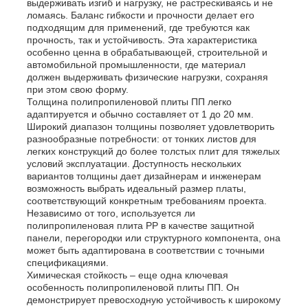
выдерживать изгиб и нагрузку, не растрескиваясь и не
ломаясь. Баланс гибкости и прочности делает его
подходящим для применений, где требуются как
Наша фабрика
прочность, так и устойчивость. Эта характеристика
особенно ценна в обрабатывающей, строительной и
автомобильной промышленности, где материал
должен выдерживать физические нагрузки, сохраняя
контроль качества
при этом свою форму.
Толщина полипропиленовой плиты ПП легко
адаптируется и обычно составляет от 1 до 20 мм.
контактные данные
Широкий диапазон толщины позволяет удовлетворить
разнообразные потребности: от тонких листов для
легких конструкций до более толстых плит для тяжелых
условий эксплуатации. Доступность нескольких
Новости
вариантов толщины дает дизайнерам и инженерам
возможность выбрать идеальный размер платы,
соответствующий конкретным требованиям проекта.
Независимо от того, используется ли
Все случаи
полипропиленовая плита PP в качестве защитной
панели, перегородки или структурного компонента, она
может быть адаптирована в соответствии с точными
Отправить запрос
спецификациями.
Химическая стойкость – еще одна ключевая
особенность полипропиленовой плиты ПП. Он
демонстрирует превосходную устойчивость к широкому
Доска PP пластиковая