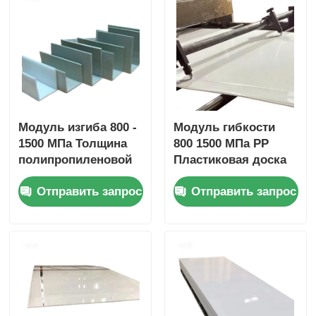
Модуль изгиба 800 -
Модуль гибкости
1500 МПа Толщина
800 1500 МПа PP
полипропиленовой
Пластиковая доска
доски PP обычно
Полипропиленовый
Отправить запрос
Отправить запрос
составляет от 1 мм
лист устойчивый к
до 20 мм Идеально
кислотам Прочный
подходит для
материал для
промышленных
суровых химических
применений
веществ