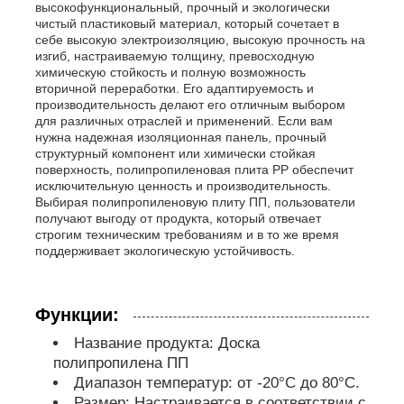
высокофункциональный, прочный и экологически
чистый пластиковый материал, который сочетает в
себе высокую электроизоляцию, высокую прочность на
Трубы из ПП
изгиб, настраиваемую толщину, превосходную
химическую стойкость и полную возможность
вторичной переработки. Его адаптируемость и
фитинги для труб из полипропилена
производительность делают его отличным выбором
для различных отраслей и применений. Если вам
нужна надежная изоляционная панель, прочный
структурный компонент или химически стойкая
поверхность, полипропиленовая плита PP обеспечит
исключительную ценность и производительность.
Выбирая полипропиленовую плиту ПП, пользователи
получают выгоду от продукта, который отвечает
строгим техническим требованиям и в то же время
поддерживает экологическую устойчивость.
Функции:
Название продукта: Доска
полипропилена ПП
Диапазон температур: от -20°C до 80°C.
Размер: Настраивается в соответствии с