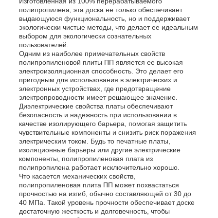
Изготовленная из 100% перерабатываемого
полипропилена, эта доска не только обеспечивает
выдающуюся функциональность, но и поддерживает
экологически чистые методы, что делает ее идеальным
выбором для экологически сознательных
пользователей.
Одним из наиболее примечательных свойств
полипропиленовой плиты ПП является ее высокая
электроизоляционная способность. Это делает его
пригодным для использования в электрических и
электронных устройствах, где предотвращение
электропроводности имеет решающее значение.
Диэлектрические свойства платы обеспечивают
безопасность и надежность при использовании в
качестве изолирующего барьера, помогая защитить
чувствительные компоненты и снизить риск поражения
электрическим током. Будь то печатные платы,
изоляционные барьеры или другие электрические
Главная страница
компоненты, полипропиленовая плата из
полипропилена работает исключительно хорошо.
Что касается механических свойств,
Продукция
полипропиленовая плита ПП может похвастаться
прочностью на изгиб, обычно составляющей от 30 до
40 МПа. Такой уровень прочности обеспечивает доске
достаточную жесткость и долговечность, чтобы
О Компании