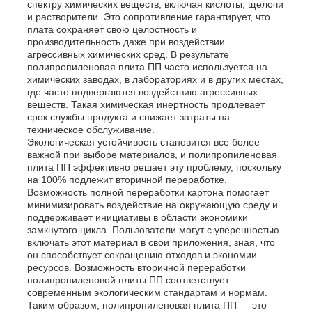
спектру химических веществ, включая кислоты, щелочи
и растворители. Это сопротивление гарантирует, что
плата сохраняет свою целостность и
Рекламный щит из полипропилена
производительность даже при воздействии
агрессивных химических сред. В результате
полипропиленовая плита ПП часто используется на
химических заводах, в лабораториях и в других местах,
Лист из пластика ПП
где часто подвергаются воздействию агрессивных
веществ. Такая химическая инертность продлевает
срок службы продукта и снижает затраты на
Совет по ППС
техническое обслуживание.
Экологическая устойчивость становится все более
важной при выборе материалов, и полипропиленовая
плита ПП эффективно решает эту проблему, поскольку
Огнеупорный полипропиленовый лист
на 100% подлежит вторичной переработке.
Возможность полной переработки картона помогает
минимизировать воздействие на окружающую среду и
PP выдалбливают доску конструкции
поддерживает инициативы в области экономики
замкнутого цикла. Пользователи могут с уверенностью
включать этот материал в свои приложения, зная, что
он способствует сокращению отходов и экономии
Стенные листы из ПП
ресурсов. Возможность вторичной переработки
полипропиленовой плиты ПП соответствует
современным экологическим стандартам и нормам.
лист полипропилена
Таким образом, полипропиленовая плита ПП — это