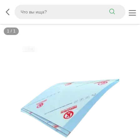
1
/
1