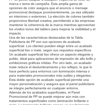
marca o tema de campaña. Esta amplia gama de
opciones de color asegura que el anuncio o mensaje
promocional destaque prominentemente, ya sea utilizado
en interiores o exteriores. La elección de colores también
proporciona libertad creativa, permitiendo a las empresas
mantener la coherencia de la marca mientras aprovechan
los vívidos tonos del tablero para mejorar la visibilidad y el
impacto.
Una de las características destacadas de la Tabla
Publicitaria de PP son sus opciones de acabado
superficial. Los clientes pueden elegir entre un acabado
superficial liso o mate, según sus requisitos específicos.
Un acabado superficial liso ofrece un aspecto elegante y
pulido, ideal para aplicaciones de impresión de alto brillo y
exhibiciones gráficas nítidas. Por otro lado, un acabado
mate reduce el deslumbramiento y los reflejos, lo que lo
hace perfecto para entornos con iluminación intensa o
Inicio
para materiales promocionales más sutiles y elegantes.
Esta doble opción de acabado superficial permite una
mayor personalización y asegura que el panel publicitario
se integre perfectamente en cualquier entorno.
Productos
Además de los acabados superficiales, el Panel
Promocional de PP se puede mejorar aún más con
tratamientos superficiales como laminación brillante o
Sobre nosotros
mate. La laminación brillante agrega un recubrimiento