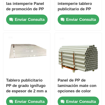
las intemperie Panel
intemperie tablero
de promoción de PP
publicitario de PP
Construcción de
que ofrece una
Enviar Consulta
Enviar Consulta
polipropileno
superficie lisa o mate
adecuado para
Apto para diversos
soluciones
anuncios y
publicitarias al aire
señalización al aire
libre
libre
Tablero publicitario
Panel de PP de
PP de grado ignífugo
laminación mate con
de espesor de 2 mm a
opciones de color
10 mm y buena
blanco gris beige cian
Enviar Consulta
Enviar Consulta
resistencia al clima
azul adecuado para