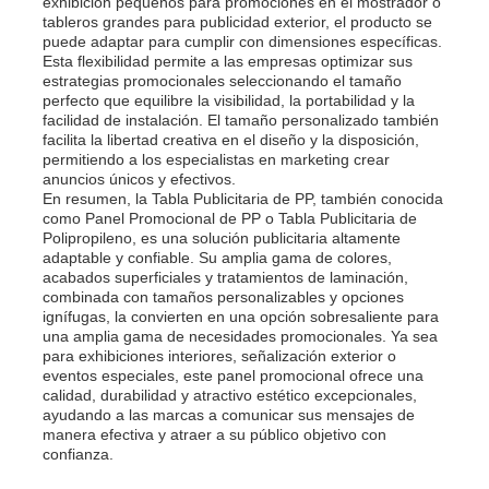
exhibición pequeños para promociones en el mostrador o
tableros grandes para publicidad exterior, el producto se
puede adaptar para cumplir con dimensiones específicas.
Junta de publicidad de PP
Esta flexibilidad permite a las empresas optimizar sus
estrategias promocionales seleccionando el tamaño
perfecto que equilibre la visibilidad, la portabilidad y la
facilidad de instalación. El tamaño personalizado también
Lámina de PP Plástico
facilita la libertad creativa en el diseño y la disposición,
permitiendo a los especialistas en marketing crear
anuncios únicos y efectivos.
Consejo de APP
En resumen, la Tabla Publicitaria de PP, también conocida
como Panel Promocional de PP o Tabla Publicitaria de
Polipropileno, es una solución publicitaria altamente
adaptable y confiable. Su amplia gama de colores,
Hoja de polipropileno ignífugo
acabados superficiales y tratamientos de laminación,
combinada con tamaños personalizables y opciones
ignífugas, la convierten en una opción sobresaliente para
Los PP ahuecan el tablero de la construcción
una amplia gama de necesidades promocionales. Ya sea
para exhibiciones interiores, señalización exterior o
eventos especiales, este panel promocional ofrece una
calidad, durabilidad y atractivo estético excepcionales,
Lámina de pared PP
ayudando a las marcas a comunicar sus mensajes de
manera efectiva y atraer a su público objetivo con
confianza.
hoja del polipropileno