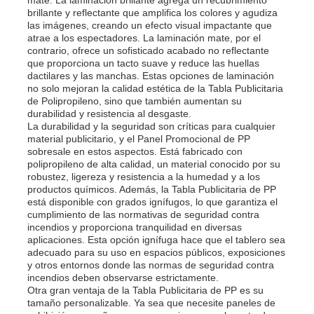
brillante y reflectante que amplifica los colores y agudiza
las imágenes, creando un efecto visual impactante que
atrae a los espectadores. La laminación mate, por el
Visita a la fábrica
contrario, ofrece un sofisticado acabado no reflectante
que proporciona un tacto suave y reduce las huellas
dactilares y las manchas. Estas opciones de laminación
Control de Calidad
no solo mejoran la calidad estética de la Tabla Publicitaria
de Polipropileno, sino que también aumentan su
durabilidad y resistencia al desgaste.
La durabilidad y la seguridad son críticas para cualquier
Contacto
material publicitario, y el Panel Promocional de PP
sobresale en estos aspectos. Está fabricado con
polipropileno de alta calidad, un material conocido por su
noticias
robustez, ligereza y resistencia a la humedad y a los
productos químicos. Además, la Tabla Publicitaria de PP
está disponible con grados ignífugos, lo que garantiza el
cumplimiento de las normativas de seguridad contra
Todos los casos
incendios y proporciona tranquilidad en diversas
aplicaciones. Esta opción ignífuga hace que el tablero sea
adecuado para su uso en espacios públicos, exposiciones
Solicitar una cotización
y otros entornos donde las normas de seguridad contra
incendios deben observarse estrictamente.
Otra gran ventaja de la Tabla Publicitaria de PP es su
tamaño personalizable. Ya sea que necesite paneles de
Tablero plástico de los PP