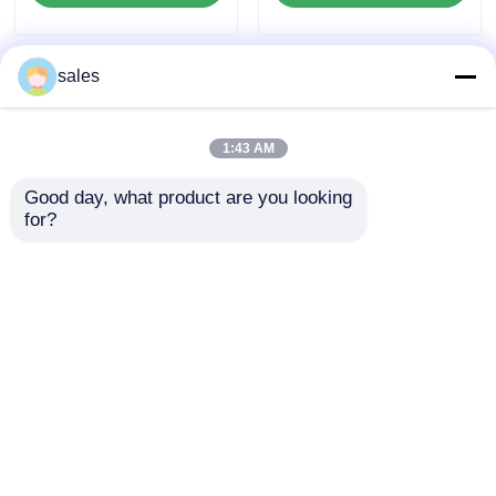
adecuado para
pantallas de
señalización exterior
marketing
profesionales
sales
1:43 AM
Good day, what product are you looking 
for?
Tablero publicitario
Tablero publicitario
PP de grado ignífugo
de polipropileno
Personalizable
beige versátil y
duradero Ideal para
duradero, ideal para
Enviar Consulta
Enviar Consulta
señalización exterior
impresión, corte y
interior y pantallas de
usos de marketing
marketing
minorista
Inicio
Mapa del Sitio
Contactar Ahora
Desktop Site
Mapa del Sitio
Políticas de privacidad