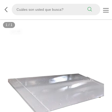
1
/
1