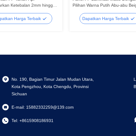
rkan Ketebalan 2mm hingga
Pilihan Warna Putih Abu-abu Bei
an Ketahanan Cuaca yang
Cyan Biru Cocok untuk Tampilan
cok untuk Papan Nama Luar
Pemasaran Profesional
patkan Harga Terbaik
Dapatkan Harga Terbaik
n
No. 190, Bagian Timur Jalan Mudan Utara,
L
Kota Pengzhou, Kota Chengdu, Provinsi
B
Sichuan
E-mail:
15882332259@139.com
Tel:
+8615908186931