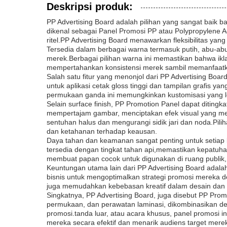
Deskripsi produk:
PP Advertising Board adalah pilihan yang sangat baik b
dikenal sebagai Panel Promosi PP atau Polypropylene 
ritel.PP Advertising Board menawarkan fleksibilitas yan
Tersedia dalam berbagai warna termasuk putih, abu-ab
merek.Berbagai pilihan warna ini memastikan bahwa ik
mempertahankan konsistensi merek sambil memanfaatka
Salah satu fitur yang menonjol dari PP Advertising Bo
untuk aplikasi cetak gloss tinggi dan tampilan grafis 
permukaan ganda ini memungkinkan kustomisasi yang l
Selain surface finish, PP Promotion Panel dapat ditingk
mempertajam gambar, menciptakan efek visual yang men
sentuhan halus dan mengurangi sidik jari dan noda.Pilih
dan ketahanan terhadap keausan.
Daya tahan dan keamanan sangat penting untuk setiap b
tersedia dengan tingkat tahan api,memastikan kepatuha
membuat papan cocok untuk digunakan di ruang publik,
Keuntungan utama lain dari PP Advertising Board adala
bisnis untuk mengoptimalkan strategi promosi mereka d
juga memudahkan kebebasan kreatif dalam desain dan t
Singkatnya, PP Advertising Board, juga disebut PP Prom
permukaan, dan perawatan laminasi, dikombinasikan den
promosi.tanda luar, atau acara khusus, panel promosi 
mereka secara efektif dan menarik audiens target merek