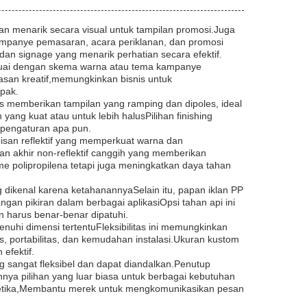
dan menarik secara visual untuk tampilan promosi.Juga
ampanye pemasaran, acara periklanan, dan promosi
 dan signage yang menarik perhatian secara efektif.
sesuai dengan skema warna atau tema kampanye
asan kreatif,memungkinkan bisnis untuk
pak.
us memberikan tampilan yang ramping dan dipoles, ideal
ang kuat atau untuk lebih halusPilihan finishing
 pengaturan apa pun.
apisan reflektif yang memperkuat warna dan
n akhir non-reflektif canggih yang memberikan
ame polipropilena tetapi juga meningkatkan daya tahan
dikenal karena ketahanannyaSelain itu, papan iklan PP
an pikiran dalam berbagai aplikasiOpsi tahan api ini
 harus benar-benar dipatuhi.
uhi dimensi tertentuFleksibilitas ini memungkinkan
, portabilitas, dan kemudahan instalasi.Ukuran kustom
efektif.
g sangat fleksibel dan dapat diandalkan.Penutup
nya pilihan yang luar biasa untuk berbagai kebutuhan
 estetika,Membantu merek untuk mengkomunikasikan pesan