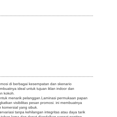
mosi di berbagai kesempatan dan skenario
membuatnya ideal untuk tujuan iklan indoor dan
un kokoh.
k untuk menarik pelanggan.Laminasi permukaan papan
gkatkan visibilitas pesan promosi. ini membuatnya
n komersial yang sibuk.
ariasi tanpa kehilangan integritas atau daya tarik
 tahan lama dan dapat diandalkan sangat penting.