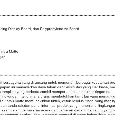
ising Display Board, dan Polypropylene Ad Board
inasi Matte
ngan
gat serbaguna yang dirancang untuk memenuhi berbagai kebutuhan pro
gi, papan ini menawarkan daya tahan dan fleksibilitas yang luar biasa, 
 tampilan yang berbeda sambil mempertahankan struktur ringan nam
di lingkungan ritel di mana bisnis membutuhkan tampilan yang menari
ilau atau matte memungkinkan untuk, cetak resolusi tinggi yang menin
pan tanda rak,dan panel informasi produk yang menonjol di lingkunga
gunakan dalam pemasaran acara dan pameran dagang.dan suhu yang berv
r ruangan, festival, dan kampanye promosi di mana bahan iklan yang