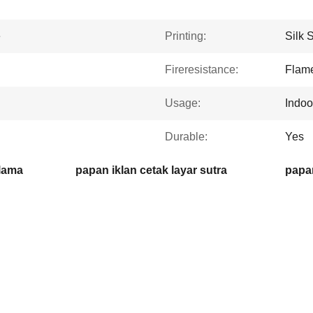
e
Printing:
Silk 
Fireresistance:
Flame
Usage:
Indoo
Durable:
Yes
lama
papan iklan cetak layar sutra
papan