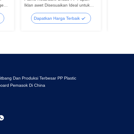
ge
Iklan awet Disesuaikan Ideal untuk
Serbaguna t
signage luar ruangan dalam ruangan
Ideal untuk
dan tampilan pemasaran
dan penggun
Dapatkan Harga Terbaik
Dapatk
itbang Dan Produksi Terbesar PP Plastic
oard Pemasok Di China