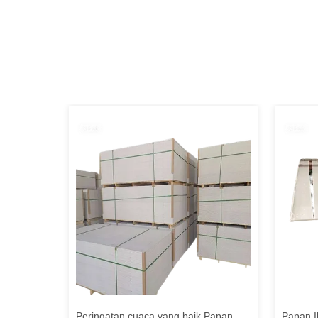
Papan
Peringatan cuaca yang baik Papan
Papan I