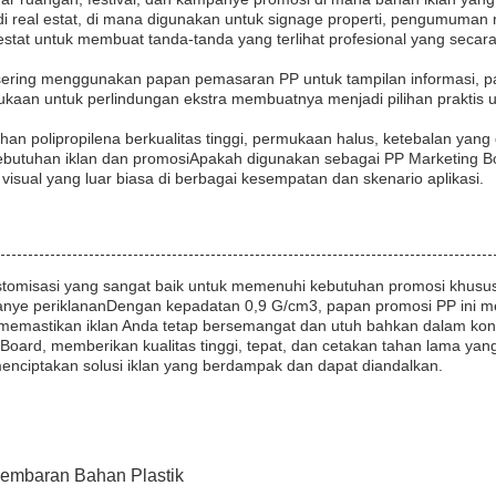
di real estat, di mana digunakan untuk signage properti, pengumuman
estat untuk membuat tanda-tanda yang terlihat profesional yang secar
an sering menggunakan papan pemasaran PP untuk tampilan informas
n untuk perlindungan ekstra membuatnya menjadi pilihan praktis unt
han polipropilena berkualitas tinggi, permukaan halus, ketebalan yan
ebutuhan iklan dan promosiApakah digunakan sebagai PP Marketing Bo
visual yang luar biasa di berbagai kesempatan dan skenario aplikasi.
tomisasi yang sangat baik untuk memenuhi kebutuhan promosi khusus
anye periklananDengan kepadatan 0,9 G/cm3, papan promosi PP ini me
n.memastikan iklan Anda tetap bersemangat dan utuh bahkan dalam k
ay Board, memberikan kualitas tinggi, tepat, dan cetakan tahan lama y
enciptakan solusi iklan yang berdampak dan dapat diandalkan.
embaran Bahan Plastik