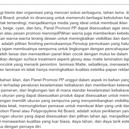
agi bisnis dan organisasi yang mencari solusi serbaguna, tahan lama, 
Ad Board, produk ini dirancang untuk memenuhi berbagai kebutuhan k
g tak tertandingi, menjadikannya media yang ideal untuk membuat iklan
u, beige, cyan, dan biru, Panel Promosi PP dapat disesuaikan agar 
lan atau pesan promosi menonjolPilihan warna juga memberikan kebeb
n warna-warna terang dewan untuk meningkatkan visibilitas dan dam
ard adalah pilihan finishing permukaannya.Penutup permukaan yang hal
yang tajam.membuatnya sempurna untuk lingkungan dengan pencahayaan y
ebih besar dan memastikan panel iklan cocok dengan mulus ke dalam
atkan dengan surface treatment seperti glossy atau matte lamination.l
colok yang menarik penonton. laminasi Matte, sebaliknya, menawarka
an laminasi ini tidak hanya meningkatkan kualitas estetika papan rekl
ahan iklan, dan Panel Promosi PP unggul dalam aspek ini.bahan yang 
n terhadap peraturan keselamatan kebakaran dan memberikan ketenang
 pameran, dan lingkungan lain di mana standar keselamatan kebakaran
h ukuran yang dapat disesuaikan.produk dapat disesuaikan untuk memen
engan memilih ukuran yang sempurna yang menyeimbangkan visibilitas
ata letak, memungkinkan pemasar untuk membuat iklan yang unik dan 
otion Panel atau Polypropylene Ad Board, adalah solusi periklanan yan
gan ukuran yang dapat disesuaikan dan pilihan tahan api, menjadikan
ini menawarkan kualitas yang luar biasa, daya tahan, dan daya tarik
a dengan percaya diri.