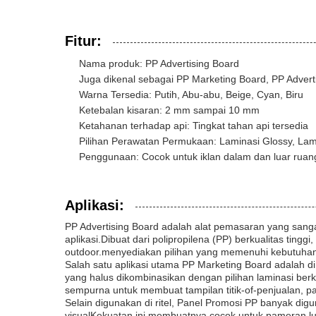
Fitur:
Nama produk: PP Advertising Board
Juga dikenal sebagai PP Marketing Board, PP Advert
Warna Tersedia: Putih, Abu-abu, Beige, Cyan, Biru
Ketebalan kisaran: 2 mm sampai 10 mm
Ketahanan terhadap api: Tingkat tahan api tersedia
Pilihan Perawatan Permukaan: Laminasi Glossy, Lam
Penggunaan: Cocok untuk iklan dalam dan luar rua
Aplikasi:
PP Advertising Board adalah alat pemasaran yang san
aplikasi.Dibuat dari polipropilena (PP) berkualitas ting
outdoor.menyediakan pilihan yang memenuhi kebutuhan
Salah satu aplikasi utama PP Marketing Board adalah 
yang halus dikombinasikan dengan pilihan laminasi berk
sempurna untuk membuat tampilan titik-of-penjualan, pa
Selain digunakan di ritel, Panel Promosi PP banyak di
visualKekuatan ini membuatnya cocok untuk pameran lua