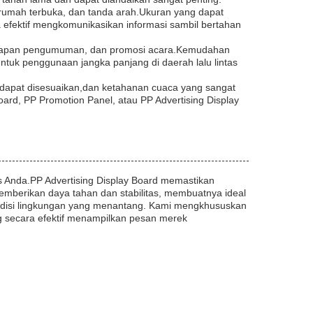
 rumah terbuka, dan tanda arah.Ukuran yang dapat
a efektif mengkomunikasikan informasi sambil bertahan
i, papan pengumuman, dan promosi acara.Kemudahan
uk penggunaan jangka panjang di daerah lalu lintas
g dapat disesuaikan,dan ketahanan cuaca yang sangat
ard, PP Promotion Panel, atau PP Advertising Display
 Anda.PP Advertising Display Board memastikan
mberikan daya tahan dan stabilitas, membuatnya ideal
ondisi lingkungan yang menantang. Kami mengkhususkan
ang secara efektif menampilkan pesan merek