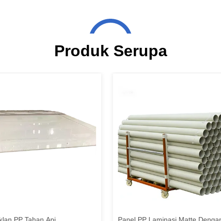
Produk Serupa
klan PP Tahan Api
Panel PP Laminasi Matte Denga