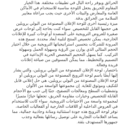
الحرائق ويوفر راحة البال في تطبيقات مختلفة. هذا الخيار
المقاوم للحريق يجعل اللوحة مناسبة للاستخدام في الأماكن
العامة والمعارض والبيئات الأخرى حيث يجب مراعاة معايير
جولة في المعمل
السلامة من الحرائق بدقة.
ميزة رئيسية أخرى للوحة الإعلان المصنوعة من البولي بروبلين
هي حجمها القابل للتخصيص. سواء كنت بحاجة إلى لوحات عرض
صغيرة للعروض الترويجية على المنضدة أو لوحات كبيرة للإعلانات
ضبط الجودة
الخارجية، يمكن تخصيص المنتج لتلبية أبعاد محددة. تسمح هذه
المرونة للشركات بتحسين استراتيجياتها الترويجية من خلال اختيار
الحجم المثالي الذي يوازن بين الرؤية وسهولة الحمل وسهولة
اتصل بنا
التركيب. كما يسهل التحجيم المخصص الحرية الإبداعية في
التصميم والتخطيط، مما يمكّن المسوقين من صياغة إعلانات
فريدة وفعالة.
باختصار، لوحة الإعلان المصنوعة من البولي بروبلين، والتي يشار
أخبار
إليها أيضًا باسم لوحة الترويج المصنوعة من البولي بروبلين أو
لوحة الإعلان المصنوعة من البولي بروبلين، هي حل إعلاني قابل
للتكيف وموثوق للغاية. إن مجموعتها الواسعة من الألوان
جميع القضايا
وتشطيبات السطح ومعالجات التصفيح، جنبًا إلى جنب مع الأحجام
القابلة للتخصيص وخيارات مقاومة الحريق، تجعلها خيارًا متميزًا
لمجموعة واسعة من الاحتياجات الترويجية. سواء كانت للاستخدام
في العروض الداخلية أو اللافتات الخارجية أو الفعاليات الخاصة،
طلب اقتباس
توفر لوحة الترويج هذه جودة استثنائية ومتانة وجاذبية جمالية، مما
يساعد العلامات التجارية على توصيل رسائلها بفعالية وجذب
جمهورها المستهدف بثقة.
لوحات بلاستيكية