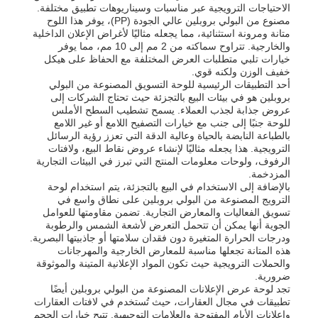
الاحتياجات الترويجية عبر مناسبات وسيناريوهات تطبيق مختلفة.
مصنوع من البولي بروبلين عالي الجودة (PP)، يوفر هذا اللوح
متانة ومرونة استثنائية، مما يجعله مثاليًا لأغراض الإعلان الداخلية
أنابيب بي بي
والخارجية. تتراوح سماكته من 2 مم إلى 10 مم، مما يوفر
خيارات تلبي متطلبات العرض المختلفة مع الحفاظ على هيكل
خفيف الوزن ولكنه قوي.
أدوات أنابيب البولي بروبيلين
أحد التطبيقات الرئيسية للوحة التسويق المصنوعة من البولي
بروبلين هو في بيئات البيع بالتجزئة حيث تحتاج الشركات إلى
عروض جذابة لجذب العملاء. يسمح تشطيب السطح الأملس
للوحة جنبًا إلى جنب مع خيارات التصفيح اللامع أو غير اللامع
بالطباعة النابضة بالحياة وعالية الدقة التي تعزز رؤية الرسائل
الترويجية. هذا يجعله مثاليًا لإنشاء عروض نقاط البيع، ولافتات
الرفوف، ولوحات معلومات المنتج التي تبرز في البيئات التجارية
المزدخمة.
بالإضافة إلى الاستخدام في البيع بالتجزئة، يتم استخدام لوحة
الترويج المصنوعة من البولي بروبلين على نطاق واسع في
تسويق الفعاليات والمعارض التجارية. تضمن مقاومتها للعوامل
الجوية أنها يمكن أن تتحمل التعرض لأشعة الشمس والرطوبة
ودرجات الحرارة المتغيرة دون فقدان سلامتها أو جاذبيتها البصرية.
هذه المتانة تجعلها مناسبة للمعارض الخارجية والمهرجانات
والحملات الترويجية حيث تكون المواد الإعلانية المتينة والموثوقة
ضرورية.
تجد لوحة عرض الإعلانات المصنوعة من البولي بروبلين أيضًا
تطبيقات في مجال العقارات، حيث تُستخدم في لافتات العقارات
وإعلانات الأيام المفتوحة والعلامات التوجيهية. تتيح خيارات الحجم