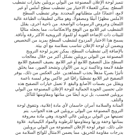
تتميز لوحة الإعلان المصنوعة من البولي بروبلين بخيارات تشطيب
السطح. يمكن للعملاء الاختيار بين تشطيب سطح أملس أو غير
لامع، اعتمادًا على متطلباتهم المحددة. يوفر تشطيب السطح
الأملس مظهرًا أنيقًا ومصقولًا، وهو مثالي لتطبيقات الطباعة عالية
اللمعان وعروض الرسومات الواضحة. من ناحية أخرى، يقلل
التشطيب غير اللامع من الوهج والانعكاسات، مما يجعله مثاليًا
للبيئات ذات الإضاءة القوية أو للمواد الترويجية الأكثر رقة وأناقة.
يسمح هذا الاختيار المزدوج لتشطيب السطح بمزيد من التخصيص
ويضمن أن لوحة الإعلان تتناسب بسلاسة مع أي بيئة.
بالإضافة إلى تشطيبات السطح، يمكن تعزيز لوحة الترويج
المصنوعة من البولي بروبلين بشكل أكبر من خلال معالجات
السطح مثل التصفيح اللامع أو غير اللامع. يضيف التصفيح اللامع
طبقة لامعة وعاكسة تزيد من الألوان وتشحذ الصور، مما يخلق
تأثيرًا بصريًا مذهلاً يجذب المشاهدين. على العكس من ذلك، يوفر
التصفيح غير اللامع تشطيبًا راقيًا غير عاكس يوفر لمسة ناعمة
ويقلل من بصمات الأصابع والبقع. لا تعمل خيارات التصفيح هذه
على تحسين الجودة الجمالية للوحة الإعلان المصنوعة من البولي
بروبلين فحسب، بل تزيد أيضًا من متانتها ومقاومتها للتآكل
منزل
والتلف.
المتانة والسلامة أمران حاسمان لأي مادة إعلانية، وتتفوق لوحة
الترويج المصنوعة من البولي بروبلين في هذه الجوانب. يتم
المنتجات
تصنيعها من البولي بروبلين عالي الجودة، وهي مادة معروفة
بمتانتها وخفة وزنها ومقاومتها للرطوبة والمواد الكيميائية. علاوة
على ذلك، تتوفر لوحة الإعلان المصنوعة من البولي بروبلين
بدرجات مقاومة للحريق، مما يضمن الامتثال للوائح السلامة من
حول بنا