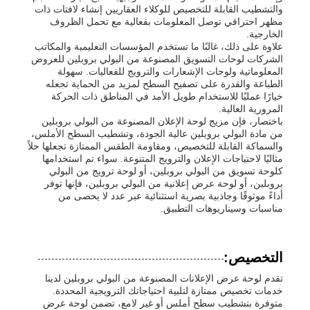
والتشطيب القابلة للتخصيص للوكلاء العقاريين إنشاء لافتات ذات
مظهر احترافي توصل المعلومات بفعالية مع تحمل الظروف
الخارجية.
علاوة على ذلك، غالبًا ما تستخدم المؤسسات التعليمية والمكاتب
الشركات لوحات التسويق المصنوعة من البولي بروبلين للعروض
المعلوماتية ولوحات الإشعارات والترويج للفعاليات. سهولة
الطباعة والقدرة على تصفيح السطح لمزيد من الحماية تجعله
خيارًا عمليًا للاستخدام طويل الأمد في المناطق ذات الحركة
المرورية العالية.
باختصار، فإن مزيج لوحة الإعلان المصنوعة من البولي بروبلين
من مادة البولي بروبلين عالية الجودة، وتشطيب السطح الأملس،
والسماكة القابلة للتخصيص، ومقاومة الطقس الممتازة تجعلها حلاً
مثاليًا لاحتياجات الإعلان والترويج المتنوعة. سواء تم استخدامها
كلوحة تسويق من البولي بروبلين، أو لوحة ترويج من البولي
بروبلين، أو لوحة عرض إعلانية من البولي بروبلين، فإنها توفر
أداءً موثوقًا وجاذبية بصرية استثنائية عبر عدد لا يحصى من
مناسبات وسيناريوهات التطبيق.
التخصيص:
تقدم لوحة عرض الإعلانات المصنوعة من البولي بروبلين لدينا
خدمات تخصيص ممتازة لتلبية احتياجاتك الترويجية المحددة.
متوفرة بتشطيب سطح أملس أو غير لامع، تضمن لوحة عرض