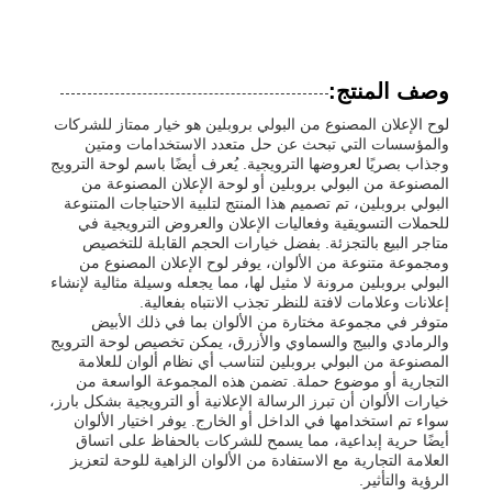
وصف المنتج:
لوح الإعلان المصنوع من البولي بروبلين هو خيار ممتاز للشركات
والمؤسسات التي تبحث عن حل متعدد الاستخدامات ومتين
وجذاب بصريًا لعروضها الترويجية. يُعرف أيضًا باسم لوحة الترويج
المصنوعة من البولي بروبلين أو لوحة الإعلان المصنوعة من
البولي بروبلين، تم تصميم هذا المنتج لتلبية الاحتياجات المتنوعة
للحملات التسويقية وفعاليات الإعلان والعروض الترويجية في
متاجر البيع بالتجزئة. بفضل خيارات الحجم القابلة للتخصيص
ومجموعة متنوعة من الألوان، يوفر لوح الإعلان المصنوع من
البولي بروبلين مرونة لا مثيل لها، مما يجعله وسيلة مثالية لإنشاء
إعلانات وعلامات لافتة للنظر تجذب الانتباه بفعالية.
متوفر في مجموعة مختارة من الألوان بما في ذلك الأبيض
والرمادي والبيج والسماوي والأزرق، يمكن تخصيص لوحة الترويج
المصنوعة من البولي بروبلين لتناسب أي نظام ألوان للعلامة
التجارية أو موضوع حملة. تضمن هذه المجموعة الواسعة من
خيارات الألوان أن تبرز الرسالة الإعلانية أو الترويجية بشكل بارز،
سواء تم استخدامها في الداخل أو الخارج. يوفر اختيار الألوان
أيضًا حرية إبداعية، مما يسمح للشركات بالحفاظ على اتساق
العلامة التجارية مع الاستفادة من الألوان الزاهية للوحة لتعزيز
الرؤية والتأثير.