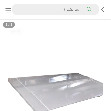
1
/
1