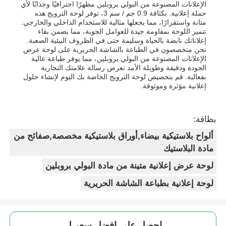
الإعلانات المصنوعة من البولي بروبلين مظهرًا احترافيًا وجذابًا لأي
حملة إعلانية. بكثافة 0.9 جم / سم 3، توفر لوحة الترويج هذه
متانة واستقرارًا، مما يجعلها مثالية للاستخدام الداخلي والخارجي.
تتميز اللوحة بمقاومة جيدة للعوامل الجوية، مما يضمن بقاء
إعلاناتك نابضة بالحياة وسليمة حتى في الظروف البيئية الصعبة.
نحن متخصصون في الطباعة بالشاشة الحريرية على لوحة عرض
الإعلانات المصنوعة من البولي بروبلين، مما يوفر طباعة عالية
الجودة ودقيقة وطويلة الأمد تعرض رسالة علامتك التجارية
بفعالية. قم بتخصيص لوحة الترويج الخاصة بك اليوم لإنشاء حلول
إعلانية مؤثرة وموثوقة.
بطاقة:
ألواح بلاستيكية بيضاء,أوراق بلاستيكية مخصصة,صفائح من
مادة البلاستيك
لوحة عرض إعلانية متينة من مادة البولي بروبلين
لوحة إعلانية بطباعة الشاشة الحريرية
احصل على افضل سعر ل