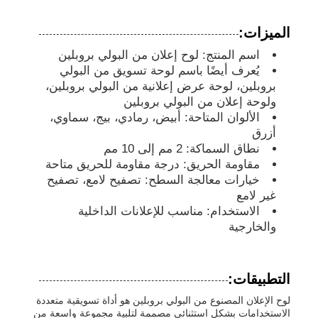
الميزات:
لوحة إعلانية من البولي بروبلين
اسم المنتج: لوح إعلان من البولي بروبلين
يُعرف أيضًا باسم لوحة تسويق من البولي
صفائح بلاستيكية من البولي بروبيلين
بروبلين، لوحة عرض إعلانية من البولي بروبلين،
ولوحة إعلان من البولي بروبلين
الألوان المتاحة: أبيض، رمادي، بيج، سماوي،
مجلس PPS
أزرق
نطاق السماكة: 2 مم إلى 10 مم
مقاومة الحريق: درجة مقاومة للحريق متاحة
ورق البولي بروبيلين المقاوم للنار
خيارات معالجة السطح: تصفيح لامع، تصفيح
غير لامع
الاستخدام: مناسب للإعلانات الداخلية
لوح بناء مجوف من البولي بروبلين
والخارجية
ورق حائط PP
التطبيقات:
لوح الإعلان المصنوع من البولي بروبلين هو أداة تسويقية متعددة
صفائح البولي بروبيلين
الاستخدامات بشكل استثنائي مصممة لتلبية مجموعة واسعة من