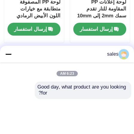
لوحة إعلانات PP
لوحة PP المصفوفة
المقاومة للنار تقدم
متطابقة مع خيارات
سمك 2mm إلى 10mm
اللون الأبيض الرمادي
ومقاومة الطقس الجيد
البيج الصين الأزرق
إرسال استفسار
إرسال استفسار
مناسبة للإشارات
مناسبة للعروض
الخارجية
التسويقية المهنية
sales
6:23 AM
Good day, what product are you looking 
for?
لوح إعلاني من البولي
لوحة إعلانات البولي
بروبلين مقاوم للحريق،
بروبيلين البيج متعددة
متين، قابل للتخصيص،
الاستخدامات المقاومة
مثالي للافتات الداخلية
للضغط لوحة إعلانات PP
إرسال استفسار
إرسال استفسار