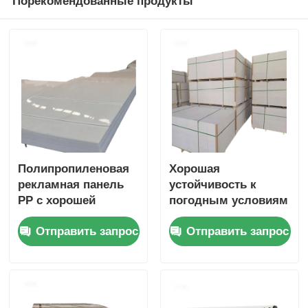
Порекомендованные продукты
Полипропиленовая
Хорошая
рекламная панель
устойчивость к
PP с хорошей
погодным условиям
атмосферостойкост
Рекламная доска PP
Отправить запрос
Отправить запрос
ью, подходит для
с гладкой или
наружной рекламы
матовой
поверхностью
Подходит для
различных