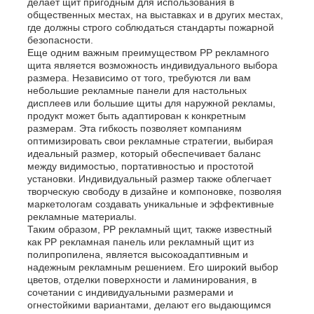
делает щит пригодным для использования в
общественных местах, на выставках и в других местах,
где должны строго соблюдаться стандарты пожарной
Рекламный щит из полипропилена
безопасности.
Еще одним важным преимуществом PP рекламного
щита является возможность индивидуального выбора
размера. Независимо от того, требуются ли вам
Лист из пластика ПП
небольшие рекламные панели для настольных
дисплеев или большие щиты для наружной рекламы,
продукт может быть адаптирован к конкретным
Совет по ППС
размерам. Эта гибкость позволяет компаниям
оптимизировать свои рекламные стратегии, выбирая
идеальный размер, который обеспечивает баланс
между видимостью, портативностью и простотой
Огнеупорный полипропиленовый лист
установки. Индивидуальный размер также облегчает
творческую свободу в дизайне и компоновке, позволяя
маркетологам создавать уникальные и эффективные
PP выдалбливают доску конструкции
рекламные материалы.
Таким образом, PP рекламный щит, также известный
как PP рекламная панель или рекламный щит из
полипропилена, является высокоадаптивным и
Стенные листы из ПП
надежным рекламным решением. Его широкий выбор
цветов, отделки поверхности и ламинирования, в
сочетании с индивидуальными размерами и
лист полипропилена
огнестойкими вариантами, делают его выдающимся