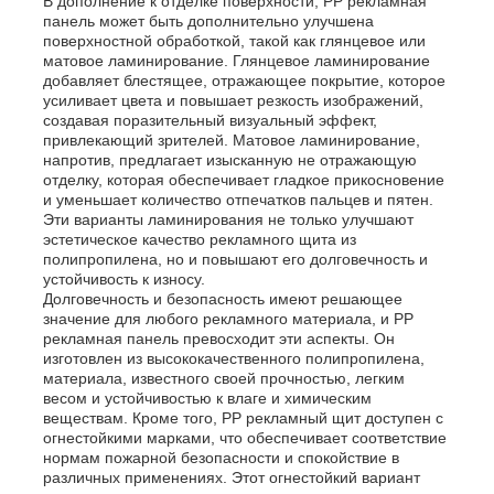
В дополнение к отделке поверхности, PP рекламная
панель может быть дополнительно улучшена
поверхностной обработкой, такой как глянцевое или
матовое ламинирование. Глянцевое ламинирование
Наша фабрика
добавляет блестящее, отражающее покрытие, которое
усиливает цвета и повышает резкость изображений,
создавая поразительный визуальный эффект,
контроль качества
привлекающий зрителей. Матовое ламинирование,
напротив, предлагает изысканную не отражающую
отделку, которая обеспечивает гладкое прикосновение
и уменьшает количество отпечатков пальцев и пятен.
контактные данные
Эти варианты ламинирования не только улучшают
эстетическое качество рекламного щита из
полипропилена, но и повышают его долговечность и
Новости
устойчивость к износу.
Долговечность и безопасность имеют решающее
значение для любого рекламного материала, и PP
рекламная панель превосходит эти аспекты. Он
Все случаи
изготовлен из высококачественного полипропилена,
материала, известного своей прочностью, легким
весом и устойчивостью к влаге и химическим
Отправить запрос
веществам. Кроме того, PP рекламный щит доступен с
огнестойкими марками, что обеспечивает соответствие
нормам пожарной безопасности и спокойствие в
различных применениях. Этот огнестойкий вариант
Доска PP пластиковая