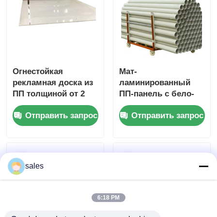
наружных
рекламных и
вывесочных
изображений
Огнестойкая
Мат-
рекламная доска из
ламинированный
ПП толщиной от 2
ПП-панель с бело-
мм до 10 мм с
серыми бежевыми
Отправить запрос
Отправить запрос
хорошей
синими цветовыми
атмосферостойкост
опциями,
ью, подходящая
подходящими для
для наружной
профессиональных
рекламы
маркетинговых
sales
дисплеев
6:18 PM