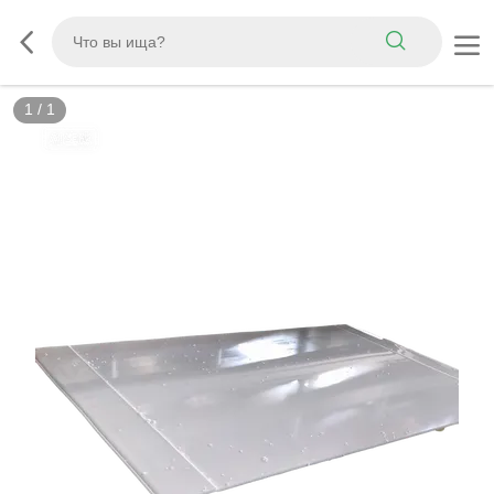
1
/
1