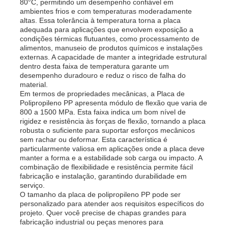
80°C, permitindo um desempenho confiável em
ambientes frios e com temperaturas moderadamente
altas. Essa tolerância à temperatura torna a placa
adequada para aplicações que envolvem exposição a
condições térmicas flutuantes, como processamento de
alimentos, manuseio de produtos químicos e instalações
externas. A capacidade de manter a integridade estrutural
dentro desta faixa de temperatura garante um
desempenho duradouro e reduz o risco de falha do
material.
Em termos de propriedades mecânicas, a Placa de
Polipropileno PP apresenta módulo de flexão que varia de
800 a 1500 MPa. Esta faixa indica um bom nível de
rigidez e resistência às forças de flexão, tornando a placa
robusta o suficiente para suportar esforços mecânicos
sem rachar ou deformar. Esta característica é
particularmente valiosa em aplicações onde a placa deve
manter a forma e a estabilidade sob carga ou impacto. A
Casa
combinação de flexibilidade e resistência permite fácil
fabricação e instalação, garantindo durabilidade em
serviço.
Produtos
O tamanho da placa de polipropileno PP pode ser
personalizado para atender aos requisitos específicos do
projeto. Quer você precise de chapas grandes para
fabricação industrial ou peças menores para
Quem Somos