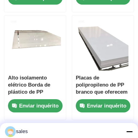
1 mm a 20 mm Ideal
Material durável para
para aplicações
produtos químicos
industriais
agressivos
Alto isolamento
Placas de
elétrico Borda de
polipropileno de PP
plástico de PP
branco que oferecem
espessura geralmente
excelente resistência
Enviar inquérito
Enviar inquérito
varia de 1 mm a 20
química resistente a
mm Ideal para usos
impactos e material
elétricos e mecânicos
leve para uso
industrial
sales