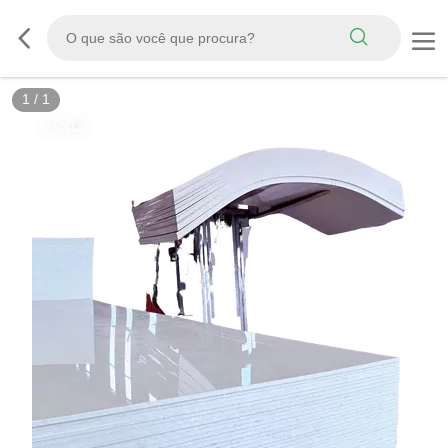
1
/
1