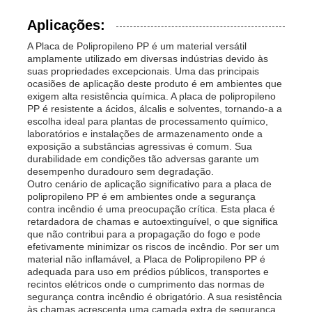
Aplicações:
A Placa de Polipropileno PP é um material versátil
amplamente utilizado em diversas indústrias devido às
suas propriedades excepcionais. Uma das principais
ocasiões de aplicação deste produto é em ambientes que
exigem alta resistência química. A placa de polipropileno
PP é resistente a ácidos, álcalis e solventes, tornando-a a
escolha ideal para plantas de processamento químico,
laboratórios e instalações de armazenamento onde a
exposição a substâncias agressivas é comum. Sua
durabilidade em condições tão adversas garante um
desempenho duradouro sem degradação.
Outro cenário de aplicação significativo para a placa de
polipropileno PP é em ambientes onde a segurança
contra incêndio é uma preocupação crítica. Esta placa é
retardadora de chamas e autoextinguível, o que significa
que não contribui para a propagação do fogo e pode
efetivamente minimizar os riscos de incêndio. Por ser um
material não inflamável, a Placa de Polipropileno PP é
adequada para uso em prédios públicos, transportes e
recintos elétricos onde o cumprimento das normas de
segurança contra incêndio é obrigatório. A sua resistência
às chamas acrescenta uma camada extra de segurança,