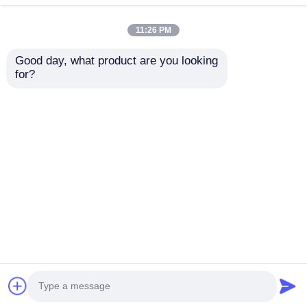
11:26 PM
Good day, what product are you looking 
for?
100 por cento de
Resistência à flexão
papel polipropilénico
Cerca de 30-40 MPa
de PP reciclável
PP Placa de plástico
Folha de plástico
Auto-extintor
Enviar inquérito
Enviar inquérito
versátil Ideal para
Resistência à chama
construção e
Soluções
fabricação de
personalizadas para
embalagens
duráveis
Casa
Mapa do Site
Fale Conosco
Desktop Site
Mapa do Site
Política de privacidade
Qualidade
Placa plástica dos PP
Fábrica da
china.Copyright © 2026 Chengdu Xinkunda Plastic
Products Co., Ltd.. All Rights Reserved.