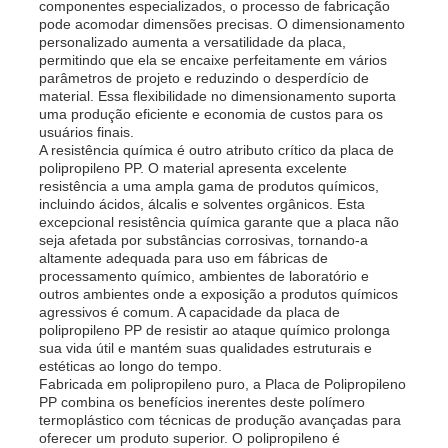
componentes especializados, o processo de fabricação
pode acomodar dimensões precisas. O dimensionamento
personalizado aumenta a versatilidade da placa,
Fábrica
permitindo que ela se encaixe perfeitamente em vários
parâmetros de projeto e reduzindo o desperdício de
material. Essa flexibilidade no dimensionamento suporta
uma produção eficiente e economia de custos para os
Controle de Qualidade
usuários finais.
A resistência química é outro atributo crítico da placa de
polipropileno PP. O material apresenta excelente
Fale Conosco
resistência a uma ampla gama de produtos químicos,
incluindo ácidos, álcalis e solventes orgânicos. Esta
excepcional resistência química garante que a placa não
seja afetada por substâncias corrosivas, tornando-a
notícias
altamente adequada para uso em fábricas de
processamento químico, ambientes de laboratório e
outros ambientes onde a exposição a produtos químicos
Todos os casos
agressivos é comum. A capacidade da placa de
polipropileno PP de resistir ao ataque químico prolonga
sua vida útil e mantém suas qualidades estruturais e
estéticas ao longo do tempo.
Pedir um orçamento
Fabricada em polipropileno puro, a Placa de Polipropileno
PP combina os benefícios inerentes deste polímero
termoplástico com técnicas de produção avançadas para
Placa plástica dos PP
oferecer um produto superior. O polipropileno é