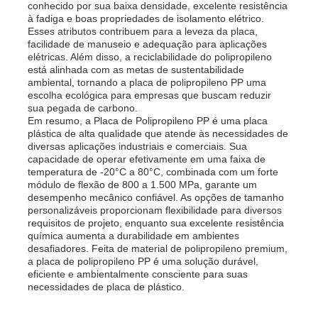
conhecido por sua baixa densidade, excelente resistência
à fadiga e boas propriedades de isolamento elétrico.
Esses atributos contribuem para a leveza da placa,
Conselho de Publicidade do PP
facilidade de manuseio e adequação para aplicações
elétricas. Além disso, a reciclabilidade do polipropileno
está alinhada com as metas de sustentabilidade
Folha de plástico de PP
ambiental, tornando a placa de polipropileno PP uma
escolha ecológica para empresas que buscam reduzir
sua pegada de carbono.
Em resumo, a Placa de Polipropileno PP é uma placa
Placa PPS
plástica de alta qualidade que atende às necessidades de
diversas aplicações industriais e comerciais. Sua
capacidade de operar efetivamente em uma faixa de
Folha de Polipropileno Retardante de Chama
temperatura de -20°C a 80°C, combinada com um forte
módulo de flexão de 800 a 1.500 MPa, garante um
desempenho mecânico confiável. As opções de tamanho
personalizáveis ​​proporcionam flexibilidade para diversos
Os PP tornam ôca a placa da construção
requisitos de projeto, enquanto sua excelente resistência
química aumenta a durabilidade em ambientes
desafiadores. Feita de material de polipropileno premium,
a placa de polipropileno PP é uma solução durável,
Folha de Parede PP
eficiente e ambientalmente consciente para suas
necessidades de placa de plástico.
folha do polipropileno