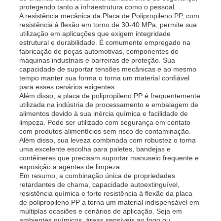
protegendo tanto a infraestrutura como o pessoal.
A resistência mecânica da Placa de Polipropileno PP, com
resistência à flexão em torno de 30-40 MPa, permite sua
utilização em aplicações que exigem integridade
estrutural e durabilidade. É comumente empregado na
fabricação de peças automotivas, componentes de
máquinas industriais e barreiras de proteção. Sua
capacidade de suportar tensões mecânicas e ao mesmo
tempo manter sua forma o torna um material confiável
para esses cenários exigentes.
Além disso, a placa de polipropileno PP é frequentemente
utilizada na indústria de processamento e embalagem de
alimentos devido à sua inércia química e facilidade de
limpeza. Pode ser utilizado com segurança em contato
com produtos alimentícios sem risco de contaminação.
Além disso, sua leveza combinada com robustez o torna
uma excelente escolha para paletes, bandejas e
contêineres que precisam suportar manuseio frequente e
exposição a agentes de limpeza.
Em resumo, a combinação única de propriedades
retardantes de chama, capacidade autoextinguível,
resistência química e forte resistência à flexão da placa
de polipropileno PP a torna um material indispensável em
múltiplas ocasiões e cenários de aplicação. Seja em
ambientes químicos, áreas sensíveis ao fogo ou