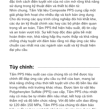
đặc tính cách điện tuyệt vời của nó còn mở rộng khả năng
sử dụng trong kỹ thuật điện và thiết bị điện tử.
Nhìn chung, Tấm Vật liệu Composite PPS cung cấp một
giải pháp linh hoạt cho nhiều dịp và kịch bản ứng dụng.
Cho dù trong các quy trình công nghiệp đòi hỏi khắt khe,
các dự án kỹ thuật chính xác hay các bộ phận điện quan
trọng về an toàn, Tấm PPS thể hiện hiệu suất, độ tin cậy
và an toàn vượt trội. Sự kết hợp độc đáo giữa bề mặt
hoàn thiện mịn, khả năng hấp thụ nước thấp và khả năng
chống cháy tuyệt vời đảm bảo rằng nó đáp ứng các tiêu
chuẩn cao nhất mà các ngành sản xuất và kỹ thuật hiện
đại yêu cầu.
Tùy chỉnh:
Tấm PPS Hiệu suất cao của chúng tôi có thể được tùy
chỉnh để đáp ứng các yêu cầu cụ thể của bạn, mang lại
khả năng chống chịu thời tiết tuyệt vời cho độ bền lâu dài
trong nhiều môi trường khác nhau. Được làm từ vật liệu
Polyphenylen Sulfide (PPS) cao cấp, Tấm PPS chịu nhiệt
này có màu be tự nhiên đến nâu nhạt, kết hợp cả tính
thẩm mỹ và độ bền chức năng. Với độ bền uốn dao động
từ 120 đến 150 MPa, Tấm PPS của chúng tôi đảm bảo