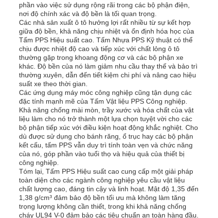
phần vào việc sử dụng rộng rãi trong các bộ phận điện,
nơi độ chính xác và độ bền là tối quan trọng.
Các nhà sản xuất ô tô hưởng lợi rất nhiều từ sự kết hợp
Bảng quảng cáo PP
giữa độ bền, khả năng chịu nhiệt và ổn định hóa học của
Tấm PPS Hiệu suất cao. Tấm Nhựa PPS Kỹ thuật có thể
chịu được nhiệt độ cao và tiếp xúc với chất lỏng ô tô
Tấm nhựa PP
thường gặp trong khoang động cơ và các bộ phận xe
khác. Độ bền của nó làm giảm nhu cầu thay thế và bảo trì
thường xuyên, dẫn đến tiết kiệm chi phí và nâng cao hiệu
suất xe theo thời gian.
Hội đồng PPS
Các ứng dụng máy móc công nghiệp cũng tận dụng các
đặc tính mạnh mẽ của Tấm Vật liệu PPS Công nghiệp.
Khả năng chống mài mòn, trầy xước và hóa chất của vật
Bảng polypropylen chống cháy
liệu làm cho nó trở thành một lựa chọn tuyệt vời cho các
bộ phận tiếp xúc với điều kiện hoạt động khắc nghiệt. Cho
dù được sử dụng cho bánh răng, ổ trục hay các bộ phận
kết cấu, tấm PPS vẫn duy trì tính toàn vẹn và chức năng
Tấm xây dựng rỗng PP
của nó, góp phần vào tuổi thọ và hiệu quả của thiết bị
công nghiệp.
Tóm lại, Tấm PPS Hiệu suất cao cung cấp một giải pháp
Tấm ốp tường PP
toàn diện cho các ngành công nghiệp yêu cầu vật liệu
chất lượng cao, đáng tin cậy và linh hoạt. Mật độ 1,35 đến
1,38 g/cm³ đảm bảo độ bền tối ưu mà không làm tăng
trọng lượng không cần thiết, trong khi khả năng chống
tấm polypropylene
cháy UL94 V-0 đảm bảo các tiêu chuẩn an toàn hàng đầu.