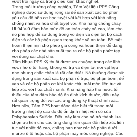
vượt trội ngay cả trong điều kiện khắc nghiệt.
Trong môi trường công nghiệp, Tấm Vật liệu PPS Công
nghiệp được sử dụng rộng rãi để sản xuất các bộ phận
yêu cầu độ bền cơ học tuyệt vời kết hợp với khả năng
chống nhiệt và hóa chất tuyệt vời. Khả năng chống cháy
UL94 V-0 đảm bảo mức độ an toàn cháy nổ cao, làm cho
nó phù hợp để sử dụng trong vỏ điện và điện tử, bộ cách
điện và các bộ phận quan trọng khác về an toàn. Bề mặt
hoàn thiện mịn cho phép gia công và hoàn thiện dễ dàng,
cho phép các nhà sản xuất tạo ra các bộ phận phức tạp
với dung sai chặt chẽ.
Tấm Nhựa PPS Kỹ thuật được ưa chuộng trong các lĩnh
vực như ô tô, hàng không vũ trụ và điện tử, nơi vật liệu
nhẹ nhưng chắc chắn là rất cần thiết. Nó thường được sử
dụng trong sản xuất các bộ phận ổ trục, bộ phận bơm, đế
van và các bộ phận cơ khí khác chịu mài mòn liên tục và
tiếp xúc với hóa chất mạnh. Khả năng hấp thụ nước tối
thiểu của tấm đảm bảo độ ổn định kích thước, điều này
rất quan trọng đối với các ứng dụng kỹ thuật chính xác.
Hơn nữa, Tấm PPS hoạt động đặc biệt tốt trong môi
trường nhiệt độ cao do độ ổn định nhiệt vốn có của
Polyphenylen Sulfide. Điều này làm cho nó trở thành lựa
chọn ưu tiên cho các ứng dụng liên quan đến tiếp xúc liên
tục với nhiệt độ cao, chẳng hạn như các bộ phận dưới
mui xe ô tô hoặc các bộ phận máy móc công nghiệp. Các