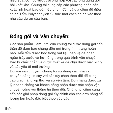
hiệu suất cơ học vượt trội phù hợp với các ứng dụng đòi
hỏi khắt khe. Chúng tôi cung cấp các phương pháp sản
xuất linh hoạt bao gồm ép phun, đùn và gia công để điều
chỉnh Tấm Polyphenylen Sulfide một cách chính xác theo
nhu cầu dự án của bạn.
Đóng gói và Vận chuyển:
Các sản phẩm Tấm PPS của chúng tôi được đóng gói cẩn
thận để đảm bảo chúng đến nơi trong tình trạng hoàn
hảo. Mỗi tấm được bọc trong vật liệu bảo vệ để ngăn
ngừa trầy xước và hư hỏng trong quá trình vận chuyển.
Bao bì chắc chắn và được thiết kế để chịu được việc xử lý
và các yếu tố môi trường.
Đối với vận chuyển, chúng tôi sử dụng các nhà vận
chuyển đáng tin cậy với các tùy chọn theo dõi để cung
cấp giao hàng kịp thời và sự yên tâm. Đơn hàng được xử
lý nhanh chóng và khách hàng nhận được xác nhận vận
chuyển cùng với thông tin theo dõi. Chúng tôi cũng cung
cấp các giải pháp đóng gói tùy chỉnh cho các đơn hàng số
lượng lớn hoặc đặc biệt theo yêu cầu.
thẻ: