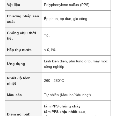
Vật liệu
Polyphenylene sulfua (PPS)
Phương pháp sản
Ép phun, ép đùn, gia công
xuất
Chống chịu thời
Tốt
tiết
Hấp thụ nước
< 0,1%
Linh kiện điện, phụ tùng ô tô, máy móc
Ứng dụng
công nghiệp
Nhiệt độ lệch
260 - 280°C
nhiệt
Màu sắc
Tự nhiên (Màu be/Nâu nhạt)
tấm PPS chống cháy
,
tấm PPS chịu nhiệt cao
,
Điểm nổi bật: