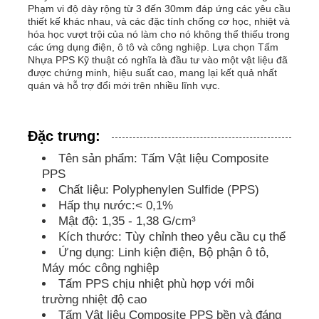
Phạm vi độ dày rộng từ 3 đến 30mm đáp ứng các yêu cầu
thiết kế khác nhau, và các đặc tính chống cơ học, nhiệt và
Ống PP
hóa học vượt trội của nó làm cho nó không thể thiếu trong
các ứng dụng điện, ô tô và công nghiệp. Lựa chọn Tấm
Nhựa PPS Kỹ thuật có nghĩa là đầu tư vào một vật liệu đã
được chứng minh, hiệu suất cao, mang lại kết quả nhất
Phụ kiện ống polypropylene
quán và hỗ trợ đổi mới trên nhiều lĩnh vực.
Đặc trưng:
Tên sản phẩm: Tấm Vật liệu Composite
PPS
Chất liệu: Polyphenylen Sulfide (PPS)
Hấp thụ nước:< 0,1%
Mật độ: 1,35 - 1,38 G/cm³
Kích thước: Tùy chỉnh theo yêu cầu cụ thể
Ứng dụng: Linh kiện điện, Bộ phận ô tô,
Máy móc công nghiệp
Tấm PPS chịu nhiệt phù hợp với môi
trường nhiệt độ cao
Tấm Vật liệu Composite PPS bền và đáng