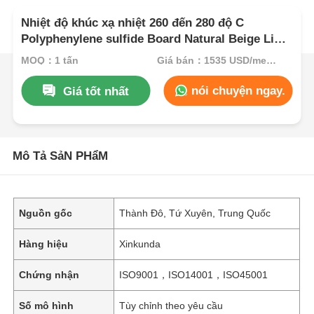
Nhiệt độ khúc xạ nhiệt 260 đến 280 độ C
Polyphenylene sulfide Board Natural Beige Light
Brown Color Flame Retardant Plastic Sheet
MOQ：1 tấn
Giá bán：1535 USD/metric ton (current price)
nói chuyện ngay.
Giá tốt nhất
Mô Tả SảN PHẩM
Nguồn gốc
Thành Đô, Tứ Xuyên, Trung Quốc
Hàng hiệu
Xinkunda
Chứng nhận
ISO9001，ISO14001，ISO45001
Số mô hình
Tùy chỉnh theo yêu cầu