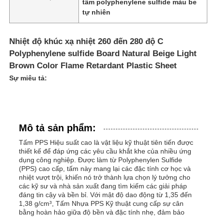
tấm polyphenylene sulfide màu be
tự nhiên
Nhiệt độ khúc xạ nhiệt 260 đến 280 độ C
Polyphenylene sulfide Board Natural Beige Light
Brown Color Flame Retardant Plastic Sheet
Sự miêu tả:
Mô tả sản phẩm:
Tấm PPS Hiệu suất cao là vật liệu kỹ thuật tiên tiến được
thiết kế để đáp ứng các yêu cầu khắt khe của nhiều ứng
Nhà
dụng công nghiệp. Được làm từ Polyphenylen Sulfide
(PPS) cao cấp, tấm này mang lại các đặc tính cơ học và
nhiệt vượt trội, khiến nó trở thành lựa chọn lý tưởng cho
Sản phẩm
các kỹ sư và nhà sản xuất đang tìm kiếm các giải pháp
đáng tin cậy và bền bỉ. Với mật độ dao động từ 1,35 đến
1,38 g/cm³, Tấm Nhựa PPS Kỹ thuật cung cấp sự cân
bằng hoàn hảo giữa độ bền và đặc tính nhẹ, đảm bảo
Về chúng tôi