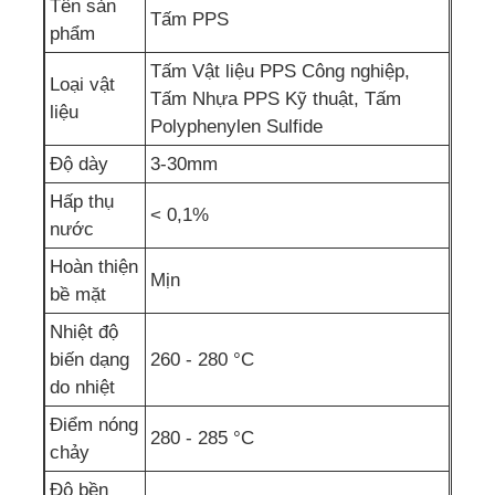
Tên sản
Tấm PPS
phẩm
Tấm Vật liệu PPS Công nghiệp,
Loại vật
Tấm Nhựa PPS Kỹ thuật, Tấm
liệu
Polyphenylen Sulfide
Độ dày
3-30mm
Hấp thụ
< 0,1%
nước
Hoàn thiện
Mịn
bề mặt
Nhiệt độ
biến dạng
260 - 280 °C
do nhiệt
Điểm nóng
280 - 285 °C
chảy
Độ bền