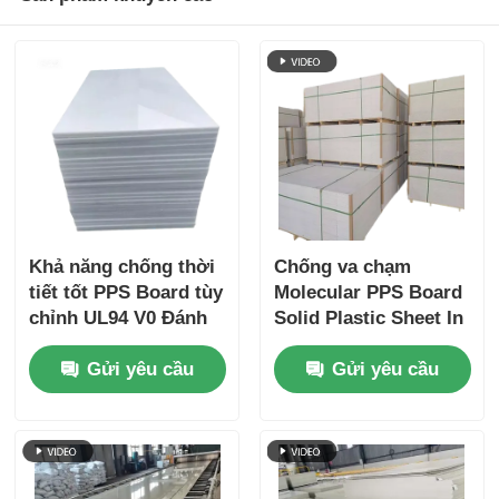
Khả năng chống thời
Chống va chạm
tiết tốt PPS Board tùy
Molecular PPS Board
chỉnh UL94 V0 Đánh
Solid Plastic Sheet In
giá dễ cháy được
Bulk
Gửi yêu cầu
Gửi yêu cầu
khuyến cáo cho các
thành phần công
nghiệp và điện