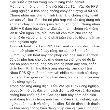
hiệu suất vượt trội trong môi trường khắc nghiệt.
Một trong những tính năng nổi bật của Tấm Vật liệu PPS
Công nghiệp là khả năng chống cháy ấn tượng UL94 V-0.
Tham quan nhà máy
Chứng nhận này chứng minh khả năng chống cháy tuyệt
vời của vật liệu, làm cho nó phù hợp với các ứng dụng mà
an toàn cháy nổ là mối quan tâm quan trọng. Chứng nhận
UL94 V-0 đảm bảo tấm tự dập tắt nhanh chóng và không
Kiểm soát chất lượng
lan truyền ngọn lửa, điều này rất cần thiết cho các bộ
phận điện và bộ phận ô tô phải tuân thủ các tiêu chuẩn an
toàn nghiêm ngặt.
Liên hệ chúng tôi
Tính linh hoạt của Tấm PPS Hiệu suất cao còn được nhấn
mạnh bởi phạm vi độ dày rộng, có sẵn từ 3mm đến
30mm. Sự linh hoạt này cho phép các nhà sản xuất chọn
độ dày phù hợp cho các ứng dụng cụ thể, cho dù đó là
Tin tức
các bộ phận mỏng, nhẹ hay các bộ phận dày hơn, chắc
chắn hơn. Khả năng thích ứng như vậy làm cho Tấm
Nhựa PPS Kỹ thuật phù hợp với nhiều mục đích sử dụng
Tất cả các trường hợp
đa dạng, bao gồm các bộ phận điện, bộ phận ô tô và máy
móc công nghiệp.
Trong các ứng dụng điện, Tấm Vật liệu PPS Công nghiệp
vượt trội nhờ các đặc tính cách điện tuyệt vời và khả năng
Yêu cầu báo giá
chống hóa chất, độ ẩm. Các đặc tính này đảm bảo hiệu
suất đáng tin cậy trong môi trường điện khắc nghiệt, ngăn
ngừa đoản mạch và hỏng hóc điện. Độ ổn định kích thước
tấm nhựa pp
và khả năng chống biến dạng nhiệt của vật liệu cũng góp