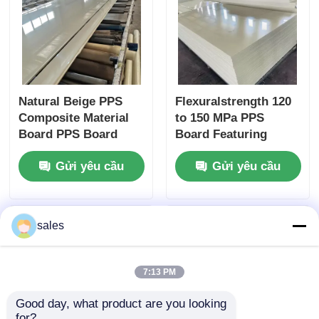
Natural Beige PPS
Flexuralstrength 120
Composite Material
to 150 MPa PPS
Board PPS Board
Board Featuring
Ideal for
Density 1.35 to 1.38
Gửi yêu cầu
Gửi yêu cầu
Manufacturing
Gcm3 and Weather
Electrical
Resistance Designed
Components and
for Manufacturing
Mechanical Parts
sales
7:13 PM
Good day, what product are you looking 
for?