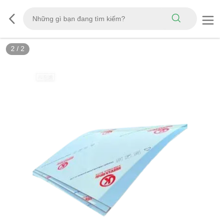
2
/
2