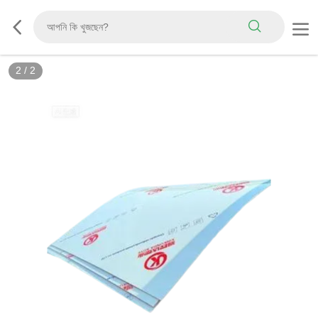
2
/
2