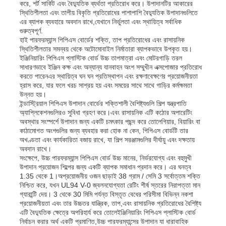
করে, শর্ট সার্কিট এবং বৈদ্যুতিক ব্যর্থতা প্রতিরোধ করে। উপাদানটির আকারের
স্থিতিশীলতা এবং তাপীয় বিকৃতি প্রতিরোধের পাশাপাশি বৈদ্যুতিক উপাদানগুলিতে
এর ব্যাপক ব্যবহারে অবদান রাখে,যেখানে নির্ভুলতা এবং স্থায়িত্ব সর্বাধিক
কারখানা ভ্রমণ
গুরুত্বপূর্ণ.
হাই পারফরম্যান্স পিপিএস বোর্ডের শক্তি, তাপ প্রতিরোধের এবং রাসায়নিক
স্থিতিশীলতার সমন্বয় থেকে অটোমোবাইল নির্মাতারা ব্যাপকভাবে উপকৃত হয়।
ইঞ্জিনিয়ারিং পিপিএস প্লাস্টিক বোর্ড উচ্চ তাপমাত্রা এবং মোটরগাড়ি তরল
মান নিয়ন্ত্রণ
সাধারণভাবে ইঞ্জিন কক্ষ এবং অন্যান্য যানবাহন অংশ সম্মুখীন এক্সপোজার প্রতিরোধ
করতে পারেনএর স্থায়িত্ব ঘন ঘন প্রতিস্থাপন এবং রক্ষণাবেক্ষণের প্রয়োজনীয়তা
হ্রাস করে, যার ফলে খরচ সাশ্রয় হয় এবং সময়ের সাথে সাথে গাড়ির কর্মক্ষমতা
আমাদের সাথে যোগাযোগ করুন
উন্নত হয়।
ইন্ডাস্ট্রিয়াল পিপিএস উপাদান বোর্ডের শক্তিশালী বৈশিষ্ট্যগুলি শিল্প যন্ত্রপাতি
অ্যাপ্লিকেশনগুলিরও সুবিধা গ্রহণ করে।এবং রাসায়নিক এটি কঠোর অপারেটিং
অবস্থার সংস্পর্শে উপাদান জন্য একটি চমৎকার পছন্দ করে তোলেগিয়ার, বিয়ারিং বা
খবর
কাঠামোগত অংশগুলির জন্য ব্যবহার করা হোক না কেন, পিপিএস বোর্ডটি তার
অখণ্ডতা এবং কার্যকারিতা বজায় রাখে, যা শিল্প সরঞ্জামগুলির দীর্ঘায়ু এবং দক্ষতায়
অবদান রাখে।
সব ক্ষেত্রেই
সংক্ষেপে, উচ্চ পারফরম্যান্স পিপিএস বোর্ড উচ্চ মানের, নির্ভরযোগ্য এবং বহুমুখী
উপাদান প্রয়োজন শিল্পের জন্য একটি ব্যাপক সমাধান প্রদান করে। এর ঘনত্ব
1.35 থেকে 1।অপ্রয়োজনীয় ওজন ছাড়াই 38 গ্রাম / সেমি 3 সর্বোত্তম শক্তি
নিশ্চিত করে, যখন UL94 V-0 জ্বলনযোগ্যতা রেটিং শীর্ষ স্তরের নিরাপত্তা মান
উদ্ধৃতির জন্য আবেদন
গ্যারান্টি দেয়। 3 থেকে 30 মিমি পর্যন্ত বিস্তৃত বেধের পরিসীমা বিভিন্ন নকশা
প্রয়োজনীয়তা এবং তার উচ্চতর যান্ত্রিক, তাপ,এবং রাসায়নিক প্রতিরোধের বৈশিষ্ট্য
এটি বৈদ্যুতিক ক্ষেত্রে অপরিহার্য করে তোলেইঞ্জিনিয়ারিং পিপিএস প্লাস্টিক বোর্ড
পিপি প্লাস্টিকের বোর্ড
নির্বাচন করার অর্থ একটি প্রমাণিত,উচ্চ পারফরম্যান্সের উপাদান যা ধারাবাহিক