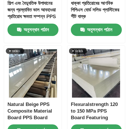
শিল্প এবং বৈদ্যুতিক উপাদানের
ধাক্কা প্রতিরোধের আণবিক
জন্য প্রস্তাবিত ভাল আবহাওয়া
পিপিএস বোর্ড সলিড প্লাস্টিকের
প্রতিরোধ ক্ষমতা সম্পন্ন PPS
শীট বাল্ক
বোর্ড কাস্টমাইজড UL94 V0
অনুসন্ধান পাঠান
অনুসন্ধান পাঠান
দাহ্যতা রেটিং
Natural Beige PPS
Flexuralstrength 120
Composite Material
to 150 MPa PPS
Board PPS Board
Board Featuring
Ideal for
Density 1.35 to 1.38