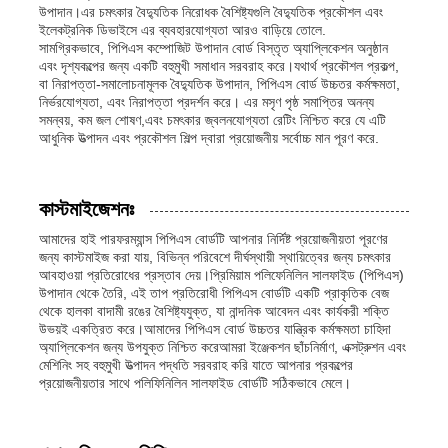
উপাদান।এর চমৎকার বৈদ্যুতিক নিরোধক বৈশিষ্ট্যগুলি বৈদ্যুতিক প্রকৌশল এবং
ইলেকট্রনিক ডিভাইসে এর ব্যবহারযোগ্যতা আরও বাড়িয়ে তোলে.
সামগ্রিকভাবে, পিপিএস কম্পোজিট উপাদান বোর্ড বিস্তৃত অ্যাপ্লিকেশন অনুষ্ঠান
এবং দৃশ্যকল্পের জন্য একটি বহুমুখী সমাধান সরবরাহ করে।যথার্থ প্রকৌশল প্রকল্প,
বা নিরাপত্তা-সমালোচনামূলক বৈদ্যুতিক উপাদান, পিপিএস বোর্ড উচ্চতর কর্মক্ষমতা,
নির্ভরযোগ্যতা, এবং নিরাপত্তা প্রদর্শন করে। এর মসৃণ পৃষ্ঠ সমাপ্তির অনন্য
সমন্বয়, কম জল শোষণ,এবং চমৎকার জ্বলনযোগ্যতা রেটিং নিশ্চিত করে যে এটি
আধুনিক উত্পাদন এবং প্রকৌশল শিল্প দ্বারা প্রয়োজনীয় সর্বোচ্চ মান পূরণ করে.
কাস্টমাইজেশনঃ
আমাদের হাই পারফরম্যান্স পিপিএস বোর্ডটি আপনার নির্দিষ্ট প্রয়োজনীয়তা পূরণের
জন্য কাস্টমাইজ করা যায়, বিভিন্ন পরিবেশে দীর্ঘস্থায়ী স্থায়িত্বের জন্য চমৎকার
আবহাওয়া প্রতিরোধের প্রস্তাব দেয়।প্রিমিয়াম পলিফেনিলিন সালফাইড (পিপিএস)
উপাদান থেকে তৈরি, এই তাপ প্রতিরোধী পিপিএস বোর্ডটি একটি প্রাকৃতিক বেজ
থেকে হালকা বাদামী রঙের বৈশিষ্ট্যযুক্ত, যা নান্দনিক আবেদন এবং কার্যকরী শক্তি
উভয়ই একত্রিত করে।আমাদের পিপিএস বোর্ড উচ্চতর যান্ত্রিক কর্মক্ষমতা চাহিদা
অ্যাপ্লিকেশন জন্য উপযুক্ত নিশ্চিত করেআমরা ইঞ্জেকশন ছাঁচনির্মাণ, এক্সট্রুশন এবং
মেশিনিং সহ বহুমুখী উত্পাদন পদ্ধতি সরবরাহ করি যাতে আপনার প্রকল্পের
প্রয়োজনীয়তার সাথে পলিফিনিলিন সালফাইড বোর্ডটি সঠিকভাবে মেলে।