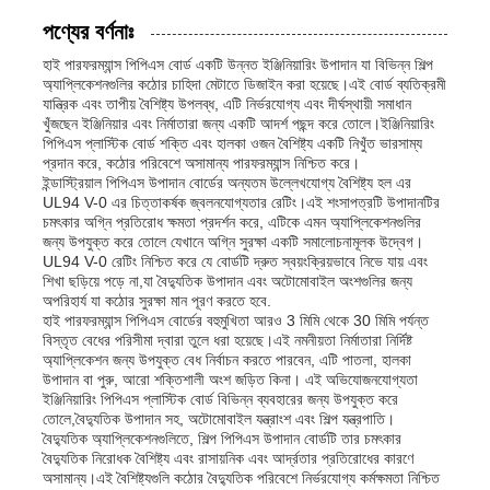
পণ্যের বর্ণনাঃ
হাই পারফরম্যান্স পিপিএস বোর্ড একটি উন্নত ইঞ্জিনিয়ারিং উপাদান যা বিভিন্ন শিল্প
অ্যাপ্লিকেশনগুলির কঠোর চাহিদা মেটাতে ডিজাইন করা হয়েছে।এই বোর্ড ব্যতিক্রমী
যান্ত্রিক এবং তাপীয় বৈশিষ্ট্য উপলব্ধ, এটি নির্ভরযোগ্য এবং দীর্ঘস্থায়ী সমাধান
খুঁজছেন ইঞ্জিনিয়ার এবং নির্মাতারা জন্য একটি আদর্শ পছন্দ করে তোলে।ইঞ্জিনিয়ারিং
পিপিএস প্লাস্টিক বোর্ড শক্তি এবং হালকা ওজন বৈশিষ্ট্য একটি নিখুঁত ভারসাম্য
প্রদান করে, কঠোর পরিবেশে অসামান্য পারফরম্যান্স নিশ্চিত করে।
ইন্ডাস্ট্রিয়াল পিপিএস উপাদান বোর্ডের অন্যতম উল্লেখযোগ্য বৈশিষ্ট্য হল এর
UL94 V-0 এর চিত্তাকর্ষক জ্বলনযোগ্যতার রেটিং।এই শংসাপত্রটি উপাদানটির
চমৎকার অগ্নি প্রতিরোধ ক্ষমতা প্রদর্শন করে, এটিকে এমন অ্যাপ্লিকেশনগুলির
জন্য উপযুক্ত করে তোলে যেখানে অগ্নি সুরক্ষা একটি সমালোচনামূলক উদ্বেগ।
UL94 V-0 রেটিং নিশ্চিত করে যে বোর্ডটি দ্রুত স্বয়ংক্রিয়ভাবে নিভে যায় এবং
শিখা ছড়িয়ে পড়ে না,যা বৈদ্যুতিক উপাদান এবং অটোমোবাইল অংশগুলির জন্য
অপরিহার্য যা কঠোর সুরক্ষা মান পূরণ করতে হবে.
হাই পারফরম্যান্স পিপিএস বোর্ডের বহুমুখিতা আরও 3 মিমি থেকে 30 মিমি পর্যন্ত
বিস্তৃত বেধের পরিসীমা দ্বারা তুলে ধরা হয়েছে।এই নমনীয়তা নির্মাতারা নির্দিষ্ট
বাড়ি
অ্যাপ্লিকেশন জন্য উপযুক্ত বেধ নির্বাচন করতে পারবেন, এটি পাতলা, হালকা
উপাদান বা পুরু, আরো শক্তিশালী অংশ জড়িত কিনা। এই অভিযোজনযোগ্যতা
ইঞ্জিনিয়ারিং পিপিএস প্লাস্টিক বোর্ড বিভিন্ন ব্যবহারের জন্য উপযুক্ত করে
পণ্য
তোলে,বৈদ্যুতিক উপাদান সহ, অটোমোবাইল যন্ত্রাংশ এবং শিল্প যন্ত্রপাতি।
বৈদ্যুতিক অ্যাপ্লিকেশনগুলিতে, শিল্প পিপিএস উপাদান বোর্ডটি তার চমৎকার
বৈদ্যুতিক নিরোধক বৈশিষ্ট্য এবং রাসায়নিক এবং আর্দ্রতার প্রতিরোধের কারণে
অসামান্য।এই বৈশিষ্ট্যগুলি কঠোর বৈদ্যুতিক পরিবেশে নির্ভরযোগ্য কর্মক্ষমতা নিশ্চিত
আমাদের সম্পর্কে