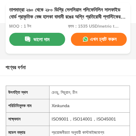
তাপমাত্রা ২৬০ থেকে ২৮০ ডিগ্রি সেলসিয়াস পলিফেনিলিন সালফাইড
বোর্ড প্রাকৃতিক বেজ হালকা বাদামী রঙের অগ্নি প্রতিরোধী প্লাস্টিকের
শীট
MOQ：1 টন
মূল্য：1535 USD/metric ton (current price)
এখন চ্যাট করুন
ভালো দাম
পণ্যের বর্ণনা
উৎপত্তি স্থল
চেংডু, সিচুয়ান, চীন
পরিচিতিমুলক নাম
Xinkunda
সাক্ষ্যদান
ISO9001，ISO14001，ISO45001
মডেল নম্বার
প্রয়োজনীয়তা অনুযায়ী কাস্টমাইজযোগ্য