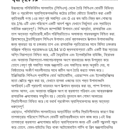
উচ্চমানের পলিফিনিলিন সালফাইড (পিপিএস) থেকে তৈরি পিপিএস বোর্ডটি বিভিন্ন
শিল্প ও প্রকৌশল অ্যাপ্লিকেশনগুলির কঠোর চাহিদা মেটাতে ডিজাইন করা একটি
ব্যতিক্রমী পণ্য।এর মসৃণ পৃষ্ঠ সমাপ্তি এবং 0 এর কম অতি-নিম্ন জল শোষণের
হার.1% এটি এমন পরিবেশে একটি আদর্শ পছন্দ যেখানে নির্ভুলতা এবং স্থায়িত্ব
সর্বাধিক গুরুত্বপূর্ণ। পিপিএস কম্পোজিট উপাদান বোর্ড আর্দ্রতা, রাসায়নিক এবং
তাপ অত্যন্ত প্রতিরোধী,কঠিন পরিস্থিতিতেও অসামান্য পারফরম্যান্স নিশ্চিত করা.
শিল্পক্ষেত্রে,ইন্ডাস্ট্রিয়াল পিপিএস উপাদান বোর্ড ব্যাপকভাবে উত্পাদন উপাদানগুলির
জন্য ব্যবহৃত হয় যা চমৎকার তাপ এবং রাসায়নিক প্রতিরোধের সাথে মিলিত চমৎকার
যান্ত্রিক শক্তির প্রয়োজনএর UL94 V-0 জ্বলনযোগ্যতা রেটিং একটি উচ্চ স্তরের
অগ্নি নিরাপত্তা নিশ্চিত করে, এটি বৈদ্যুতিক এবং ইলেকট্রনিক হাউজিং, নিরোধক
এবং অন্যান্য নিরাপত্তা-সমালোচনামূলক অংশে ব্যবহারের জন্য উপযুক্ত করে
তোলে।মসৃণ পৃষ্ঠ সমাপ্তি সহজ যন্ত্রপাতি এবং সমাপ্তির জন্য অনুমতি দেয়, যা
নির্মাতাদের সংকীর্ণ সহনশীলতার সাথে জটিল অংশ তৈরি করতে সক্ষম করে।
ইঞ্জিনিয়ারিং পিপিএস প্লাস্টিক বোর্ড অটোমোটিভ, এয়ারস্পেস এবং ইলেকট্রনিক্সের
মতো সেক্টরে পছন্দ করা হয়, যেখানে হালকা ওজনের তবে শক্ত উপাদানগুলি
অপরিহার্য।এটি প্রায়শই ভারবহন অংশ উত্পাদন ব্যবহার করা হয়, পাম্প উপাদান,
ভালভ আসন, এবং অন্যান্য যান্ত্রিক অংশ যা ক্রমাগত পরিধান এবং আক্রমণাত্মক
রাসায়নিক এক্সপোজার সম্মুখীন হয়। বোর্ডের ন্যূনতম জল শোষণ আকারের
স্থিতিশীলতা নিশ্চিত করে।যা যথার্থ প্রকৌশল অ্যাপ্লিকেশনের জন্য অত্যন্ত
গুরুত্বপূর্ণ.
এছাড়াও, পলিফিনিলিন সালফাইডের অন্তর্নিহিত তাপীয় স্থিতিশীলতার কারণে উচ্চ
তাপমাত্রার পরিবেশে পিপিএস বোর্ডটি ব্যতিক্রমীভাবে ভাল কাজ করে।এই উচ্চ
তাপমাত্রা ক্রমাগত এক্সপোজার জড়িত অ্যাপ্লিকেশন জন্য এটি একটি পছন্দসই পছন্দ
করে তোলে, যেমন-হাউটের নিচে থাকা অটোমোবাইল পার্টস বা শিল্প যন্ত্রপাতিগুলির