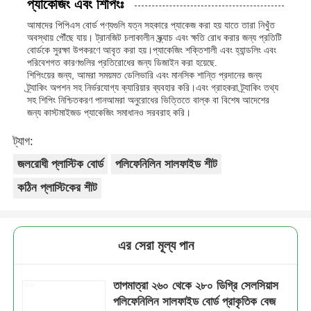
প্যাকেজিং এবং শিপিংঃ
আমাদের পিপিএস বোর্ড পণ্যগুলি যত্ন সহকারে প্যাকেজ করা হয় যাতে তারা নিখুঁত
অবস্থায় পৌঁছে যায়। ট্রানজিট চলাকালীন স্ক্র্যাচ এবং ক্ষতি রোধ করার জন্য প্রতিটি
বোর্ডকে সুরক্ষা উপকরণে আবৃত করা হয়।প্যাকেজিং শক্তিশালী এবং হ্যান্ডলিং এবং
পরিবেশগত কারণগুলির প্রতিরোধের জন্য ডিজাইন করা হয়েছে.
শিপিংয়ের জন্য, আমরা সময়মত ডেলিভারি এবং মানসিক শান্তি প্রদানের জন্য
ট্র্যাকিং অপশন সহ নির্ভরযোগ্য ক্যারিয়ার ব্যবহার করি।এবং গ্রাহকরা ট্র্যাকিং তথ্য
সহ শিপিং নিশ্চিতকরণ পানআমরা অনুরোধের ভিত্তিতে বাল্ক বা বিশেষ আদেশের
জন্য কাস্টমাইজড প্যাকেজিং সমাধানও সরবরাহ করি।
ট্যাগ:
জলরোধী প্লাস্টিক বোর্ড
পলিফেনিলিন সালফাইড শীট
কঠিন প্লাস্টিকের শীট
এর সেরা মূল্য পান
তাপমাত্রা ২৬০ থেকে ২৮০ ডিগ্রি সেলসিয়াস
পলিফেনিলিন সালফাইড বোর্ড প্রাকৃতিক বেজ