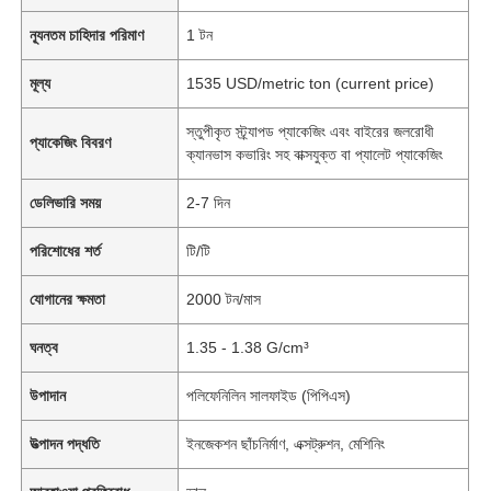
ন্যূনতম চাহিদার পরিমাণ
1 টন
মূল্য
1535 USD/metric ton (current price)
স্তুপীকৃত স্ট্র্যাপড প্যাকেজিং এবং বাইরের জলরোধী
প্যাকেজিং বিবরণ
ক্যানভাস কভারিং সহ বাক্সযুক্ত বা প্যালেট প্যাকেজিং
ডেলিভারি সময়
2-7 দিন
পরিশোধের শর্ত
টি/টি
যোগানের ক্ষমতা
2000 টন/মাস
ঘনত্ব
1.35 - 1.38 G/cm³
উপাদান
পলিফেনিলিন সালফাইড (পিপিএস)
উত্পাদন পদ্ধতি
ইনজেকশন ছাঁচনির্মাণ, এক্সট্রুশন, মেশিনিং