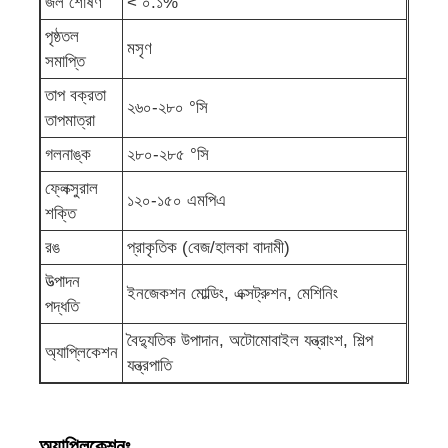
জল শোষণ
< ০.১%
পৃষ্ঠতল
মসৃণ
সমাপ্তি
তাপ বক্রতা
২৬০-২৮০ °সি
তাপমাত্রা
গলনাঙ্ক
২৮০-২৮৫ °সি
ফ্লেক্সুরাল
১২০-১৫০ এমপিএ
শক্তি
রঙ
প্রাকৃতিক (বেজ/হালকা বাদামী)
উত্পাদন
ইনজেকশন মোল্ডিং, এক্সট্রুশন, মেশিনিং
পদ্ধতি
বৈদ্যুতিক উপাদান, অটোমোবাইল যন্ত্রাংশ, শিল্প
অ্যাপ্লিকেশন
যন্ত্রপাতি
অ্যাপ্লিকেশনঃ