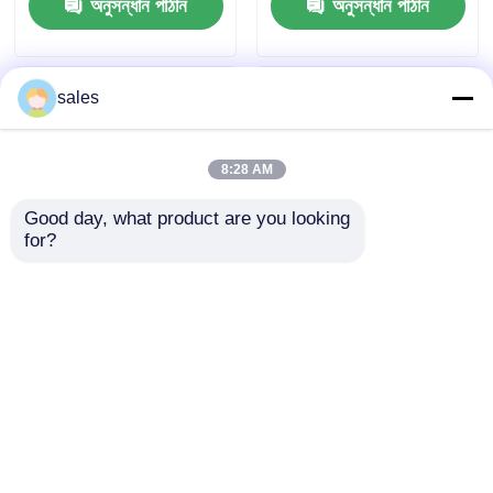
অনুসন্ধান পাঠান
অনুসন্ধান পাঠান
Manufacturing
Gcm3 and Weather
Electrical
Resistance Designed
Components and
for Manufacturing
Mechanical Parts
sales
8:28 AM
Good day, what product are you looking 
for?
Customized PPS
UL94 V-0
Board Providing
Flammability Rating
Waterabsorption Less
PPS Board Natural
Than 0.1 Percent
Beige Light Brown
অনুসন্ধান পাঠান
অনুসন্ধান পাঠান
Designed for
Electrical
Precision
Components
Engineering and
Providing Electrical
Industrial
Insulation and
বাড়ি
আমাদের সম্পর্কে
আমাদের সাথে যোগাযোগ করুন
Desktop Site