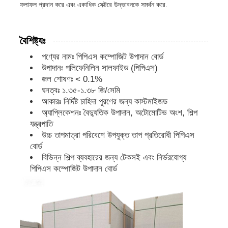
ফলাফল প্রদান করে এবং একাধিক সেক্টরে উদ্ভাবনকে সমর্থন করে.
পিপি বিজ্ঞাপন বোর্ড
বৈশিষ্ট্যঃ
পণ্যের নামঃ পিপিএস কম্পোজিট উপাদান বোর্ড
প্লাস্টিক পিপি শীট
উপাদানঃ পলিফেনিলিন সালফাইড (পিপিএস)
জল শোষণঃ < 0.1%
ঘনত্বঃ ১.৩৫-১.৩৮ জি/সেমি
পিপিএস বোর্ড
আকারঃ নির্দিষ্ট চাহিদা পূরণের জন্য কাস্টমাইজড
অ্যাপ্লিকেশনঃ বৈদ্যুতিক উপাদান, অটোমোটিভ অংশ, শিল্প
অগ্নি প্রতিরোধী পলিপ্রোপিলিন শীট
যন্ত্রপাতি
উচ্চ তাপমাত্রা পরিবেশে উপযুক্ত তাপ প্রতিরোধী পিপিএস
বোর্ড
পিপি হলো কনস্ট্রাকশন বোর্ড
বিভিন্ন শিল্প ব্যবহারের জন্য টেকসই এবং নির্ভরযোগ্য
পিপিএস কম্পোজিট উপাদান বোর্ড
পিপি ওয়াল শীট
পলিপ্রোপিলিন শীট