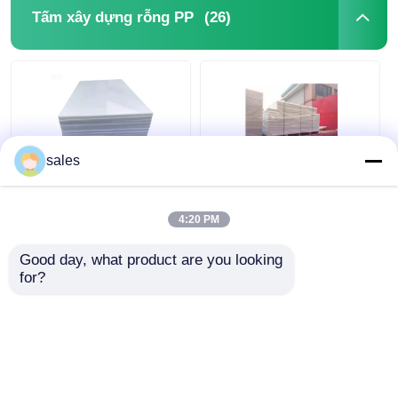
(26)
Tấm xây dựng rỗng PP
sales
Tấm ván xây dựng
OEM 2mm
rỗng PP kháng UV
Polypropylene Bảng
4:20 PM
10mm Tấm
PP 8x4 Kháng ăn mòn
Polypropylene
Good day, what product are you looking 
for?
Giá tốt nhất
Giá tốt nhất
nói chuyện ngay.
nói chuyện ngay.