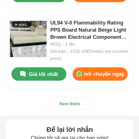
Bảng quảng cáo PP
UL94 V-0 Flammability Rating
PPS Board Natural Beige Light
Tấm nhựa PP
Brown Electrical Components
Providing Electrical Insulation
MOQ：1 tấn
and Mechanical Strength
Giá bán：1535 USD/metric ton (current
Hội đồng PPS
price)
nói chuyện ngay.
Giá tốt nhất
Bảng polypropylen chống cháy
Tấm xây dựng rỗng PP
Xem thêm
Tấm ốp tường PP
Để lại lời nhắn
tấm polypropylene
Chúng tôi sẽ gọi lại cho bạn sớm!