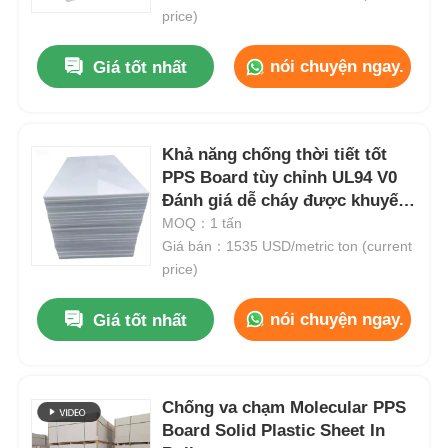
price)
nói chuyện ngay.
Giá tốt nhất
Khả năng chống thời tiết tốt
PPS Board tùy chỉnh UL94 V0
Đánh giá dễ cháy được khuyến
cáo cho các thành phần công
MOQ：1 tấn
nghiệp và điện
Giá bán：1535 USD/metric ton (current
price)
nói chuyện ngay.
Giá tốt nhất
Chống va chạm Molecular PPS
Board Solid Plastic Sheet In