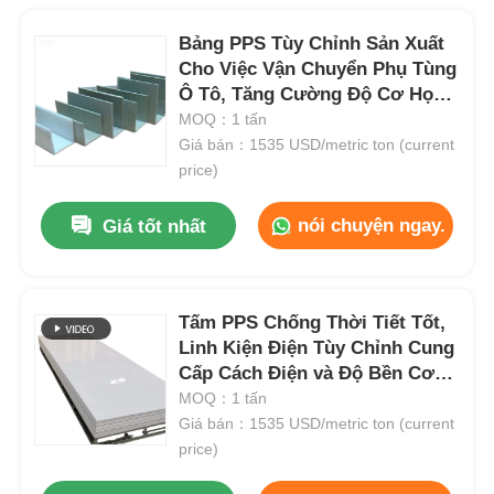
Bảng PPS Tùy Chỉnh Sản Xuất
Cho Việc Vận Chuyển Phụ Tùng
Ô Tô, Tăng Cường Độ Cơ Học
và Khả Năng Chịu Nhiệt
MOQ：1 tấn
Giá bán：1535 USD/metric ton (current
price)
nói chuyện ngay.
Giá tốt nhất
Tấm PPS Chống Thời Tiết Tốt,
Linh Kiện Điện Tùy Chỉnh Cung
Cấp Cách Điện và Độ Bền Cơ
Học Tuyệt Vời
MOQ：1 tấn
Giá bán：1535 USD/metric ton (current
price)