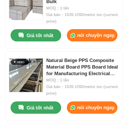
Bulk
MOQ：1 tấn
Giá bán：1535 USD/metric ton (current
price)
nói chuyện ngay.
Giá tốt nhất
Natural Beige PPS Composite
Material Board PPS Board Ideal
for Manufacturing Electrical
Components and Mechanical
MOQ：1 tấn
Parts
Giá bán：1535 USD/metric ton (current
Nhà
price)
nói chuyện ngay.
Giá tốt nhất
Sản phẩm
Về chúng tôi