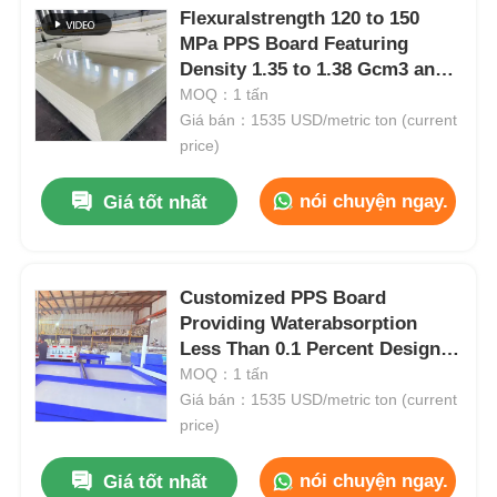
Flexuralstrength 120 to 150
MPa PPS Board Featuring
Tham quan nhà máy
Density 1.35 to 1.38 Gcm3 and
Weather Resistance Designed
MOQ：1 tấn
for Manufacturing
Giá bán：1535 USD/metric ton (current
Kiểm soát chất lượng
price)
nói chuyện ngay.
Giá tốt nhất
Liên hệ chúng tôi
Tin tức
Customized PPS Board
Providing Waterabsorption
Tất cả các trường hợp
Less Than 0.1 Percent Designed
for Precision Engineering and
MOQ：1 tấn
Industrial
Giá bán：1535 USD/metric ton (current
Yêu cầu báo giá
price)
nói chuyện ngay.
Giá tốt nhất
tấm nhựa pp