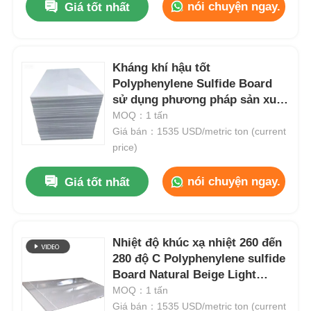
nói chuyện ngay.
Giá tốt nhất
Kháng khí hậu tốt
Polyphenylene Sulfide Board
sử dụng phương pháp sản xuất
gia công phù hợp cho các
MOQ：1 tấn
thành phần cơ khí và điện
Giá bán：1535 USD/metric ton (current
price)
nói chuyện ngay.
Giá tốt nhất
Nhiệt độ khúc xạ nhiệt 260 đến
280 độ C Polyphenylene sulfide
Board Natural Beige Light
Brown Color Flame Retardant
MOQ：1 tấn
Plastic Sheet
Giá bán：1535 USD/metric ton (current