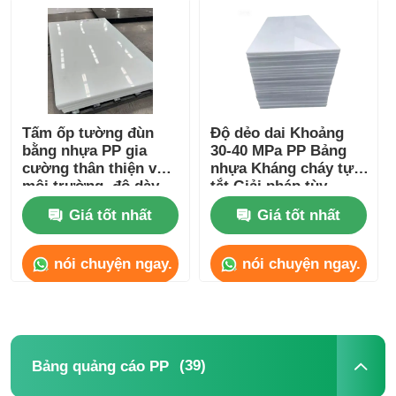
Tấm ốp tường đùn
Độ dẻo dai Khoảng
bằng nhựa PP gia
30-40 MPa PP Bảng
cường thân thiện với
nhựa Kháng cháy tự
môi trường, độ dày
tắt Giải pháp tùy
3mm-30mm
chỉnh cho bền
Giá tốt nhất
Giá tốt nhất
nói chuyện ngay.
nói chuyện ngay.
(39)
Bảng quảng cáo PP