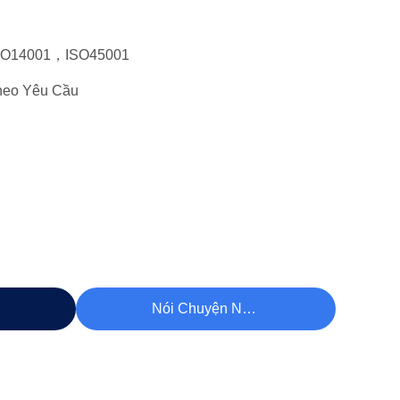
SO14001，ISO45001
heo Yêu Cầu
hất
Nói Chuyện Ngay.