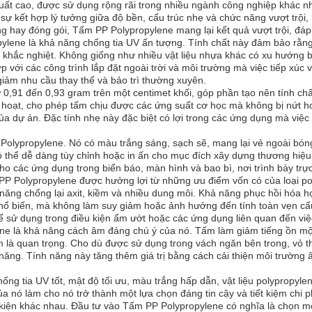
uất cao, được sử dụng rộng rãi trong nhiều ngành công nghiệp khác nha
ự kết hợp lý tưởng giữa độ bền, cấu trúc nhẹ và chức năng vượt trội,
g hay đóng gói, Tấm PP Polypropylene mang lại kết quả vượt trội, đáp
lene là khả năng chống tia UV ấn tượng. Tính chất này đảm bảo rằng t
ời khắc nghiệt. Không giống như nhiều vật liệu nhựa khác có xu hướng 
với các công trình lắp đặt ngoài trời và môi trường mà việc tiếp xúc v
 giảm nhu cầu thay thế và bảo trì thường xuyên.
0,91 đến 0,93 gram trên một centimet khối, góp phần tạo nên tính c
h hoạt, cho phép tấm chịu được các ứng suất cơ học mà không bị nứt h
ủa dự án. Đặc tính nhẹ này đặc biệt có lợi trong các ứng dụng mà việc
Polypropylene. Nó có màu trắng sáng, sạch sẽ, mang lại vẻ ngoài bón
ó thể dễ dàng tùy chỉnh hoặc in ấn cho mục đích xây dựng thương hiệ
cho các ứng dụng trong biển báo, màn hình và bao bì, nơi trình bày trực
 PP Polypropylene được hưởng lợi từ những ưu điểm vốn có của loại po
 năng chống lại axit, kiềm và nhiều dung môi. Khả năng phục hồi hóa 
 phổ biến, mà không làm suy giảm hoặc ảnh hưởng đến tính toàn vẹn cấ
 sử dụng trong điều kiện ẩm ướt hoặc các ứng dụng liên quan đến việc 
e là khả năng cách âm đáng chú ý của nó. Tấm làm giảm tiếng ồn một 
 là quan trọng. Cho dù được sử dụng trong vách ngăn bên trong, vỏ thi
ăng. Tính năng này tăng thêm giá trị bằng cách cải thiện môi trường 
ng tia UV tốt, mật độ tối ưu, màu trắng hấp dẫn, vật liệu polypropyl
a nó làm cho nó trở thành một lựa chọn đáng tin cậy và tiết kiệm chi
 kiện khác nhau. Đầu tư vào Tấm PP Polypropylene có nghĩa là chọn m