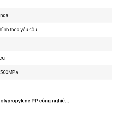
unda
hỉnh theo yêu cầu
tru
1500MPa
tấm polypropylene PP công nghiệp bền