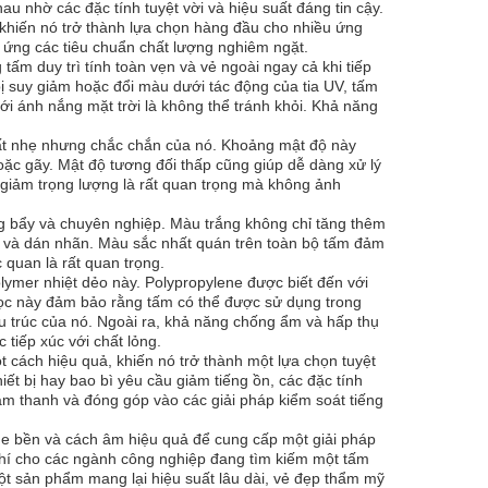
u nhờ các đặc tính tuyệt vời và hiệu suất đáng tin cậy.
 khiến nó trở thành lựa chọn hàng đầu cho nhiều ứng
 ứng các tiêu chuẩn chất lượng nghiêm ngặt.
ấm duy trì tính toàn vẹn và vẻ ngoài ngay cả khi tiếp
bị suy giảm hoặc đổi màu dưới tác động của tia UV, tấm
ới ánh nắng mặt trời là không thể tránh khỏi. Khả năng
hất nhẹ nhưng chắc chắn của nó. Khoảng mật độ này
oặc gãy. Mật độ tương đối thấp cũng giúp dễ dàng xử lý
 giảm trọng lượng là rất quan trọng mà không ảnh
g bẩy và chuyên nghiệp. Màu trắng không chỉ tăng thêm
u và dán nhãn. Màu sắc nhất quán trên toàn bộ tấm đảm
 quan là rất quan trọng.
lymer nhiệt dẻo này. Polypropylene được biết đến với
học này đảm bảo rằng tấm có thể được sử dụng trong
u trúc của nó. Ngoài ra, khả năng chống ẩm và hấp thụ
tiếp xúc với chất lỏng.
cách hiệu quả, khiến nó trở thành một lựa chọn tuyệt
ết bị hay bao bì yêu cầu giảm tiếng ồn, các đặc tính
âm thanh và đóng góp vào các giải pháp kiểm soát tiếng
ene bền và cách âm hiệu quả để cung cấp một giải pháp
 phí cho các ngành công nghiệp đang tìm kiếm một tấm
ột sản phẩm mang lại hiệu suất lâu dài, vẻ đẹp thẩm mỹ