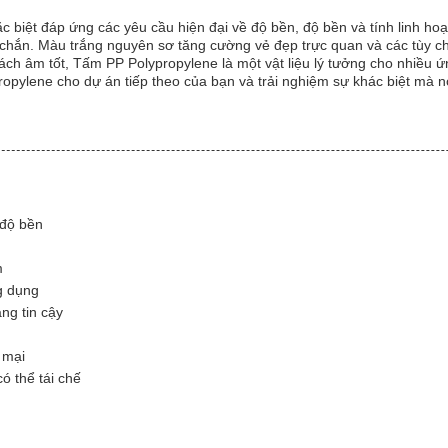
ặc biệt đáp ứng các yêu cầu hiện đại về độ bền, độ bền và tính linh ho
c chắn. Màu trắng nguyên sơ tăng cường vẻ đẹp trực quan và các tùy c
ách âm tốt, Tấm PP Polypropylene là một vật liệu lý tưởng cho nhiều
ropylene cho dự án tiếp theo của bạn và trải nghiệm sự khác biệt mà nó
 độ bền
m
g dụng
ng tin cậy
 mại
ó thể tái chế