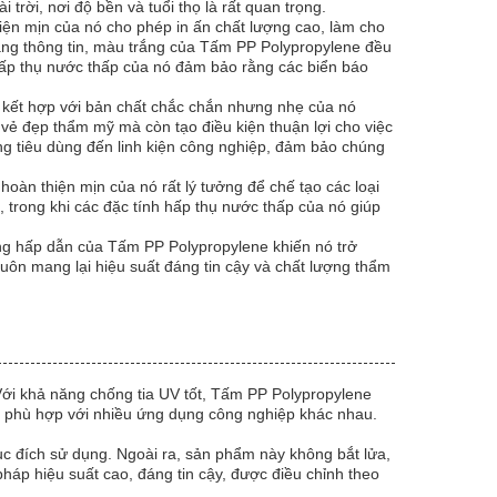
trời, nơi độ bền và tuổi thọ là rất quan trọng.
iện mịn của nó cho phép in ấn chất lượng cao, làm cho
bảng thông tin, màu trắng của Tấm PP Polypropylene đều
hấp thụ nước thấp của nó đảm bảo rằng các biển báo
 kết hợp với bản chất chắc chắn nhưng nhẹ của nó
vẻ đẹp thẩm mỹ mà còn tạo điều kiện thuận lợi cho việc
g tiêu dùng đến linh kiện công nghiệp, đảm bảo chúng
àn thiện mịn của nó rất lý tưởng để chế tạo các loại
 trong khi các đặc tính hấp thụ nước thấp của nó giúp
ắng hấp dẫn của Tấm PP Polypropylene khiến nó trở
ôn mang lại hiệu suất đáng tin cậy và chất lượng thẩm
Với khả năng chống tia UV tốt, Tấm PP Polypropylene
nó phù hợp với nhiều ứng dụng công nghiệp khác nhau.
c đích sử dụng. Ngoài ra, sản phẩm này không bắt lửa,
áp hiệu suất cao, đáng tin cậy, được điều chỉnh theo