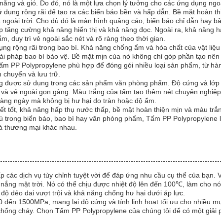
ắng và gió. Do đó, nó là một lựa chọn lý tưởng cho các ứng dụng ngoài 
 dụng rộng rãi để tạo ra các biển báo bền và hấp dẫn. Bề mặt hoàn th
à ngoài trời. Cho dù đó là màn hình quảng cáo, biển báo chỉ dẫn hay 
p tăng cường khả năng hiển thị và khả năng đọc. Ngoài ra, khả năng 
, duy trì vẻ ngoài sắc nét và rõ ràng theo thời gian.
g rộng rãi trong bao bì. Khả năng chống ẩm và hóa chất của vật liệu
ải pháp bao bì bảo vệ. Bề mặt mịn của nó không chỉ góp phần tạo nên 
ấm PP Polypropylene phù hợp để đóng gói nhiều loại sản phẩm, từ hàn
n chuyển và lưu trữ.
 được sử dụng trong các sản phẩm văn phòng phẩm. Độ cứng và lớp ho
n và vẻ ngoài gọn gàng. Màu trắng của tấm tạo thêm nét chuyên nghiệp,
àng ngày mà không bị hư hại do tràn hoặc độ ẩm.
iết tốt, khả năng hấp thụ nước thấp, bề mặt hoàn thiện mịn và màu tr
ù trong biển báo, bao bì hay văn phòng phẩm, Tấm PP Polypropylene lu
à thương mại khác nhau.
các dịch vụ tùy chỉnh tuyệt vời để đáp ứng nhu cầu cụ thể của bạn. 
h nắng mặt trời. Nó có thể chịu được nhiệt độ lên đến 100℃, làm cho 
ộ dẻo dai vượt trội và khả năng chống hư hại dưới áp lực.
đến 1500MPa, mang lại độ cứng và tính linh hoạt tối ưu cho nhiều mụ
hống cháy. Chọn Tấm PP Polypropylene của chúng tôi để có một giải ph