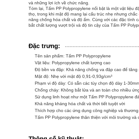
và những lợi ích về chức năng.
Tóm lại, Tấm PP Polypropylene nổi bật là một vật liệu đ
thọ, trong khi mật độ mang lại cấu trúc nhẹ nhưng chắ
năng chống hóa chất và độ ẩm. Cùng với các đặc tính c
bắt chất lượng vượt trội và độ tin cậy của Tấm PP Polyp
Đặc trưng:
Tên sản phẩm: Tấm PP Polypropylene
Vật liệu: Polypropylene chất lượng cao
Độ bền va đập: Khả năng chống va đập cao để tăng
Mật độ: Nhẹ với mật độ 0,91-0,93g/cm³
Phạm vi độ dày: Có sẵn các tùy chọn độ dày 1-30m
Chống cháy: Không bắt lửa và an toàn cho nhiều ứn
Sử dụng linh hoạt như một Tấm PP Polypropylene đá
Khả năng kháng hóa chất và thời tiết tuyệt vời
Thích hợp cho các ứng dụng công nghiệp và thương
Tấm PP Polypropylene thân thiện với môi trường và c
Thông số kỹ thuật: