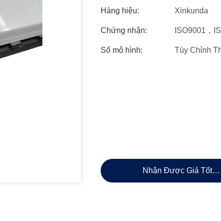
Hàng hiệu:
Xinkunda
Chứng nhận:
ISO9001，I
Số mô hình:
Tùy Chỉnh T
Nhận Được Giá Tốt N