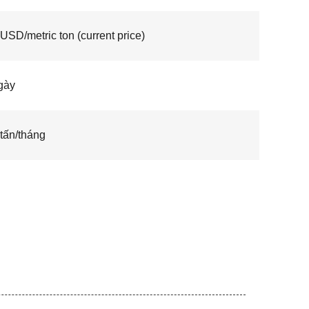
USD/metric ton (current price)
gày
tấn/tháng