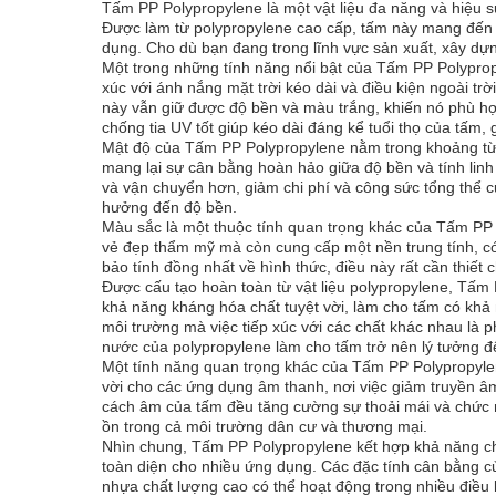
Tấm PP Polypropylene là một vật liệu đa năng và hiệu s
Được làm từ polypropylene cao cấp, tấm này mang đến s
dụng. Cho dù bạn đang trong lĩnh vực sản xuất, xây dựn
Một trong những tính năng nổi bật của Tấm PP Polypropy
xúc với ánh nắng mặt trời kéo dài và điều kiện ngoài tr
này vẫn giữ được độ bền và màu trắng, khiến nó phù hợp 
chống tia UV tốt giúp kéo dài đáng kể tuổi thọ của tấm,
Mật độ của Tấm PP Polypropylene nằm trong khoảng từ 
mang lại sự cân bằng hoàn hảo giữa độ bền và tính lin
và vận chuyển hơn, giảm chi phí và công sức tổng thể c
hưởng đến độ bền.
Màu sắc là một thuộc tính quan trọng khác của Tấm PP 
vẻ đẹp thẩm mỹ mà còn cung cấp một nền trung tính, c
bảo tính đồng nhất về hình thức, điều này rất cần thiết 
Được cấu tạo hoàn toàn từ vật liệu polypropylene, Tấm
khả năng kháng hóa chất tuyệt vời, làm cho tấm có khả
môi trường mà việc tiếp xúc với các chất khác nhau là
nước của polypropylene làm cho tấm trở nên lý tưởng để
Một tính năng quan trọng khác của Tấm PP Polypropylen
vời cho các ứng dụng âm thanh, nơi việc giảm truyền âm
cách âm của tấm đều tăng cường sự thoải mái và chức n
ồn trong cả môi trường dân cư và thương mại.
Nhìn chung, Tấm PP Polypropylene kết hợp khả năng chố
toàn diện cho nhiều ứng dụng. Các đặc tính cân bằng củ
nhựa chất lượng cao có thể hoạt động trong nhiều điều