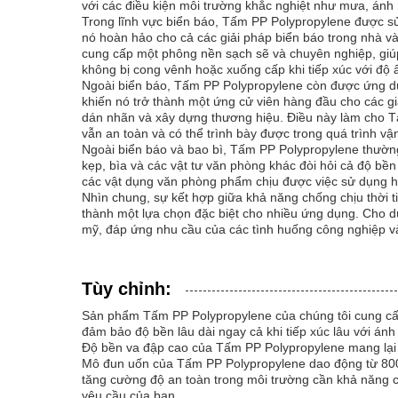
với các điều kiện môi trường khắc nghiệt như mưa, ánh n
Trong lĩnh vực biển báo, Tấm PP Polypropylene được sử
nó hoàn hảo cho cả các giải pháp biển báo trong nhà v
cung cấp một phông nền sạch sẽ và chuyên nghiệp, giú
không bị cong vênh hoặc xuống cấp khi tiếp xúc với độ ẩm
Ngoài biển báo, Tấm PP Polypropylene còn được ứng dụn
khiến nó trở thành một ứng cử viên hàng đầu cho các gi
dán nhãn và xây dựng thương hiệu. Điều này làm cho T
vẫn an toàn và có thể trình bày được trong quá trình vậ
Ngoài biển báo và bao bì, Tấm PP Polypropylene thường
kẹp, bìa và các vật tư văn phòng khác đòi hỏi cả độ bề
các vật dụng văn phòng phẩm chịu được việc sử dụng h
Nhìn chung, sự kết hợp giữa khả năng chống chịu thời t
thành một lựa chọn đặc biệt cho nhiều ứng dụng. Cho d
mỹ, đáp ứng nhu cầu của các tình huống công nghiệp v
Tùy chỉnh:
Sản phẩm Tấm PP Polypropylene của chúng tôi cung cấp 
đảm bảo độ bền lâu dài ngay cả khi tiếp xúc lâu với án
Độ bền va đập cao của Tấm PP Polypropylene mang lại đ
Mô đun uốn của Tấm PP Polypropylene dao động từ 800 
tăng cường độ an toàn trong môi trường cần khả năng c
yêu cầu của bạn.