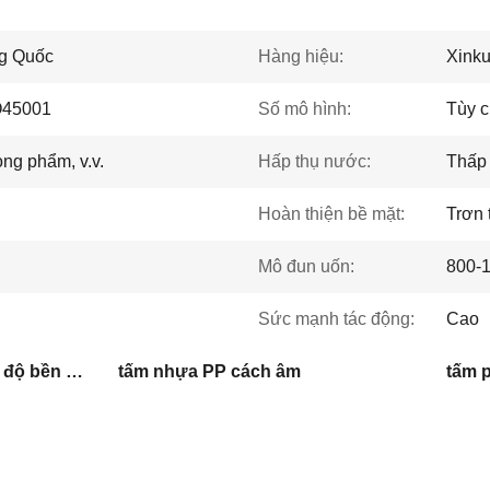
ng Quốc
Hàng hiệu:
Xink
45001
Số mô hình:
Tùy c
ng phẩm, v.v.
Hấp thụ nước:
Thấp
Hoàn thiện bề mặt:
Trơn 
Mô đun uốn:
800-
Sức mạnh tác động:
Cao
tấm polypropylene PP có độ bền cao
tấm nhựa PP cách âm