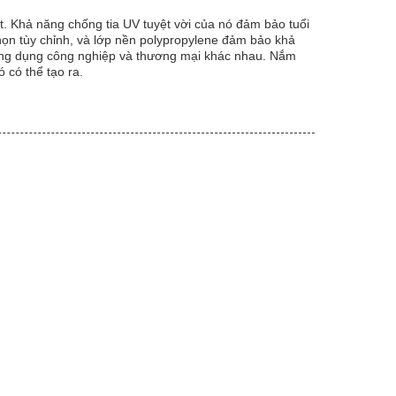
ạt. Khả năng chống tia UV tuyệt vời của nó đảm bảo tuổi
họn tùy chỉnh, và lớp nền polypropylene đảm bảo khả
 ứng dụng công nghiệp và thương mại khác nhau. Nắm
 có thể tạo ra.