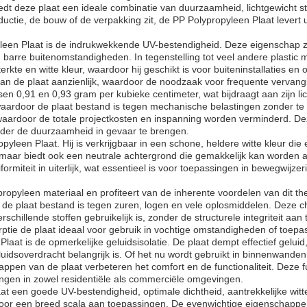
t deze plaat een ideale combinatie van duurzaamheid, lichtgewicht str
oductie, de bouw of de verpakking zit, de PP Polypropyleen Plaat levert 
 Plaat is de indrukwekkende UV-bestendigheid. Deze eigenschap zorgt e
 en barre buitenomstandigheden. In tegenstelling tot veel andere plastic
terkte en witte kleur, waardoor hij geschikt is voor buiteninstallaties e
van de plaat aanzienlijk, waardoor de noodzaak voor frequente verva
en 0,91 en 0,93 gram per kubieke centimeter, wat bijdraagt aan zijn lic
t, waardoor de plaat bestand is tegen mechanische belastingen zonder te 
waardoor de totale projectkosten en inspanning worden verminderd. Dez
nder de duurzaamheid in gevaar te brengen.
leen Plaat. Hij is verkrijgbaar in een schone, heldere witte kleur die ee
, maar biedt ook een neutrale achtergrond die gemakkelijk kan worden 
formiteit in uiterlijk, wat essentieel is voor toepassingen in bewegwijz
propyleen materiaal en profiteert van de inherente voordelen van dit t
de plaat bestand is tegen zuren, logen en vele oplosmiddelen. Deze c
schillende stoffen gebruikelijk is, zonder de structurele integriteit aa
ie de plaat ideaal voor gebruik in vochtige omstandigheden of toepass
aat is de opmerkelijke geluidsisolatie. De plaat dempt effectief gelui
idsoverdracht belangrijk is. Of het nu wordt gebruikt in binnenwande
appen van de plaat verbeteren het comfort en de functionaliteit. Deze
ingen in zowel residentiële als commerciële omgevingen.
 een goede UV-bestendigheid, optimale dichtheid, aantrekkelijke witte
n voor een breed scala aan toepassingen. De evenwichtige eigenschapp