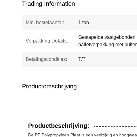
Trading Information
Min. bestelaantal:
1 ton
Gestapelde vastgebonden v
Verpakking Details:
palletverpakking met buite
Betalingscondities:
T/T
Productomschrijving
Productbeschrijving:
De PP Polypropyleen Plaat is een veelzijdig en hoogwaa