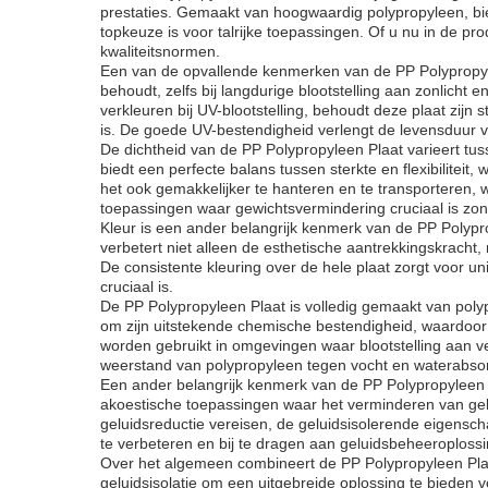
prestaties. Gemaakt van hoogwaardig polypropyleen, bied
topkeuze is voor talrijke toepassingen. Of u nu in de pr
kwaliteitsnormen.
Een van de opvallende kenmerken van de PP Polypropyleen
behoudt, zelfs bij langdurige blootstelling aan zonlicht
verkleuren bij UV-blootstelling, behoudt deze plaat zijn s
is. De goede UV-bestendigheid verlengt de levensduur 
De dichtheid van de PP Polypropyleen Plaat varieert tuss
biedt een perfecte balans tussen sterkte en flexibilitei
het ook gemakkelijker te hanteren en te transporteren, 
toepassingen waar gewichtsvermindering cruciaal is zo
Kleur is een ander belangrijk kenmerk van de PP Polypropy
verbetert niet alleen de esthetische aantrekkingskracht
De consistente kleuring over de hele plaat zorgt voor uni
cruciaal is.
De PP Polypropyleen Plaat is volledig gemaakt van poly
om zijn uitstekende chemische bestendigheid, waardoor 
worden gebruikt in omgevingen waar blootstelling aan ver
weerstand van polypropyleen tegen vocht en waterabsorpt
Een ander belangrijk kenmerk van de PP Polypropyleen Pl
akoestische toepassingen waar het verminderen van gelu
geluidsreductie vereisen, de geluidsisolerende eigensch
te verbeteren en bij te dragen aan geluidsbeheeroploss
Over het algemeen combineert de PP Polypropyleen Plaat
geluidsisolatie om een uitgebreide oplossing te biede