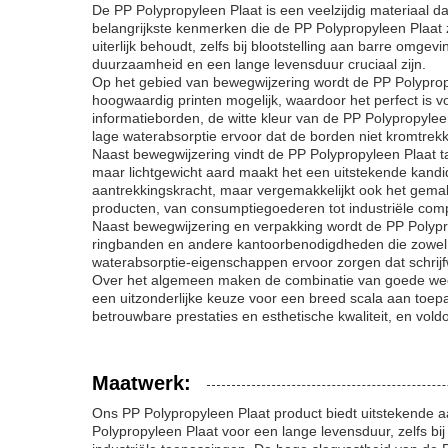
De PP Polypropyleen Plaat is een veelzijdig materiaal d
belangrijkste kenmerken die de PP Polypropyleen Plaat z
uiterlijk behoudt, zelfs bij blootstelling aan barre omg
duurzaamheid en een lange levensduur cruciaal zijn.
Op het gebied van bewegwijzering wordt de PP Polyprop
hoogwaardig printen mogelijk, waardoor het perfect is v
informatieborden, de witte kleur van de PP Polypropylee
lage waterabsorptie ervoor dat de borden niet kromtrekken
Naast bewegwijzering vindt de PP Polypropyleen Plaat t
maar lichtgewicht aard maakt het een uitstekende kandi
aantrekkingskracht, maar vergemakkelijkt ook het gema
producten, van consumptiegoederen tot industriële compo
Naast bewegwijzering en verpakking wordt de PP Polyprop
ringbanden en andere kantoorbenodigdheden die zowel duu
waterabsorptie-eigenschappen ervoor zorgen dat schrijf
Over het algemeen maken de combinatie van goede weerb
een uitzonderlijke keuze voor een breed scala aan toepa
betrouwbare prestaties en esthetische kwaliteit, en vol
Maatwerk:
Ons PP Polypropyleen Plaat product biedt uitstekende
Polypropyleen Plaat voor een lange levensduur, zelfs bij