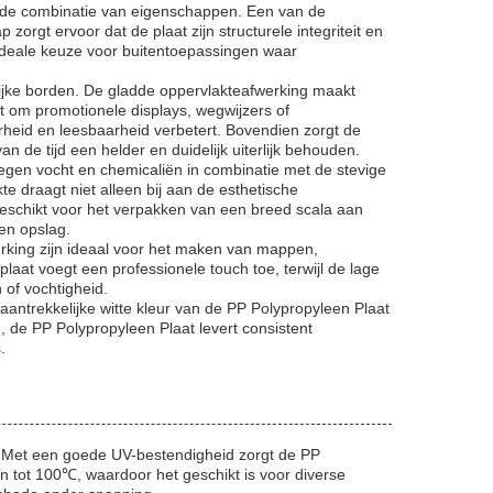
kende combinatie van eigenschappen. Een van de
rgt ervoor dat de plaat zijn structurele integriteit en
n ideale keuze voor buitentoepassingen waar
ijke borden. De gladde oppervlakteafwerking maakt
t om promotionele displays, wegwijzers of
rheid en leesbaarheid verbetert. Bovendien zorgt de
n de tijd een helder en duidelijk uiterlijk behouden.
egen vocht en chemicaliën in combinatie met de stevige
 draagt niet alleen bij aan de esthetische
geschikt voor het verpakken van een breed scala aan
 en opslag.
erking zijn ideaal voor het maken van mappen,
aat voegt een professionele touch toe, terwijl de lage
of vochtigheid.
ntrekkelijke witte kleur van de PP Polypropyleen Plaat
, de PP Polypropyleen Plaat levert consistent
.
. Met een goede UV-bestendigheid zorgt de PP
en tot 100℃, waardoor het geschikt is voor diverse