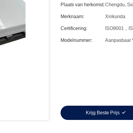
Plaats van herkomst:
Chengdu, Si
Merknaam:
Xinkunda
Certificering:
ISO9001，I
Modelnummer:
Aanpasbaar 
Krijg Beste Prijs