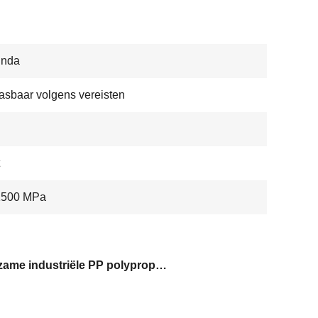
unda
sbaar volgens vereisten
1500 MPa
duurzame industriële PP polypropyleen plaat