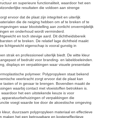
uctuur en superieure functionaliteit, waardoor het een
uitzonderlijke resultaten die voldoen aan strenge
rvoor dat de plaat zijn integriteit en uiterlijk
 materialen die de neiging hebben om af te breken of te
n omgevingen waar blootstelling aan zonlicht onvermijdelijk
ngingen en onderhoud wordt verminderd.
htgewicht en toch stevige aard. Dit dichtheidsbereik
barsten of te breken. De relatief lage dichtheid maakt
e lichtgewicht eigenschap is vooral gunstig in
n strak en professioneel uiterlijk biedt. De witte kleur
aangepast of bedrukt voor branding- en labeldoeleinden.
ering, displays en verpakkingen waar visuele presentatie
hermoplastische polymeer. Polypropyleen staat bekend
hemische veerkracht zorgt ervoor dat de plaat kan
n te tasten of in gevaar te brengen. Bovendien maakt de
ingen waarbij contact met vloeistoffen betrokken is.
d, waardoor het een uitstekende keuze is voor
n, apparatuurbehuizingen of verpakkingen die
 functie voegt waarde toe door de akoestische omgeving
 kleur, duurzaam polypropyleen materiaal en effectieve
en maken het een betrouwbare en kosteneffectieve