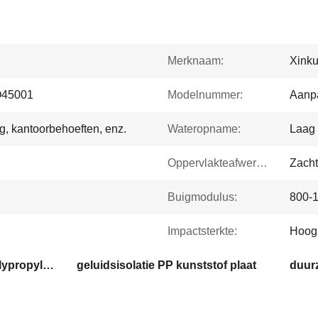
Merknaam:
Xink
45001
Modelnummer:
Aanpa
g, kantoorbehoeften, enz.
Wateropname:
Laag
Oppervlakteafwerking:
Zacht
Buigmodulus:
800-
Impactsterkte:
Hoog
hoge slagvastheid PP polypropyleen plaat
geluidsisolatie PP kunststof plaat