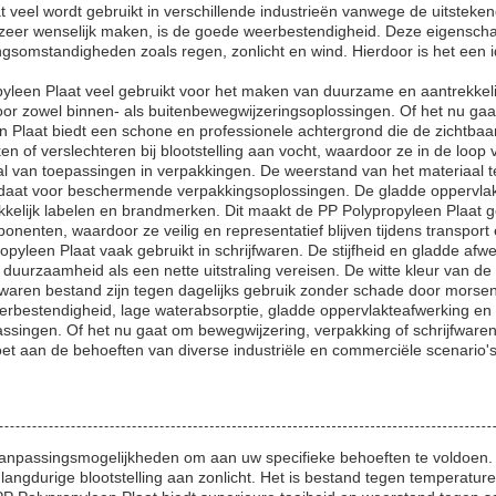
at veel wordt gebruikt in verschillende industrieën vanwege de uitste
eer wenselijk maken, is de goede weerbestendigheid. Deze eigenschap zo
evingsomstandigheden zoals regen, zonlicht en wind. Hierdoor is het ee
yleen Plaat veel gebruikt voor het maken van duurzame en aantrekkel
oor zowel binnen- als buitenbewegwijzeringsoplossingen. Of het nu gaa
n Plaat biedt een schone en professionele achtergrond die de zichtbaa
 of verslechteren bij blootstelling aan vocht, waardoor ze in de loop va
al van toepassingen in verpakkingen. De weerstand van het materiaal t
daat voor beschermende verpakkingsoplossingen. De gladde oppervlakte
kkelijk labelen en brandmerken. Dit maakt de PP Polypropyleen Plaat 
nenten, waardoor ze veilig en representatief blijven tijdens transport
yleen Plaat vaak gebruikt in schrijfwaren. De stijfheid en gladde afw
rzaamheid als een nette uitstraling vereisen. De witte kleur van de pl
waren bestand zijn tegen dagelijks gebruik zonder schade door morsen 
estendigheid, lage waterabsorptie, gladde oppervlakteafwerking en aa
ssingen. Of het nu gaat om bewegwijzering, verpakking of schrijfwaren
doet aan de behoeften van diverse industriële en commerciële scenario's
 aanpassingsmogelijkheden om aan uw specifieke behoeften te voldoen
 langdurige blootstelling aan zonlicht. Het is bestand tegen temperatur