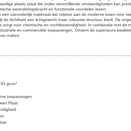
aardige plastic plaat die onder verschillende omstandigheden kan prest
tische aantrekkingskracht en functionele voordelen levert.
 een uitzonderlijk materiaal dat voldoet aan de moderne eisen voor st
l de dichtheid een lichtgewicht maar robuuste structuur biedt. De onger
 zorgt voor chemische en vochtbestendigheid. In combinatie met de m
industriële en commerciële toepassingen. Omarm de superieure kwalite
 kan maken.
,93 g/cm³
erse toepassingen
leen Plaat
endigheid
gen
laat