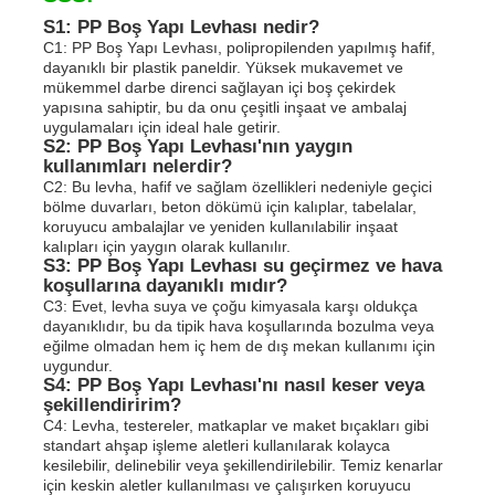
S1: PP Boş Yapı Levhası nedir?
C1: PP Boş Yapı Levhası, polipropilenden yapılmış hafif,
dayanıklı bir plastik paneldir. Yüksek mukavemet ve
mükemmel darbe direnci sağlayan içi boş çekirdek
yapısına sahiptir, bu da onu çeşitli inşaat ve ambalaj
uygulamaları için ideal hale getirir.
S2: PP Boş Yapı Levhası'nın yaygın
kullanımları nelerdir?
C2: Bu levha, hafif ve sağlam özellikleri nedeniyle geçici
bölme duvarları, beton dökümü için kalıplar, tabelalar,
koruyucu ambalajlar ve yeniden kullanılabilir inşaat
kalıpları için yaygın olarak kullanılır.
S3: PP Boş Yapı Levhası su geçirmez ve hava
koşullarına dayanıklı mıdır?
C3: Evet, levha suya ve çoğu kimyasala karşı oldukça
dayanıklıdır, bu da tipik hava koşullarında bozulma veya
eğilme olmadan hem iç hem de dış mekan kullanımı için
uygundur.
S4: PP Boş Yapı Levhası'nı nasıl keser veya
şekillendiririm?
C4: Levha, testereler, matkaplar ve maket bıçakları gibi
standart ahşap işleme aletleri kullanılarak kolayca
kesilebilir, delinebilir veya şekillendirilebilir. Temiz kenarlar
için keskin aletler kullanılması ve çalışırken koruyucu