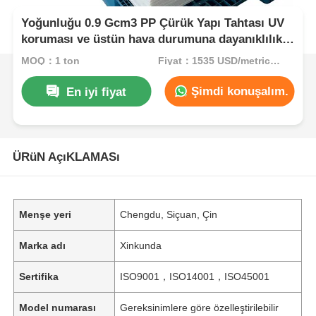
Yoğunluğu 0.9 Gcm3 PP Çürük Yapı Tahtası UV
koruması ve üstün hava durumuna dayanıklılık
sunar. Dış mekanlar için uygundur.
MOQ：1 ton
Fiyat：1535 USD/metric ton (current price)
Şimdi konuşalım.
En iyi fiyat
ÜRüN AçıKLAMASı
Menşe yeri
Chengdu, Siçuan, Çin
Marka adı
Xinkunda
Sertifika
ISO9001，ISO14001，ISO45001
Model numarası
Gereksinimlere göre özelleştirilebilir