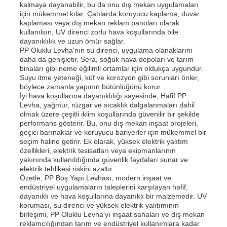
kalmaya dayanabilir, bu da onu dış mekan uygulamaları
için mükemmel kılar. Çatılarda koruyucu kaplama, duvar
kaplaması veya dış mekan reklam panoları olarak
kullanılsın, UV direnci zorlu hava koşullarında bile
dayanıklılık ve uzun ömür sağlar.
PP Oluklu Levha'nın su direnci, uygulama olanaklarını
daha da genişletir. Sera, soğuk hava depoları ve tarım
binaları gibi neme eğilimli ortamlar için oldukça uygundur.
Suyu itme yeteneği, küf ve korozyon gibi sorunları önler,
böylece zamanla yapının bütünlüğünü korur.
İyi hava koşullarına dayanıklılığı sayesinde, Hafif PP
Levha, yağmur, rüzgar ve sıcaklık dalgalanmaları dahil
olmak üzere çeşitli iklim koşullarında güvenilir bir şekilde
performans gösterir. Bu, onu dış mekan inşaat projeleri,
geçici barınaklar ve koruyucu bariyerler için mükemmel bir
seçim haline getirir. Ek olarak, yüksek elektrik yalıtım
özellikleri, elektrik tesisatları veya ekipmanlarının
yakınında kullanıldığında güvenlik faydaları sunar ve
elektrik tehlikesi riskini azaltır.
Özetle, PP Boş Yapı Levhası, modern inşaat ve
endüstriyel uygulamaların taleplerini karşılayan hafif,
dayanıklı ve hava koşullarına dayanıklı bir malzemedir. UV
koruması, su direnci ve yüksek elektrik yalıtımının
birleşimi, PP Oluklu Levha'yı inşaat sahaları ve dış mekan
reklamcılığından tarım ve endüstriyel kullanımlara kadar