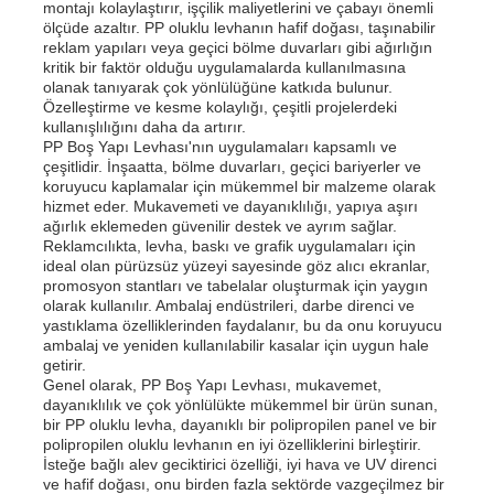
montajı kolaylaştırır, işçilik maliyetlerini ve çabayı önemli
ölçüde azaltır. PP oluklu levhanın hafif doğası, taşınabilir
reklam yapıları veya geçici bölme duvarları gibi ağırlığın
PP Reklam Kurulu
kritik bir faktör olduğu uygulamalarda kullanılmasına
olanak tanıyarak çok yönlülüğüne katkıda bulunur.
Özelleştirme ve kesme kolaylığı, çeşitli projelerdeki
kullanışlılığını daha da artırır.
Plastik PP Levha
PP Boş Yapı Levhası'nın uygulamaları kapsamlı ve
çeşitlidir. İnşaatta, bölme duvarları, geçici bariyerler ve
koruyucu kaplamalar için mükemmel bir malzeme olarak
KPS Kurulu
hizmet eder. Mukavemeti ve dayanıklılığı, yapıya aşırı
ağırlık eklemeden güvenilir destek ve ayrım sağlar.
Reklamcılıkta, levha, baskı ve grafik uygulamaları için
ideal olan pürüzsüz yüzeyi sayesinde göz alıcı ekranlar,
Yangına dayanıklı polipropilen tabaka
promosyon stantları ve tabelalar oluşturmak için yaygın
olarak kullanılır. Ambalaj endüstrileri, darbe direnci ve
yastıklama özelliklerinden faydalanır, bu da onu koruyucu
PP boş inşaat tahtası
ambalaj ve yeniden kullanılabilir kasalar için uygun hale
getirir.
Genel olarak, PP Boş Yapı Levhası, mukavemet,
dayanıklılık ve çok yönlülükte mükemmel bir ürün sunan,
PP duvar levhası
bir PP oluklu levha, dayanıklı bir polipropilen panel ve bir
polipropilen oluklu levhanın en iyi özelliklerini birleştirir.
İsteğe bağlı alev geciktirici özelliği, iyi hava ve UV direnci
polipropilen levha
ve hafif doğası, onu birden fazla sektörde vazgeçilmez bir