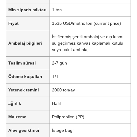
Min sipariş miktarı
1 ton
Fiyat
1535 USD/metric ton (current price)
İstiflenmiş şeritli ambalaj ve dış kısmı
Ambalaj bilgileri
su geçirmez kanvas kaplamalı kutulu
veya palet ambalajı
Teslim süresi
2-7 gün
Ödeme koşulları
T/T
Yetenek temini
2000 ton/ay
ağırlık
Hafif
Malzeme
Polipropilen (PP)
Alev geciktirici
İsteğe bağlı