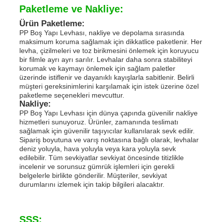
Paketleme ve Nakliye:
Ürün Paketleme:
PP Boş Yapı Levhası, nakliye ve depolama sırasında
maksimum koruma sağlamak için dikkatlice paketlenir. Her
levha, çizilmeleri ve toz birikmesini önlemek için koruyucu
bir filmle ayrı ayrı sarılır. Levhalar daha sonra stabiliteyi
korumak ve kaymayı önlemek için sağlam paletler
üzerinde istiflenir ve dayanıklı kayışlarla sabitlenir. Belirli
müşteri gereksinimlerini karşılamak için istek üzerine özel
paketleme seçenekleri mevcuttur.
Nakliye:
PP Boş Yapı Levhası için dünya çapında güvenilir nakliye
hizmetleri sunuyoruz. Ürünler, zamanında teslimatı
sağlamak için güvenilir taşıyıcılar kullanılarak sevk edilir.
Sipariş boyutuna ve varış noktasına bağlı olarak, levhalar
deniz yoluyla, hava yoluyla veya kara yoluyla sevk
edilebilir. Tüm sevkiyatlar sevkiyat öncesinde titizlikle
incelenir ve sorunsuz gümrük işlemleri için gerekli
belgelerle birlikte gönderilir. Müşteriler, sevkiyat
durumlarını izlemek için takip bilgileri alacaktır.
SSS: