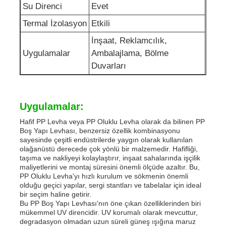
Su Direnci
Evet
Termal İzolasyon
Etkili
İnşaat, Reklamcılık,
Uygulamalar
Ambalajlama, Bölme
Duvarları
Uygulamalar:
Hafif PP Levha veya PP Oluklu Levha olarak da bilinen PP
Boş Yapı Levhası, benzersiz özellik kombinasyonu
sayesinde çeşitli endüstrilerde yaygın olarak kullanılan
olağanüstü derecede çok yönlü bir malzemedir. Hafifliği,
taşıma ve nakliyeyi kolaylaştırır, inşaat sahalarında işçilik
maliyetlerini ve montaj süresini önemli ölçüde azaltır. Bu,
PP Oluklu Levha'yı hızlı kurulum ve sökmenin önemli
olduğu geçici yapılar, sergi stantları ve tabelalar için ideal
bir seçim haline getirir.
Bu PP Boş Yapı Levhası'nın öne çıkan özelliklerinden biri
mükemmel UV direncidir. UV korumalı olarak mevcuttur,
degradasyon olmadan uzun süreli güneş ışığına maruz