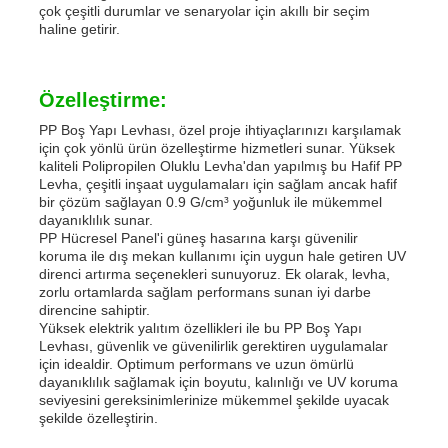
çok çeşitli durumlar ve senaryolar için akıllı bir seçim
haline getirir.
Özelleştirme:
PP Boş Yapı Levhası, özel proje ihtiyaçlarınızı karşılamak
için çok yönlü ürün özelleştirme hizmetleri sunar. Yüksek
kaliteli Polipropilen Oluklu Levha'dan yapılmış bu Hafif PP
Levha, çeşitli inşaat uygulamaları için sağlam ancak hafif
bir çözüm sağlayan 0.9 G/cm³ yoğunluk ile mükemmel
dayanıklılık sunar.
PP Hücresel Panel'i güneş hasarına karşı güvenilir
koruma ile dış mekan kullanımı için uygun hale getiren UV
direnci artırma seçenekleri sunuyoruz. Ek olarak, levha,
zorlu ortamlarda sağlam performans sunan iyi darbe
direncine sahiptir.
Yüksek elektrik yalıtım özellikleri ile bu PP Boş Yapı
Levhası, güvenlik ve güvenilirlik gerektiren uygulamalar
için idealdir. Optimum performans ve uzun ömürlü
dayanıklılık sağlamak için boyutu, kalınlığı ve UV koruma
seviyesini gereksinimlerinize mükemmel şekilde uyacak
şekilde özelleştirin.