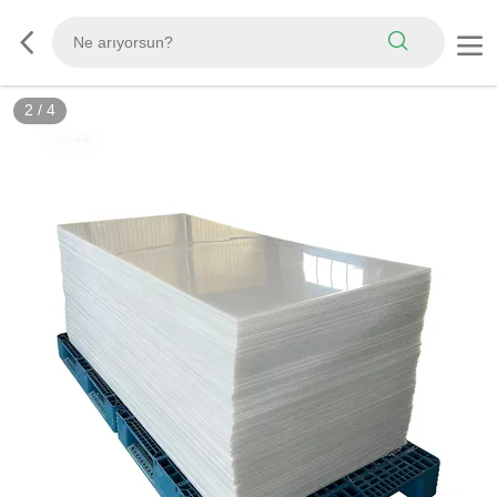
3
/
4