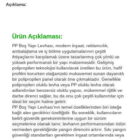
Açıklama:
Ürün Açıklaması:
PP Boş Yapı Levhası, modern inşaat, reklamcılık,
ambalajlama ve iç bölme uygulamalarının çeşitli
ihtiyaçlarını karşılamak üzere tasarlanmış çok yönlü ve
yüksek performanslı bir yapı malzemesidir. Gelişmiş
polipropilen teknolojisi kullanılarak üretilen bu ürün, hafif
profilini korurken olağanüstü mukavemet sunan dayanıklı
bir polipropilen panel olarak öne çıkmaktadır. Genellikle
polipropilen oluklu levha veya PP oluklu levha olarak
adlandırılan benzersiz oluklu yapısı, mükemmel rijitlik ve
darbe direnci sağlar, bu da onu çok çeşitli kullanımlar için
Ana sayfa
ideal bir seçim haline getirir.
PP Boş Yapı Levhası'nın temel özelliklerinden biri isteğe
bağlı alev geciktirici özelliğidir. Bu esneklik, kullanıcıların
Ürünler
belirli güvenlik gereksinimlerine uygun bir sürüm
seçmelerine olanak tanır, levhanın performansından ödün
vermeden gerektiğinde yangın direncini artırır. Sıkı yangın
güvenliği standartları gerektiren inşaat ortamlarında veya
Hakkımızda