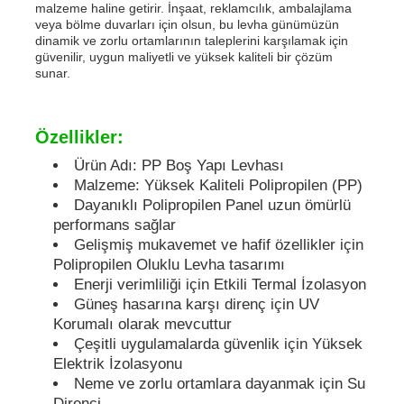
malzeme haline getirir. İnşaat, reklamcılık, ambalajlama
veya bölme duvarları için olsun, bu levha günümüzün
dinamik ve zorlu ortamlarının taleplerini karşılamak için
PP borular
güvenilir, uygun maliyetli ve yüksek kaliteli bir çözüm
sunar.
Polypropilen boru armatürleri
Özellikler:
Ürün Adı: PP Boş Yapı Levhası
Malzeme: Yüksek Kaliteli Polipropilen (PP)
Dayanıklı Polipropilen Panel uzun ömürlü
performans sağlar
Gelişmiş mukavemet ve hafif özellikler için
Polipropilen Oluklu Levha tasarımı
Enerji verimliliği için Etkili Termal İzolasyon
Güneş hasarına karşı direnç için UV
Korumalı olarak mevcuttur
Çeşitli uygulamalarda güvenlik için Yüksek
Elektrik İzolasyonu
Neme ve zorlu ortamlara dayanmak için Su
Direnci