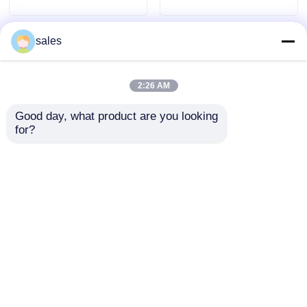
Ambalaj ve Teşhir
için
sales
2:26 AM
Good day, what product are you looking 
for?
Çukurlu Yapı PP
UV Direnci İyi PP
Çukurlu Yapı Tahtası
Fluted Board Hafif
Yumuşak yüzey finişi
Ağır Dayanıklı Su
ve etkili ısı yalıtımı ile
geçirmez ve Geri
Talep Gönder
Talep Gönder
inşaat projeleri için
Dönüştürülebilir
idealdir
Malzeme Özel Ekran
Birimleri için
Mükemmel
Ana sayfa
Hakkımızda
Bize ulaşın
Desktop Site
Site Haritası
Gizlilik Politikası