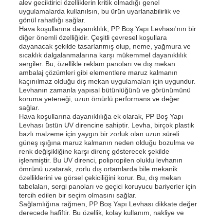
alev geciktirici özelliklerin kritik olmadığı genel
uygulamalarda kullanılsın, bu ürün uyarlanabilirlik ve
gönül rahatlığı sağlar.
Fabrika turu
Hava koşullarına dayanıklılık, PP Boş Yapı Levhası'nın bir
diğer önemli özelliğidir. Çeşitli çevresel koşullara
dayanacak şekilde tasarlanmış olup, neme, yağmura ve
sıcaklık dalgalanmalarına karşı mükemmel dayanıklılık
Kalite kontrol
sergiler. Bu, özellikle reklam panoları ve dış mekan
ambalaj çözümleri gibi elementlere maruz kalmanın
kaçınılmaz olduğu dış mekan uygulamaları için uygundur.
Bize ulaşın
Levhanın zamanla yapısal bütünlüğünü ve görünümünü
koruma yeteneği, uzun ömürlü performans ve değer
sağlar.
Hava koşullarına dayanıklılığa ek olarak, PP Boş Yapı
Haberler
Levhası üstün UV direncine sahiptir. Levha, birçok plastik
bazlı malzeme için yaygın bir zorluk olan uzun süreli
güneş ışığına maruz kalmanın neden olduğu bozulma ve
Tüm servis talepleri
renk değişikliğine karşı direnç gösterecek şekilde
işlenmiştir. Bu UV direnci, polipropilen oluklu levhanın
ömrünü uzatarak, zorlu dış ortamlarda bile mekanik
özelliklerini ve görsel çekiciliğini korur. Bu, dış mekan
Teklif isteği
tabelaları, sergi panoları ve geçici koruyucu bariyerler için
tercih edilen bir seçim olmasını sağlar.
Sağlamlığına rağmen, PP Boş Yapı Levhası dikkate değer
pp plastik karton
derecede hafiftir. Bu özellik, kolay kullanım, nakliye ve