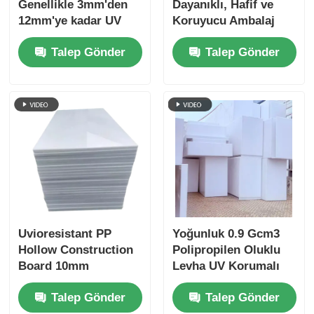
Genellikle 3mm'den
Dayanıklı, Hafif ve
12mm'ye kadar UV
Koruyucu Ambalaj
koruması ile PP
Çözümü Sunan PP
Talep Gönder
Talep Gönder
Fluted Board Paket
Oluklu Levha
için dayanıklı
dalgalanmış plastik
levha
Uvioresistant PP
Yoğunluk 0.9 Gcm3
Hollow Construction
Polipropilen Oluklu
Board 10mm
Levha UV Korumalı
Polipropilen Yaprak
Hafif Güçlü Plastik
Talep Gönder
Talep Gönder
Panel Endüstriyel