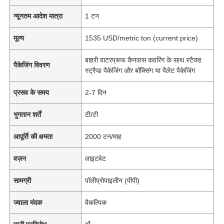
न्यूनतम आदेश मात्रा
1 टन
मूल्य
1535 USD/metric ton (current price)
बाहरी वाटरप्रूफ कैनवास कवरिंग के साथ स्टैक्ड
पैकेजिंग विवरण
स्ट्रैप्ड पैकेजिंग और बॉक्सिंग या पैलेट पैकेजिंग
प्रसव के समय
2-7 दिन
भुगतान शर्तें
टी/टी
आपूर्ति की क्षमता
2000 टन/माह
वज़न
लाइटवेट
सामग्री
पॉलीप्रोपाइलीन (पीपी)
ज्वाला मंदक
वैकल्पिक