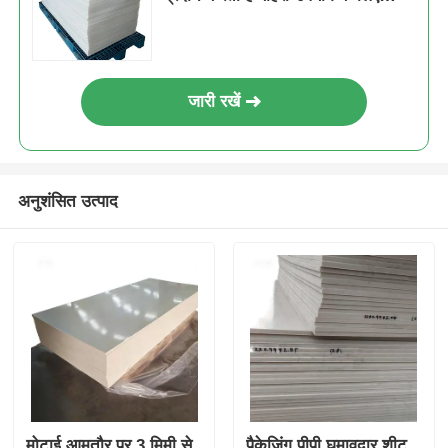
उपयुक्त
जारी रखें
अनुशंसित उत्पाद
मोटाई आमतौर पर 3 मिमी से
पैकेजिंग पीपी घुमावदार शीट