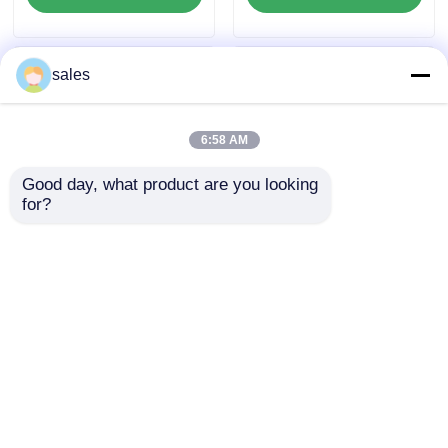
sales
6:58 AM
Good day, what product are you looking 
for?
खोखली संरचना पीपी खोखली
यूवी प्रतिरोध अच्छा पीपी
निर्माण बोर्ड जिसमें चिकनी
फ्लोटेड बोर्ड हल्का वजन
सतह फिनिश और प्रभावी
टिकाऊ जलरोधक और
थर्मल इन्सुलेशन है, जो निर्माण
पुनर्नवीनीकरण योग्य सामग्री
जांच भेजें
जांच भेजें
परियोजनाओं के लिए आदर्श है
कस्टम डिस्प्ले इकाइयों के
लिए एकदम सही
होम
हमारे बारे में
हमसे संपर्क करें
Desktop Site