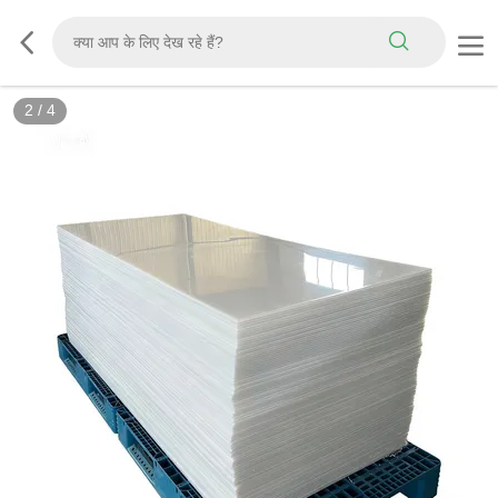
2
/
4