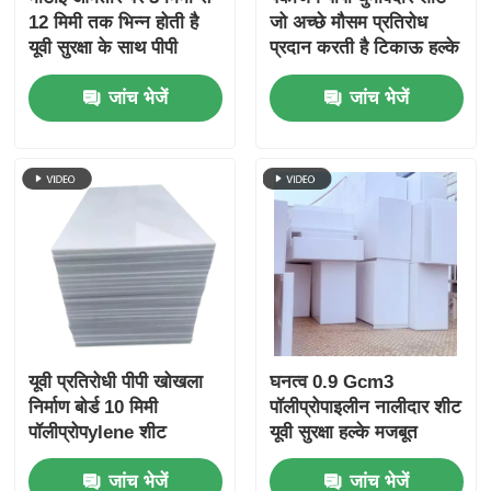
12 मिमी तक भिन्न होती है
जो अच्छे मौसम प्रतिरोध
यूवी सुरक्षा के साथ पीपी
प्रदान करती है टिकाऊ हल्के
फ्लूटेड बोर्ड पैकेजिंग के लिए
वजन और सुरक्षात्मक पैकेजिंग
जांच भेजें
जांच भेजें
टिकाऊ नालीदार प्लास्टिक
के लिए समाधान
शीट
यूवी प्रतिरोधी पीपी खोखला
घनत्व 0.9 Gcm3
निर्माण बोर्ड 10 मिमी
पॉलीप्रोपाइलीन नालीदार शीट
पॉलीप्रोपylene शीट
यूवी सुरक्षा हल्के मजबूत
प्लास्टिक पैनल औद्योगिक
जांच भेजें
जांच भेजें
पैकेजिंग और प्रदर्शन के लिए