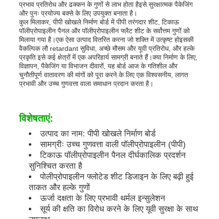
प्रभाव प्रतिरोध और ढक्कन के गुणों से लाभ होता हैइसे सुरक्षात्मक पैकेजिंग
और पुनः प्रयोज्य बक्से के लिए उपयुक्त बनाता है।
कुल मिलाकर, पीपी खोखले निर्माण बोर्ड में पीपी तरंगदार शीट, टिकाऊ
पीपी विज्ञापन बोर्ड
पॉलीप्रोपाइलीन पैनल और पॉलीप्रोपाइलीन फ्लैट शीट के सर्वोत्तम गुणों को
मिलाया गया है।एक ऐसा उत्पाद वितरित करना जो शक्ति में उत्कृष्ट होइसकी
वैकल्पिक लौ retardant सुविधा, अच्छे मौसम और यूवी प्रतिरोध, और हल्के
प्लास्टिक पीपी शीट
प्रकृति इसे कई क्षेत्रों में एक अपरिहार्य सामग्री बनाते हैं।क्या निर्माण के लिए,
विज्ञापन, पैकेजिंग या विभाजन दीवारों, यह बोर्ड आज के गतिशील और
चुनौतीपूर्ण वातावरण की मांगों को पूरा करने के लिए एक विश्वसनीय, लागत
प्रभावी और उच्च गुणवत्ता वाला समाधान प्रदान करता है।
पीपीएस बोर्ड
विशेषताएं:
अग्निरोधी पॉलीप्रोपाइलीन शीट
उत्पाद का नाम: पीपी खोखले निर्माण बोर्ड
सामग्रीः उच्च गुणवत्ता वाली पॉलीप्रोपाइलीन (पीपी)
पीपी खोखले निर्माण बोर्ड
टिकाऊ पॉलीप्रोपाइलीन पैनल दीर्घकालिक प्रदर्शन
सुनिश्चित करता है
पोलीप्रोपाइलीन फ्लोटेड शीट डिजाइन के लिए बढ़ी हुई
पीपी वॉल शीट
ताकत और हल्के गुणों
ऊर्जा दक्षता के लिए प्रभावी थर्मल इन्सुलेशन
सूर्य की क्षति का विरोध करने के लिए यूवी सुरक्षा के साथ
पॉलीप्रोपाइलीन शीट