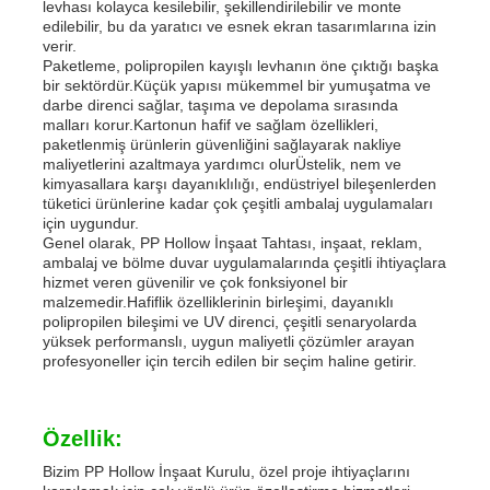
levhası kolayca kesilebilir, şekillendirilebilir ve monte
edilebilir, bu da yaratıcı ve esnek ekran tasarımlarına izin
verir.
Paketleme, polipropilen kayışlı levhanın öne çıktığı başka
bir sektördür.Küçük yapısı mükemmel bir yumuşatma ve
darbe direnci sağlar, taşıma ve depolama sırasında
malları korur.Kartonun hafif ve sağlam özellikleri,
paketlenmiş ürünlerin güvenliğini sağlayarak nakliye
maliyetlerini azaltmaya yardımcı olurÜstelik, nem ve
kimyasallara karşı dayanıklılığı, endüstriyel bileşenlerden
tüketici ürünlerine kadar çok çeşitli ambalaj uygulamaları
için uygundur.
Genel olarak, PP Hollow İnşaat Tahtası, inşaat, reklam,
ambalaj ve bölme duvar uygulamalarında çeşitli ihtiyaçlara
hizmet veren güvenilir ve çok fonksiyonel bir
malzemedir.Hafiflik özelliklerinin birleşimi, dayanıklı
polipropilen bileşimi ve UV direnci, çeşitli senaryolarda
yüksek performanslı, uygun maliyetli çözümler arayan
profesyoneller için tercih edilen bir seçim haline getirir.
Özellik:
Bizim PP Hollow İnşaat Kurulu, özel proje ihtiyaçlarını