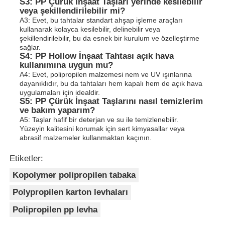
S3: PP Çürük İnşaat Taşları yerinde kesilebilir
veya şekillendirilebilir mi?
A3: Evet, bu tahtalar standart ahşap işleme araçları
kullanarak kolayca kesilebilir, delinebilir veya
şekillendirilebilir, bu da esnek bir kurulum ve özelleştirme
sağlar.
S4: PP Hollow İnşaat Tahtası açık hava
kullanımına uygun mu?
A4: Evet, polipropilen malzemesi nem ve UV ışınlarına
dayanıklıdır, bu da tahtaları hem kapalı hem de açık hava
uygulamaları için idealdir.
S5: PP Çürük İnşaat Taşlarını nasıl temizlerim
ve bakım yaparım?
A5: Taşlar hafif bir deterjan ve su ile temizlenebilir.
Yüzeyin kalitesini korumak için sert kimyasallar veya
abrasif malzemeler kullanmaktan kaçının.
Etiketler:
Kopolymer polipropilen tabaka
Polypropilen karton levhaları
Polipropilen pp levha