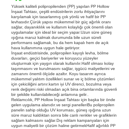
Yüksek kaliteli polipropilenden (PP) yapılan PP Hollow
İnşaat Tahtası, çeşitli endüstrilerin zorlu ihtiyaçlarını
karşılamak için tasarlanmış çok yönlü ve hafif bir PP
levhasıdır.Çürük yapısı mükemmel bir güç ağırlık oranı
sağlar, dayanıklılık ve kullanım kolaylığı çok önemli olan
uygulamalar için ideal bir seçim yapar.Uzun süre güneş
ışığına maruz kalmak durumunda bile uzun süreli
performans sağlamak, bu da hem kapalı hem de açık
hava kullanımına uygun hale getiriyor.
İnşaat endüstrisinde, polipropilen kayışlı levha, bölme
duvarları, geçici bariyerler ve koruyucu yüzeyler
oluşturmak için yaygın olarak kullanılır.Hafif olması kolay
taşınmasını ve kurulmasını sağlar, işgücü maliyetlerini ve
zamanını önemli ölçüde azaltır. Koyu tasarım ayrıca
mükemmel yalıtım özellikleri sunar ve iç bölme çözümleri
için çekiciliğini artırır.kartın iyi UV direnci, bozulma veya
renk değişimi riski olmadan açık bina ortamlarında güvenli
bir şekilde kullanılabileceği anlamına gelir..
Reklamcılık, PP Hollow İnşaat Tahtası için başka bir önde
gelen uygulama alanıdır.ve sergi panelleriBu polipropilen
panelin sahip olduğu UV koruması, güneş ışığına uzun
süre maruz kaldıktan sonra bile canlı renkler ve grafiklerin
sağlam kalmasını sağlar.Dış reklam kampanyaları için
uygun maliyetli bir çözüm haline getirmekHafif ağırlıklı PP