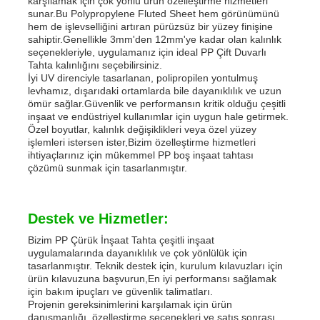
karşılamak için çok yönlü ürün özelleştirme hizmetleri
sunar.Bu Polypropylene Fluted Sheet hem görünümünü
hem de işlevselliğini artıran pürüzsüz bir yüzey finişine
sahiptir.Genellikle 3mm'den 12mm'ye kadar olan kalınlık
seçenekleriyle, uygulamanız için ideal PP Çift Duvarlı
Tahta kalınlığını seçebilirsiniz.
İyi UV direnciyle tasarlanan, polipropilen yontulmuş
levhamız, dışarıdaki ortamlarda bile dayanıklılık ve uzun
ömür sağlar.Güvenlik ve performansın kritik olduğu çeşitli
inşaat ve endüstriyel kullanımlar için uygun hale getirmek.
Özel boyutlar, kalınlık değişiklikleri veya özel yüzey
işlemleri istersen ister,Bizim özelleştirme hizmetleri
ihtiyaçlarınız için mükemmel PP boş inşaat tahtası
çözümü sunmak için tasarlanmıştır.
Destek ve Hizmetler:
Bizim PP Çürük İnşaat Tahta çeşitli inşaat
uygulamalarında dayanıklılık ve çok yönlülük için
tasarlanmıştır. Teknik destek için, kurulum kılavuzları için
ürün kılavuzuna başvurun,En iyi performansı sağlamak
için bakım ipuçları ve güvenlik talimatları.
Projenin gereksinimlerini karşılamak için ürün
danışmanlığı, özelleştirme seçenekleri ve satış sonrası