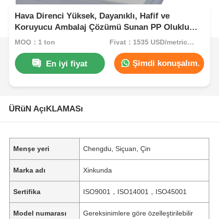
Hava Direnci Yüksek, Dayanıklı, Hafif ve
Koruyucu Ambalaj Çözümü Sunan PP Oluklu
Levha
MOQ：1 ton
Fiyat：1535 USD/metric ton (current price)
Şimdi konuşalım.
En iyi fiyat
ÜRüN AçıKLAMASı
Menşe yeri
Chengdu, Siçuan, Çin
Marka adı
Xinkunda
Sertifika
ISO9001，ISO14001，ISO45001
Model numarası
Gereksinimlere göre özelleştirilebilir