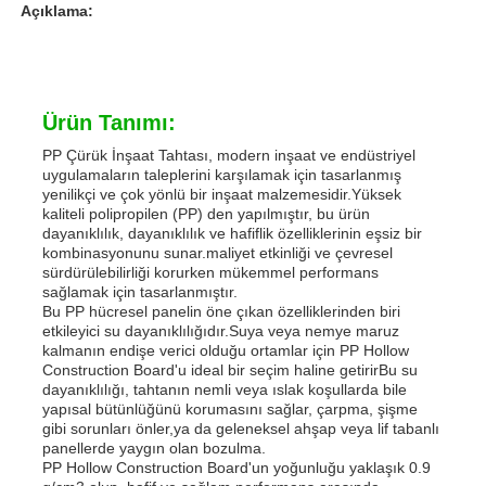
Açıklama:
Ürün Tanımı:
PP Çürük İnşaat Tahtası, modern inşaat ve endüstriyel
uygulamaların taleplerini karşılamak için tasarlanmış
yenilikçi ve çok yönlü bir inşaat malzemesidir.Yüksek
kaliteli polipropilen (PP) den yapılmıştır, bu ürün
dayanıklılık, dayanıklılık ve hafiflik özelliklerinin eşsiz bir
kombinasyonunu sunar.maliyet etkinliği ve çevresel
sürdürülebilirliği korurken mükemmel performans
sağlamak için tasarlanmıştır.
Bu PP hücresel panelin öne çıkan özelliklerinden biri
etkileyici su dayanıklılığıdır.Suya veya nemye maruz
Ana sayfa
kalmanın endişe verici olduğu ortamlar için PP Hollow
Construction Board'u ideal bir seçim haline getirirBu su
dayanıklılığı, tahtanın nemli veya ıslak koşullarda bile
yapısal bütünlüğünü korumasını sağlar, çarpma, şişme
Ürünler
gibi sorunları önler,ya da geleneksel ahşap veya lif tabanlı
panellerde yaygın olan bozulma.
PP Hollow Construction Board'un yoğunluğu yaklaşık 0.9
Hakkımızda