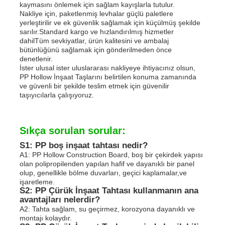
kaymasını önlemek için sağlam kayışlarla tutulur.
Nakliye için, paketlenmiş levhalar güçlü paletlere
yerleştirilir ve ek güvenlik sağlamak için küçülmüş şekilde
sarılır.Standard kargo ve hızlandırılmış hizmetler
dahilTüm sevkiyatlar, ürün kalitesini ve ambalaj
bütünlüğünü sağlamak için gönderilmeden önce
denetlenir.
İster ulusal ister uluslararası nakliyeye ihtiyacınız olsun,
PP Hollow İnşaat Taşlarını belirtilen konuma zamanında
ve güvenli bir şekilde teslim etmek için güvenilir
taşıyıcılarla çalışıyoruz.
Sıkça sorulan sorular:
S1: PP boş inşaat tahtası nedir?
A1: PP Hollow Construction Board, boş bir çekirdek yapısı
olan polipropilenden yapılan hafif ve dayanıklı bir panel
olup, genellikle bölme duvarları, geçici kaplamalar,ve
işaretleme.
S2: PP Çürük İnşaat Tahtası kullanmanın ana
avantajları nelerdir?
A2: Tahta sağlam, su geçirmez, korozyona dayanıklı ve
montajı kolaydır.