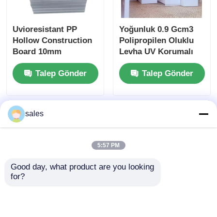
Uvioresistant PP
Yoğunluk 0.9 Gcm3
Hollow Construction
Polipropilen Oluklu
Board 10mm
Levha UV Korumalı
Polipropilen Yaprak
Hafif Güçlü Plastik
Talep Gönder
Talep Gönder
Panel Endüstriyel
Ambalaj ve Teşhir
için
sales
5:57 PM
Good day, what product are you looking 
for?
Çukurlu Yapı PP
UV Direnci İyi PP
Çukurlu Yapı Tahtası
Fluted Board Hafif