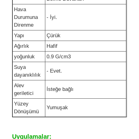
Hava
Durumuna
- İyi.
Direnme
Yapı
Çürük
Ağırlık
Hafif
yoğunluk
0.9 G/cm3
Suya
- Evet.
dayanıklılık
Alev
İsteğe bağlı
geriletici
Yüzey
Yumuşak
Dönüşümü
Uygulamalar: