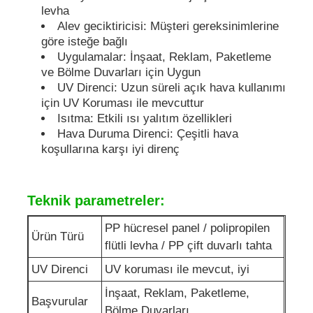
levha
Alev geciktiricisi: Müşteri gereksinimlerine
PP borular
göre isteğe bağlı
Uygulamalar: İnşaat, Reklam, Paketleme
ve Bölme Duvarları için Uygun
Polypropilen boru armatürleri
UV Direnci: Uzun süreli açık hava kullanımı
için UV Koruması ile mevcuttur
Isıtma: Etkili ısı yalıtım özellikleri
Hava Duruma Direnci: Çeşitli hava
koşullarına karşı iyi direnç
Teknik parametreler:
PP hücresel panel / polipropilen
Ürün Türü
flütli levha / PP çift duvarlı tahta
UV Direnci
UV koruması ile mevcut, iyi
İnşaat, Reklam, Paketleme,
Başvurular
Bölme Duvarları