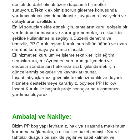
destek de dahil olmak üzere kapsamlı hizmetler
sunuyoruz.Teknik ekibimiz sorun giderme konusunda
yardımcı olmak için donatılmıştır., uygulama tavsiyeleri ve
detaylı ürün özellikleri.
En iyi sonuçları elde etmek için, tahtaların kuru, gölgele bir
yerde depolanmasını ve zarar görmemek için dikkatli bir
şekilde kullanılmasını sağlayın.Düzenli denetim ve
temizlik, PP Çürük İnşaat Kurulu'nun bütünlüğünü ve uzun
ömrünü korumaya yardımcı olacaktır.
Ek hizmetler, kurulum ve işleme teknikleri için eğitim
seanslarını içerir.Ayrıca en son ürün gelişmeleri ve
endüstri standartları hakkında sizi bilgilendirmek için
güncellenmiş belgeleri ve kaynakları sunar.
İnşaat ihtiyaçlarınızı güvenilir teknik uzmanlık ve duyarlı
hizmetle desteklemeye kararlıyız, böylece PP Hollow
İnşaat Kurulu ile başarılı proje sonuçlarına ulaşmanıza
yardımcı oluyoruz.
Ambalaj ve Nakliye:
Bizim PP boş yapı levhamız, nakliye sırasında maksimum
korunma sağlamak için dikkatlice paketlenmiştir.Sonra
tahtalar düzgün bir şekilde yığılır ve sabit kalmak ve