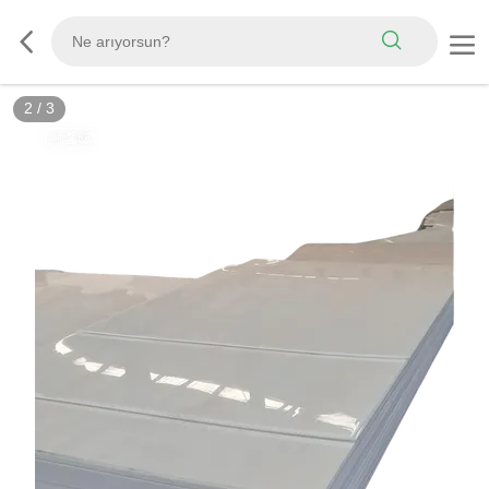
3
/
3