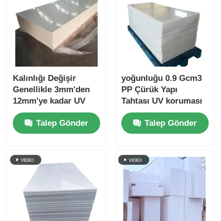
Kalınlığı Değişir
yoğunluğu 0.9 Gcm3
Genellikle 3mm'den
PP Çürük Yapı
12mm'ye kadar UV
Tahtası UV koruması
koruması ile PP
ve üstün hava
Talep Gönder
Talep Gönder
Fluted Board Paket
durumuna
için dayanıklı
dayanıklılık sunar. Dış
dalgalanmış plastik
mekanlar için
levha
uygundur.