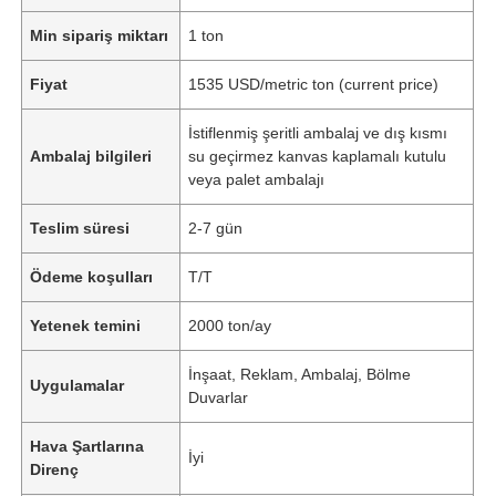
Min sipariş miktarı
1 ton
Fiyat
1535 USD/metric ton (current price)
İstiflenmiş şeritli ambalaj ve dış kısmı
Ambalaj bilgileri
su geçirmez kanvas kaplamalı kutulu
veya palet ambalajı
Teslim süresi
2-7 gün
Ödeme koşulları
T/T
Yetenek temini
2000 ton/ay
İnşaat, Reklam, Ambalaj, Bölme
Uygulamalar
Duvarlar
Hava Şartlarına
İyi
Direnç