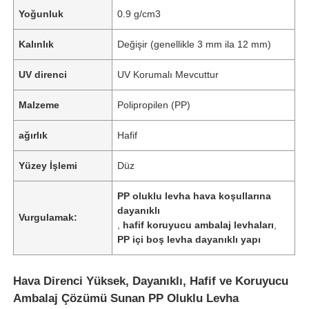
Yoğunluk
0.9 g/cm3
Kalınlık
Değişir (genellikle 3 mm ila 12 mm)
UV direnci
UV Korumalı Mevcuttur
Malzeme
Polipropilen (PP)
ağırlık
Hafif
Yüzey İşlemi
Düz
PP oluklu levha hava koşullarına
dayanıklı
Vurgulamak:
,
hafif koruyucu ambalaj levhaları
,
PP içi boş levha dayanıklı yapı
Hava Direnci Yüksek, Dayanıklı, Hafif ve Koruyucu
Ambalaj Çözümü Sunan PP Oluklu Levha