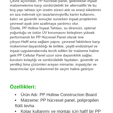
Çevre açısından, PP hücresel panel, geleneksel inşaat
malzemelerine karşı sürdürülebilir bir alternatiftir.Ve bu
boş yapı tahtası için üretim süreci atık ve enerji tüketimini
PP Reklam Kurulu
en aza indirmek için tasarlanmıştırBu kartın kullanımı,
kalıcı ve güvenilir sonuçlar sunarken inşaat projelerinin
çevresel ayak izini azaltmaya yardımcı olur.
Özetle, PP Hollow İnşaat Tahtası, su direncini, optimal
Plastik PP Levha
yoğunluğu ve üstün UV korumasını birleştiren yüksek
performanslı bir PP Hücresel Panel olarak öne
çıkıyor.Hafif ama sağlam yapısı, çevresel faktörlere karşı
KPS Kurulu
mükemmel dayanıklılığı ile birlikte, çeşitli endüstriyel ve
inşaat uygulamalarında tercih edilen bir malzeme haline
gelir.PP Cellular Panel uzun süre dayanıklılık sağlar,
kurulum kolaylığı ve sürdürülebilir faydaları, güvenilir ve
Yangına dayanıklı polipropilen tabaka
yenilikçi bina çözümleri arayan mimarlar, inşaatçılar ve
tasarımcılar için mükemmel bir seçim haline getiriyor.
PP boş inşaat tahtası
Özellikleri:
PP duvar levhası
Ürün Adı: PP Hollow Construction Board
Malzeme: PP hücresel panel, polipropilen
flütli levha
polipropilen levha
Kolay kullanımı ve montajı için hafif bir PP