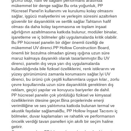
g/cm3 olup, hafif ve sağlam performans arasında
mükemmel bir denge sağlar.Bu orta yoğunluk, PP
Hücresel Panel'in kullanımı ve kurulumu kolay olmasını
sağlar, işgücü maliyetlerini ve yerleşim süresini azaltırken
Fabrika turu
güvenilir bir dayanıklılık ve sertlik sağlar.Tahtanın hafif
olması da daha kolay taşınmasına ve toplam inşaat
ağırlığının azaltılmasına katkıda bulunur, modüler binalar,
Kalite kontrol
işaretleme ve iç bölmeler gibi uygulamalarda kritik olabilir.
Bu PP hücresel panelin bir diğer önemli özelliği de
mükemmel UV direnci.PP Hollow Construction Board,
önemli bir bozulma olmadan güneş ışığına uzun süre
Bize ulaşın
maruz kalmaya dayanıklı olarak tasarlanmıştır.Bu UV
direnci, panelin dış veya yarı dış uygulamalarda
kullanıldığında bile fiziksel özelliklerini, renk istikrarını ve
Haberler
yüzey görünümünü zamanla korumasını sağlar.İyi UV
direnci, bu ürünü çok çeşitli kullanımlara uygun kılar., zorlu
çevre koşullarında uzun süre dayanıklılık gerektiren dış
reklam, geçici yapılar ve koruyucu bariyerler de dahil.
Tüm servis talepleri
PP hücresel panelin çok yönlülüğü fiziksel ve kimyasal
özelliklerinin ötesine geçer.Bina projelerinde enerji
verimliliğine ve ses yalıtımına katkıda bulunan termal ve
Teklif isteği
akustik faydalar sağlamakBu, PP Hollow İnşaat Tacısını iç
bölmeler, duvar kaplamaları ve rahatlık ve performansın
öncelik verdiği tavan panelleri için akıllı bir seçim haline
getirir.
pp plastik karton