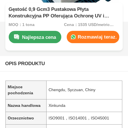
Gęstość 0,9 Gcm3 Pustakowa Płyta
Konstrukcyjna PP Oferująca Ochronę UV i
Doskonałą Odporność na Warunki
MOQ：1 tona
Cena：1535 USD/metric ton (current price)
Atmosferyczne, Odpowiednia do Zastosowań
Zewnętrznych
Rozmawiaj teraz.
Najlepsza cena
OPIS PRODUKTU
Miejsce
Chengdu, Syczuan, Chiny
pochodzenia
Nazwa handlowa
Xinkunda
Orzecznictwo
ISO9001，ISO14001，ISO45001