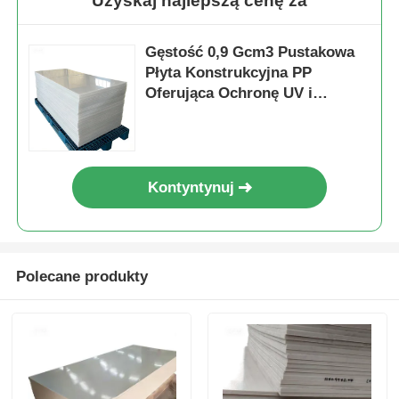
Uzyskaj najlepszą cenę za
Gęstość 0,9 Gcm3 Pustakowa
Płyta Konstrukcyjna PP
Oferująca Ochronę UV i
Doskonałą Odporność na
Warunki Atmosferyczne,
Odpowiednia do Zastosowań
Zewnętrznych
Kontyntynuj
Polecane produkty