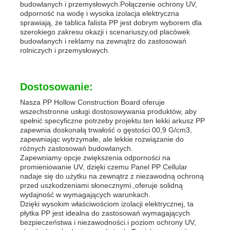
budowlanych i przemysłowych.Połączenie ochrony UV,
odporność na wodę i wysoka izolacja elektryczna
sprawiają, że tablica falista PP jest dobrym wyborem dla
szerokiego zakresu okazji i scenariuszy,od placówek
budowlanych i reklamy na zewnątrz do zastosowań
rolniczych i przemysłowych.
Dostosowanie:
Nasza PP Hollow Construction Board oferuje
wszechstronne usługi dostosowywania produktów, aby
spełnić specyficzne potrzeby projektu.ten lekki arkusz PP
zapewnia doskonałą trwałość o gęstości 00,9 G/cm3,
zapewniając wytrzymałe, ale lekkie rozwiązanie do
różnych zastosowań budowlanych.
Zapewniamy opcje zwiększenia odporności na
promieniowanie UV, dzięki czemu Panel PP Cellular
nadaje się do użytku na zewnątrz z niezawodną ochroną
przed uszkodzeniami słonecznymi.,oferuje solidną
wydajność w wymagających warunkach.
Dzięki wysokim właściwościom izolacji elektrycznej, ta
płytka PP jest idealna do zastosowań wymagających
bezpieczeństwa i niezawodności.i poziom ochrony UV,