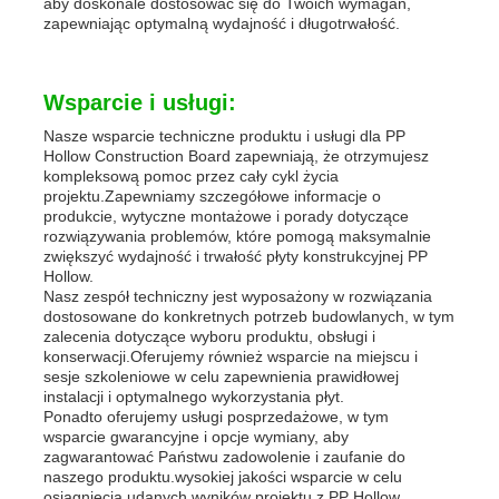
aby doskonale dostosować się do Twoich wymagań,
zapewniając optymalną wydajność i długotrwałość.
Wsparcie i usługi:
Nasze wsparcie techniczne produktu i usługi dla PP
Hollow Construction Board zapewniają, że otrzymujesz
kompleksową pomoc przez cały cykl życia
projektu.Zapewniamy szczegółowe informacje o
produkcie, wytyczne montażowe i porady dotyczące
rozwiązywania problemów, które pomogą maksymalnie
zwiększyć wydajność i trwałość płyty konstrukcyjnej PP
Hollow.
Nasz zespół techniczny jest wyposażony w rozwiązania
dostosowane do konkretnych potrzeb budowlanych, w tym
zalecenia dotyczące wyboru produktu, obsługi i
konserwacji.Oferujemy również wsparcie na miejscu i
sesje szkoleniowe w celu zapewnienia prawidłowej
instalacji i optymalnego wykorzystania płyt.
Ponadto oferujemy usługi posprzedażowe, w tym
wsparcie gwarancyjne i opcje wymiany, aby
zagwarantować Państwu zadowolenie i zaufanie do
naszego produktu.wysokiej jakości wsparcie w celu
osiągnięcia udanych wyników projektu z PP Hollow