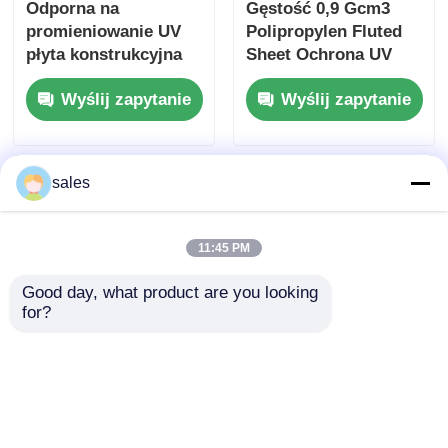
Odporna na
Gęstość 0,9 Gcm3
promieniowanie UV
Polipropylen Fluted
płyta konstrukcyjna
Sheet Ochrona UV
PP komorowa 10mm
lekkie, silne panele z
Wyślij zapytanie
Wyślij zapytanie
arkusz
tworzyw sztucznych
polipropylenowy
do opakowań i
wyświetlaczy
przemysłowych
sales
11:45 PM
Good day, what product are you looking 
for?
Płyta konstrukcyjna z
Odporność na
pustą strukturą PP o
promieniowanie UV
gładkiej powierzchni i
Dobra Płyta falista PP
skutecznej izolacji
Lekka Trwała