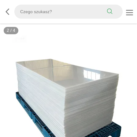
3
/
4