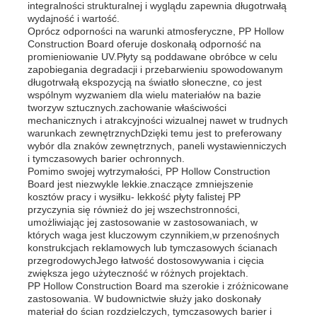
integralności strukturalnej i wyglądu zapewnia długotrwałą
wydajność i wartość.
Oprócz odporności na warunki atmosferyczne, PP Hollow
PP Advertising Board
Construction Board oferuje doskonałą odporność na
promieniowanie UV.Płyty są poddawane obróbce w celu
zapobiegania degradacji i przebarwieniu spowodowanym
Arkusz z tworzywa PP
długotrwałą ekspozycją na światło słoneczne, co jest
wspólnym wyzwaniem dla wielu materiałów na bazie
tworzyw sztucznych.zachowanie właściwości
mechanicznych i atrakcyjności wizualnej nawet w trudnych
Zarząd PPS
warunkach zewnętrznychDzięki temu jest to preferowany
wybór dla znaków zewnętrznych, paneli wystawienniczych
i tymczasowych barier ochronnych.
Płyta polipropylenowa trudnopalna
Pomimo swojej wytrzymałości, PP Hollow Construction
Board jest niezwykle lekkie.znaczące zmniejszenie
kosztów pracy i wysiłku- lekkość płyty falistej PP
przyczynia się również do jej wszechstronności,
PP Hollow Construction Board
umożliwiając jej zastosowanie w zastosowaniach, w
których waga jest kluczowym czynnikiem,w przenośnych
konstrukcjach reklamowych lub tymczasowych ścianach
przegrodowychJego łatwość dostosowywania i cięcia
Płyta ścienna PP
zwiększa jego użyteczność w różnych projektach.
PP Hollow Construction Board ma szerokie i zróżnicowane
zastosowania. W budownictwie służy jako doskonały
arkusz polipropylenowy
materiał do ścian rozdzielczych, tymczasowych barier i