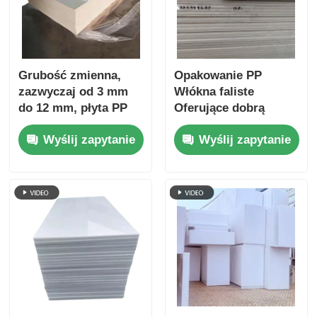
Grubość zmienna,
Opakowanie PP
zazwyczaj od 3 mm
Włókna faliste
do 12 mm, płyta PP
Oferujące dobrą
falista z ochroną UV,
odporność na
Wyślij zapytanie
Wyślij zapytanie
trwała, falista płyta z
warunki pogodowe
tworzywa sztucznego
Trwałe Lekkie i
do pakowania
rozwiązanie dla
opakowań
ochronnych