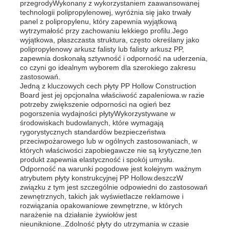
przegrodyWykonany z wykorzystaniem zaawansowanej
technologii polipropylenowej, wyróżnia się jako trwały
panel z polipropylenu, który zapewnia wyjątkową
Wycieczka po fabryce
wytrzymałość przy zachowaniu lekkiego profilu.Jego
wyjątkowa, płaszczasta struktura, często określany jako
polipropylenowy arkusz falisty lub falisty arkusz PP,
zapewnia doskonałą sztywność i odporność na uderzenia,
Kontrola jakości
co czyni go idealnym wyborem dla szerokiego zakresu
zastosowań.
Jedną z kluczowych cech płyty PP Hollow Construction
Skontaktuj się z nami
Board jest jej opcjonalna właściwość zapaleniowa.w razie
potrzeby zwiększenie odporności na ogień bez
pogorszenia wydajności płytyWykorzystywane w
środowiskach budowlanych, które wymagają
Aktualności
rygorystycznych standardów bezpieczeństwa
przeciwpożarowego lub w ogólnych zastosowaniach, w
których właściwości zapobiegawcze nie są krytyczne,ten
Wszystkie przypadki
produkt zapewnia elastyczność i spokój umysłu.
Odporność na warunki pogodowe jest kolejnym ważnym
atrybutem płyty konstrukcyjnej PP Hollow.deszczW
związku z tym jest szczególnie odpowiedni do zastosowań
Poprosić o wycenę
zewnętrznych, takich jak wyświetlacze reklamowe i
rozwiązania opakowaniowe zewnętrzne, w których
narażenie na działanie żywiołów jest
Płyty plastikowe pp
nieuniknione..Zdolność płyty do utrzymania w czasie