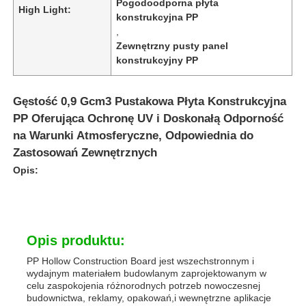
Pogodoodporna płyta
High Light:
konstrukcyjna PP
,
Zewnętrzny pusty panel
konstrukcyjny PP
Gęstość 0,9 Gcm3 Pustakowa Płyta Konstrukcyjna
PP Oferująca Ochronę UV i Doskonałą Odporność
na Warunki Atmosferyczne, Odpowiednia do
Zastosowań Zewnętrznych
Opis:
Dom
Opis produktu:
Produkty
PP Hollow Construction Board jest wszechstronnym i
wydajnym materiałem budowlanym zaprojektowanym w
celu zaspokojenia różnorodnych potrzeb nowoczesnej
budownictwa, reklamy, opakowań,i wewnętrzne aplikacje
O nas