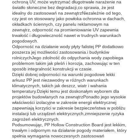
ochroną UV, może wytrzymać długotrwałe narażenie na
światło słoneczne bez degradacji,co sprawia, że jest
idealny do zastosowań na zewnątrzNiezależnie od tego,
czy jest on stosowany jako powłoka ochronna w dachach,
okładkach ściennych, czy panelu reklamowym na
zewnątrz, odporność na promieniowanie UV zapewnia
trwałość i długowieczność nawet w trudnych warunkach
pogodowych.
Odporność na działanie wody płyty falistej PP dodatkowo
poszerza jej możliwości zastosowania.i budynków
rolniczychJego zdolność do odpychania wody zapobiega
problemom takim jak pleśń i korozja, zachowując w ten
sposób integralność konstrukcji w czasie.
Dzięki dobrej odporności na warunki pogodowe lekki
arkusz PP jest niezawodny w różnych warunkach
klimatycznych, takich jak deszcz, wiatr i wahania
temperatury.Dzięki temu jest doskonałym wyborem dla
projektów budowlanych na zewnątrzPonadto jego wysokie
właściwości izolacyjne w zakresie energii elektrycznej
zapewniają korzyści w zakresie bezpieczeństwa w pobliżu
instalacji lub urządzeń elektrycznych,zmniejszenie ryzyka
zagrożeń elektrycznych.
Podsumowując, PP Hollow Construction Board jest lekkim,
trwałym i odpornym na działanie pogody materiałem, który
spełnia wymagania nowoczesnych zastosowań