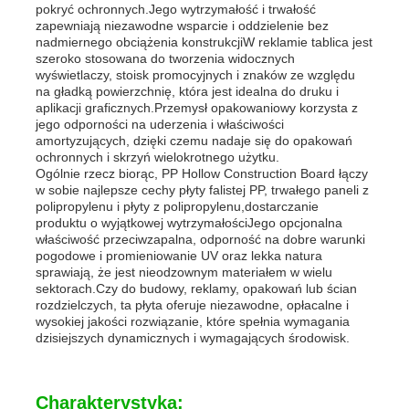
pokryć ochronnych.Jego wytrzymałość i trwałość
zapewniają niezawodne wsparcie i oddzielenie bez
nadmiernego obciążenia konstrukcjiW reklamie tablica jest
Rury PP
szeroko stosowana do tworzenia widocznych
wyświetlaczy, stoisk promocyjnych i znaków ze względu
na gładką powierzchnię, która jest idealna do druku i
łączniki rurowe z polipropylenu
aplikacji graficznych.Przemysł opakowaniowy korzysta z
jego odporności na uderzenia i właściwości
amortyzujących, dzięki czemu nadaje się do opakowań
ochronnych i skrzyń wielokrotnego użytku.
Ogólnie rzecz biorąc, PP Hollow Construction Board łączy
w sobie najlepsze cechy płyty falistej PP, trwałego paneli z
polipropylenu i płyty z polipropylenu,dostarczanie
produktu o wyjątkowej wytrzymałościJego opcjonalna
właściwość przeciwzapalna, odporność na dobre warunki
pogodowe i promieniowanie UV oraz lekka natura
sprawiają, że jest nieodzownym materiałem w wielu
sektorach.Czy do budowy, reklamy, opakowań lub ścian
rozdzielczych, ta płyta oferuje niezawodne, opłacalne i
wysokiej jakości rozwiązanie, które spełnia wymagania
dzisiejszych dynamicznych i wymagających środowisk.
Charakterystyka: