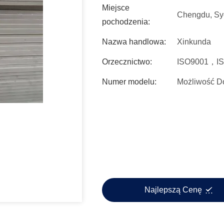
Miejsce
Chengdu, Sy
pochodzenia:
Nazwa handlowa:
Xinkunda
Orzecznictwo:
ISO9001，I
Numer modelu:
Możliwość D
Najlepszą Cenę