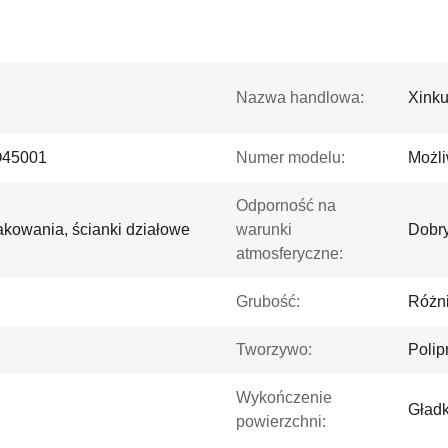
Nazwa handlowa:
Xink
45001
Numer modelu:
Możl
Odporność na
kowania, ścianki działowe
warunki
Dobr
atmosferyczne:
Grubość:
Różni
Tworzywo:
Polip
Wykończenie
Gładk
powierzchni: