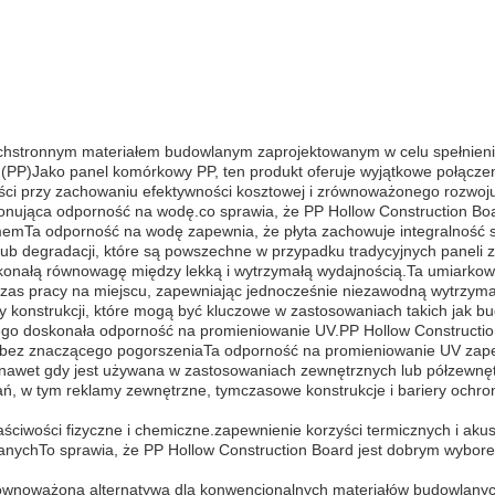
zechstronnym materiałem budowlanym zaprojektowanym w celu spełni
PP)Jako panel komórkowy PP, ten produkt oferuje wyjątkowe połączenie 
ści przy zachowaniu efektywności kosztowej i zrównoważonego rozwoju
ponująca odporność na wodę.co sprawia, że PP Hollow Construction Boa
lememTa odporność na wodę zapewnia, że płyta zachowuje integralność 
ub degradacji, które są powszechne w przypadku tradycyjnych paneli z
oskonałą równowagę między lekką i wytrzymałą wydajnością.Ta umiarko
y i czas pracy na miejscu, zapewniając jednocześnie niezawodną wytrzym
asy konstrukcji, które mogą być kluczowe w zastosowaniach takich jak
ego doskonała odporność na promieniowanie UV.PP Hollow Constructio
o bez znaczącego pogorszeniaTa odporność na promieniowanie UV zapew
u, nawet gdy jest używana w zastosowaniach zewnętrznych lub półzewnę
ń, w tym reklamy zewnętrzne, tymczasowe konstrukcje i bariery ochron
aściwości fizyczne i chemiczne.zapewnienie korzyści termicznych i aku
lanychTo sprawia, że PP Hollow Construction Board jest dobrym wyborem 
równoważoną alternatywą dla konwencjonalnych materiałów budowlanych.i