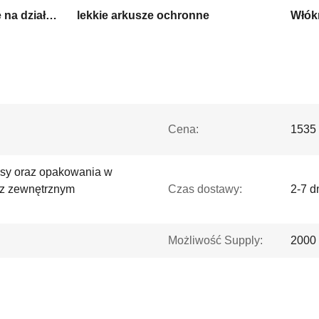
Płyty faliste z PP odporne na działanie pogody
lekkie arkusze ochronne
Włókn
Cena:
1535 
sy oraz opakowania w
 z zewnętrznym
Czas dostawy:
2-7 d
Możliwość Supply:
2000 