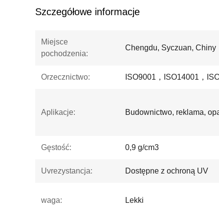
Szczegółowe informacje
Miejsce
Chengdu, Syczuan, Chiny
pochodzenia:
Orzecznictwo:
ISO9001，ISO14001，ISO
Aplikacje:
Budownictwo, reklama, opa
Gęstość:
0,9 g/cm3
Uvrezystancja:
Dostępne z ochroną UV
waga:
Lekki