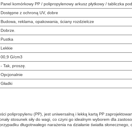
Panel komórkowy PP / polipropylenowy arkusz płytkowy / tabliczka p
Dostępne z ochroną UV, dobre
Budowa, reklama, opakowania, ściany rozdzielcze
Dobrze.
Pustka
Lekkie
00,9 G/cm3
- Tak, proszę.
Opcjonalnie
Gładki
ści polipropylenu (PP), jest uniwersalną i lekką kartą PP zaprojekto
nały stosunek siły do wagi, co czyni go idealnym wyborem dla zastosow
przypadku długotrwałego narażenia na działanie światła słonecznego, 