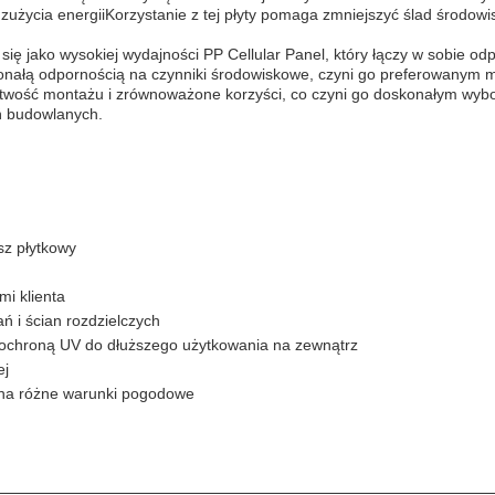
 zużycia energiiKorzystanie z tej płyty pomaga zmniejszyć ślad środo
ię jako wysokiej wydajności PP Cellular Panel, który łączy w sobie o
skonałą odpornością na czynniki środowiskowe, czyni go preferowanym
łatwość montażu i zrównoważone korzyści, co czyni go doskonałym wybo
ń budowlanych.
sz płytkowy
i klienta
ń i ścian rozdzielczych
ochroną UV do dłuższego użytkowania na zewnątrz
ej
na różne warunki pogodowe