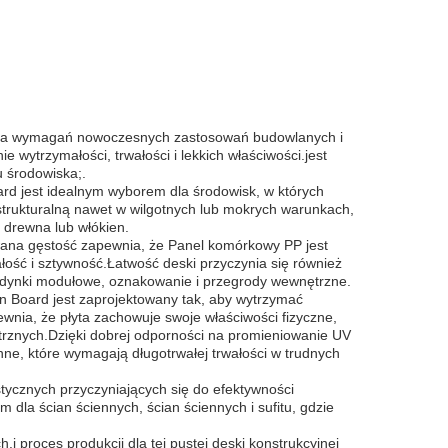
enia wymagań nowoczesnych zastosowań budowlanych i
wytrzymałości, trwałości i lekkich właściwości.jest
 środowiska;.
rd jest idealnym wyborem dla środowisk, w których
strukturalną nawet w wilgotnych lub mokrych warunkach,
 drewna lub włókien.
wana gęstość zapewnia, że Panel komórkowy PP jest
ałość i sztywność.Łatwość deski przyczynia się również
 budynki modułowe, oznakowanie i przegrody wewnętrzne.
n Board jest zaprojektowany tak, aby wytrzymać
nia, że płyta zachowuje swoje właściwości fizyczne,
trznych.Dzięki dobrej odporności na promieniowanie UV
ne, które wymagają długotrwałej trwałości w trudnych
stycznych przyczyniających się do efektywności
dla ścian ściennych, ścian ściennych i sufitu, gdzie
 proces produkcji dla tej pustej deski konstrukcyjnej