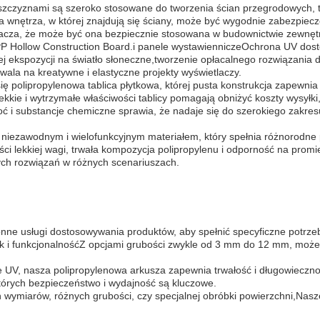
zczyznami są szeroko stosowane do tworzenia ścian przegrodowych, 
a wnętrza, w której znajdują się ściany, może być wygodnie zabezpiecz
acza, że może być ona bezpiecznie stosowana w budownictwie zewnętr
 Hollow Construction Board.i panele wystawienniczeOchrona UV dostę
wałej ekspozycji na światło słoneczne,tworzenie opłacalnego rozwiązani
ala na kreatywne i elastyczne projekty wyświetlaczy.
 polipropylenowa tablica płytkowa, której pusta konstrukcja zapewnia
kkie i wytrzymałe właściwości tablicy pomagają obniżyć koszty wysyłk
 i substancje chemiczne sprawia, że nadaje się do szerokiego zakr
t niezawodnym i wielofunkcyjnym materiałem, który spełnia różnorodne
ści lekkiej wagi, trwała kompozycja polipropylenu i odporność na promi
ych rozwiązań w różnych scenariuszach.
nne usługi dostosowywania produktów, aby spełnić specyficzne potrzeb
ak i funkcjonalnośćZ opcjami grubości zwykle od 3 mm do 12 mm, może
UV, nasza polipropylenowa arkusza zapewnia trwałość i długowiecznoś
órych bezpieczeństwo i wydajność są kluczowe.
 wymiarów, różnych grubości, czy specjalnej obróbki powierzchni,Nasz