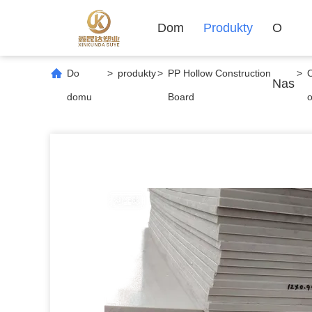
Dom
Produkty
O
Do
>
produkty
>
PP Hollow Construction
>
Nas
domu
Board