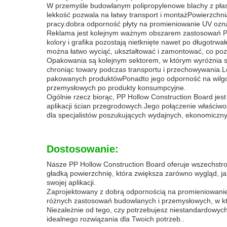
W przemyśle budowlanym polipropylenowe blachy z płas
lekkość pozwala na łatwy transport i montażPowierzchni
pracy.dobra odporność płyty na promieniowanie UV ozn
Reklama jest kolejnym ważnym obszarem zastosowań PP
kolory i grafika pozostają nietknięte nawet po długotr
można łatwo wyciąć, ukształtować i zamontować, co pozw
Opakowania są kolejnym sektorem, w którym wyróżnia się
chroniąc towary podczas transportu i przechowywania.Le
pakowanych produktówPonadto jego odporność na wilgoć
przemysłowych po produkty konsumpcyjne.
Ogólnie rzecz biorąc, PP Hollow Construction Board jes
aplikacji ścian przegrodowych.Jego połączenie właściwo
dla specjalistów poszukujących wydajnych, ekonomiczn
Dostosowanie:
Nasze PP Hollow Construction Board oferuje wszechstro
gładką powierzchnię, która zwiększa zarówno wygląd, j
swojej aplikacji.
Zaprojektowany z dobrą odpornością na promieniowanie 
różnych zastosowań budowlanych i przemysłowych, w kt
Niezależnie od tego, czy potrzebujesz niestandardowych
idealnego rozwiązania dla Twoich potrzeb..