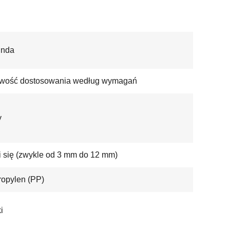
unda
iwość dostosowania według wymagań
y
 się (zwykle od 3 mm do 12 mm)
ropylen (PP)
i