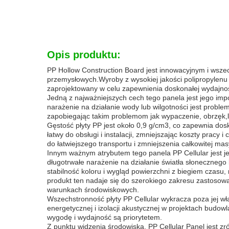
Opis produktu:
PP Hollow Construction Board jest innowacyjnym i ws
przemysłowych.Wyroby z wysokiej jakości polipropylenu (
zaprojektowany w celu zapewnienia doskonałej wydajno
Jedną z najważniejszych cech tego panela jest jego im
narażenie na działanie wody lub wilgotności jest prob
zapobiegając takim problemom jak wypaczenie, obrzęk,l
Gęstość płyty PP jest około 0,9 g/cm3, co zapewnia d
łatwy do obsługi i instalacji, zmniejszając koszty prac
do łatwiejszego transportu i zmniejszenia całkowitej m
Innym ważnym atrybutem tego panela PP Cellular jest j
długotrwałe narażenie na działanie światła słoneczneg
stabilność koloru i wygląd powierzchni z biegiem czas
produkt ten nadaje się do szerokiego zakresu zastosowa
warunkach środowiskowych.
Wszechstronność płyty PP Cellular wykracza poza jej wł
energetycznej i izolacji akustycznej w projektach budow
wygodę i wydajność są priorytetem.
Z punktu widzenia środowiska, PP Cellular Panel jest z