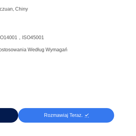
czuan, Chiny
SO14001，ISO45001
ostosowania Według Wymagań
Rozmawiaj Teraz.