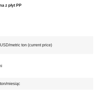
a z płyt PP
USD/metric ton (current price)
ni
ton/miesiąc