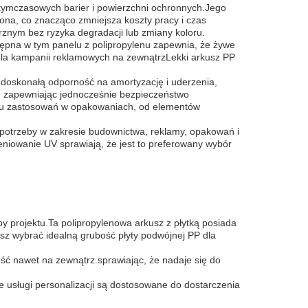
tymczasowych barier i powierzchni ochronnych.Jego
ona, co znacząco zmniejsza koszty pracy i czas
znym bez ryzyka degradacji lub zmiany koloru.
pna w tym panelu z polipropylenu zapewnia, że żywe
a dla kampanii reklamowych na zewnątrzLekki arkusz PP
 doskonałą odporność na amortyzację i uderzenia,
i, zapewniając jednocześnie bezpieczeństwo
esu zastosowań w opakowaniach, od elementów
 potrzeby w zakresie budownictwa, reklamy, opakowań i
eniowanie UV sprawiają, że jest to preferowany wybór
y projektu.Ta polipropylenowa arkusz z płytką posiada
sz wybrać idealną grubość płyty podwójnej PP dla
ć nawet na zewnątrz.sprawiając, że nadaje się do
e usługi personalizacji są dostosowane do dostarczenia