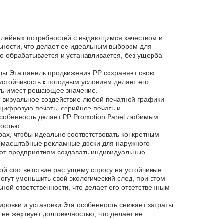
сплейных потребностей с выдающимся качеством и
льности, что делает ее идеальным выбором для
о обрабатывается и устанавливается, без ущерба
оды.Эта панель продвижения PP сохраняет свою
устойчивость к погодным условиям делает его
ть имеет решающее значение.
 визуальное воздействие любой печатной графики
цифровую печать, серийное печать и
особенность делает PP Promotion Panel любимым
ностью.
рах, чтобы идеально соответствовать конкретным
номасштабные рекламные доски для наружного
яет предприятиям создавать индивидуальные
ой.соответствие растущему спросу на устойчивые
гут уменьшить свой экологический след, при этом
ной ответственности, что делает его ответственным
тировки и установки.Эта особенность снижает затраты
 не жертвует долговечностью, что делает ее