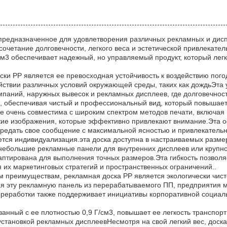
 предназначенное для удовлетворения различных рекламных и ди
сочетание долговечности, легкого веса и эстетической привлекате
м3 обеспечивает надежный, но управляемый продукт, который легк
ски PP является ее превосходная устойчивость к воздействию пог
ействии различных условий окружающей среды, таких как дождьЭта 
паний, наружных вывесок и рекламных дисплеев, где долговечнос
а, обеспечивая чистый и профессиональный вид, который повышает
е очень совместима с широким спектром методов печати, включая 
ткие изображения, которые эффективно привлекают внимание.Эта 
ередать свое сообщение с максимальной ясностью и привлекатель
тся индивидуализация.эта доска доступна в настраиваемых разме
 небольшие рекламные панели для внутренних дисплеев или круп
аптирована для выполнения точных размеров.Эта гибкость позвол
их маркетинговых стратегий и пространственных ограничений..
 преимуществам, рекламная доска PP является экологически чист
 эту рекламную панель из перерабатываемого ПП, предприятия мо
ереработки также поддерживает инициативы корпоративной социаль
язанный с ее плотностью 0,9 Г/см3, повышает ее легкость транспор
установкой рекламных дисплеевНесмотря на свой легкий вес, доска