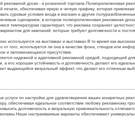
 рекламной доски - в розничной торговле.Полипропиленовая рек
й печати, обеспечивая яркую и четкую графику, которая привлекае
ать суровые условия входа в магазин и другие полуразоблаченные 
лючевым сценарием, в котором полипропиленовая рекламная доска
мся температурам гарантирует, что реклама сохраняет целостност
вариантом для кампаний, которые требуют долговечности и посто
ко используется на выставках и выставках.В то время как высоко
от того, используется ли она в качестве фона, стендов или инф
ное и запоминающееся присутствие.
ляется надежной и адаптивной рекламной средой, подходящей для 
, а его хорошая устойчивость и долговечность делают его идеальн
ает выдающийся визуальный эффект, что делает его отличным выб
е услуги по настройке для удовлетворения ваших конкретных рек
ру, обеспечивая идеальное соответствие любому рекламному про
овысить долговечность и визуальную привлекательность.отличается
 рекламы.Наши настраиваемые варианты обеспечивают универсальн