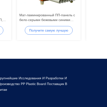
Мат-ламинированный ПП-панель с
Бежевая п
П,
бело-серыми бежевыми синими
рекламная 
цветовыми опциями, подходящими
прочная ре
говых
для профессиональных
идеально п
Получите самую лучшую
Полу
маркетинговых дисплеев
резки и ро
цену
рупнейшие Исследования И Разработки И
роизводство PP Plastic Board Поставщик В
итае