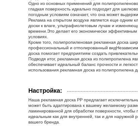
Одно из основных применений для полипропиленовой
гладкая поверхность идеально подходит для шелково
погодным условиям означает, что она может выдержив
Реклама на открытом воздухе является еще одним к
доски к влаге, ультрафиолетовым лучам и изменяющи
времени.Это делает его экономически эффективным 
условиях.
Кроме того, полипропиленовая рекламная доска широ
профессиональный и отполированный видНезависимо 
доска помогает предприятиям создать привлекатель
Подводя итог, рекламная доска из полипропилена яв
обеспечивает идеальный баланс прочности и легкости
использования.рекламная доска из полипропилена д
Настройка:
Наша рекламная доска PP предлагает исключительны
может быть адаптирована к вашему желаемому разме
ламинированной для обработки поверхности, чтобы п
идеальным как для внутренней, так и для наружной
вашего бренда.