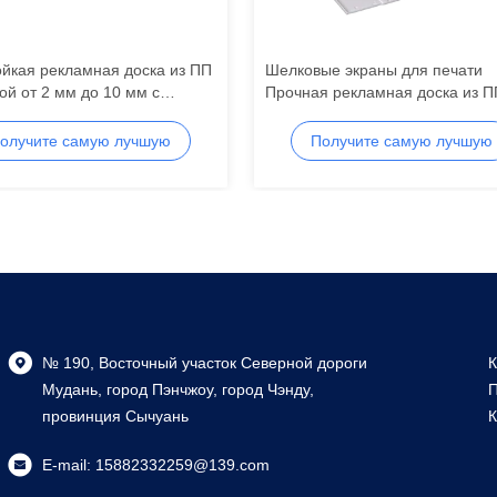
йкая рекламная доска из ПП
Шелковые экраны для печати
й от 2 мм до 10 мм с
Прочная рекламная доска из П
й атмосферостойкостью,
подходящая для розничных
ящая для наружной рекламы
дисплеев, выставок и маркетин
олучите самую лучшую
Получите самую лучшую
целей
цену
цену
№ 190, Восточный участок Северной дороги
К
Мудань, город Пэнчжоу, город Чэнду,
П
провинция Сычуань
К
E-mail:
15882332259@139.com