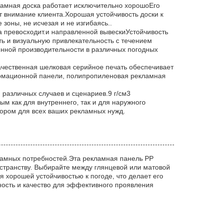
ламная доска работает исключительно хорошоЕго
т внимание клиента.Хорошая устойчивость доски к
зоны, не исчезая и не изгибаясь..
 превосходит.и направленной вывескиУстойчивость
ь и визуальную привлекательность с течением
янной производительности в различных погодных
качественная шелковая серийное печать обеспечивает
ормационной панели, полипропиленовая рекламная
различных случаев и сценариев.9 г/см3
ым как для внутреннего, так и для наружного
ором для всех ваших рекламных нужд.
ламных потребностей.Эта рекламная панель PP
странству. Выбирайте между глянцевой или матовой
 хорошей устойчивостью к погоде, что делает его
ость и качество для эффективного проявления