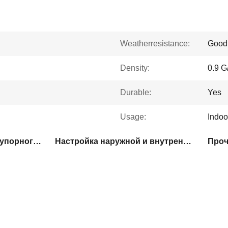
Weatherresistance:
Good
Density:
0.9 G
Durable:
Yes
Usage:
Indoo
Рекламный щит из огнеупорного ПП
Настройка наружной и внутренней вывески
Проч