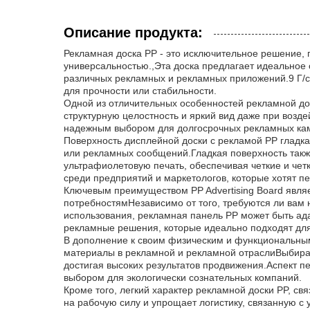
Описание продукта:
Рекламная доска PP - это исключительное решение,
универсальностью.,Эта доска предлагает идеальное 
различных рекламных и рекламных приложений.9 Г/с
для прочности или стабильности.
Одной из отличительных особенностей рекламной до
структурную целостность и яркий вид даже при возд
надежным выбором для долгосрочных рекламных кам
Поверхность дисплейной доски с рекламой PP гладк
или рекламных сообщений.Гладкая поверхность такж
ультрафиолетовую печать, обеспечивая четкие и че
среди предприятий и маркетологов, которые хотят п
Ключевым преимуществом PP Advertising Board являе
потребностямНезависимо от того, требуются ли вам
использования, рекламная панель PP может быть ад
рекламные решения, которые идеально подходят для 
В дополнение к своим физическим и функциональным
материалы в рекламной и рекламной отраслиВыбирая
достигая высоких результатов продвижения.Аспект п
выбором для экологически сознательных компаний.
Кроме того, легкий характер рекламной доски PP, св
на рабочую силу и упрощает логистику, связанную с 