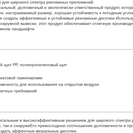
 для широкого спектра рекламных приложений.
ерсальный, долговечный и экологически ответственный продукт, ко
и, настраиваемый размер, хорошая устойчивость к погодным усло
 создать эффективные и устойчивые рекламные дисплеи.Использу
 наружной вывески, этот продукт обеспечивает отличную производи
амном ландшафте.
ый щит PP, полипропиленовый щит
 матовой ламинировки
овечность для использования на открытом воздухе
ретных требований
рсальным и высокоэффективным решением для широкого спектра р
и, так и снаружиЕго превосходное соотношение долговечности и п
оздать эффектные визуальные дисплеи.