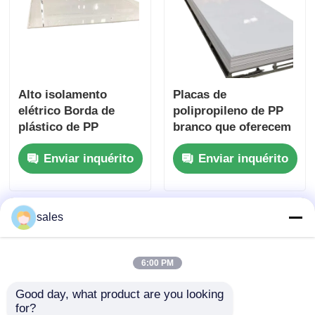
Alto isolamento
Placas de
elétrico Borda de
polipropileno de PP
plástico de PP
branco que oferecem
espessura geralmente
excelente resistência
Enviar inquérito
Enviar inquérito
varia de 1 mm a 20
química resistente a
mm Ideal para usos
impactos e material
elétricos e mecânicos
leve para uso
industrial
sales
6:00 PM
Good day, what product are you looking 
for?