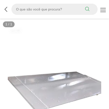
1
/
1