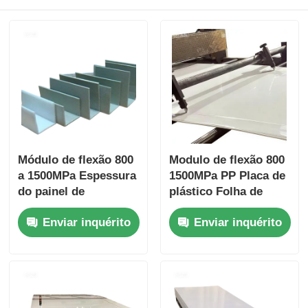
Módulo de flexão 800
Modulo de flexão 800
a 1500MPa Espessura
1500MPa PP Placa de
do painel de
plástico Folha de
polipropileno PP
polipropileno
Enviar inquérito
Enviar inquérito
Normalmente varia de
Resistente a ácidos
1 mm a 20 mm Ideal
Material durável para
para aplicações
produtos químicos
industriais
agressivos