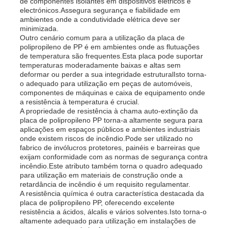
de componentes isolantes em dispositivos elétricos e
electrónicos.Assegura segurança e fiabilidade em
ambientes onde a condutividade elétrica deve ser
minimizada.
Outro cenário comum para a utilização da placa de
polipropileno de PP é em ambientes onde as flutuações
de temperatura são frequentes.Esta placa pode suportar
temperaturas moderadamente baixas e altas sem
deformar ou perder a sua integridade estruturalIsto torna-
o adequado para utilização em peças de automóveis,
componentes de máquinas e caixa de equipamento onde
a resistência à temperatura é crucial.
A propriedade de resistência à chama auto-extinção da
placa de polipropileno PP torna-a altamente segura para
aplicações em espaços públicos e ambientes industriais
onde existem riscos de incêndio.Pode ser utilizado no
fabrico de invólucros protetores, painéis e barreiras que
exijam conformidade com as normas de segurança contra
incêndio.Este atributo também torna o quadro adequado
para utilização em materiais de construção onde a
retardância de incêndio é um requisito regulamentar.
A resistência química é outra característica destacada da
placa de polipropileno PP, oferecendo excelente
resistência a ácidos, álcalis e vários solventes.Isto torna-o
altamente adequado para utilização em instalações de