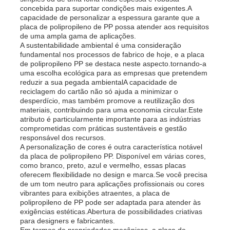
concebida para suportar condições mais exigentes.A
capacidade de personalizar a espessura garante que a
placa de polipropileno de PP possa atender aos requisitos
de uma ampla gama de aplicações.
A sustentabilidade ambiental é uma consideração
fundamental nos processos de fabrico de hoje, e a placa
de polipropileno PP se destaca neste aspecto.tornando-a
uma escolha ecológica para as empresas que pretendem
reduzir a sua pegada ambientalA capacidade de
reciclagem do cartão não só ajuda a minimizar o
desperdício, mas também promove a reutilização dos
materiais, contribuindo para uma economia circular.Este
atributo é particularmente importante para as indústrias
comprometidas com práticas sustentáveis e gestão
responsável dos recursos.
A personalização de cores é outra característica notável
da placa de polipropileno PP. Disponível em várias cores,
Casa
como branco, preto, azul e vermelho, essas placas
oferecem flexibilidade no design e marca.Se você precisa
de um tom neutro para aplicações profissionais ou cores
vibrantes para exibições atraentes, a placa de
Produtos
polipropileno de PP pode ser adaptada para atender às
exigências estéticas.Abertura de possibilidades criativas
para designers e fabricantes.
Quem Somos
Em termos de propriedades mecânicas, a placa de