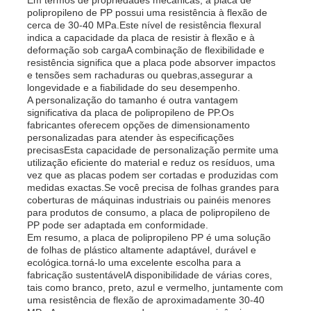
polipropileno de PP possui uma resistência à flexão de
cerca de 30-40 MPa.Este nível de resistência flexural
indica a capacidade da placa de resistir à flexão e à
Fábrica
deformação sob cargaA combinação de flexibilidade e
resistência significa que a placa pode absorver impactos
e tensões sem rachaduras ou quebras,assegurar a
Controle de Qualidade
longevidade e a fiabilidade do seu desempenho.
A personalização do tamanho é outra vantagem
significativa da placa de polipropileno de PP.Os
fabricantes oferecem opções de dimensionamento
Fale Conosco
personalizadas para atender às especificações
precisasEsta capacidade de personalização permite uma
utilização eficiente do material e reduz os resíduos, uma
notícias
vez que as placas podem ser cortadas e produzidas com
medidas exactas.Se você precisa de folhas grandes para
coberturas de máquinas industriais ou painéis menores
para produtos de consumo, a placa de polipropileno de
Todos os casos
PP pode ser adaptada em conformidade.
Em resumo, a placa de polipropileno PP é uma solução
de folhas de plástico altamente adaptável, durável e
Pedir um orçamento
ecológica.torná-lo uma excelente escolha para a
fabricação sustentávelA disponibilidade de várias cores,
tais como branco, preto, azul e vermelho, juntamente com
uma resistência de flexão de aproximadamente 30-40
Placa plástica dos PP