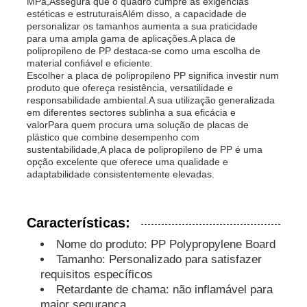
MPa,Assegura que o quadro cumpre as exigências
estéticas e estruturaisAlém disso, a capacidade de
personalizar os tamanhos aumenta a sua praticidade
Conselho de Publicidade do PP
para uma ampla gama de aplicações.A placa de
polipropileno de PP destaca-se como uma escolha de
material confiável e eficiente.
Escolher a placa de polipropileno PP significa investir num
Folha de plástico de PP
produto que ofereça resistência, versatilidade e
responsabilidade ambiental.A sua utilização generalizada
em diferentes sectores sublinha a sua eficácia e
Placa PPS
valorPara quem procura uma solução de placas de
plástico que combine desempenho com
sustentabilidade,A placa de polipropileno de PP é uma
opção excelente que oferece uma qualidade e
Folha de Polipropileno Retardante de Chama
adaptabilidade consistentemente elevadas.
Os PP tornam ôca a placa da construção
Características:
Nome do produto: PP Polypropylene Board
Folha de Parede PP
Tamanho: Personalizado para satisfazer
requisitos específicos
Retardante de chama: não inflamável para
folha do polipropileno
maior segurança