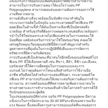
แข็งแกร่งกว่าที่ออกแบบเพื่อทนต่อสภาพที่ยากลําบากความ
สามารถในการปรับความหนาให้แน่ใจว่าแผ่น PP
Polypropylene สามารถตอบสนองความต้องการของการใช้
งานที่หลากหลาย.
ความยั่งยืนทางสิ่งแวดล้อมเป็นข้อพิจารณาสําคัญใน
กระบวนการผลิตในปัจจุบัน และกระดาษพอลิโพรพีเลน PP
ยอดเยี่ยมในด้านนี้ทําให้มันเป็นทางเลือกที่เป็นมิตรต่อสิ่ง
แวดล้อม สําหรับธุรกิจที่ต้องการลดผลกระทบต่อสิ่งแวดล้อมกา
รนําไปใช้ใหม่ของกระดาษไม่เพียงแค่ช่วยในการลดขยะให้
น้อยที่สุด แต่ยังส่งเสริมการนํามาใช้ใหม่ของวัสดุ ส่งผลให้
เศรษฐกิจหมุนเวียนคุณสมบัตินี้มีความสําคัญมากสําหรับ
อุตสาหกรรมที่มุ่งมั่นในการปฏิบัติที่ยั่งยืนและการจัดการ
ทรัพยากรที่มีความรับผิดชอบ.
การปรับแต่งสีเป็นลักษณะที่น่าสนใจอีกหนึ่งของบอร์ดพอลิโปร
พีเลน PP. มีให้เลือกหลายสี เช่น สีขาว, สีดํา, สีฟ้า และสีแดง,
บอร์ดเหล่านี้ให้ความยืดหยุ่นในการออกแบบและการ
แบรนด์.ไม่ว่าคุณต้องการโทนเฉลี่ยสําหรับการใช้งานมือ
อาชีพ หรือสีสดใสสําหรับการแสดงที่จับตา, กระดานพอลิโพ
บ้าน
รพีเลน PP สามารถปรับแต่งให้เหมาะสมกับความต้องการด้าน
ความงาม. ความพร้อมของสีที่หลากหลายเพิ่มความน่าสนใจ
ทางสายตาและการทํางานของสินค้าเปิดโอกาสสร้างสรรค์ให้
ผลิตภัณฑ์
กับนักออกแบบและผู้ผลิต.
ในแง่ของคุณสมบัติทางกล บอร์ด PP Polypropylene มีความ
แข็งแรงในการบิดประมาณ 30-40 MPaระดับของความแข็ง
แรง flexion นี้แสดงถึงความสามารถของบอร์ดที่จะทนต่อการ
เกี่ยวกับเรา