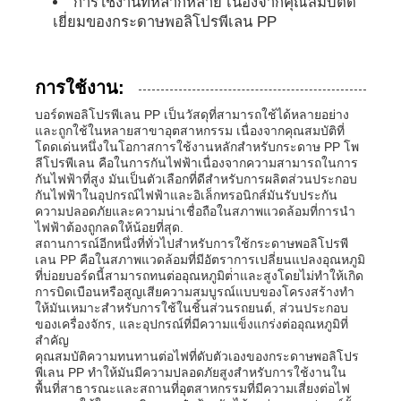
การใช้งานที่หลากหลาย เนื่องจากคุณสมบัติดี
เยี่ยมของกระดาษพอลิโปรพีเลน PP
ท่อ PP
การใช้งาน:
เครื่องติดต่อท่อพอลิโพรพีเลน
บอร์ดพอลิโปรพีเลน PP เป็นวัสดุที่สามารถใช้ได้หลายอย่าง
และถูกใช้ในหลายสาขาอุตสาหกรรม เนื่องจากคุณสมบัติที่
โดดเด่นหนึ่งในโอกาสการใช้งานหลักสําหรับกระดาษ PP โพ
ลีโปรพีเลน คือในการกันไฟฟ้าเนื่องจากความสามารถในการ
กันไฟฟ้าที่สูง มันเป็นตัวเลือกที่ดีสําหรับการผลิตส่วนประกอบ
กันไฟฟ้าในอุปกรณ์ไฟฟ้าและอิเล็กทรอนิกส์มันรับประกัน
ความปลอดภัยและความน่าเชื่อถือในสภาพแวดล้อมที่การนํา
ไฟฟ้าต้องถูกลดให้น้อยที่สุด.
สถานการณ์อีกหนึ่งที่ทั่วไปสําหรับการใช้กระดาษพอลิโปรพี
เลน PP คือในสภาพแวดล้อมที่มีอัตราการเปลี่ยนแปลงอุณหภูมิ
ที่บ่อยบอร์ดนี้สามารถทนต่ออุณหภูมิต่ําและสูงโดยไม่ทําให้เกิด
การบิดเบือนหรือสูญเสียความสมบูรณ์แบบของโครงสร้างทํา
ให้มันเหมาะสําหรับการใช้ในชิ้นส่วนรถยนต์, ส่วนประกอบ
ของเครื่องจักร, และอุปกรณ์ที่มีความแข็งแกร่งต่ออุณหภูมิที่
สําคัญ
คุณสมบัติความทนทานต่อไฟที่ดับตัวเองของกระดาษพอลิโปร
พีเลน PP ทําให้มันมีความปลอดภัยสูงสําหรับการใช้งานใน
พื้นที่สาธารณะและสถานที่อุตสาหกรรมที่มีความเสี่ยงต่อไฟ