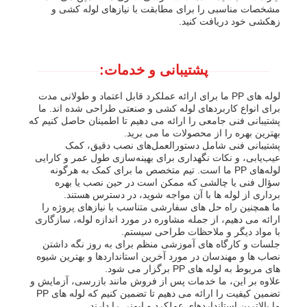
مشخصات مناسبی را برای مطابقت با نیازهای لوله کشی و
زهکشی خود دریافت کنید.
پشتیبانی و خدمات:
لوله های PP ما برای ارائه عملکرد قابل اعتماد و طولانی مدت
برای انواع کاربردهای لوله کشی و صنعتی طراحی شده اند. ما
پشتیبانی فنی جامعی را ارائه می دهیم تا اطمینان حاصل کنیم که
بهترین بهره را از محصولات ما می برید.
پشتیبانی فنی شامل دستورالعمل‌های نصب دقیق، کمک
عیب‌یابی، و نکات نگهداری برای بهینه‌سازی طول عمر و کارایی
لوله‌های PP ما است. تیم متخصص ما برای کمک به هرگونه
سؤال فنی یا چالشی که ممکن است در حین نصب یا بهره
برداری از لوله ها با آن مواجه شوید، در دسترس هستند.
ما همچنین راه حل های سفارشی متناسب با نیازهای پروژه را
ارائه می دهیم، از جمله مشاوره در مورد اندازه لوله، سازگاری
با مواد دیگر و ملاحظات طراحی سیستم.
جلسات و کارگاه های آموزشی منظم برای به روز نگه داشتن
نصاب ها و مهندسان در مورد آخرین استانداردها و بهترین شیوه
های مربوط به لوله های PP برگزار می شود.
علاوه بر این، ما خدمات پس از فروش مانند بازرسی، آزمایش و
تضمین کیفیت را ارائه می دهیم تا تضمین کنیم که لوله های PP
ما بالاترین استانداردهای عملکرد و ایمنی را دارند.