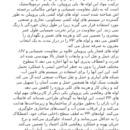
ترکیب مواد این لوله ها، پلی پروپیلن، یک پلیمر ترموپلاستیک
است که به دلیل مقاومت شیمیایی و خواص مکانیکی برجسته
اش شناخته شده است. لوله های لوله کشی پلی پروپیلن به طور
کارخانه تور
گسترده در سیستم های لوله کشی مسکونی، تجاری و صنعتی
مورد استفاده قرار می گیرند زیرا در طول زمان خوردگی یا زنگ
نمی زنند. این مقاومت در برابر تخریب شیمیایی طول عمر
کنترل کیفیت
بیشتری را تضمین می کند و هزینه های تعمیر و نگهداری را
کاهش می دهد و لوله های PP را در دراز مدت به یک انتخاب
مقرون به صرفه تبدیل می کند.
لوله های فشار پلی پروپیلن علاوه بر مقاومت شیمیایی و UV،
تماس با ما
برای حمل و نقل آب و مایعات با فشار بالا مهندسی شده اند.
قدرت و انعطاف پذیری آنها به آنها اجازه می دهد تا سطوح
مختلف فشار را بدون به خطر انداختن ایمنی یا عملکرد تحمل
اخبار
کنند. این امر آنها را برای استفاده در سیستم های تامین آب،
شبکه های آبیاری و حمل و نقل سیالات صنعتی ایده آل می کند.
طبیعت سبک لوله ها همچنین حمل و نصب آسان را تسهیل می
کند و زمان کار و هزینه های کلی پروژه را کاهش می دهد.
همه موارد
لوله های زهکشی پلی پروپیلن یکی دیگر از کاربردهای مهم لوله
های PP است. این لوله‌ها به گونه‌ای طراحی شده‌اند که فاضلاب
و آب باران را به‌طور مؤثری از ساختمان‌ها و زیرساخت‌ها هدایت
می‌کنند و از غرقاب شدن آب و آسیب‌های ساختاری جلوگیری
درخواست نقل قول
می‌کنند. لوله‌های PP به لطف سطح داخلی صاف خود، اصطکاک
را به حداقل می‌رسانند و از انسداد جلوگیری می‌کنند و نرخ
جریان بهینه و عملکرد زهکشی قابل اعتماد را تضمین می‌کنند.
کارت پلاستیکی
مقاومت آنها در برابر حملات شیمیایی همچنین آنها را برای