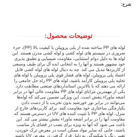
شرح:
توضیحات محصول:
لوله های PP ساخته شده از پلی پروپیلن با کیفیت بالا (PP)، جزء
ضروری در سیستم های لوله کشی و لوله کشی مدرن هستند. این
لوله ها به دلیل دوام استثنایی، مقاومت شیمیایی و تطبیق پذیری
خود مشهور هستند و آنها را به انتخابی ایده آل برای طیف وسیعی
از کاربردها تبدیل می کند. چه به دنبال لوله های لوله کشی قابل
اعتماد پلی پروپیلن، لوله های فشار قوی پلی پروپیلن یا لوله های
تخلیه پلی پروپیلن کارآمد باشید، لوله های PP راه حل جامعی را
ارائه می دهند که با بالاترین استانداردهای صنعتی مطابقت دارد.
یکی از مهمترین مزایای لوله های PP مقاومت عالی آنها در برابر
خانه
اشعه ماوراء بنفش است. این ویژگی تضمین می‌کند که لوله‌ها
می‌توانند در برابر نور خورشید بدون تخریب یا از دست دادن
یکپارچگی ساختاری خود مقاومت کنند. برای کاربردهای خارج از
منزل، لوله های PP با تثبیت کننده های UV در دسترس هستند که
محصولات
مقاومت آنها را در برابر اشعه ماوراء بنفش بیشتر می کند. این
باعث می شود که آنها به ویژه برای نصب در فضای باز مناسب
باشند، جایی که سایر مواد ممکن است در معرض ترک خوردن،
دربارهی ما
تغییر رنگ یا شکنندگی به دلیل قرار گرفتن در معرض UV باشند.