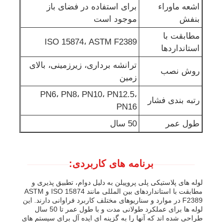
اشعه ماوراء
برای استفاده در فضای باز
بنفش
موجود است
مطابقت با
ISO 15874، ASTM F2389
استانداردها
ترانشه برداری، زیرزمینی، بالای
روش نصب
زمین
PN6، PN8، PN10، PN12.5،
رتبه بندی فشار
PN16
طول عمر
50 سال
برنامه های کاربردی:
لوله های پلاستیکی پلی پروپیلن به دلیل دوام، تطبیق پذیری و
مطابقت با استانداردهای بین المللی مانند ISO 15874 و ASTM
F2389 در موارد و سناریوهای مختلف کاربرد فراوانی دارند. این
لوله ها برای عملکرد طولانی مدت و با طول عمر تا 50 سال
طراحی شده اند که آنها را به گزینه ای ایده آل برای سیستم های