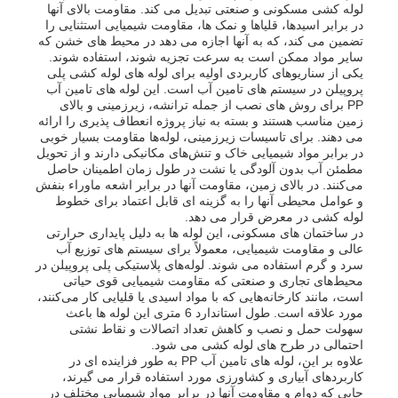
لوله کشی مسکونی و صنعتی تبدیل می کند. مقاومت بالای آنها
در برابر اسیدها، قلیاها و نمک ها، مقاومت شیمیایی استثنایی را
تضمین می کند، که به آنها اجازه می دهد در محیط های خشن که
سایر مواد ممکن است به سرعت تجزیه شوند، استفاده شوند.
یکی از سناریوهای کاربردی اولیه برای لوله های لوله کشی پلی
پروپیلن در سیستم های تامین آب است. این لوله های تامین آب
PP برای روش های نصب از جمله ترانشه، زیرزمینی و بالای
زمین مناسب هستند و بسته به نیاز پروژه انعطاف پذیری را ارائه
می دهند. برای تاسیسات زیرزمینی، لوله‌ها مقاومت بسیار خوبی
در برابر مواد شیمیایی خاک و تنش‌های مکانیکی دارند و از تحویل
مطمئن آب بدون آلودگی یا نشت در طول زمان اطمینان حاصل
می‌کنند. در بالای زمین، مقاومت آنها در برابر اشعه ماوراء بنفش
و عوامل محیطی آنها را به گزینه ای قابل اعتماد برای خطوط
لوله کشی در معرض قرار می دهد.
در ساختمان های مسکونی، این لوله ها به دلیل پایداری حرارتی
عالی و مقاومت شیمیایی، معمولاً برای سیستم های توزیع آب
سرد و گرم استفاده می شوند. لوله‌های پلاستیکی پلی پروپیلن در
محیط‌های تجاری و صنعتی که مقاومت شیمیایی قوی حیاتی
است، مانند کارخانه‌هایی که با مواد اسیدی یا قلیایی کار می‌کنند،
مورد علاقه است. طول استاندارد 6 متری این لوله ها باعث
سهولت حمل و نصب و کاهش تعداد اتصالات و نقاط نشتی
احتمالی در طرح های لوله کشی می شود.
علاوه بر این، لوله های تامین آب PP به طور فزاینده ای در
کاربردهای آبیاری و کشاورزی مورد استفاده قرار می گیرند،
جایی که دوام و مقاومت آنها در برابر مواد شیمیایی مختلف در