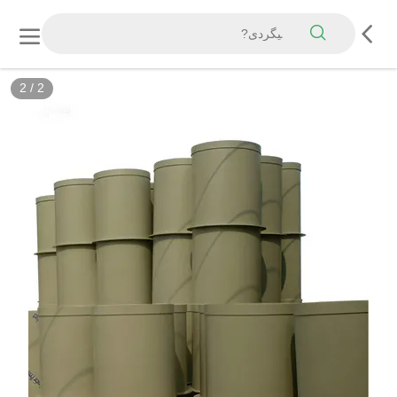
2
/
2