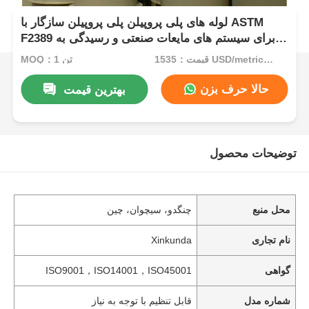
لوله های پلی پروپیلن پلی پروپیلن سازگار با ASTM
F2389 برای سیستم های مایعات صنعتی و رسیدگی به
مواد شیمیایی
قیمت：1535 USD/metric ton (current price)
MOQ：1 تن
حالا حرف بزن
بهترین قیمت
توضیحات محصول
محل منبع
چنگدو، سیچوان، چین
نام تجاری
Xinkunda
گواهی
ISO9001，ISO14001，ISO45001
شماره مدل
قابل تنظیم با توجه به نیاز