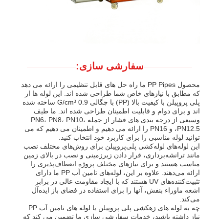
سفارشی سازی:
محصول PP Pipes ما راه حل های قابل تنظیمی را ارائه می دهد
که مطابق با نیازهای خاص شما طراحی شده اند. این لوله ها از
پلی پروپیلن با کیفیت بالا (PP) با چگالی 0.9 G/cm³ ساخته شده
اند و برای دوام و قابلیت اطمینان طراحی شده اند. ما طیف
وسیعی از درجه بندی های فشار از جمله PN6، PN8، PN10،
PN12.5، و PN16 را ارائه می دهیم و اطمینان می دهیم که می
توانید لوله مناسبی را برای کاربرد خود انتخاب کنید.
این لوله‌های لوله‌کشی پلی‌پروپیلن برای روش‌های مختلف نصب
مانند ترانشه‌برداری، قرار دادن زیرزمینی و نصب در بالای زمین
مناسب هستند و برای نیازهای مختلف پروژه انعطاف‌پذیری را
ارائه می‌دهند. علاوه بر این، لوله‌های تامین آب PP ما دارای
تثبیت‌کننده‌های UV هستند که با ایجاد مقاومت عالی در برابر
اشعه ماوراء بنفش، آنها را برای استفاده در فضای باز ایده‌آل
می‌کند.
چه به لوله های زهکشی پلی پروپیلن یا لوله های تامین آب PP
نیاز داشته باشید، خدمات سفارشی سازی ما تضمین می کند که