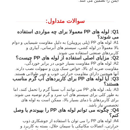
ایمن را تضمین می کنند.
سوالات متداول:
Q1: لوله های PP معمولا برای چه مواردی استفاده
می شوند؟
A1: لوله های PP (پلی پروپیلن) به دلیل مقاومت شیمیایی و دوام
بالا معمولاً در لوله کشی، سیستم های آبرسانی، آبیاری و
کاربردهای صنعتی استفاده می شوند.
Q2: مزایای اصلی استفاده از لوله های PP چیست؟
A2: لوله های PP مقاومت بسیار خوبی در برابر خوردگی،
مقاومت ضربه ای بالا، خواص سبک وزن و سهولت نصب دارند.
آنها همچنین دارای مقاومت حرارتی خوب و عمر طولانی هستند.
Q3: آیا لوله های PP برای کاربردهای آب گرم مناسب
هستند؟
A3: بله، لوله های PP می توانند آب نسبتاً گرم را تحمل کنند، اما
به طور کلی برای سیستم های آب سرد و گرم توصیه می شوند.
برای کاربردهای با دمای بسیار بالا، ممکن است به لوله های
تخصصی نیاز باشد.
Q4: چگونه می توانم لوله های PP را بپیوندم یا وصل
کنم؟
A4: لوله های PP را می توان با استفاده از جوشکاری ذوب
حرارتی، اتصالات مکانیکی یا سیمان حلال، بسته به کاربرد و