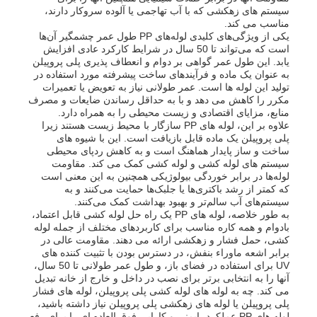
سیستم های زهکشی که با آب تهاجمی یا آلوده سروکار دارند،
مناسب می کند.
یکی از ویژگی‌های کلیدی لوله‌های PP طول عمر چشمگیر آن‌ها
تابلوی تبلیغاتی PP
است که می‌تواند تا 50 سال در شرایط کارکرد عادی افزایش
یابد. این طول عمر گواهی بر دوام و انعطاف پذیری پلی پروپیلن
به عنوان یک ماده و فرآیندهای ساخت پیشرفته مورد استفاده در
ورق پلاستیکی PP
تولید این لوله ها است. عمر طولانی نیاز به تعویض یا تعمیرات
مکرر را کاهش می دهد و با به حداقل رساندن ضایعات و مصرف
منابع، مزایای اقتصادی و زیست محیطی را به همراه دارد.
علاوه بر این، لوله های PP سازگار با محیط زیست هستند زیرا
هیئت PPS
پلی پروپیلن یک ماده قابل بازیافت است. این با شیوه های
ساخت و ساز پایدار هماهنگ است و به کاهش ردپای محیطی
سیستم های لوله کشی و لوله کشی کمک می کند. مقاومت
ورق پلی پروپیلن ضد شعله
لوله‌ها در برابر خوردگی بیولوژیکی همچنین به این معنی است
که کمتر از رشد باکتری‌ها یا جلبک‌ها حمایت می‌کنند و به
سیستم‌های آب سالم‌تر و بهبود بهداشت کمک می‌کنند.
به طور خلاصه، لوله های PP یک راه حل لوله کشی قابل اعتماد،
تخته ساختمانی توخالی PP
بادوام و همه کاره مناسب برای کاربردهای مختلف از جمله لوله
کشی، حمل فشار و زهکشی ارائه می دهند. مقاومت عالی در
برابر اشعه ماوراء بنفش، در دسترس بودن با تثبیت کننده های
ورق دیواری PP
UV برای استفاده در فضای باز، و طول عمر طولانی تا 50 سال،
آنها را به انتخابی برتر برای نصب در داخل و خارج از خانه تبدیل
می کند. چه به لوله های لوله کشی پلی پروپیلن، لوله های فشار
پلی پروپیلن یا لوله های زهکشی پلی پروپیلن نیاز داشته باشید،
ورق پلی پروپیلن
لوله های PP عملکرد، ایمنی و کارایی فوق العاده ای را برای رفع