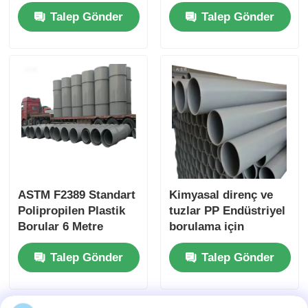
Polipropilen Plastik
Asitlere Yüksek
Talep Gönder
Talep Gönder
Borular Su Teslimi ve
Direnci Kimyasal
Tesisat Sistemleri
Direnci Kalıcı Ve
için Uygun
Endüstriyel
Uygulamalar için
ASTM F2389 Standart
Kimyasal direnç ve
Polipropilen Plastik
tuzlar PP Endüstriyel
Borular 6 Metre
borulama için
Uzunlukta, Kolay
tasarlanmış boruların
Talep Gönder
Talep Gönder
Kurulum ve Uzun
basınç derecesi
Sürekli Dayanıklılık
PN12.5 sıcaklık
için Tasarlanmıştır
Celsius