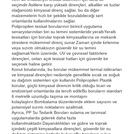
seçimdir.Asitlere karşı yüksek dirençleri, alkaliler ve tuzlar
olağanüstü kimyasal direnç sağlar, bu da diğer
malzemelerin hızlı bir şekilde bozulabileceği sert
ortamlarda kullanılmalarını sağlar.
Polipropilen tesisat borularının birincil uygulama
senaryolarından biri su temini sistemleridir.yeraltıYeraltı
tesisatları için borular toprak kimyasallarına ve mekanik
streslere mükemmel direnç sunar.Zaman içinde kirlenme
veya sızıntı olmaksızın güvenilir bir su temini
sağlamakYerin üzerinde, UV ve çevresel faktörlere
dirençleri, onları açık tesisat hatları için güvenilir bir
seçenek haline getirir.
Konut binalarında, bu borular mükemmel termal istikrarları
ve kimyasal dirençleri nedeniyle genellikle sıcak ve soğuk
su dağıtım sistemleri için kullanılır.Polipropilen Plastik
borular, güçlü kimyasal direncin kritik olduğu ticari ve
endüstriyel ortamlarda da tercih edilirBu boruların standart
6 metrelik uzunluğu taşıma ve montajını
kolaylaştırır.Bombalama düzenlerinde eklem sayısını ve
potansiyel sızıntı noktalarını azaltmak.
Ayrıca, PP Su Tedarik Boruları sulama ve tarımsal
uygulamalarda giderek daha fazla
kullanılmaktadır.Dayanıklılıkları ve gübre ve toprak
içindeki çeşitli kimyasallara dirençleri, güvenilir bir su
dağıtım sistemine katkıda bulunurBu boruların çukur