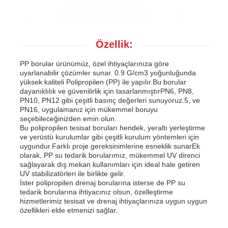
Özellik:
PP borular ürünümüz, özel ihtiyaçlarınıza göre
uyarlanabilir çözümler sunar. 0.9 G/cm3 yoğunluğunda
yüksek kaliteli Polipropilen (PP) ile yapılır.Bu borular
dayanıklılık ve güvenilirlik için tasarlanmıştırPN6, PN8,
PN10, PN12 gibi çeşitli basınç değerleri sunuyoruz.5, ve
PN16, uygulamanız için mükemmel boruyu
seçebileceğinizden emin olun.
Bu polipropilen tesisat boruları hendek, yeraltı yerleştirme
ve yerüstü kurulumlar gibi çeşitli kurulum yöntemleri için
uygundur.Farklı proje gereksinimlerine esneklik sunarEk
olarak, PP su tedarik borularımız, mükemmel UV direnci
sağlayarak dış mekan kullanımları için ideal hale getiren
UV stabilizatörleri ile birlikte gelir.
İster polipropilen drenaj borularına isterse de PP su
tedarik borularına ihtiyacınız olsun, özelleştirme
hizmetlerimiz tesisat ve drenaj ihtiyaçlarınıza uygun uygun
özellikleri elde etmenizi sağlar.