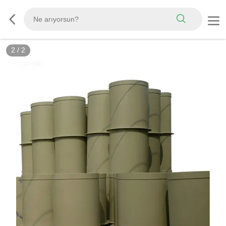
2
/
2