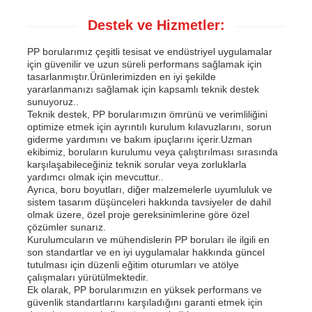
Destek ve Hizmetler:
PP borularımız çeşitli tesisat ve endüstriyel uygulamalar
için güvenilir ve uzun süreli performans sağlamak için
tasarlanmıştır.Ürünlerimizden en iyi şekilde
yararlanmanızı sağlamak için kapsamlı teknik destek
sunuyoruz..
Teknik destek, PP borularımızın ömrünü ve verimliliğini
optimize etmek için ayrıntılı kurulum kılavuzlarını, sorun
giderme yardımını ve bakım ipuçlarını içerir.Uzman
ekibimiz, boruların kurulumu veya çalıştırılması sırasında
karşılaşabileceğiniz teknik sorular veya zorluklarla
yardımcı olmak için mevcuttur..
Ayrıca, boru boyutları, diğer malzemelerle uyumluluk ve
sistem tasarım düşünceleri hakkında tavsiyeler de dahil
olmak üzere, özel proje gereksinimlerine göre özel
çözümler sunarız.
Kurulumcuların ve mühendislerin PP boruları ile ilgili en
son standartlar ve en iyi uygulamalar hakkında güncel
tutulması için düzenli eğitim oturumları ve atölye
çalışmaları yürütülmektedir.
Ek olarak, PP borularımızın en yüksek performans ve
güvenlik standartlarını karşıladığını garanti etmek için