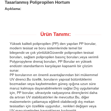
Tasarlanmış Polipropilen Hortum
Açıklama:
Ürün Tanımı:
Yüksek kaliteli polipropilen (PP) den yapılan PP borular,
modern tesisat ve boru sistemlerinde temel bir
bileşendir.ve çok yönlülükGüvenilir polipropilen tesisat
boruları, sağlam polipropilen basınç boruları,veya verimli
Polypropylene drenaj boruları, PP Borular en yüksek
endüstri standartlarını karşılayan kapsamlı bir çözüm
sunar.
PP borularının en önemli avantajlarından biri mükemmel
Ana sayfa
UV direnci.Bu özellik, boruların yapısal bütünlüklerini
bozmadan veya kaybetmeden güneş ışığına uzun süre
maruz kalmaya dayanabilmelerini sağlar.Dış uygulamalar
için, PP borular, ultraviyole radyasyona dirençlerini daha
Ürünler
da artıran UV stabilizatörleri ile mevcuttur.Bu, diğer
malzemelerin çatlamaya eğilimli olabileceği dış mekan
tesisatları için özellikle uygundur., renkleri değişen veya
Hakkımızda
UV maruziyetinden kaynaklanan kırılganlık.