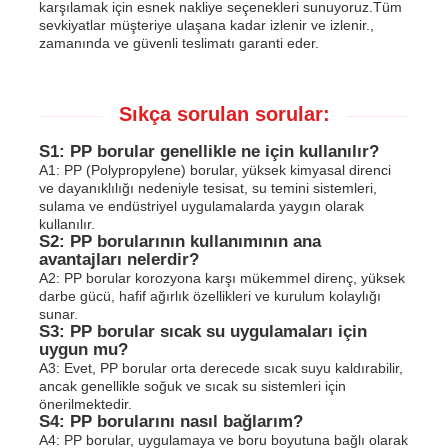
karşılamak için esnek nakliye seçenekleri sunuyoruz.Tüm
sevkiyatlar müşteriye ulaşana kadar izlenir ve izlenir.,
zamanında ve güvenli teslimatı garanti eder.
Sıkça sorulan sorular:
S1: PP borular genellikle ne için kullanılır?
A1: PP (Polypropylene) borular, yüksek kimyasal direnci
ve dayanıklılığı nedeniyle tesisat, su temini sistemleri,
sulama ve endüstriyel uygulamalarda yaygın olarak
kullanılır.
S2: PP borularının kullanımının ana
avantajları nelerdir?
A2: PP borular korozyona karşı mükemmel direnç, yüksek
darbe gücü, hafif ağırlık özellikleri ve kurulum kolaylığı
sunar.
S3: PP borular sıcak su uygulamaları için
uygun mu?
A3: Evet, PP borular orta derecede sıcak suyu kaldırabilir,
ancak genellikle soğuk ve sıcak su sistemleri için
önerilmektedir.
S4: PP borularını nasıl bağlarım?
A4: PP borular, uygulamaya ve boru boyutuna bağlı olarak