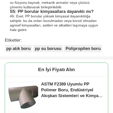
ısı füzyonu kaynak, mekanik armatür veya çözücü
çimento kullanarak birleştirilebilir.
S5: PP borular kimyasallara dayanıklı mı?
A5: Evet, PP borular yüksek kimyasal dayanıklılığa
sahiptir, bu da onları bozulmadan veya korod olmadan
agresif kimyasalları, asitleri ve alkalileri taşımaya uygun
hale getirir.
Etiketler:
pp atık boru
pp su borusu
Polipropilen boru
En İyi Fiyatı Alın
ASTM F2389 Uyumlu PP
Polimer Boru, Endüstriyel
Akışkan Sistemleri ve Kimyasal
Elleçleme İçin Tasarlanmış
Polipropilen Hortum