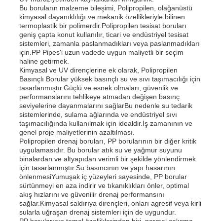
Bu boruların malzeme bileşimi, Polipropilen, olağanüstü
kimyasal dayanıklılığı ve mekanik özellikleriyle bilinen
termoplastik bir polimerdir.Polipropilen tesisat boruları
Fabrika turu
geniş çapta konut kullanılır, ticari ve endüstriyel tesisat
sistemleri, zamanla paslanmadıkları veya paslanmadıkları
için.PP Pipes'i uzun vadede uygun maliyetli bir seçim
Kalite kontrol
haline getirmek.
Kimyasal ve UV dirençlerine ek olarak, Polipropilen
Basınçlı Borular yüksek basınçlı su ve sıvı taşımacılığı için
tasarlanmıştır.Güçlü ve esnek olmaları, güvenlik ve
Bize ulaşın
performanslarını tehlikeye atmadan değişen basınç
seviyelerine dayanmalarını sağlarBu nedenle su tedarik
sistemlerinde, sulama ağlarında ve endüstriyel sıvı
Haberler
taşımacılığında kullanılmak için idealdir.İş zamanının ve
genel proje maliyetlerinin azaltılması.
Polipropilen drenaj boruları, PP borularının bir diğer kritik
uygulamasıdır. Bu borular atık su ve yağmur suyunu
Tüm servis talepleri
binalardan ve altyapıdan verimli bir şekilde yönlendirmek
için tasarlanmıştır.Su basıncının ve yapı hasarının
önlenmesiYumuşak iç yüzeyleri sayesinde, PP borular
Teklif isteği
sürtünmeyi en aza indirir ve tıkanıklıkları önler, optimal
akış hızlarını ve güvenilir drenaj performansını
sağlar.Kimyasal saldırıya dirençleri, onları agresif veya kirli
sularla uğraşan drenaj sistemleri için de uygundur.
pp plastik karton
PP borularının temel özelliklerinden biri, normal çalışma