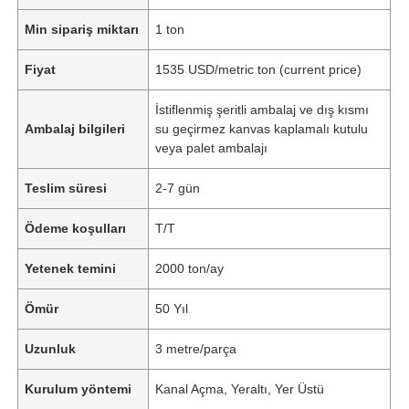
Min sipariş miktarı
1 ton
Fiyat
1535 USD/metric ton (current price)
İstiflenmiş şeritli ambalaj ve dış kısmı
Ambalaj bilgileri
su geçirmez kanvas kaplamalı kutulu
veya palet ambalajı
Teslim süresi
2-7 gün
Ödeme koşulları
T/T
Yetenek temini
2000 ton/ay
Ömür
50 Yıl
Uzunluk
3 metre/parça
Kurulum yöntemi
Kanal Açma, Yeraltı, Yer Üstü