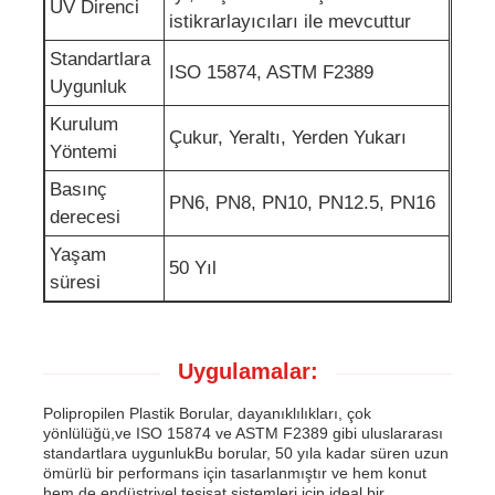
UV Direnci
istikrarlayıcıları ile mevcuttur
Standartlara
ISO 15874, ASTM F2389
Uygunluk
Kurulum
Çukur, Yeraltı, Yerden Yukarı
Yöntemi
Basınç
PN6, PN8, PN10, PN12.5, PN16
derecesi
Yaşam
50 Yıl
süresi
Uygulamalar:
Polipropilen Plastik Borular, dayanıklılıkları, çok
yönlülüğü,ve ISO 15874 ve ASTM F2389 gibi uluslararası
standartlara uygunlukBu borular, 50 yıla kadar süren uzun
ömürlü bir performans için tasarlanmıştır ve hem konut
hem de endüstriyel tesisat sistemleri için ideal bir