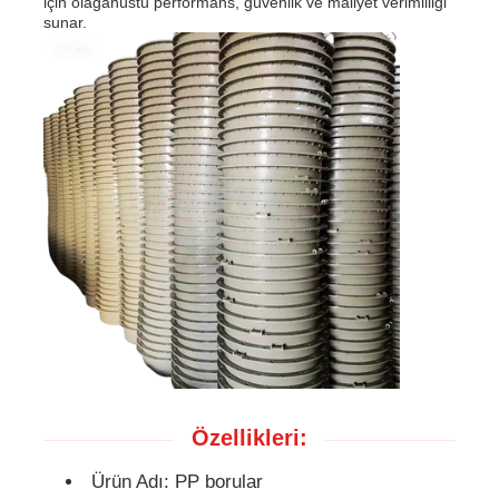
için olağanüstü performans, güvenlik ve maliyet verimliliği
sunar.
PP borular
Polypropilen boru armatürleri
Özellikleri:
Ürün Adı: PP borular