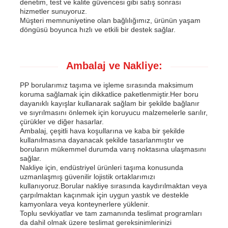
denetim, test ve kalite güvencesi gibi satış sonrası
hizmetler sunuyoruz.
Müşteri memnuniyetine olan bağlılığımız, ürünün yaşam
döngüsü boyunca hızlı ve etkili bir destek sağlar.
Ambalaj ve Nakliye:
PP borularımız taşıma ve işleme sırasında maksimum
koruma sağlamak için dikkatlice paketlenmiştir.Her boru
dayanıklı kayışlar kullanarak sağlam bir şekilde bağlanır
ve sıyrılmasını önlemek için koruyucu malzemelerle sarılır,
çürükler ve diğer hasarlar.
Ambalaj, çeşitli hava koşullarına ve kaba bir şekilde
kullanılmasına dayanacak şekilde tasarlanmıştır ve
boruların mükemmel durumda varış noktasına ulaşmasını
sağlar.
Nakliye için, endüstriyel ürünleri taşıma konusunda
uzmanlaşmış güvenilir lojistik ortaklarımızı
kullanıyoruz.Borular nakliye sırasında kaydırılmaktan veya
çarpılmaktan kaçınmak için uygun yastık ve destekle
kamyonlara veya konteynerlere yüklenir.
Toplu sevkiyatlar ve tam zamanında teslimat programları
da dahil olmak üzere teslimat gereksinimlerinizi