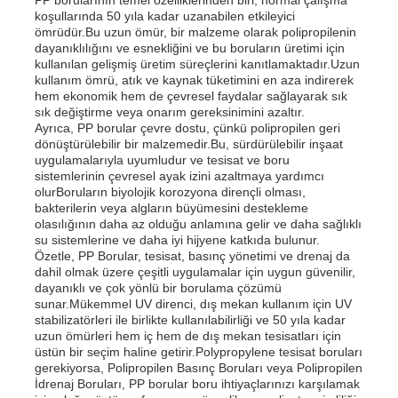
koşullarında 50 yıla kadar uzanabilen etkileyici
ömrüdür.Bu uzun ömür, bir malzeme olarak polipropilenin
PP Reklam Kurulu
dayanıklılığını ve esnekliğini ve bu boruların üretimi için
kullanılan gelişmiş üretim süreçlerini kanıtlamaktadır.Uzun
kullanım ömrü, atık ve kaynak tüketimini en aza indirerek
hem ekonomik hem de çevresel faydalar sağlayarak sık
Plastik PP Levha
sık değiştirme veya onarım gereksinimini azaltır.
Ayrıca, PP borular çevre dostu, çünkü polipropilen geri
dönüştürülebilir bir malzemedir.Bu, sürdürülebilir inşaat
KPS Kurulu
uygulamalarıyla uyumludur ve tesisat ve boru
sistemlerinin çevresel ayak izini azaltmaya yardımcı
olurBoruların biyolojik korozyona dirençli olması,
bakterilerin veya algların büyümesini destekleme
Yangına dayanıklı polipropilen tabaka
olasılığının daha az olduğu anlamına gelir ve daha sağlıklı
su sistemlerine ve daha iyi hijyene katkıda bulunur.
Özetle, PP Borular, tesisat, basınç yönetimi ve drenaj da
PP boş inşaat tahtası
dahil olmak üzere çeşitli uygulamalar için uygun güvenilir,
dayanıklı ve çok yönlü bir borulama çözümü
sunar.Mükemmel UV direnci, dış mekan kullanım için UV
stabilizatörleri ile birlikte kullanılabilirliği ve 50 yıla kadar
PP duvar levhası
uzun ömürleri hem iç hem de dış mekan tesisatları için
üstün bir seçim haline getirir.Polypropylene tesisat boruları
gerekiyorsa, Polipropilen Basınç Boruları veya Polipropilen
polipropilen levha
İdrenaj Boruları, PP borular boru ihtiyaçlarınızı karşılamak