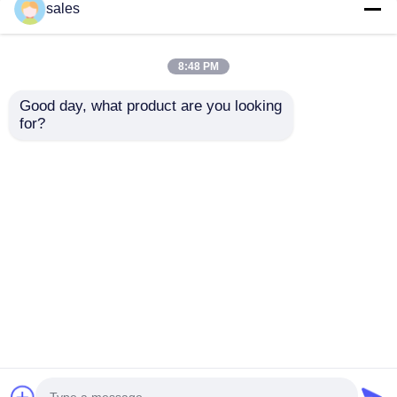
sales
8:48 PM
Good day, what product are you looking 
for?
Polipropilen Plastik
Kimyasal direnç ve
Borular Yeraltı Montaj
tuzlar PP Borular 6
Yöntemi Tarımsal
metre standart
Sulama ve Drenaj
uzunluk UV direnci iyi
Talep Gönder
Talep Gönder
Sistemleri İçin İdeal
uzun ömürlü
Seçim
performans için
tasarlanmıştır
Ana sayfa
Hakkımızda
Bize ulaşın
Desktop Site
Site Haritası
Gizlilik Politikası
Kalite
pp plastik karton
Çin fabrikası.Copyright ©