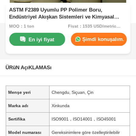
ASTM F2389 Uyumlu PP Polimer Boru,
Endüstriyel Akışkan Sistemleri ve Kimyasal
Elleçleme İçin Tasarlanmış Polipropilen Hortum
MOQ：1 ton
Fiyat：1535 USD/metric ton (current price)
Şimdi konuşalım.
En iyi fiyat
ÜRüN AçıKLAMASı
Menşe yeri
Chengdu, Siçuan, Çin
Marka adı
Xinkunda
Sertifika
ISO9001，ISO14001，ISO45001
Model numarası
Gereksinimlere göre özelleştirilebilir