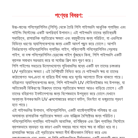
পণ্যের বিবরণ:
উচ্চ-মানের পলিপ্রোপিলিন (পিপি) থেকে তৈরি পিপি পাইপগুলি আধুনিক প্লাম্বিং এবং
পাইপিং সিস্টেমের একটি অপরিহার্য উপাদান। এই পাইপগুলি তাদের ব্যতিক্রমী
স্থায়িত্ব, রাসায়নিক প্রতিরোধ ক্ষমতা এবং বহুমুখীতার জন্য পরিচিত, যা এগুলিকে
বিভিন্ন ধরণের অ্যাপ্লিকেশনের জন্য একটি আদর্শ পছন্দ করে তোলে। আপনি
নির্ভরযোগ্য পলিপ্রোপিলিন প্লাম্বিং পাইপ, শক্তিশালী পলিপ্রোপিলিন প্রেসার
পাইপ, বা দক্ষ পলিপ্রোপিলিন ড্রেনেজ পাইপ খুঁজছেন কিনা, পিপি পাইপগুলি একটি
ব্যাপক সমাধান সরবরাহ করে যা সর্বোচ্চ শিল্প মান পূরণ করে।
পিপি পাইপের সবচেয়ে উল্লেখযোগ্য সুবিধাগুলির মধ্যে একটি হল তাদের চমৎকার
UV প্রতিরোধ ক্ষমতা। এই বৈশিষ্ট্যটি নিশ্চিত করে যে পাইপগুলি ক্ষয় বা তাদের
কাঠামোগত অখণ্ডতা না হারিয়ে দীর্ঘ সময় ধরে সূর্যের আলোতে টিকে থাকতে পারে।
বহিরাগত অ্যাপ্লিকেশনের জন্য, পিপি পাইপগুলি UV স্টেবিলাইজার সহ উপলব্ধ, যা
অতিবেগুনী বিকিরণের বিরুদ্ধে তাদের প্রতিরোধ ক্ষমতা আরও বাড়িয়ে তোলে। এটি
তাদের বহিরাগত ইনস্টলেশনের জন্য বিশেষভাবে উপযুক্ত করে তোলে যেখানে
বাড়ি
অন্যান্য উপকরণগুলি UV এক্সপোজারের কারণে ফাটল, বিবর্ণতা বা ভঙ্গুরতার প্রবণ
হতে পারে।
এই পাইপগুলির উপাদান, পলিপ্রোপিলিন, একটি থার্মোপ্লাস্টিক পলিমার যা এর
অসামান্য রাসায়নিক প্রতিরোধ ক্ষমতা এবং যান্ত্রিক বৈশিষ্ট্যের জন্য পরিচিত।
পণ্য
পলিপ্রোপিলিন প্লাম্বিং পাইপগুলি আবাসিক, বাণিজ্যিক এবং শিল্প প্লাম্বিং সিস্টেমে
ব্যাপকভাবে ব্যবহৃত হয় কারণ এগুলি সময়ের সাথে সাথে ক্ষয় বা মরিচা ধরে না।
রাসায়নিক ক্ষয়ের এই প্রতিরোধ ক্ষমতা দীর্ঘ জীবনকাল নিশ্চিত করে এবং
আমাদের সম্পর্কে
রক্ষণাবেক্ষণের খরচ কমায়, যা পিপি পাইপগুলিকে দীর্ঘমেয়াদে একটি সাশ্রয়ী পছন্দ করে