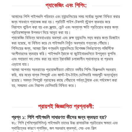
প্যাকেজিং এবং শিপিং:
আমাদের পিপি পাইপগুলি পরিবহন এবং হ্যান্ডলিংয়ের সময় সর্বোচ্চ সুরক্ষা নিশ্চিত করার
জন্য সাবধানে প্যাকেজ করা হয়। প্রতিটি পাইপ টেকসই স্ট্র্যাপ ব্যবহার করে
নিরাপদে বান্ডিল করা হয় এবং স্ক্র্যাচ, ডেন্ট এবং অন্যান্য ক্ষতি প্রতিরোধ করার জন্য
প্রতিরক্ষামূলক উপকরণ দিয়ে আবৃত করা হয়।
প্যাকেজিং বিভিন্ন আবহাওয়ার অবস্থা এবং রুক্ষ হ্যান্ডলিং সহ্য করার জন্য ডিজাইন
করা হয়েছে, যা নিশ্চিত করে যে পাইপগুলি নিখুঁত অবস্থায় গন্তব্যে পৌঁছায়।
শিপিংয়ের জন্য, আমরা শিল্প পণ্যগুলি হ্যান্ডলিংয়ে বিশেষজ্ঞ নির্ভরযোগ্য লজিস্টিক
অংশীদারদের ব্যবহার করি। পাইপগুলি ট্রাকে বা কন্টেইনারগুলিতে উপযুক্ত কুশনিং
এবং সহায়তা সহ লোড করা হয় যাতে ট্রানজিট চলাকালীন স্থানান্তর বা প্রভাব
এড়ানো যায়।
আমরা আপনার সরবরাহের প্রয়োজনীয়তা মেটাতে নমনীয় শিপিং বিকল্পগুলি সরবরাহ
করি, যার মধ্যে বাল্ক শিপমেন্ট এবং জাস্ট-ইন-টাইম ডেলিভারি সময়সূচী অন্তর্ভুক্ত
রয়েছে। সমস্ত শিপমেন্ট গ্রাহকের কাছে পৌঁছানো পর্যন্ত ট্র্যাক এবং পর্যবেক্ষণ করা
হয়, সময়মত এবং নিরাপদ ডেলিভারি নিশ্চিত করে।
প্রায়শই জিজ্ঞাসিত প্রশ্নাবলী:
প্রশ্ন ১: পিপি পাইপগুলি সাধারণত কীসের জন্য ব্যবহৃত হয়?
ক১: পিপি (পলিপ্রোপিলিন) পাইপগুলি তাদের উচ্চ রাসায়নিক প্রতিরোধ ক্ষমতা এবং
স্থায়িত্বের কারণে প্লাম্বিং, জল সরবরাহ ব্যবস্থা, সেচ এবং শিল্প