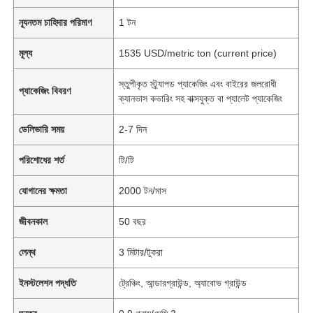
ন্যূনতম চাহিদার পরিমাণ
1 টন
মূল্য
1535 USD/metric ton (current price)
স্তুপীকৃত স্ট্র্যাপড প্যাকেজিং এবং বাইরের জলরোধী
প্যাকেজিং বিবরণ
ক্যানভাস কভারিং সহ বাক্সযুক্ত বা প্যালেট প্যাকেজিং
ডেলিভারি সময়
2-7 দিন
পরিশোধের শর্ত
টি/টি
যোগানের ক্ষমতা
2000 টন/মাস
জীবনকাল
50 বছর
লেন্থ
3 মিটার/টুকরা
ইনস্টলেশন পদ্ধতি
ট্রেঞ্চিং, আন্ডারগ্রাউন্ড, অ্যাবোভ গ্রাউন্ড