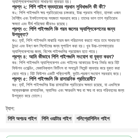
অ্যাপ্লিকেশনগুলিতে সাধারণত ব্যবহৃত হয়।
প্রশ্ন ২: পিপি পাইপ ব্যবহারের প্রধান সুবিধাগুলি কী কী?
ক২: পিপি পাইপগুলি ক্ষয় প্রতিরোধের চমৎকার, উচ্চ প্রভাব শক্তি, হালকা ওজন
বৈশিষ্ট্য এবং ইনস্টলেশনের সহজতা সরবরাহ করে। তাদের ভাল তাপ প্রতিরোধ
ক্ষমতা এবং দীর্ঘ পরিষেবা জীবনও রয়েছে।
প্রশ্ন ৩: পিপি পাইপগুলি কি গরম জলের অ্যাপ্লিকেশনের জন্য
উপযুক্ত?
ক৩: হ্যাঁ, পিপি পাইপগুলি মাঝারি গরম জল পরিচালনা করতে পারে তবে সাধারণত
ঠান্ডা এবং উষ্ণ জল সিস্টেমের জন্য সুপারিশ করা হয়। খুব উচ্চ-তাপমাত্রার
অ্যাপ্লিকেশনের জন্য, বিশেষ পাইপগুলির প্রয়োজন হতে পারে।
প্রশ্ন ৪: আমি কীভাবে পিপি পাইপগুলি সংযোগ বা যুক্ত করব?
ক৪: পিপি পাইপগুলি অ্যাপ্লিকেশন এবং পাইপের আকারের উপর নির্ভর করে হিট
ফিউশন ওয়েল্ডিং, মেকানিক্যাল ফিটিংস বা সলভেন্ট সিমেন্ট ব্যবহার করে যুক্ত করা
যেতে পারে। হিট ফিউশন একটি শক্তিশালী, ফুটো-প্রমাণ সংযোগ সরবরাহ করে।
প্রশ্ন ৫: পিপি পাইপগুলি কি রাসায়নিক প্রতিরোধী?
ক৫: হ্যাঁ, পিপি পাইপগুলির উচ্চ রাসায়নিক প্রতিরোধ ক্ষমতা রয়েছে, যা এগুলিকে
আক্রমণাত্মক রাসায়নিক, অ্যাসিড এবং ক্ষারগুলি ক্ষয় বা ক্ষয় না করে পরিবহনের জন্য
উপযুক্ত করে তোলে।
ট্যাগ:
পিপি অপচয় পাইপ
পিপি ওয়াটার পাইপ
পলিপ্রোপিলিন পাইপ