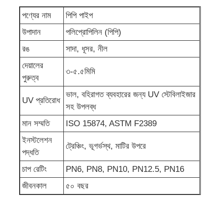
পণ্যের নাম
পিপি পাইপ
উপাদান
পলিপ্রোপিলিন (পিপি)
রঙ
সাদা, ধূসর, নীল
দেয়ালের
৩-৫.৫মিমি
পুরুত্ব
ভাল, বহিরাগত ব্যবহারের জন্য UV স্টেবিলাইজার
UV প্রতিরোধ
সহ উপলব্ধ
মান সম্মতি
ISO 15874, ASTM F2389
ইনস্টলেশন
ট্রেঞ্চিং, ভূগর্ভস্থ, মাটির উপরে
পদ্ধতি
চাপ রেটিং
PN6, PN8, PN10, PN12.5, PN16
জীবনকাল
৫০ বছর