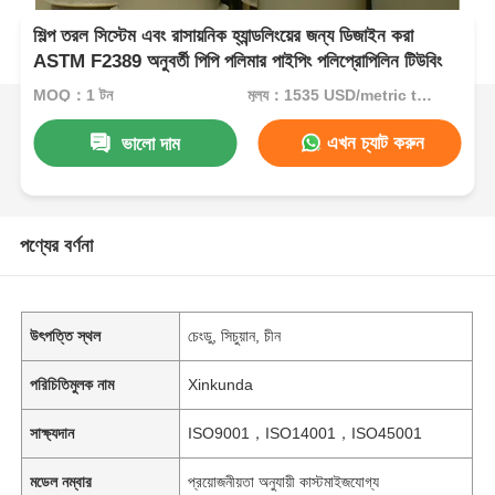
শিল্প তরল সিস্টেম এবং রাসায়নিক হ্যান্ডলিংয়ের জন্য ডিজাইন করা
ASTM F2389 অনুবর্তী পিপি পলিমার পাইপিং পলিপ্রোপিলিন টিউবিং
MOQ：1 টন
মূল্য：1535 USD/metric ton (current price)
এখন চ্যাট করুন
ভালো দাম
পণ্যের বর্ণনা
উৎপত্তি স্থল
চেংডু, সিচুয়ান, চীন
পরিচিতিমুলক নাম
Xinkunda
সাক্ষ্যদান
ISO9001，ISO14001，ISO45001
মডেল নম্বার
প্রয়োজনীয়তা অনুযায়ী কাস্টমাইজযোগ্য