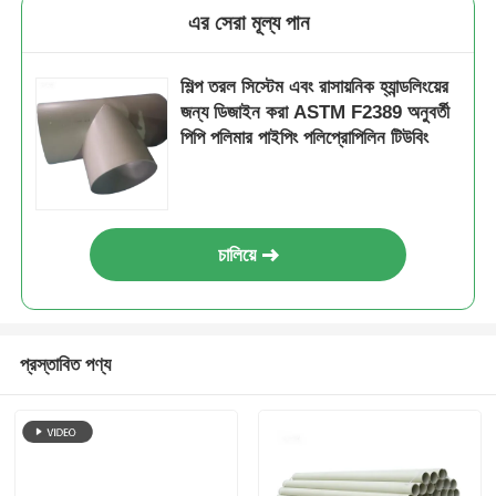
এর সেরা মূল্য পান
শিল্প তরল সিস্টেম এবং রাসায়নিক হ্যান্ডলিংয়ের
জন্য ডিজাইন করা ASTM F2389 অনুবর্তী
পিপি পলিমার পাইপিং পলিপ্রোপিলিন টিউবিং
চালিয়ে
প্রস্তাবিত পণ্য