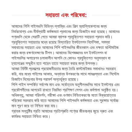
সহায়তা এবং পরিষেবা:
আমাদের পিপি পাইপগুলি বিভিন্ন প্লাম্বিং এবং শিল্প অ্যাপ্লিকেশনের জন্য
নির্ভরযোগ্য এবং দীর্ঘস্থায়ী কর্মক্ষমতা প্রদানের জন্য ডিজাইন করা হয়েছে। আমাদের
পণ্যগুলি থেকে সেরাটি পেতে আমরা ব্যাপক প্রযুক্তিগত সহায়তা প্রদান করি।
প্রযুক্তিগত সহায়তার মধ্যে রয়েছে বিস্তারিত ইনস্টলেশন নির্দেশিকা, সমস্যা
সমাধানের সহায়তা এবং আমাদের পিপি পাইপগুলির জীবনকাল এবং দক্ষতা অপ্টিমাইজ
করার জন্য রক্ষণাবেক্ষণের টিপস। আমাদের বিশেষজ্ঞদের দল ইনস্টলেশন বা
পাইপগুলির অপারেশন চলাকালীন আপনি যে কোনও প্রযুক্তিগত অনুসন্ধান বা
চ্যালেঞ্জের সম্মুখীন হতে পারেন তাতে সহায়তা করার জন্য উপলব্ধ।
আমরা নির্দিষ্ট প্রকল্পের প্রয়োজনীয়তার জন্য তৈরি কাস্টমাইজড সমাধানও সরবরাহ
করি, যার মধ্যে পাইপের আকার, অন্যান্য উপকরণের সাথে সামঞ্জস্যতা এবং সিস্টেম
ডিজাইন বিবেচনার উপর পরামর্শ অন্তর্ভুক্ত রয়েছে।
পিপি পাইপ সম্পর্কিত সর্বশেষ মান এবং সর্বোত্তম অনুশীলনগুলির সাথে ইনস্টলার এবং
প্রকৌশলীদের আপডেট রাখতে নিয়মিত প্রশিক্ষণ সেশন এবং কর্মশালা অনুষ্ঠিত হয়।
অধিকন্তু, আমরা পরিদর্শন, পরীক্ষা এবং গুণমান নিশ্চিতকরণের মতো বিক্রয়োত্তর
পরিষেবা সরবরাহ করি যাতে আমাদের পিপি পাইপগুলি কর্মক্ষমতা এবং সুরক্ষার সর্বোচ্চ
মান পূরণ করে তা নিশ্চিত করা যায়।
গ্রাহক সন্তুষ্টির প্রতি আমাদের প্রতিশ্রুতি পণ্যের জীবনচক্র জুড়ে দ্রুত এবং
কার্যকর সহায়তা নিশ্চিত করে।