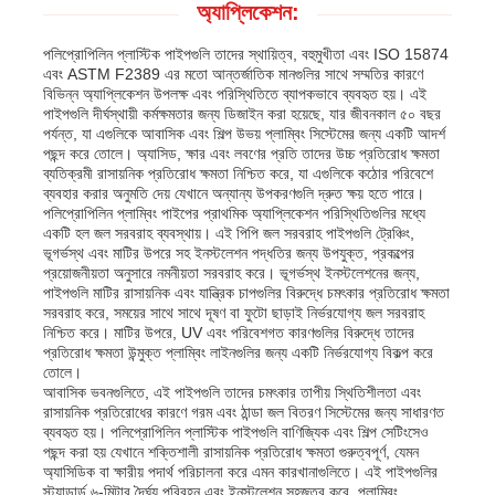
অ্যাপ্লিকেশন:
পলিপ্রোপিলিন প্লাস্টিক পাইপগুলি তাদের স্থায়িত্ব, বহুমুখীতা এবং ISO 15874
এবং ASTM F2389 এর মতো আন্তর্জাতিক মানগুলির সাথে সম্মতির কারণে
বিভিন্ন অ্যাপ্লিকেশন উপলক্ষ এবং পরিস্থিতিতে ব্যাপকভাবে ব্যবহৃত হয়। এই
পাইপগুলি দীর্ঘস্থায়ী কর্মক্ষমতার জন্য ডিজাইন করা হয়েছে, যার জীবনকাল ৫০ বছর
পর্যন্ত, যা এগুলিকে আবাসিক এবং শিল্প উভয় প্লাম্বিং সিস্টেমের জন্য একটি আদর্শ
পছন্দ করে তোলে। অ্যাসিড, ক্ষার এবং লবণের প্রতি তাদের উচ্চ প্রতিরোধ ক্ষমতা
ব্যতিক্রমী রাসায়নিক প্রতিরোধ ক্ষমতা নিশ্চিত করে, যা এগুলিকে কঠোর পরিবেশে
ব্যবহার করার অনুমতি দেয় যেখানে অন্যান্য উপকরণগুলি দ্রুত ক্ষয় হতে পারে।
পলিপ্রোপিলিন প্লাম্বিং পাইপের প্রাথমিক অ্যাপ্লিকেশন পরিস্থিতিগুলির মধ্যে
একটি হল জল সরবরাহ ব্যবস্থায়। এই পিপি জল সরবরাহ পাইপগুলি ট্রেঞ্চিং,
ভূগর্ভস্থ এবং মাটির উপরে সহ ইনস্টলেশন পদ্ধতির জন্য উপযুক্ত, প্রকল্পের
প্রয়োজনীয়তা অনুসারে নমনীয়তা সরবরাহ করে। ভূগর্ভস্থ ইনস্টলেশনের জন্য,
পাইপগুলি মাটির রাসায়নিক এবং যান্ত্রিক চাপগুলির বিরুদ্ধে চমৎকার প্রতিরোধ ক্ষমতা
সরবরাহ করে, সময়ের সাথে সাথে দূষণ বা ফুটো ছাড়াই নির্ভরযোগ্য জল সরবরাহ
নিশ্চিত করে। মাটির উপরে, UV এবং পরিবেশগত কারণগুলির বিরুদ্ধে তাদের
প্রতিরোধ ক্ষমতা উন্মুক্ত প্লাম্বিং লাইনগুলির জন্য একটি নির্ভরযোগ্য বিকল্প করে
তোলে।
আবাসিক ভবনগুলিতে, এই পাইপগুলি তাদের চমৎকার তাপীয় স্থিতিশীলতা এবং
রাসায়নিক প্রতিরোধের কারণে গরম এবং ঠান্ডা জল বিতরণ সিস্টেমের জন্য সাধারণত
ব্যবহৃত হয়। পলিপ্রোপিলিন প্লাস্টিক পাইপগুলি বাণিজ্যিক এবং শিল্প সেটিংসেও
পছন্দ করা হয় যেখানে শক্তিশালী রাসায়নিক প্রতিরোধ ক্ষমতা গুরুত্বপূর্ণ, যেমন
অ্যাসিডিক বা ক্ষারীয় পদার্থ পরিচালনা করে এমন কারখানাগুলিতে। এই পাইপগুলির
স্ট্যান্ডার্ড ৬-মিটার দৈর্ঘ্য পরিবহন এবং ইনস্টলেশন সহজতর করে, প্লাম্বিং