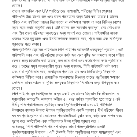
তোলে।
তাদের রাসায়নিক এবং UV প্রতিরোধের পাশাপাশি, পলিপ্রোপিলিন প্রেসার
পাইপগুলি উচ্চ-চাপের জল এবং তরল পরিবহনের জন্য তৈরি করা হয়েছে। তাদের
কারখানা ভ্রমণ
শক্তি এবং নমনীয়তা তাদের নিরাপত্তা বা কর্মক্ষমতা আপস না করে বিভিন্ন চাপের
স্তর সহ্য করার অনুমতি দেয়। এটি তাদের জল সরবরাহ ব্যবস্থা, সেচ নেটওয়ার্ক
এবং শিল্প তরল পরিবহনে ব্যবহারের জন্য আদর্শ করে তোলে। পাইপগুলির হালকা
মান নিয়ন্ত্রণ
ওজনও সহজ হ্যান্ডলিং এবং ইনস্টলেশনকে সহজতর করে, শ্রম সময় এবং সামগ্রিক
প্রকল্পের খরচ কমায়।
পলিপ্রোপিলিন ড্রেনেজ পাইপগুলি পিপি পাইপের আরেকটি গুরুত্বপূর্ণ প্রয়োগ। এই
পাইপগুলি ভবন এবং পরিকাঠামো থেকে বর্জ্য জল এবং বৃষ্টির জল দক্ষতার সাথে সরিয়ে
আমাদের সাথে যোগাযোগ করুন
ফেলার জন্য ডিজাইন করা হয়েছে, জল জমে থাকা এবং কাঠামোগত ক্ষতি প্রতিরোধ
করে। তাদের মসৃণ অভ্যন্তরীণ পৃষ্ঠের জন্য ধন্যবাদ, পিপি পাইপগুলি ঘর্ষণ কমায়
এবং বাধা প্রতিরোধ করে, সর্বোত্তম প্রবাহের হার এবং নির্ভরযোগ্য নিষ্কাশন
খবর
কর্মক্ষমতা নিশ্চিত করে। রাসায়নিক আক্রমণের বিরুদ্ধে তাদের প্রতিরোধ ক্ষমতাও
এগুলিকে আক্রমণাত্মক বা দূষিত জলযুক্ত নিষ্কাশন সিস্টেমের জন্য উপযুক্ত করে
তোলে।
পিপি পাইপের মূল বৈশিষ্ট্যগুলির মধ্যে একটি হল তাদের চিত্তাকর্ষক জীবনকাল, যা
সব ক্ষেত্রেই
স্বাভাবিক অপারেটিং অবস্থার অধীনে ৫০ বছর পর্যন্ত প্রসারিত হতে পারে। এই
দীর্ঘায়ু পলিপ্রোপিলিনের স্থায়িত্ব এবং স্থিতিস্থাপকতা এবং এই পাইপগুলি
উৎপাদনে ব্যবহৃত উন্নত উত্পাদন প্রক্রিয়াগুলির একটি প্রমাণ। দীর্ঘ পরিষেবা জীবন
উদ্ধৃতির জন্য আবেদন
ঘন ঘন প্রতিস্থাপন বা মেরামতের প্রয়োজনীয়তা হ্রাস করে, বর্জ্য এবং সম্পদ খরচ
হ্রাস করে অর্থনৈতিক এবং পরিবেশগত উভয় সুবিধা প্রদান করে।
অধিকন্তু, পিপি পাইপগুলি পরিবেশ বান্ধব কারণ পলিপ্রোপিলিন একটি
পুনর্ব্যবহারযোগ্য উপাদান। এটি টেকসই নির্মাণ অনুশীলনের সাথে সামঞ্জস্যপূর্ণ এবং
পিপি প্লাস্টিকের বোর্ড