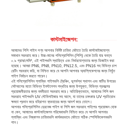
কাস্টমাইজেশন:
আমাদের পিপি পাইপ পণ্য আপনার নির্দিষ্ট চাহিদা মেটাতে তৈরি কাস্টমাইজযোগ্য
সমাধান সরবরাহ করে। উচ্চ-মানের পলিপ্রোপিলিন (পিপি) থেকে তৈরি যার ঘনত্ব
০.৯ গ্রাম/সেমি³, এই পাইপগুলি স্থায়িত্ব এবং নির্ভরযোগ্যতার জন্য ডিজাইন করা
হয়েছে। আমরা PN6, PN8, PN10, PN12.5, এবং PN16 সহ বিভিন্ন চাপ
রেটিং সরবরাহ করি, যা নিশ্চিত করে যে আপনি আপনার অ্যাপ্লিকেশনের জন্য নিখুঁত
পাইপ নির্বাচন করতে পারেন।
এই পলিপ্রোপিলিন প্লাম্বিং পাইপগুলি ট্রেঞ্চিং, ভূগর্ভস্থ স্থাপন এবং মাটির উপরের
সেটআপের মতো বিভিন্ন ইনস্টলেশন পদ্ধতির জন্য উপযুক্ত, বিভিন্ন প্রকল্পের
প্রয়োজনীয়তার জন্য নমনীয়তা সরবরাহ করে। অতিরিক্তভাবে, আমাদের পিপি জল
সরবরাহ পাইপগুলি UV স্টেবিলাইজার সহ আসে, যা তাদের চমৎকার UV প্রতিরোধ
ক্ষমতা প্রদান করে বহিরাগত ব্যবহারের জন্য আদর্শ করে তোলে।
আপনার পলিপ্রোপিলিন ড্রেনেজ পাইপ বা পিপি জল সরবরাহ পাইপের প্রয়োজন হোক
না কেন, আমাদের কাস্টমাইজেশন পরিষেবাগুলি নিশ্চিত করে যে আপনি আপনার
প্লাম্বিং এবং নিষ্কাশন চাহিদাগুলি কার্যকরভাবে মেটাতে সঠিক স্পেসিফিকেশনগুলি
পান।