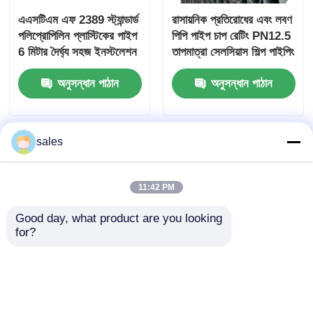
এএসটিএম এফ 2389 স্ট্যান্ডার্ড
রাসায়নিক প্রতিরোধের এবং লবণ
পলিপ্রোপিলিন প্লাস্টিকের পাইপ
পিপি পাইপ চাপ রেটিং PN12.5
6 মিটার দৈর্ঘ্য সহজ ইনস্টলেশন
তাপমাত্রা সেলসিয়াস শিল্প পাইপিং
এবং দীর্ঘমেয়াদী স্থায়িত্বের জন্য
জন্য ডিজাইন
অনুসন্ধান পাঠান
অনুসন্ধান পাঠান
ডিজাইন করা
sales
11:42 PM
Good day, what product are you looking 
for?
পলিপ্রোপিলিন প্লাস্টিকের পাইপ
রাসায়নিক প্রতিরোধ এবং লবণ
ভূগর্ভস্থ ইনস্টলেশন পদ্ধতি কৃষি
পিপি পাইপ ৬ মিটার স্ট্যান্ডার্ড
সেচ এবং নিষ্কাশন সিস্টেমের
দৈর্ঘ্য অতিবেগুনী রশ্মি প্রতিরোধ
জন্য আদর্শ পছন্দ
দীর্ঘস্থায়ী পারফরম্যান্সের জন্য