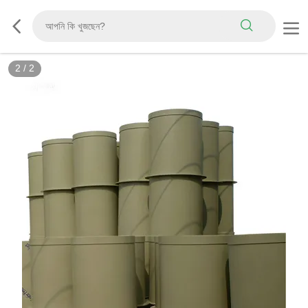
2
/
2