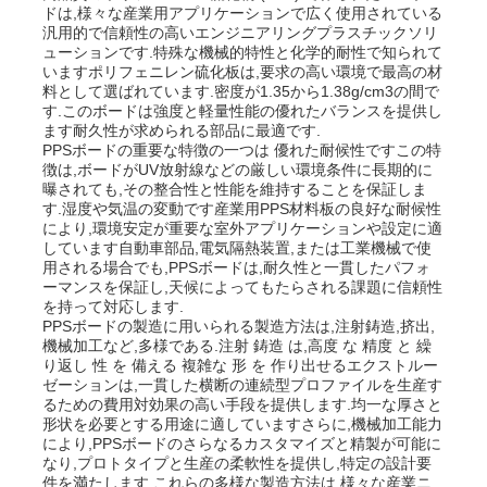
ドは,様々な産業用アプリケーションで広く使用されている
汎用的で信頼性の高いエンジニアリングプラスチックソリ
ューションです.特殊な機械的特性と化学的耐性で知られて
いますポリフェニレン硫化板は,要求の高い環境で最高の材
料として選ばれています.密度が1.35から1.38g/cm3の間で
す.このボードは強度と軽量性能の優れたバランスを提供し
ます耐久性が求められる部品に最適です.
PPSボードの重要な特徴の一つは 優れた耐候性ですこの特
徴は,ボードがUV放射線などの厳しい環境条件に長期的に
曝されても,その整合性と性能を維持することを保証しま
す.湿度や気温の変動です産業用PPS材料板の良好な耐候性
により,環境安定が重要な室外アプリケーションや設定に適
しています自動車部品,電気隔熱装置,または工業機械で使
用される場合でも,PPSボードは,耐久性と一貫したパフォ
ーマンスを保証し,天候によってもたらされる課題に信頼性
を持って対応します.
PPSボードの製造に用いられる製造方法は,注射鋳造,挤出,
ホーム
機械加工など,多様である.注射 鋳造 は,高度 な 精度 と 繰
り返し 性 を 備える 複雑な 形 を 作り出せるエクストルー
ゼーションは,一貫した横断の連続型プロファイルを生産す
るための費用対効果の高い手段を提供します.均一な厚さと
製品
形状を必要とする用途に適していますさらに,機械加工能力
により,PPSボードのさらなるカスタマイズと精製が可能に
なり,プロトタイプと生産の柔軟性を提供し,特定の設計要
企業情報
件を満たします.これらの多様な製造方法は,様々な産業ニ