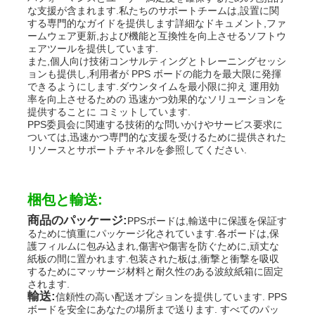
な支援が含まれます.私たちのサポートチームは,設置に関
する専門的なガイドを提供します詳細なドキュメント,ファ
ームウェア更新,および機能と互換性を向上させるソフトウ
ェアツールを提供しています.
また,個人向け技術コンサルティングとトレーニングセッシ
ョンも提供し,利用者が PPS ボードの能力を最大限に発揮
できるようにします.ダウンタイムを最小限に抑え 運用効
率を向上させるための 迅速かつ効果的なソリューションを
提供することに コミットしています.
PPS委員会に関連する技術的な問いかけやサービス要求に
ついては,迅速かつ専門的な支援を受けるために提供された
リソースとサポートチャネルを参照してください.
梱包と輸送:
商品のパッケージ:
PPSボードは,輸送中に保護を保証す
るために慎重にパッケージ化されています.各ボードは,保
護フィルムに包み込まれ,傷害や傷害を防ぐために,頑丈な
紙板の間に置かれます.包装された板は,衝撃と衝撃を吸収
するためにマッサージ材料と耐久性のある波紋紙箱に固定
されます.
輸送:
信頼性の高い配送オプションを提供しています. PPS
ボードを安全にあなたの場所まで送ります. すべてのパッ