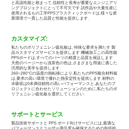
と高温性能と相まって,信頼性と長寿が重要なエンジニアリ
ングプロジェクトにとって不可欠です.試作品や大量生産に
使用されるもの工学PPSプラスティックボードは,様々な産
業環境で一貫した品質と性能を提供します.
カスタマイズ:
私たちのポリフェニレン硫化板は, 特殊な要求を満たす 製
品カスタマイズサービスを提供します.機械加工この高性能
PPSボードは,すべてのパーツの精度と品質を保証します.
天然のベージーから浅茶色の色は,さまざまな用途に適した
汎用的な美学を提供します.
260~280°Cの温度の熱転移により,私たちのPPS複合材料板
は,要求の高い環境で優れた熱安定性を提供します.材料の
水吸収は0未満信頼性の高いパフォーマンスと,あなたのプ
ロジェクトに合わせたソリューションのために,私たちのポ
リフェニレン硫化板を選択してください.
サポートとサービス
製品技術サポートと PPS ボード向けサービスには,最適な
パフォーマンスとユーザー満足度を確保するための包括的