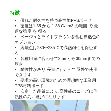
特徴:
PP広告ボード
優れた耐久性を持つ高性能PPSボード
密度は1.35 から 1.38 G/cm3 の範囲 で,最
プラスチックPPシート
適な強度 を 得る
ベージュとライトブラウンを含む自然色の
オプション
PPSボード
溶融点は280〜285°Cで高熱耐性を保証す
る
各種用途に合わせて3mmから30mmまでの
難燃性ポリプロピレンシート
厚さ
耐候性があり 長期にわたって屋外で使用
できます
PPは構造板をくり抜く
要求の高い環境のための理想的な工業用
PPS材料ボード
安定した品質により,高性能のニーズに信
PP壁紙
頼性の高い選択になります
ポリプロピレン シート