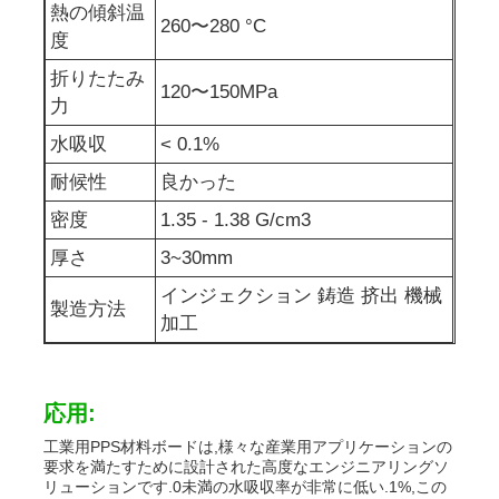
熱の傾斜温
260〜280 °C
度
折りたたみ
120〜150MPa
力
水吸収
< 0.1%
耐候性
良かった
密度
1.35 - 1.38 G/cm3
厚さ
3~30mm
インジェクション 鋳造 挤出 機械
製造方法
加工
応用:
工業用PPS材料ボードは,様々な産業用アプリケーションの
要求を満たすために設計された高度なエンジニアリングソ
リューションです.0未満の水吸収率が非常に低い.1%,この