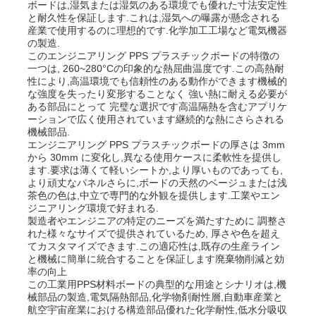
ボードは,湿気または湿気のある環境でも優れた寸法安定性
と耐久性を保証します.これは,湿気への曝露が懸念される
産業で使用するのに理想的です.化学加工工場など電気機器
の製造.
このエンジニアリング PPS プラスチックボードの特徴の
一つは, 260~280°Cの印象的な熱屈曲温度です.この高熱耐
性により,高温環境でも信頼性のある動作ができます機械的
な強度を失ったり変形することなく 強い熱に耐える必要が
ある部品にとって 完璧な選択です高温隔熱を含むアプリケ
ーションで広く使用されています継続的な熱にさらされる
機械部品.
エンジニアリング PPS プラスチックボードの厚さは 3mm
から 30mm に変化し,異なる使用ケースに柔軟性を提供し
ます.要求は薄くて軽いシートか,より厚いものであっても,
より頑丈なパネルさらに,ボードの天然のベージュまたは浅
茶色の色は,中立で専門的な外観を提供します.工業やエン
ジニアリング環境で好まれる.
製造者やエンジニアの特定のニーズを満たすために 調整さ
れた様々なサイズで提供されているため, 厚さや色を超え
てカスタマイズできます.この適応性は,既存の生産ライン
と機械に簡単に統合することを保証します廃棄物削減と効
率の向上
この工業用PPS材料ボードの典型的な用途とシナリオは,機
械部品の製造,電気隔熱部品,化学物剤耐性層,自動車産業と
航空宇宙産業における構造部品優れた化学耐性,低水分吸収