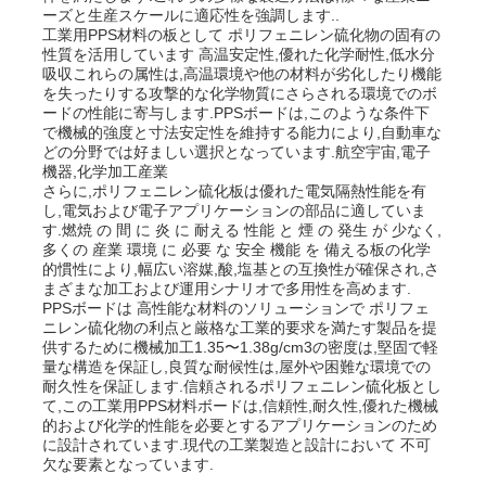
ーズと生産スケールに適応性を強調します..
工業用PPS材料の板として ポリフェニレン硫化物の固有の
性質を活用しています 高温安定性,優れた化学耐性,低水分
会社案内
吸収これらの属性は,高温環境や他の材料が劣化したり機能
を失ったりする攻撃的な化学物質にさらされる環境でのボ
ードの性能に寄与します.PPSボードは,このような条件下
品質管理
で機械的強度と寸法安定性を維持する能力により,自動車な
どの分野では好ましい選択となっています.航空宇宙,電子
機器,化学加工産業
さらに,ポリフェニレン硫化板は優れた電気隔熱性能を有
お問い合わせ
し,電気および電子アプリケーションの部品に適していま
す.燃焼 の 間 に 炎 に 耐える 性能 と 煙 の 発生 が 少なく,
多くの 産業 環境 に 必要 な 安全 機能 を 備える板の化学
ニュース
的慣性により,幅広い溶媒,酸,塩基との互換性が確保され,さ
まざまな加工および運用シナリオで多用性を高めます.
PPSボードは 高性能な材料のソリューションで ポリフェ
ニレン硫化物の利点と厳格な工業的要求を満たす製品を提
すべての場合
供するために機械加工1.35〜1.38g/cm3の密度は,堅固で軽
量な構造を保証し,良質な耐候性は,屋外や困難な環境での
耐久性を保証します.信頼されるポリフェニレン硫化板とし
見積依頼
て,この工業用PPS材料ボードは,信頼性,耐久性,優れた機械
的および化学的性能を必要とするアプリケーションのため
に設計されています.現代の工業製造と設計において 不可
欠な要素となっています.
PPのプラスチック板