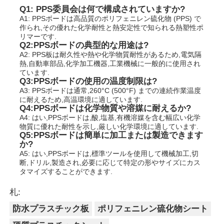
Q1: PPS委員会は何で構成されていますか?
A1: PPSボードは高品質のポリフェニレン硫化物 (PPS) で
作られ,その優れた化学耐性と熱安定性で知られる熱塑性ポ
リマーです.
Q2:PPSボードの典型的な用途は?
A2: PPS板は耐久性や熱や化学物質耐性があるため,電気隔
熱,自動車部品,化学加工機器,工業機械に一般的に使用され
ています.
Q3:PPSボードの使用の温度制限は?
A3: PPSボードは通常,260°C (500°F) までの連続作業温度
に耐えるため,高温環境に適しています.
Q4:PPSボードは化学物質や溶媒に耐えるか?
A4: はい,PPSボードは,酸,塩基,有機溶媒を含む幅広い化学
物質に優れた耐性を示し,厳しい化学環境に適しています.
Q5:PPSボードは簡単に加工または製造できます
か?
A5: はい,PPSボードは,標準ツールを使用して機械加工,切
断,ドリル,製造され,必要に応じて特定の形やサイズにカス
タマイズすることができます.
札:
防水プラスチック板
ポリフェニレン硫化物シート