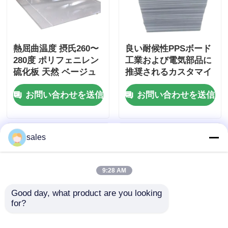
熱屈曲温度 摂氏260〜
良い耐候性PPSボード
280度 ポリフェニレン
工業および電気部品に
硫化板 天然 ベージュ
推奨されるカスタマイ
淡茶色 炎阻害性プラス
ズされたUL94 V0炎症
お問い合わせを送信
お問い合わせを送信
チックシート
性評価
sales
9:28 AM
Good day, what product are you looking 
for?
耐衝撃性分子PPSボー
Natural Beige PPS