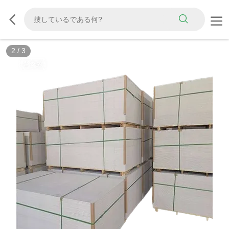
3
/
3