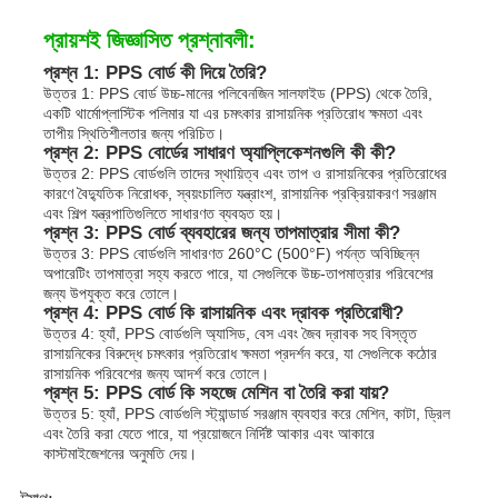
প্রায়শই জিজ্ঞাসিত প্রশ্নাবলী:
প্রশ্ন 1: PPS বোর্ড কী দিয়ে তৈরি?
উত্তর 1: PPS বোর্ড উচ্চ-মানের পলিবেনজিন সালফাইড (PPS) থেকে তৈরি,
একটি থার্মোপ্লাস্টিক পলিমার যা এর চমৎকার রাসায়নিক প্রতিরোধ ক্ষমতা এবং
তাপীয় স্থিতিশীলতার জন্য পরিচিত।
প্রশ্ন 2: PPS বোর্ডের সাধারণ অ্যাপ্লিকেশনগুলি কী কী?
উত্তর 2: PPS বোর্ডগুলি তাদের স্থায়িত্ব এবং তাপ ও ​​রাসায়নিকের প্রতিরোধের
কারণে বৈদ্যুতিক নিরোধক, স্বয়ংচালিত যন্ত্রাংশ, রাসায়নিক প্রক্রিয়াকরণ সরঞ্জাম
এবং শিল্প যন্ত্রপাতিগুলিতে সাধারণত ব্যবহৃত হয়।
প্রশ্ন 3: PPS বোর্ড ব্যবহারের জন্য তাপমাত্রার সীমা কী?
উত্তর 3: PPS বোর্ডগুলি সাধারণত 260°C (500°F) পর্যন্ত অবিচ্ছিন্ন
অপারেটিং তাপমাত্রা সহ্য করতে পারে, যা সেগুলিকে উচ্চ-তাপমাত্রার পরিবেশের
জন্য উপযুক্ত করে তোলে।
প্রশ্ন 4: PPS বোর্ড কি রাসায়নিক এবং দ্রাবক প্রতিরোধী?
উত্তর 4: হ্যাঁ, PPS বোর্ডগুলি অ্যাসিড, বেস এবং জৈব দ্রাবক সহ বিস্তৃত
রাসায়নিকের বিরুদ্ধে চমৎকার প্রতিরোধ ক্ষমতা প্রদর্শন করে, যা সেগুলিকে কঠোর
রাসায়নিক পরিবেশের জন্য আদর্শ করে তোলে।
প্রশ্ন 5: PPS বোর্ড কি সহজে মেশিন বা তৈরি করা যায়?
উত্তর 5: হ্যাঁ, PPS বোর্ডগুলি স্ট্যান্ডার্ড সরঞ্জাম ব্যবহার করে মেশিন, কাটা, ড্রিল
এবং তৈরি করা যেতে পারে, যা প্রয়োজনে নির্দিষ্ট আকার এবং আকারে
কাস্টমাইজেশনের অনুমতি দেয়।