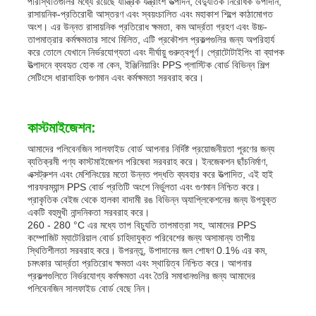
পরিস্থিতিগুলির মধ্যে রয়েছে যান্ত্রিক যন্ত্রাংশ উত্পাদন, বৈদ্যুতিক নিরোধক উপাদান,
রাসায়নিক-প্রতিরোধী আস্তরণ এবং স্বয়ংচালিত এবং মহাকাশ শিল্পে কাঠামোগত
অংশ। এর উন্নত রাসায়নিক প্রতিরোধ ক্ষমতা, কম আর্দ্রতা গ্রহণ এবং উচ্চ-
তাপমাত্রার কর্মক্ষমতার সাথে মিলিত, এটি প্রকৌশল প্রকল্পগুলির জন্য অপরিহার্য
করে তোলে যেখানে নির্ভরযোগ্যতা এবং দীর্ঘায়ু গুরুত্বপূর্ণ। প্রোটোটাইপিং বা ব্যাপক
উত্পাদনে ব্যবহৃত হোক না কেন, ইঞ্জিনিয়ারিং PPS প্লাস্টিক বোর্ড বিভিন্ন শিল্প
সেটিংসে ধারাবাহিক গুণমান এবং কর্মক্ষমতা সরবরাহ করে।
কাস্টমাইজেশন:
আমাদের পলিবেনজিন সালফাইড বোর্ড আপনার নির্দিষ্ট প্রয়োজনীয়তা পূরণের জন্য
ব্যতিক্রমী পণ্য কাস্টমাইজেশন পরিষেবা সরবরাহ করে। ইনজেকশন ছাঁচনির্মাণ,
এক্সট্রুশন এবং মেশিনিংয়ের মতো উন্নত পদ্ধতি ব্যবহার করে উত্পাদিত, এই হাই
পারফরম্যান্স PPS বোর্ড প্রতিটি অংশে নির্ভুলতা এবং গুণমান নিশ্চিত করে।
প্রাকৃতিক বেইজ থেকে হালকা বাদামী রঙ বিভিন্ন অ্যাপ্লিকেশনের জন্য উপযুক্ত
একটি বহুমুখী নান্দনিকতা সরবরাহ করে।
260 - 280 °C এর মধ্যে তাপ বিচ্যুতি তাপমাত্রা সহ, আমাদের PPS
কম্পোজিট ম্যাটেরিয়াল বোর্ড চাহিদাযুক্ত পরিবেশের জন্য অসামান্য তাপীয়
স্থিতিশীলতা সরবরাহ করে। উপরন্তু, উপাদানের জল শোষণ 0.1% এর কম,
চমৎকার আর্দ্রতা প্রতিরোধ ক্ষমতা এবং স্থায়িত্ব নিশ্চিত করে। আপনার
প্রকল্পগুলিতে নির্ভরযোগ্য কর্মক্ষমতা এবং তৈরি সমাধানগুলির জন্য আমাদের
পলিবেনজিন সালফাইড বোর্ড বেছে নিন।