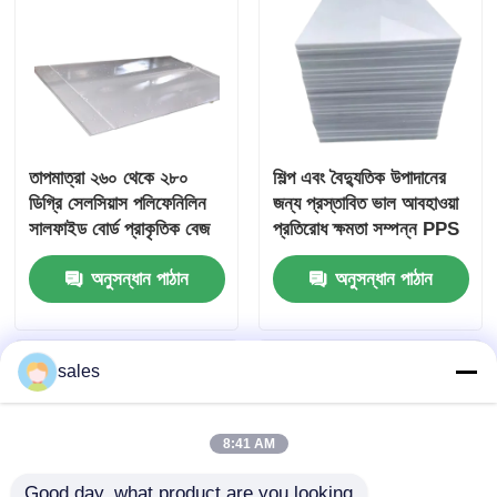
তাপমাত্রা ২৬০ থেকে ২৮০
শিল্প এবং বৈদ্যুতিক উপাদানের
ডিগ্রি সেলসিয়াস পলিফেনিলিন
জন্য প্রস্তাবিত ভাল আবহাওয়া
সালফাইড বোর্ড প্রাকৃতিক বেজ
প্রতিরোধ ক্ষমতা সম্পন্ন PPS
হালকা বাদামী রঙের অগ্নি
বোর্ড কাস্টমাইজড UL94 V0
অনুসন্ধান পাঠান
অনুসন্ধান পাঠান
প্রতিরোধী প্লাস্টিকের শীট
দাহ্যতা রেটিং
sales
8:41 AM
Good day, what product are you looking 