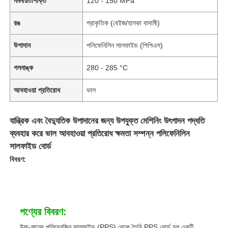
নমনীয়তাশক্তি
120 - 150 MPa
রঙ
প্রাকৃতিক (বেইজ/হালকা বাদামী)
উপাদান
পলিফেনিলিন সালফাইড (পিপিএস)
গলনাঙ্ক
280 - 285 °C
আবহাওয়া প্রতিরোধ
ভাল
যান্ত্রিক এবং বৈদ্যুতিক উপাদানের জন্য উপযুক্ত মেশিনিং উৎপাদন পদ্ধতি
ব্যবহার করে ভাল আবহাওয়া প্রতিরোধ ক্ষমতা সম্পন্ন পলিফেনিলিন
সালফাইড বোর্ড
বিবরণ:
পণ্যের বিবরণ:
উচ্চ-মানের পলিবেনজিন সালফাইড (PPS) থেকে তৈরি PPS বোর্ড হল একটি