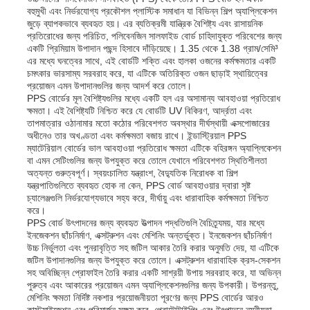
বহুমুখী এবং নির্ভরযোগ্য প্রকৌশল প্লাস্টিক সমাধান যা বিভিন্ন শিল্প অ্যাপ্লিকেশন
জুড়ে ব্যাপকভাবে ব্যবহৃত হয়। এর ব্যতিক্রমী যান্ত্রিক বৈশিষ্ট্য এবং রাসায়নিক
প্রতিরোধের জন্য পরিচিত, পলিবেনজিন সালফাইড বোর্ড চাহিদাযুক্ত পরিবেশের জন্য
একটি প্রিমিয়াম উপাদান পছন্দ হিসাবে দাঁড়িয়েছে। 1.35 থেকে 1.38 গ্রাম/সেমি³
এর মধ্যে ঘনত্বের সাথে, এই বোর্ডটি শক্তি এবং হালকা ওজনের কর্মক্ষমতার একটি
চমৎকার ভারসাম্য সরবরাহ করে, যা এটিকে অতিরিক্ত ওজন ছাড়াই স্থায়িত্বের
প্রয়োজন এমন উপাদানগুলির জন্য আদর্শ করে তোলে।
PPS বোর্ডের মূল বৈশিষ্ট্যগুলির মধ্যে একটি হল এর অসামান্য আবহাওয়া প্রতিরোধ
ক্ষমতা। এই বৈশিষ্ট্যটি নিশ্চিত করে যে বোর্ডটি UV বিকিরণ, আর্দ্রতা এবং
তাপমাত্রার ওঠানামার মতো কঠোর পরিবেশগত অবস্থার দীর্ঘস্থায়ী এক্সপোজারের
অধীনেও তার অখণ্ডতা এবং কর্মক্ষমতা বজায় রাখে। ইন্ডাস্ট্রিয়াল PPS
ম্যাটেরিয়াল বোর্ডের ভাল আবহাওয়া প্রতিরোধ ক্ষমতা এটিকে বহিরঙ্গন অ্যাপ্লিকেশন
বা এমন সেটিংগুলির জন্য উপযুক্ত করে তোলে যেখানে পরিবেশগত স্থিতিশীলতা
অত্যন্ত গুরুত্বপূর্ণ। স্বয়ংচালিত যন্ত্রাংশ, বৈদ্যুতিক নিরোধক বা শিল্প
যন্ত্রপাতিগুলিতে ব্যবহৃত হোক না কেন, PPS বোর্ড আবহাওয়ার দ্বারা সৃষ্ট
চ্যালেঞ্জগুলি নির্ভরযোগ্যভাবে সহ্য করে, দীর্ঘায়ু এবং ধারাবাহিক কর্মক্ষমতা নিশ্চিত
করে।
বাড়ি
PPS বোর্ড উৎপাদনের জন্য ব্যবহৃত উত্পাদন পদ্ধতিগুলি বৈচিত্র্যময়, যার মধ্যে
ইনজেকশন ছাঁচনির্মাণ, এক্সট্রুশন এবং মেশিনিং অন্তর্ভুক্ত। ইনজেকশন ছাঁচনির্মাণ
উচ্চ নির্ভুলতা এবং পুনরাবৃত্তি সহ জটিল আকার তৈরি করার অনুমতি দেয়, যা এটিকে
জটিল উপাদানগুলির জন্য উপযুক্ত করে তোলে। এক্সট্রুশন ধারাবাহিক ক্রস-সেকশন
পণ্য
সহ অবিচ্ছিন্ন প্রোফাইল তৈরি করার একটি সাশ্রয়ী উপায় সরবরাহ করে, যা অভিন্ন
পুরুত্ব এবং আকারের প্রয়োজন এমন অ্যাপ্লিকেশনগুলির জন্য উপকারী। উপরন্তু,
মেশিনিং ক্ষমতা নির্দিষ্ট নকশার প্রয়োজনীয়তা পূরণের জন্য PPS বোর্ডের আরও
আমাদের সম্পর্কে
কাস্টমাইজেশন এবং পরিমার্জন সক্ষম করে, প্রোটোটাইপিং এবং উৎপাদনে নমনীয়তা