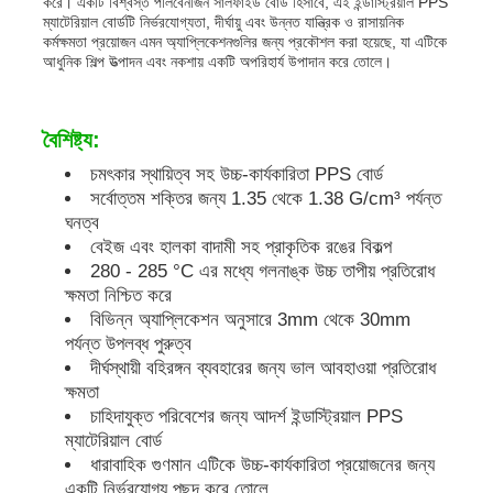
করে। একটি বিশ্বস্ত পলিবেনজিন সালফাইড বোর্ড হিসাবে, এই ইন্ডাস্ট্রিয়াল PPS
ম্যাটেরিয়াল বোর্ডটি নির্ভরযোগ্যতা, দীর্ঘায়ু এবং উন্নত যান্ত্রিক ও রাসায়নিক
কর্মক্ষমতা প্রয়োজন এমন অ্যাপ্লিকেশনগুলির জন্য প্রকৌশল করা হয়েছে, যা এটিকে
পিপি বিজ্ঞাপন বোর্ড
আধুনিক শিল্প উত্পাদন এবং নকশায় একটি অপরিহার্য উপাদান করে তোলে।
প্লাস্টিক পিপি শীট
বৈশিষ্ট্য:
চমৎকার স্থায়িত্ব সহ উচ্চ-কার্যকারিতা PPS বোর্ড
পিপিএস বোর্ড
সর্বোত্তম শক্তির জন্য 1.35 থেকে 1.38 G/cm³ পর্যন্ত
ঘনত্ব
বেইজ এবং হালকা বাদামী সহ প্রাকৃতিক রঙের বিকল্প
অগ্নি প্রতিরোধী পলিপ্রোপিলিন শীট
280 - 285 °C এর মধ্যে গলনাঙ্ক উচ্চ তাপীয় প্রতিরোধ
ক্ষমতা নিশ্চিত করে
বিভিন্ন অ্যাপ্লিকেশন অনুসারে 3mm থেকে 30mm
পিপি হলো কনস্ট্রাকশন বোর্ড
পর্যন্ত উপলব্ধ পুরুত্ব
দীর্ঘস্থায়ী বহিরঙ্গন ব্যবহারের জন্য ভাল আবহাওয়া প্রতিরোধ
ক্ষমতা
পিপি ওয়াল শীট
চাহিদাযুক্ত পরিবেশের জন্য আদর্শ ইন্ডাস্ট্রিয়াল PPS
ম্যাটেরিয়াল বোর্ড
ধারাবাহিক গুণমান এটিকে উচ্চ-কার্যকারিতা প্রয়োজনের জন্য
পলিপ্রোপিলিন শীট
একটি নির্ভরযোগ্য পছন্দ করে তোলে