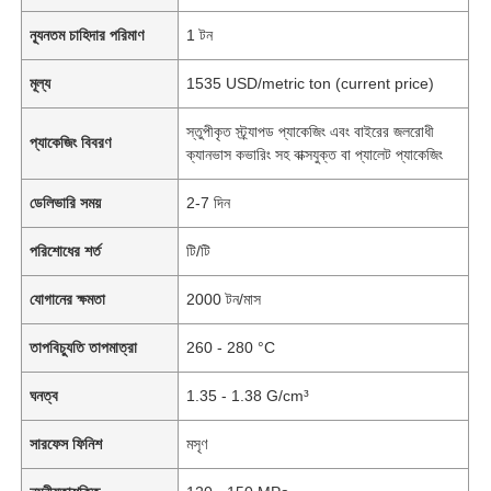
ন্যূনতম চাহিদার পরিমাণ
1 টন
মূল্য
1535 USD/metric ton (current price)
স্তুপীকৃত স্ট্র্যাপড প্যাকেজিং এবং বাইরের জলরোধী
প্যাকেজিং বিবরণ
ক্যানভাস কভারিং সহ বাক্সযুক্ত বা প্যালেট প্যাকেজিং
ডেলিভারি সময়
2-7 দিন
পরিশোধের শর্ত
টি/টি
যোগানের ক্ষমতা
2000 টন/মাস
তাপবিচ্যুতি তাপমাত্রা
260 - 280 °C
ঘনত্ব
1.35 - 1.38 G/cm³
সারফেস ফিনিশ
মসৃণ