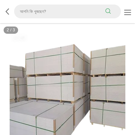
3
/
3