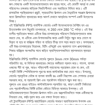
জল শোষণের একটি উল্লেখযোগ্যভাবে কম হারের সাথে, এই বোর্ডটি আর্দ্র বা ভেজা
পরিবেশেও চমৎকার মাত্রিক স্থিতিশীলতা এবং স্থায়িত্ব নিশ্চিত করে। এটি
রাসায়নিক প্রক্রিয়াকরণ প্ল্যান্ট, স্বয়ংচালিত উত্পাদন এবং বৈদ্যুতিক সরঞ্জাম উত্পাদনের
মতো শিল্পগুলিতে ব্যবহারের জন্য আদর্শ যেখানে আর্দ্রতার সংস্পর্শ একটি উদ্বেগের
বিষয়।
এই ইঞ্জিনিয়ারিং PPS প্লাস্টিক বোর্ডের একটি উল্লেখযোগ্য বৈশিষ্ট্য হল এর
চিত্তাকর্ষক তাপ বিচ্যুতি তাপমাত্রা, যা 260 থেকে 280 °C পর্যন্ত। এই উচ্চ
তাপীয় প্রতিরোধ ক্ষমতা এটিকে উচ্চ-তাপমাত্রার পরিবেশে নির্ভরযোগ্যভাবে কাজ
করতে দেয়, যা এটিকে এমন উপাদানগুলির জন্য একটি নিখুঁত পছন্দ করে তোলে যা
বিকৃত না হয়ে বা যান্ত্রিক শক্তি না হারিয়ে তীব্র তাপ সহ্য করতে হবে। ফলস্বরূপ,
এটি উচ্চ-তাপমাত্রার নিরোধক, হিটিং এলিমেন্ট এবং ক্রমাগত তাপ এক্সপোজারের
শিকার যান্ত্রিক অংশগুলির সাথে জড়িত অ্যাপ্লিকেশনগুলিতে ব্যাপকভাবে ব্যবহৃত
হয়।
ইঞ্জিনিয়ারিং PPS প্লাস্টিক বোর্ডের পুরুত্ব 3mm থেকে 30mm পর্যন্ত
পরিবর্তিত হয়, যা বিভিন্ন ব্যবহারের ক্ষেত্রে নমনীয়তা প্রদান করে। পাতলা, হালকা
ওজনের শীট বা পুরু, আরও শক্তিশালী প্যানেলের প্রয়োজন হোক না কেন, এই
পণ্যটি নির্দিষ্ট স্পেসিফিকেশন পূরণের জন্য কাস্টমাইজ করা যেতে পারে। উপরন্তু,
বোর্ডের প্রাকৃতিক বেইজ বা হালকা বাদামী রঙ একটি নিরপেক্ষ এবং পেশাদার চেহারা
সরবরাহ করে, যা প্রায়শই শিল্প এবং প্রকৌশল পরিবেশে পছন্দ করা হয়।
পুরুত্ব এবং রঙের বাইরেও কাস্টমাইজেশন প্রসারিত হয়, কারণ বোর্ডটি নির্মাতারা
এবং প্রকৌশলীদের নির্দিষ্ট চাহিদা মেটাতে বিভিন্ন আকারে উপলব্ধ। এই
অভিযোজনযোগ্যতা বিদ্যমান উত্পাদন লাইন এবং যন্ত্রপাতিগুলিতে সহজ একীকরণের
নিশ্চয়তা দেয়, বর্জ্য হ্রাস করে এবং দক্ষতা উন্নত করে।
এই ইন্ডাস্ট্রিয়াল PPS ম্যাটেরিয়াল বোর্ডের সাধারণ অ্যাপ্লিকেশন উপলক্ষ এবং