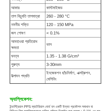
আকার
কাস্টমাইজড
তাপ বিচ্যুতি তাপমাত্রা
260 - 280 °C
নমনীয় শক্তি
120 - 150 MPa
জল শোষণ
< 0.1%
আবহাওয়া প্রতিরোধ
ভাল
ক্ষমতা
ঘনত্ব
1.35 - 1.38 G/cm³
পুরুত্ব
3-30mm
ইনজেকশন ছাঁচনির্মাণ, এক্সট্রুশন,
উত্পাদন পদ্ধতি
মেশিনিং
অ্যাপ্লিকেশন:
ইন্ডাস্ট্রিয়াল PPS ম্যাটেরিয়াল বোর্ড হল একটি উন্নত প্রকৌশল সমাধান যা
বিভিন্ন শিল্প অ্যাপ্লিকেশনের চাহিদা মেটাতে ডিজাইন করা হয়েছে। 0.1% এর কম