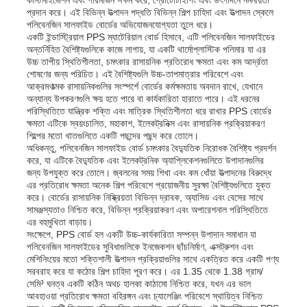
প্রদান করে। এই বিভিন্ন উত্পাদন পদ্ধতি বিভিন্ন শিল্প চাহিদা এবং উত্পাদন স্কেলে
পলিবেনজিন সালফাইড বোর্ডের অভিযোজনযোগ্যতা তুলে ধরে।
একটি ইন্ডাস্ট্রিয়াল PPS ম্যাটেরিয়াল বোর্ড হিসাবে, এটি পলিবেনজিন সালফাইডের
কারখানা ভ্রমণ
অন্তর্নিহিত বৈশিষ্ট্যগুলিকে কাজে লাগায়, যা একটি থার্মোপ্লাস্টিক পলিমার যা এর
উচ্চ তাপীয় স্থিতিশীলতা, চমৎকার রাসায়নিক প্রতিরোধ ক্ষমতা এবং কম আর্দ্রতা
শোষণের জন্য পরিচিত। এই বৈশিষ্ট্যগুলি উচ্চ-তাপমাত্রার পরিবেশে এবং
মান নিয়ন্ত্রণ
আক্রমণাত্মক রাসায়নিকগুলির সংস্পর্শে বোর্ডের কর্মক্ষমতায় অবদান রাখে, যেখানে
অন্যান্য উপকরণগুলি ক্ষয় হতে পারে বা কার্যকারিতা হারাতে পারে। এই ধরনের
পরিস্থিতিতে যান্ত্রিক শক্তি এবং মাত্রিক স্থিতিশীলতা ধরে রাখার PPS বোর্ডের
ক্ষমতা এটিকে স্বয়ংচালিত, মহাকাশ, ইলেকট্রনিক্স এবং রাসায়নিক প্রক্রিয়াকরণ
আমাদের সাথে যোগাযোগ করুন
শিল্পের মতো খাতগুলিতে একটি পছন্দের পছন্দ করে তোলে।
অধিকন্তু, পলিবেনজিন সালফাইড বোর্ড চমৎকার বৈদ্যুতিক নিরোধক বৈশিষ্ট্য প্রদর্শন
করে, যা এটিকে বৈদ্যুতিক এবং ইলেকট্রনিক অ্যাপ্লিকেশনগুলিতে উপাদানগুলির
খবর
জন্য উপযুক্ত করে তোলে। জ্বলনের সময় শিখা এবং কম ধোঁয়া উত্পাদনের বিরুদ্ধে
এর প্রতিরোধ ক্ষমতা অনেক শিল্প পরিবেশে প্রয়োজনীয় সুরক্ষা বৈশিষ্ট্যগুলিতে যুক্ত
করে। বোর্ডের রাসায়নিক নিষ্ক্রিয়তা বিভিন্ন দ্রাবক, অ্যাসিড এবং বেসের সাথে
সামঞ্জস্যতাও নিশ্চিত করে, বিভিন্ন প্রক্রিয়াকরণ এবং অপারেশনাল পরিস্থিতিতে
সব ক্ষেত্রেই
এর বহুমুখিতা বাড়ায়।
সংক্ষেপে, PPS বোর্ড হল একটি উচ্চ-কার্যকারিতা সম্পন্ন উপাদান সমাধান যা
পলিবেনজিন সালফাইডের সুবিধাগুলিকে ইনজেকশন ছাঁচনির্মাণ, এক্সট্রুশন এবং
উদ্ধৃতির জন্য আবেদন
মেশিনিংয়ের মতো শক্তিশালী উত্পাদন প্রক্রিয়াগুলির সাথে একত্রিত করে একটি পণ্য
সরবরাহ করে যা কঠোর শিল্প চাহিদা পূরণ করে। এর 1.35 থেকে 1.38 গ্রাম/
সেমি³ ঘনত্ব একটি কঠিন অথচ হালকা কাঠামো নিশ্চিত করে, যখন এর ভাল
আবহাওয়া প্রতিরোধ ক্ষমতা বহিরঙ্গন এবং চ্যালেঞ্জিং পরিবেশে স্থায়িত্ব নিশ্চিত
পিপি প্লাস্টিকের বোর্ড