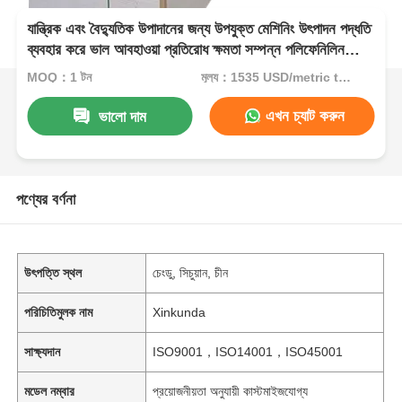
যান্ত্রিক এবং বৈদ্যুতিক উপাদানের জন্য উপযুক্ত মেশিনিং উৎপাদন পদ্ধতি
ব্যবহার করে ভাল আবহাওয়া প্রতিরোধ ক্ষমতা সম্পন্ন পলিফেনিলিন
সালফাইড বোর্ড
MOQ：1 টন
মূল্য：1535 USD/metric ton (current price)
এখন চ্যাট করুন
ভালো দাম
পণ্যের বর্ণনা
উৎপত্তি স্থল
চেংডু, সিচুয়ান, চীন
পরিচিতিমুলক নাম
Xinkunda
সাক্ষ্যদান
ISO9001，ISO14001，ISO45001
মডেল নম্বার
প্রয়োজনীয়তা অনুযায়ী কাস্টমাইজযোগ্য