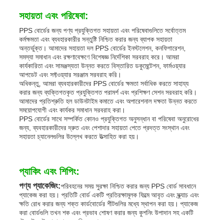
সহায়তা এবং পরিষেবা:
PPS বোর্ডের জন্য পণ্য প্রযুক্তিগত সহায়তা এবং পরিষেবাগুলিতে সর্বোত্তম
কর্মক্ষমতা এবং ব্যবহারকারীর সন্তুষ্টি নিশ্চিত করার জন্য ব্যাপক সহায়তা
অন্তর্ভুক্ত। আমাদের সহায়তা দল PPS বোর্ডের ইনস্টলেশন, কনফিগারেশন,
সমস্যা সমাধান এবং রক্ষণাবেক্ষণে বিশেষজ্ঞ নির্দেশিকা সরবরাহ করে। আমরা
কার্যকারিতা এবং সামঞ্জস্যতা উন্নত করতে বিস্তারিত ডকুমেন্টেশন, ফার্মওয়্যার
আপডেট এবং সফ্টওয়্যার সরঞ্জাম সরবরাহ করি।
অধিকন্তু, আমরা ব্যবহারকারীদের PPS বোর্ডের ক্ষমতা সর্বাধিক করতে সাহায্য
করার জন্য ব্যক্তিগতকৃত প্রযুক্তিগত পরামর্শ এবং প্রশিক্ষণ সেশন সরবরাহ করি।
আমাদের প্রতিশ্রুতি হল ডাউনটাইম কমাতে এবং অপারেশনাল দক্ষতা উন্নত করতে
সময়োপযোগী এবং কার্যকর সমাধান সরবরাহ করা।
PPS বোর্ডের সাথে সম্পর্কিত কোনও প্রযুক্তিগত অনুসন্ধান বা পরিষেবা অনুরোধের
জন্য, ব্যবহারকারীদের দ্রুত এবং পেশাদার সহায়তা পেতে প্রদত্ত সংস্থান এবং
সহায়তা চ্যানেলগুলির উল্লেখ করতে উত্সাহিত করা হয়।
প্যাকিং এবং শিপিং:
পণ্য প্যাকেজিং:
পরিবহনের সময় সুরক্ষা নিশ্চিত করার জন্য PPS বোর্ড সাবধানে
প্যাকেজ করা হয়। প্রতিটি বোর্ড একটি প্রতিরক্ষামূলক ফিল্মে আবৃত এবং স্ক্র্যাচ এবং
ক্ষতি রোধ করার জন্য শক্ত কার্ডবোর্ডের শীটগুলির মধ্যে স্থাপন করা হয়। প্যাকেজ
করা বোর্ডগুলি তখন শক এবং প্রভাব শোষণ করার জন্য কুশনিং উপাদান সহ একটি