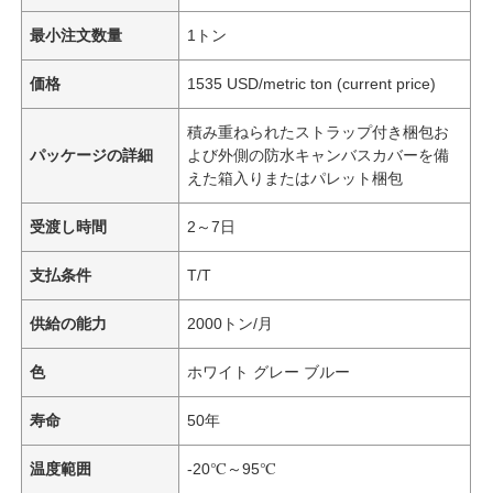
最小注文数量
1トン
価格
1535 USD/metric ton (current price)
積み重ねられたストラップ付き梱包お
パッケージの詳細
よび外側の防水キャンバスカバーを備
えた箱入りまたはパレット梱包
受渡し時間
2～7日
支払条件
T/T
供給の能力
2000トン/月
色
ホワイト グレー ブルー
寿命
50年
温度範囲
-20℃～95℃