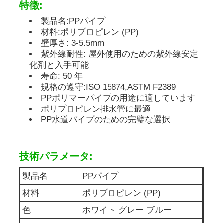
特徴:
製品名:PPパイプ
PP広告ボード
材料:ポリプロピレン (PP)
壁厚さ: 3-5.5mm
紫外線耐性: 屋外使用のための紫外線安定
プラスチックPPシート
化剤と入手可能
寿命: 50 年
規格の遵守:ISO 15874,ASTM F2389
PPSボード
PPポリマーパイプの用途に適しています
ポリプロピレン排水管に最適
PP水道パイプのための完璧な選択
難燃性ポリプロピレンシート
PPは構造板をくり抜く
技術パラメータ:
製品名
PPパイプ
PP壁紙
材料
ポリプロピレン (PP)
色
ホワイト グレー ブルー
ポリプロピレン シート