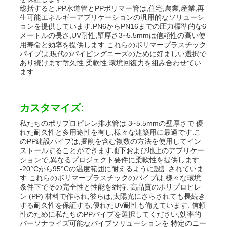
総括すると,PP水道管とPPポリマー管は,住宅,農業,産業,再
生可能エネルギーアプリケーションの汎用的なソリューシ
ョンを提供しています.PN6からPN16までの圧力標準的な6
メートルの長さ,UV耐性,壁厚さ3~5.5mmは信頼性の高い使
用寿命と効率を提供します.これらのポリマープラスチック
パイプは,現代のパイピングニーズのために好ましい選択で
あり続けます耐久性,柔軟性,環境回復力を組み合わせてい
ます
カスタマイズ:
私たちのポリプロピレン排水管は 3~5.5mmの壁厚さで 優
れた耐久性と多用途性を有し,様々な建築用に最適です.こ
のPP建設パイプは,掘削を含む複数の方法を使用してイン
ストールすることができます地下および地上のアプリケー
ションで,異なるプロジェクト要件に柔軟性を提供します.
-20°Cから95°Cの温度範囲に耐えるように設計されていま
す.これらのポリマープラスチックのパイプは,様々な環境
条件下でその完全性と性能を維持. 高品質のポリプロピレ
ン (PP) 材料で作られ,彼らは,太陽光にさらされても長続き
する耐久性を保証する,優れたUV耐性も備えています. 信頼
性のために私たちのPPパイプを選択してください,効率的
パーソナライズ可能なパイプソリューションを 特定のニー