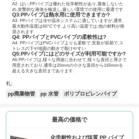
A2: はい,PPパイプは優れた化学耐性があり,腐食しないた
め,攻撃的な液体を輸送し,厳しい環境での使用に最適です.
Q3:PPパイプは熱水用に使用できますか?
A3: PPパイプは冷や温水システムに適していますが,通常,
最大動作温度は60°Cです.より高い温度では,他の材料が推
奨されます.
Q4: PPパイプとPVCパイプの柔軟性は?
A4: PPパイプはPVCパイプよりも柔軟で,安装が容易で,ス
トレスの下や地面の動きで裂けやすい.
Q5:PPパイプにはどのサイズが利用可能ですか?
A5:PPパイプは,様々な用途に合わせて,様々な直径と厚さで
用意されており,通常は20mmの小さな直径から160mmを
超える大きな直径まであります.
札:
pp廃棄物管
pp 水管
ポリプロピレンパイプ
最高の価格で
化学耐性および塩質 PP パイプ