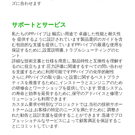
ズに合わせます
サポートとサービス
私たちのPPパイプは 幅広い用途で 卓越した性能と耐久性
を 提供するように設計されています製品選択のガイドを含
む包括的な支援を提供していますPPパイプの最適な使用を
保証するために,設置説明書,トラブルシューティングのヒ
ント.
詳細な技術文書と仕様を用意し,製品特性と互換性を理解す
るのに役立ちます.圧力評価に関連するすべての問い合わせ
を支援するために利用可能ですPPパイプの化学的耐性
さらに,PPパイプの取り扱いと設置に関するベストプラク
ティスを推進するために,インストーラとエンジニアのため
の研修会とワークショップを提供しています.管道システム
の寿命と効率を延長するために,保守のアドバイスと修理ソ
リューションも利用できます.
カスタム要求や特別なプロジェクトでは,当社の技術サポー
トチームは,お客様の特定のニーズを満たすために 調整さ
れた勧告と設計支援を提供することができます.迅速でプロ
フェッショナルなサービスによって顧客満足を保証するこ
とにコミットしています.