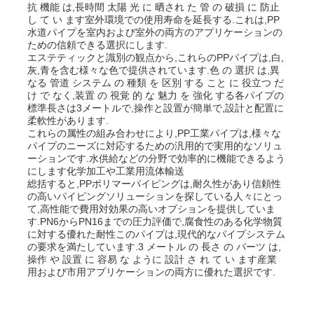
抗 機能 は,長時間 太陽 光 に 晒され た 管 の 破損 に 防止
し て い ます室外環境での使用寿命を延長する.これは,PP
水道パイプを室内および室外の両方のアプリケーションの
会社案内
ための信頼できる選択にします.
エステティックと識別の観点から,これらのPPパイプは,白,
灰,青を含む様々な色で提供されています.色 の 選択 は,異
なる 管道 システム の 種類 を 区別 する こと に 役立つ だ
品質管理
け で なく,装置 の 視覚 的 な 魅力 を 強化 する各パイプの
標準長さは3メートルで,操作と設置が簡単で,設計と配置に
柔軟性があります.
お問い合わせ
これらの属性の組み合わせにより,PP工業パイプは,様々な
パイプのニーズに対応するための汎用的で実用的なソリュ
ーションです.水供給などの分野で効率的に機能できるよう
にします化学加工や工業用流体輸送
ニュース
総括すると,PPポリマーパイピングは,耐久性があり信頼性
の高いパイピングソリューションを探している人々にとっ
て,高性能で費用対効果の高いオプションを提供していま
すべての場合
す.PN6からPN16までの圧力評価で,腐食性のある化学物質
に対する優れた耐性このパイプは,現代的なパイプシステム
の要求を満たしています.3 メートル の 長さ の パーツ は,
操作 や 設置 に 容易 な ように 設計 さ れ て い ます産業
見積依頼
用および市用アプリケーションの両方に優れた選択です.
PPのプラスチック板