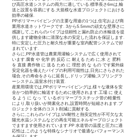
び高圧水道システムの両方に適している.標準長さ6mは,輸
送と設置を容易にする.大規模な水道プロジェクトにおける
効率の確保.
PPポリマーパイピングの主要な用途の1つは,住宅および商
業用水道ネットワークです. 3から5.5mmの頑丈な壁厚さに
感謝して,これらのパイプは信頼性と漏れ防止の水輸送を提
供します建物全体に清潔な水の安定した流れを保証します.
特に安定した圧力と耐久性が重要な室内配管システムで好
まれています.
さらに,PP水道管は農業用灌輸システムで広く使用されて
います.腐食 や 化学 的 反応 に 耐える ため に,水 と 肥料
を 直接 農作物 に 送る ため に 理想 的 な もの です紫外線
安定化器を備えたパイプの利用可能性は,日光にさらされた
場合,その寿命をさらに延長し,ドリップ灌輸,スプリングラ
ーシステム,温室水付け装置.
産業用環境では,PPポリマーパイピングは,様々な液体を安
全かつ効率的に輸送するために使用されます.工場 に 使え
る よう に なっ て いるポリマープラスチック管の軽量性
により,取り扱いが簡素化され,設置時間が短縮されます.プ
ロジェクト全体のコスト削減に貢献する.
さらに,これらのパイプは,UV耐性と熱安定性が不可欠な太
陽光水温システムなどの再生可能エネルギープロジェクト
でますます使用されています.PP 水道管の温度と圧力に適
応性は,このような特殊なシナリオで最適なパフォーマンス
を保証します.