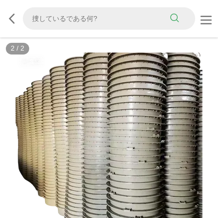
2
/
2