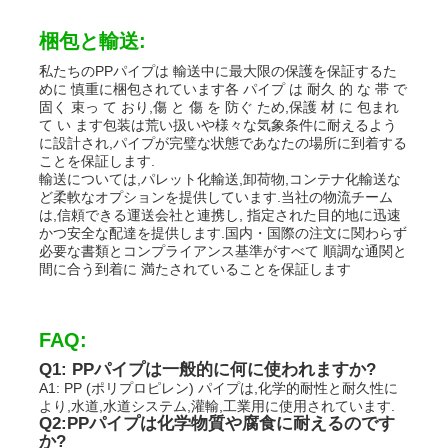
梱包と輸送:
私たちのPPパイプは 輸送中に最大限の保護を保証するた
めに 慎重に梱包されています各 パイプ は 耐久 的 な 帯 で
固く 束っ て おり,傷 と 傷 を 防ぐ ため,保護 材 に 包まれ
て い ます包装は荒い扱いや様々な気象条件に耐えるよう
に設計され,パイプが完璧な状態であなたの場所に到着する
ことを保証します.
輸送については,パレット化輸送,卸荷物,コンテナ化輸送な
ど柔軟なオプションを提供しています.当社の物流チーム
は,信頼できる運送会社と連携し, 指定された目的地に迅速
かつ安全な配達を提供します.国内・国際の注文に関わらず
必要な書類とコンプライアンス基準がすべて 順調な通関と
間に合う到着に 満たされていることを保証します
FAQ:
Q1: PPパイプは一般的に何に使われますか?
A1: PP (ポリプロピレン) パイプは,化学的耐性と耐久性に
より,水道,水道システム,灌輸,工業用に使用されています.
Q2:PPパイプは化学物質や腐食に耐えるのです
か?