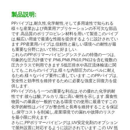
製品説明:
PPパイプは,耐久性,化学耐性,そして多用途性で知られる
様々な産業および商業用アプリケーションの不可欠な部品
です.高品質のポリプロピレン材料を用いて製造このパイプ
は,幅広い用途で最適な性能を提供するように設計されてい
ます.PP産業用パイプは,信頼性と厳しい環境への耐性が最
も重要な分野において特に好ましい.
これらのPPポリマーパイピングシステムの特徴の一つは,
印象的な圧力評価です.PN6,PN8,PN10,PN12を含む複数の
圧力クラスで利用できます.5低圧排水や高圧流体輸送に関
しても,これらのパイプは,様々な内部圧力のレベルに耐え
るため,様々なパイプ要件に適しています.このPPパイプは,
安全性と効率性を維持するために必要な強度と回復力を提
供します.
PPパイプのもう一つの重要な利点は,その優れた化学的耐
ホーム
性です.彼らは酸,アルカリ,塩に高い耐性を示します.腐食性
物質への暴露が一般的である環境での使用に最適ですこの
化学的耐性は,パイプが整合性と長寿を維持することを保証
製品
し,保守コストを削減し,産業環境での漏れや故障のリスク
を最小限に抑えます.
さらに,PPポリマーパイピングは,UV安定化剤のオプション
で屋外設置に対応するように設計されています.この UV 抵
企業情報