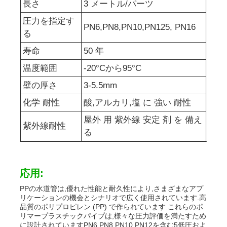
長さ
3 メートル/パーツ
圧力を指定す
PPパイプ
PN6,PN8,PN10,PN125, PN16
る
寿命
50 年
ポリプロピレン管材
温度範囲
-20°Cから95°C
壁の厚さ
3-5.5mm
化学 耐性
酸,アルカリ,塩 に 強い 耐性
屋外 用 紫外線 安定 剤 を 備え
紫外線耐性
る
応用:
PPの水道管は,優れた性能と耐久性により,さまざまなアプ
リケーションの機会とシナリオで広く使用されています.高
品質のポリプロピレン (PP) で作られています.これらのポ
リマープラスチックパイプは,様々な圧力評価を満たすため
に設計されていますPN6,PN8,PN10,PN12を含む5低圧およ