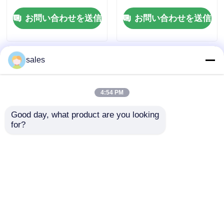
と化学処理用に設計さ
長さ 容易な設置と長期
お問い合わせを送信
お問い合わせを送信
れたポリプロピレンパ
耐久性のために設計
イピング
sales
4:54 PM
Good day, what product are you looking 
for?
ポリプロピレンプラス
化学物や塩に耐性 PP
チックパイプ 地下埋設
パイプ 標準長さ6メー
工法 農業用灌漑および
トル UV耐性 耐久性の
排水システムに最適な
ために設計された
お問い合わせを送信
お問い合わせを送信
選択肢