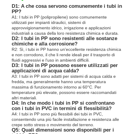
D1: A che cosa servono comunemente i tubi in
PP?
A1: I tubi in PP (polipropilene) sono comunemente
utilizzati per impianti idraulici, sistemi di
approvvigionamento idrico, irrigazione e applicazioni
industriali a causa della loro resistenza chimica e durata.
D2: I tubi in PP sono resistenti alle sostanze
chimiche e alla corrosione?
R2: Sì, i tubi in PP hanno un'eccellente resistenza chimica
e non corrodono, il che li rende ideali per il trasporto di
fluidi aggressivi e l'uso in ambienti difficili.
D3: I tubi in PP possono essere utilizzati per
applicazioni di acqua calda?
A3: I tubi in PP sono adatti per sistemi di acqua calda e
fredda, ma generalmente hanno una temperatura
massima di funzionamento intorno ai 60°C. Per
temperature più elevate, possono essere raccomandati
altri materiali.
D4: In che modo i tubi in PP si confrontano
con i tubi in PVC in termini di flessibilità?
A4: I tubi in PP sono più flessibili dei tubi in PVC,
consentendo una più facile installazione e resistenza alle
crepe sotto stress o movimento del terreno.
Q5: Quali dimensioni sono disponibili per i