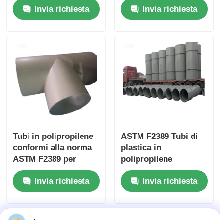
Invia richiesta
Invia richiesta
mm adatti per sistemi
resistenza agli acidi
di
Resistenza chimica
approvvigionamento
Durabile e per
idrico e idraulici
applicazioni
industriali
Tubi in polipropilene
ASTM F2389 Tubi di
conformi alla norma
plastica in
ASTM F2389 per
polipropilene
sistemi di fluidi
standard lunghezza 6
Invia richiesta
Invia richiesta
industriali e
metri progettati per
manipolazione
un'installazione facile
chimica
e una durata lunga