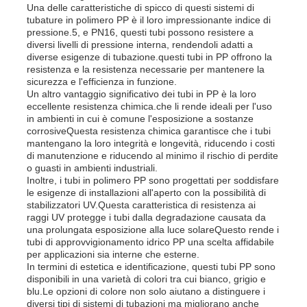
Una delle caratteristiche di spicco di questi sistemi di
tubature in polimero PP è il loro impressionante indice di
pressione.5, e PN16, questi tubi possono resistere a
Fatory Tour
diversi livelli di pressione interna, rendendoli adatti a
diverse esigenze di tubazione.questi tubi in PP offrono la
resistenza e la resistenza necessarie per mantenere la
sicurezza e l'efficienza in funzione.
Controllo di qualità
Un altro vantaggio significativo dei tubi in PP è la loro
eccellente resistenza chimica.che li rende ideali per l'uso
in ambienti in cui è comune l'esposizione a sostanze
Contattaci
corrosiveQuesta resistenza chimica garantisce che i tubi
mantengano la loro integrità e longevità, riducendo i costi
di manutenzione e riducendo al minimo il rischio di perdite
o guasti in ambienti industriali.
notizie
Inoltre, i tubi in polimero PP sono progettati per soddisfare
le esigenze di installazioni all'aperto con la possibilità di
stabilizzatori UV.Questa caratteristica di resistenza ai
Tutti i casi
raggi UV protegge i tubi dalla degradazione causata da
una prolungata esposizione alla luce solareQuesto rende i
tubi di approvvigionamento idrico PP una scelta affidabile
per applicazioni sia interne che esterne.
Richiedere un preventivo
In termini di estetica e identificazione, questi tubi PP sono
disponibili in una varietà di colori tra cui bianco, grigio e
blu.Le opzioni di colore non solo aiutano a distinguere i
Bordo di plastica dei pp
diversi tipi di sistemi di tubazioni ma migliorano anche