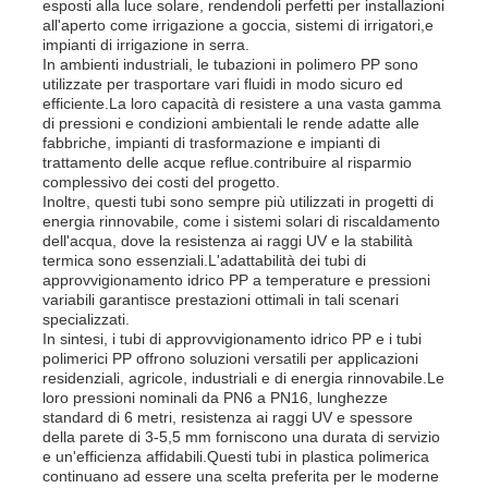
esposti alla luce solare, rendendoli perfetti per installazioni
all'aperto come irrigazione a goccia, sistemi di irrigatori,e
impianti di irrigazione in serra.
In ambienti industriali, le tubazioni in polimero PP sono
utilizzate per trasportare vari fluidi in modo sicuro ed
efficiente.La loro capacità di resistere a una vasta gamma
di pressioni e condizioni ambientali le rende adatte alle
fabbriche, impianti di trasformazione e impianti di
trattamento delle acque reflue.contribuire al risparmio
complessivo dei costi del progetto.
Inoltre, questi tubi sono sempre più utilizzati in progetti di
energia rinnovabile, come i sistemi solari di riscaldamento
dell'acqua, dove la resistenza ai raggi UV e la stabilità
termica sono essenziali.L'adattabilità dei tubi di
approvvigionamento idrico PP a temperature e pressioni
variabili garantisce prestazioni ottimali in tali scenari
specializzati.
In sintesi, i tubi di approvvigionamento idrico PP e i tubi
polimerici PP offrono soluzioni versatili per applicazioni
residenziali, agricole, industriali e di energia rinnovabile.Le
loro pressioni nominali da PN6 a PN16, lunghezze
standard di 6 metri, resistenza ai raggi UV e spessore
della parete di 3-5,5 mm forniscono una durata di servizio
e un'efficienza affidabili.Questi tubi in plastica polimerica
continuano ad essere una scelta preferita per le moderne