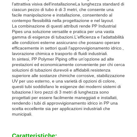
l'attrattiva visiva dell'installazioneLa lunghezza standard di
ciascun pezzo di tubo è di 3 metri, che consente una
facile manipolazione e installazione, consentendo al
Pannello pubblicitario PP
contempo flessibilità nella progettazione e nel layout.
La combinazione di questi attributi rende PP Industrial
Pipes una soluzione versatile e pratica per una vasta
Fogli di plastica in PP
gamma di esigenze di tubazioni.L'efficienza e l'adattabilità
alle condizioni esterne assicurano che possano operare
efficacemente in settori quali l'approvvigionamento idrico.,
lavorazione chimica e trasporto di fluidi industriali.
Consiglio PPS
In sintesi, PP Polymer Piping offre un'opzione ad alte
prestazioni ed economicamente conveniente per chi cerca
soluzioni di tubazioni durevoli e affidabili.resistenza
Lastra in polipropilene ignifuga
superiore alle sostanze chimiche corrosive, stabilizzazione
UV per uso esterno, e una varietà di opzioni di colore,
questi tubi soddisfano le esigenze dei moderni sistemi di
tubazione.I loro pezzi di 3 metri di lunghezza sono
I pp scavano il bordo della costruzione
progettati per essere facilmente maneggiati e installati,
rendendo i tubi di approvvigionamento idrico in PP una
scelta eccellente sia per applicazioni industriali che
Lastra PP per Parete
municipali.
strato del polipropilene
Caratteristiche: