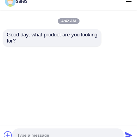
sales
4:42 AM
Good day, what product are you looking 
for?
Metodo di
Resistenza alle
installazione
sostanze chimiche e
sotterraneo dei tubi
ai sali Tubi in PP di
in plastica di
lunghezza standard
Invia richiesta
Invia richiesta
polipropilene scelta
di 6 metri resistenza
ideale per i sistemi di
ai raggi UV ben
irrigazione e
progettati per
drenaggio agricoli
prestazioni durature
Casa
Circa noi
Contattaci
Desktop Site
Mappa del sito
Norme sulla privacy
Qualità
Bordo di plastica dei pp
Fabbrica
cinese.Copyright © 2026 Chengdu Xinkunda