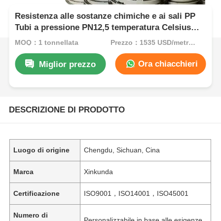
Resistenza alle sostanze chimiche e ai sali PP
Tubi a pressione PN12,5 temperatura Celsius
progettati per tubature industriali
MOQ：1 tonnellata
Prezzo：1535 USD/metric ton (current price)
Ora chiacchieri
Miglior prezzo
DESCRIZIONE DI PRODOTTO
Luogo di origine
Chengdu, Sichuan, Cina
Marca
Xinkunda
Certificazione
ISO9001，ISO14001，ISO45001
Numero di
Personalizzabile in base alle esigenze