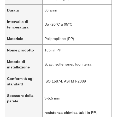
Durata
50 anni
Intervallo di
Da -20°C a 95°C
temperatura
Materiale
Polipropilene (PP)
Nome prodotto
Tubi in PP
Metodo di
Scavi, sotterranei, fuori terra
installazione
Conformità agli
ISO 15874, ASTM F2389
standard
Spessore della
3-5,5 mm
parete
resistenza chimica tubi in PP
,