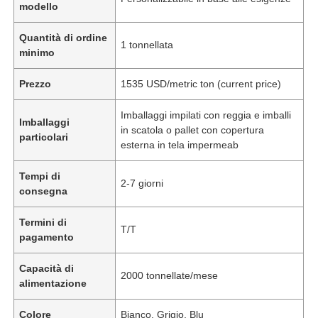
modello
Quantità di ordine
1 tonnellata
minimo
Prezzo
1535 USD/metric ton (current price)
Imballaggi impilati con reggia e imballi
Imballaggi
in scatola o pallet con copertura
particolari
esterna in tela impermeab
Tempi di
2-7 giorni
consegna
Termini di
T/T
pagamento
Capacità di
2000 tonnellate/mese
alimentazione
Colore
Bianco, Grigio, Blu