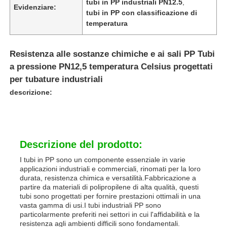
tubi in PP industriali PN12.5
,
Evidenziare:
tubi in PP con classificazione di
temperatura
Resistenza alle sostanze chimiche e ai sali PP Tubi
a pressione PN12,5 temperatura Celsius progettati
per tubature industriali
descrizione:
Descrizione del prodotto:
Casa
I tubi in PP sono un componente essenziale in varie
applicazioni industriali e commerciali, rinomati per la loro
durata, resistenza chimica e versatilità.Fabbricazione a
partire da materiali di polipropilene di alta qualità, questi
Prodotti
tubi sono progettati per fornire prestazioni ottimali in una
vasta gamma di usi.I tubi industriali PP sono
particolarmente preferiti nei settori in cui l'affidabilità e la
resistenza agli ambienti difficili sono fondamentali.
Chi siamo