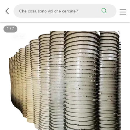
2
/
2