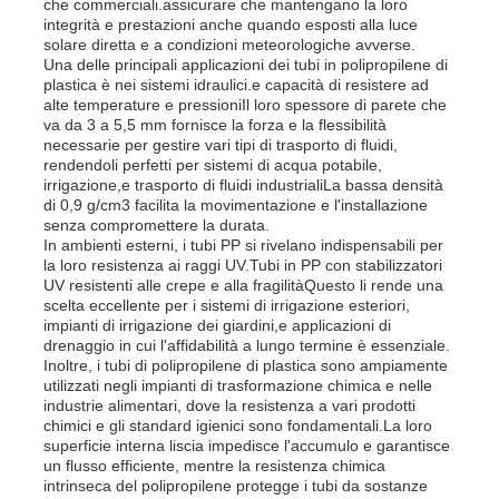
che commerciali.assicurare che mantengano la loro
integrità e prestazioni anche quando esposti alla luce
solare diretta e a condizioni meteorologiche avverse.
Una delle principali applicazioni dei tubi in polipropilene di
plastica è nei sistemi idraulici.e capacità di resistere ad
alte temperature e pressioniIl loro spessore di parete che
va da 3 a 5,5 mm fornisce la forza e la flessibilità
necessarie per gestire vari tipi di trasporto di fluidi,
rendendoli perfetti per sistemi di acqua potabile,
irrigazione,e trasporto di fluidi industrialiLa bassa densità
di 0,9 g/cm3 facilita la movimentazione e l'installazione
senza compromettere la durata.
In ambienti esterni, i tubi PP si rivelano indispensabili per
la loro resistenza ai raggi UV.Tubi in PP con stabilizzatori
UV resistenti alle crepe e alla fragilitàQuesto li rende una
scelta eccellente per i sistemi di irrigazione esteriori,
impianti di irrigazione dei giardini,e applicazioni di
drenaggio in cui l'affidabilità a lungo termine è essenziale.
Inoltre, i tubi di polipropilene di plastica sono ampiamente
utilizzati negli impianti di trasformazione chimica e nelle
industrie alimentari, dove la resistenza a vari prodotti
chimici e gli standard igienici sono fondamentali.La loro
superficie interna liscia impedisce l'accumulo e garantisce
un flusso efficiente, mentre la resistenza chimica
intrinseca del polipropilene protegge i tubi da sostanze