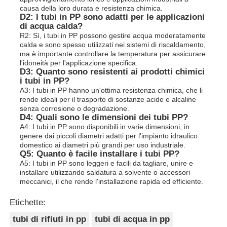
causa della loro durata e resistenza chimica.
D2: I tubi in PP sono adatti per le applicazioni
di acqua calda?
R2: Sì, i tubi in PP possono gestire acqua moderatamente
calda e sono spesso utilizzati nei sistemi di riscaldamento,
ma è importante controllare la temperatura per assicurare
l'idoneità per l'applicazione specifica.
D3: Quanto sono resistenti ai prodotti chimici
i tubi in PP?
A3: I tubi in PP hanno un'ottima resistenza chimica, che li
rende ideali per il trasporto di sostanze acide e alcaline
senza corrosione o degradazione.
D4: Quali sono le dimensioni dei tubi PP?
A4: I tubi in PP sono disponibili in varie dimensioni, in
genere dai piccoli diametri adatti per l'impianto idraulico
domestico ai diametri più grandi per uso industriale.
Q5: Quanto è facile installare i tubi PP?
A5: I tubi in PP sono leggeri e facili da tagliare, unire e
installare utilizzando saldatura a solvente o accessori
meccanici, il che rende l'installazione rapida ed efficiente.
Etichette:
tubi di rifiuti in pp
tubi di acqua in pp