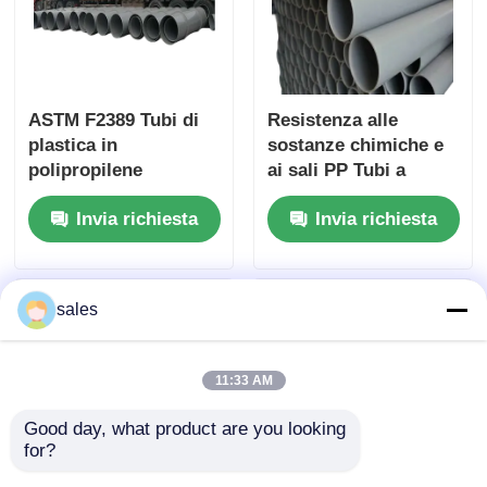
ASTM F2389 Tubi di
Resistenza alle
plastica in
sostanze chimiche e
polipropilene
ai sali PP Tubi a
standard lunghezza 6
pressione PN12,5
Invia richiesta
Invia richiesta
metri progettati per
temperatura Celsius
un'installazione facile
progettati per
e una durata lunga
tubature industriali
sales
11:33 AM
Good day, what product are you looking 
for?