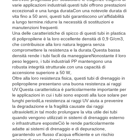
varie applicazioni industriali.questi tubi offrono prestazioni
eccezionali e una lunga durataCon una notevole durata di
vita fino a 50 anni, questi tubi garantiscono un'affidabilità
Fatory Tour
a lungo termine.ridurre la necessità di sostituzioni e
manutenzioni frequenti.
Una delle caratteristiche di spicco di questi tubi in plastica
Controllo di qualità
di polipropilene è la loro eccellente densità di 0,9 G/cm3,
che contribuisce alla loro natura leggera senza
compromettere la resistenza e la durata.Questa bassa
densità rende i tubi facili da maneggiareNonostante il loro
Contattaci
peso leggero, i tubi industriali PP mantengono una
robusta integrità strutturale.con una capacità di
accensione superiore a 50 W,.
notizie
Oltre alla loro resistenza fisica, questi tubi di drenaggio in
polipropilene presentano una buona resistenza ai raggi
UV.Questa caratteristica è particolarmente importante per
le applicazioni in cui i tubi sono esposti alla luce solare per
Tutti i casi
lunghi periodiLa resistenza ai raggi UV aiuta a prevenire
la degradazione e la fragilità causate dai raggi
ultravioletti,in tal modo prolungare la vita utile dei tubi
Richiedere un preventivo
quando vengono utilizzati in sistemi di drenaggio esterno
o infrastrutture esposteCiò le rende particolarmente
adatte ai sistemi di drenaggio e di depurazione,
garantendo un flusso d'acqua efficiente e un rischio
Bordo di plastica dei pp
minimo di crepe o danni nel tempo.