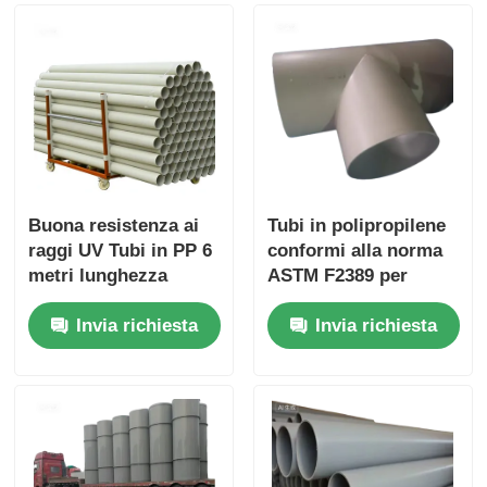
Buona resistenza ai
Tubi in polipropilene
raggi UV Tubi in PP 6
conformi alla norma
metri lunghezza
ASTM F2389 per
standard Alta
sistemi di fluidi
Invia richiesta
Invia richiesta
resistenza agli acidi
industriali e
Resistenza chimica
manipolazione
Durabile e per
chimica
applicazioni
industriali