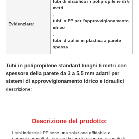
tubi di idraulica in polipropilene di 6
metri
,
tubi in PP per l'approvvigionamento
Evidenziare:
idrico
,
tubi idraulici in plastica a parete
spessa
Tubi in polipropilene standard lunghi 6 metri con
spessore della parete da 3 a 5,5 mm adatti per
sistemi di approvvigionamento idrico e idraulici
descrizione:
Casa
Prodotti
Descrizione del prodotto:
I tubi industriali PP sono una soluzione affidabile e
Chi siamo
durevole progettata per soddisfare le esigenze esigenti di