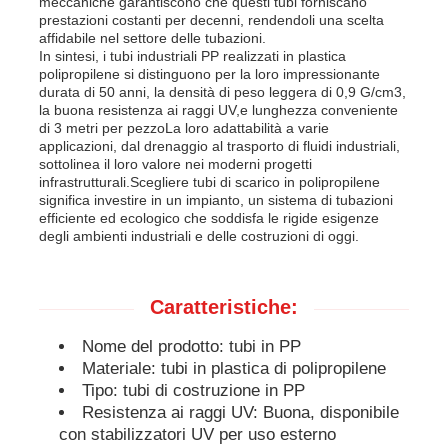
meccaniche garantiscono che questi tubi forniscano
prestazioni costanti per decenni, rendendoli una scelta
affidabile nel settore delle tubazioni.
Tubi in PP
In sintesi, i tubi industriali PP realizzati in plastica
polipropilene si distinguono per la loro impressionante
durata di 50 anni, la densità di peso leggera di 0,9 G/cm3,
la buona resistenza ai raggi UV,e lunghezza conveniente
accessori per tubi in polipropilene
di 3 metri per pezzoLa loro adattabilità a varie
applicazioni, dal drenaggio al trasporto di fluidi industriali,
sottolinea il loro valore nei moderni progetti
infrastrutturali.Scegliere tubi di scarico in polipropilene
significa investire in un impianto, un sistema di tubazioni
efficiente ed ecologico che soddisfa le rigide esigenze
degli ambienti industriali e delle costruzioni di oggi.
Caratteristiche:
Nome del prodotto: tubi in PP
Materiale: tubi in plastica di polipropilene
Tipo: tubi di costruzione in PP
Resistenza ai raggi UV: Buona, disponibile
con stabilizzatori UV per uso esterno