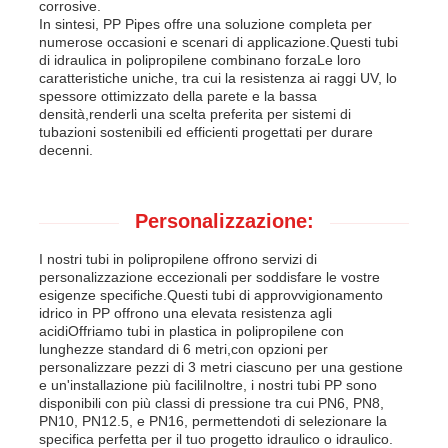
corrosive.
In sintesi, PP Pipes offre una soluzione completa per
numerose occasioni e scenari di applicazione.Questi tubi
di idraulica in polipropilene combinano forzaLe loro
caratteristiche uniche, tra cui la resistenza ai raggi UV, lo
spessore ottimizzato della parete e la bassa
densità,renderli una scelta preferita per sistemi di
tubazioni sostenibili ed efficienti progettati per durare
decenni.
Personalizzazione:
I nostri tubi in polipropilene offrono servizi di
personalizzazione eccezionali per soddisfare le vostre
esigenze specifiche.Questi tubi di approvvigionamento
idrico in PP offrono una elevata resistenza agli
acidiOffriamo tubi in plastica in polipropilene con
lunghezze standard di 6 metri,con opzioni per
personalizzare pezzi di 3 metri ciascuno per una gestione
e un'installazione più faciliInoltre, i nostri tubi PP sono
disponibili con più classi di pressione tra cui PN6, PN8,
PN10, PN12.5, e PN16, permettendoti di selezionare la
specifica perfetta per il tuo progetto idraulico o idraulico.