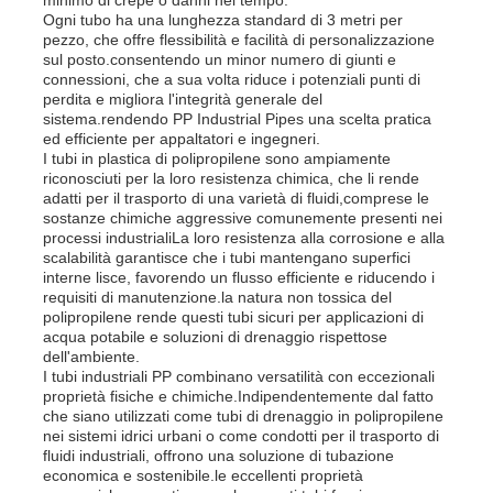
Ogni tubo ha una lunghezza standard di 3 metri per
pezzo, che offre flessibilità e facilità di personalizzazione
Pannello pubblicitario PP
sul posto.consentendo un minor numero di giunti e
connessioni, che a sua volta riduce i potenziali punti di
perdita e migliora l'integrità generale del
sistema.rendendo PP Industrial Pipes una scelta pratica
Fogli di plastica in PP
ed efficiente per appaltatori e ingegneri.
I tubi in plastica di polipropilene sono ampiamente
riconosciuti per la loro resistenza chimica, che li rende
Consiglio PPS
adatti per il trasporto di una varietà di fluidi,comprese le
sostanze chimiche aggressive comunemente presenti nei
processi industrialiLa loro resistenza alla corrosione e alla
scalabilità garantisce che i tubi mantengano superfici
Lastra in polipropilene ignifuga
interne lisce, favorendo un flusso efficiente e riducendo i
requisiti di manutenzione.la natura non tossica del
polipropilene rende questi tubi sicuri per applicazioni di
I pp scavano il bordo della costruzione
acqua potabile e soluzioni di drenaggio rispettose
dell'ambiente.
I tubi industriali PP combinano versatilità con eccezionali
proprietà fisiche e chimiche.Indipendentemente dal fatto
Lastra PP per Parete
che siano utilizzati come tubi di drenaggio in polipropilene
nei sistemi idrici urbani o come condotti per il trasporto di
fluidi industriali, offrono una soluzione di tubazione
strato del polipropilene
economica e sostenibile.le eccellenti proprietà