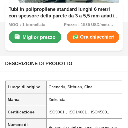
Tubi in polipropilene standard lunghi 6 metri
con spessore della parete da 3 a 5,5 mm adatti
per sistemi di approvvigionamento idrico e
MOQ：1 tonnellata
Prezzo：1535 USD/metric ton (current price)
idraulici
Ora chiacchieri
Miglior prezzo
DESCRIZIONE DI PRODOTTO
Luogo di origine
Chengdu, Sichuan, Cina
Marca
Xinkunda
Certificazione
ISO9001，ISO14001，ISO45001
Numero di
Personalizzabile in base alle esigenze