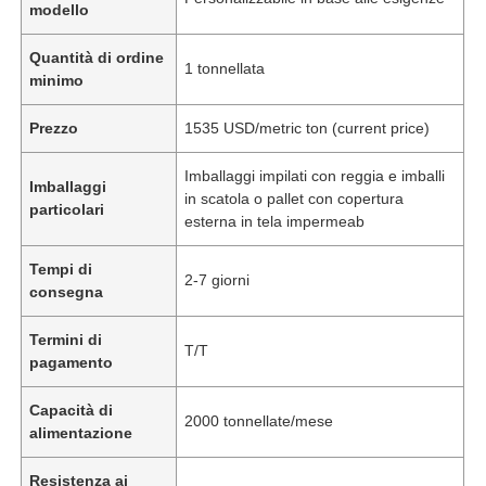
modello
Quantità di ordine
1 tonnellata
minimo
Prezzo
1535 USD/metric ton (current price)
Imballaggi impilati con reggia e imballi
Imballaggi
in scatola o pallet con copertura
particolari
esterna in tela impermeab
Tempi di
2-7 giorni
consegna
Termini di
T/T
pagamento
Capacità di
2000 tonnellate/mese
alimentazione
Resistenza ai