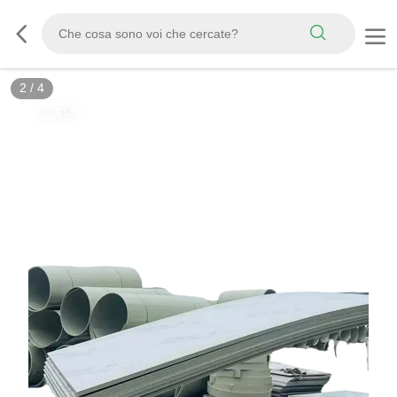
3
/
4